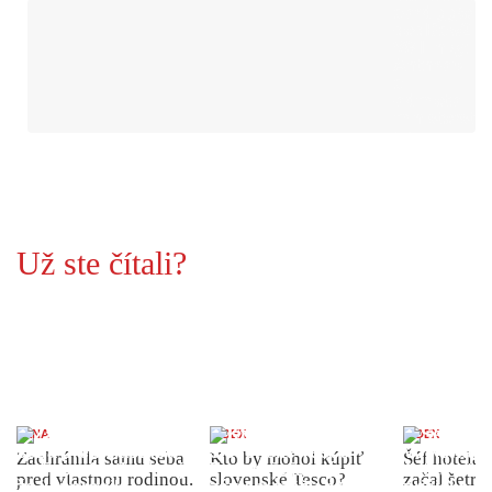
Už ste čítali?
ŽENA
INDEX
INDEX
Zachránila samu seba
Kto by mohol kúpiť
Šéf hotela
pred vlastnou rodinou.
slovenské Tesco?
začal šetriť