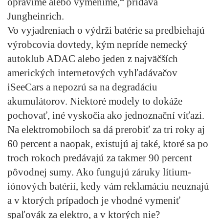
opravíme alebo vymeníme,“ pridáva
Jungheinrich.
Vo vyjadreniach o výdrži batérie sa predbiehajú
výrobcovia dovtedy, kým nepríde nemecký
autoklub ADAC alebo jeden z najväčších
amerických internetových vyhľadávačov
iSeeCars a nepozrú sa na degradáciu
akumulátorov. Niektoré modely to dokáže
pochovať, iné vyskočia ako jednoznační víťazi.
Na elektromobiloch sa dá prerobiť za tri roky aj
60 percent a naopak, existujú aj také, ktoré sa po
troch rokoch predávajú za takmer 90 percent
pôvodnej sumy. Ako fungujú záruky lítium-
iónových batérií, kedy vám reklamáciu neuznajú
a v ktorých prípadoch je vhodné vymeniť
spaľovák za elektro, a v ktorých nie?