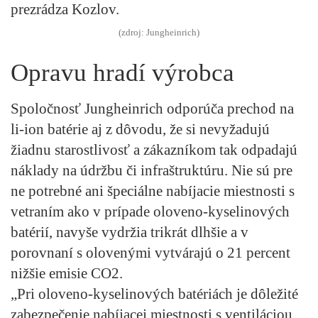
prezrádza Kozlov.
(zdroj: Jungheinrich)
Opravu hradí výrobca
Spoločnosť Jungheinrich odporúča prechod na
li-ion batérie aj z dôvodu, že si nevyžadujú
žiadnu starostlivosť a zákazníkom tak odpadajú
náklady na údržbu či infraštruktúru. Nie sú pre
ne potrebné ani špeciálne nabíjacie miestnosti s
vetraním ako v prípade oloveno-kyselinových
batérií, navyše vydržia trikrát dlhšie a v
porovnaní s olovenými vytvárajú o 21 percent
nižšie emisie CO2.
„Pri oloveno-kyselinových batériách je dôležité
zabezpečenie nabíjacej miestnosti s ventiláciou,