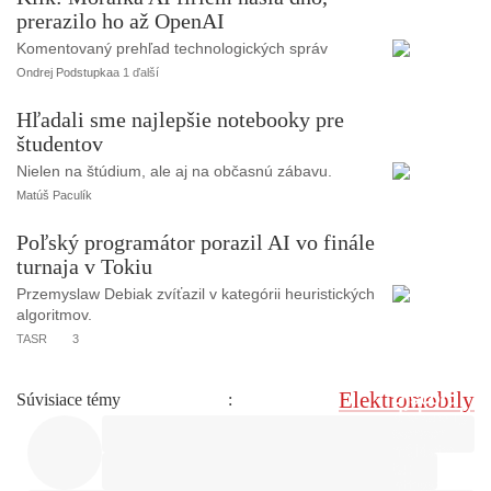
prerazilo ho až OpenAI
Komentovaný prehľad technologických správ
Ondrej Podstupka
a 1 ďalší
Hľadali sme najlepšie notebooky pre
študentov
Nielen na štúdium, ale aj na občasnú zábavu.
Matúš Paculík
Poľský programátor porazil AI vo finále
turnaja v Tokiu
Przemyslaw Debiak zvíťazil v kategórii heuristických
algoritmov.
TASR
3
Elektromobily
Súvisiace témy
: