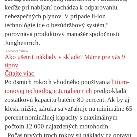
keďže pri nabíjaní dochádza k odparovaniu
nebezpečných plynov. V prípade li-ion
technológie ide o bezúdržbový systém,“
porovnáva produktový manažér spoločnosti
Jungheinrich.
Súvisiaci článok
Ako ušetriť náklady v sklade? Máme pre vás 9
tipov
Čítajte viac
Po ôsmich rokoch vhodného používania
lítium-
iónovej technológie Jungheinrich
predpokladá
zostatkovú kapacitu batérie 80 percent. Ak by aj
klesla nižšie, záruka sa vzťahuje na minimálne 65
percent nominálnej kapacity s maximálnym
počtom 12 000 najazdených motohodín.
„Počas prvých troch rokov sú náklady na opravu