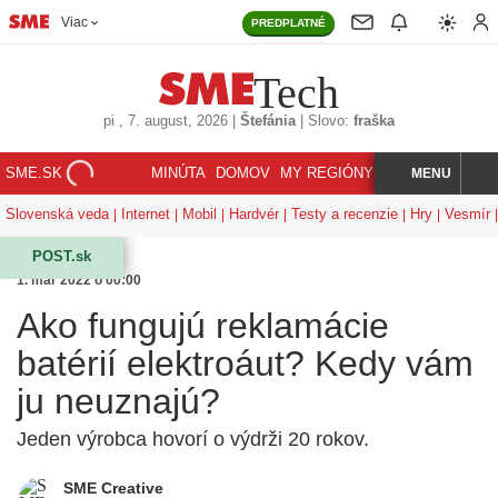
Viac
PREDPLATNÉ
Tech
pi
, 7. august, 2026
|
Štefánia
|
Slovo:
fraška
SME.SK
MINÚTA
DOMOV
MY REGIÓNY
KORZÁR
MENU
INDEX
HĽADAJ
Slovenská veda
Internet
Mobil
Hardvér
Testy a recenzie
Hry
Vesmír
POST.sk
1. mar 2022 o 00:00
Ako fungujú reklamácie
batérií elektroáut? Kedy vám
ju neuznajú?
Jeden výrobca hovorí o výdrži 20 rokov.
SME Creative