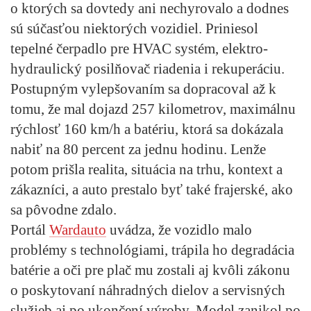
o ktorých sa dovtedy ani nechyrovalo a dodnes
sú súčasťou niektorých vozidiel. Priniesol
tepelné čerpadlo pre HVAC systém, elektro-
hydraulický posilňovač riadenia i rekuperáciu.
Postupným vylepšovaním sa dopracoval až k
tomu, že mal dojazd 257 kilometrov, maximálnu
rýchlosť 160 km/h a batériu, ktorá sa dokázala
nabiť na 80 percent za jednu hodinu. Lenže
potom prišla realita, situácia na trhu, kontext a
zákazníci, a auto prestalo byť také frajerské, ako
sa pôvodne zdalo.
Portál
Wardauto
uvádza, že vozidlo malo
problémy s technológiami, trápila ho degradácia
batérie a oči pre plač mu zostali aj kvôli zákonu
o poskytovaní náhradných dielov a servisných
služieb aj po ukončení výroby. Model zanikol po