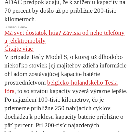
ADAC predpokladajú, že k zníženiu kapacity na
70 percent by došlo až po približne 200-tisíc
kilometroch.
Súvisiaci článok
Má svet dostatok lítia? Závisia od neho telefóny
aj elektromobily
Čítajte viac
V prípade Tesly Model S, o ktorej už dlhodobo
niekoľko stoviek jej majiteľov zdieľa informácie
ohľadom zostávajúcej kapacite batérie
prostredníctvom
belgicko-holandského Tesla
fóra
, to so stratou kapacity vyzerá výrazne lepšie.
Po najazdení 100-tisíc kilometrov, čo je
priemerne približne 250 nabíjacích cyklov,
dochádza k poklesu kapacity batérie približne o
päť percent. Pri 200-tisíc najazdených