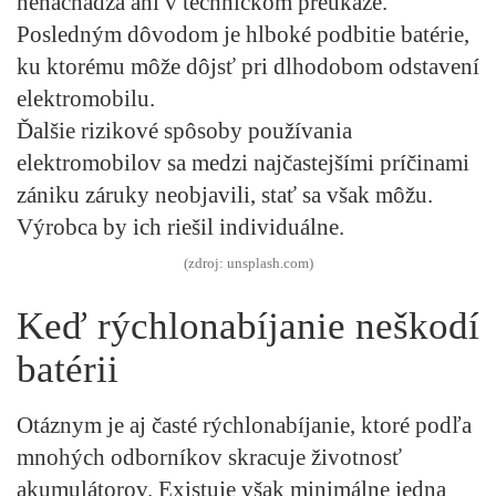
nenachádza ani v technickom preukaze.
Posledným dôvodom je hlboké podbitie batérie,
ku ktorému môže dôjsť pri dlhodobom odstavení
elektromobilu.
Ďalšie rizikové spôsoby používania
elektromobilov sa medzi najčastejšími príčinami
zániku záruky neobjavili, stať sa však môžu.
Výrobca by ich riešil individuálne.
(zdroj: unsplash.com)
Keď rýchlonabíjanie neškodí
batérii
Otáznym je aj časté rýchlonabíjanie, ktoré podľa
mnohých odborníkov skracuje životnosť
akumulátorov. Existuje však minimálne jedna