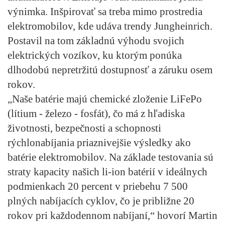
výnimka. Inšpirovať sa treba mimo prostredia
elektromobilov, kde udáva trendy Jungheinrich.
Postavil na tom základnú výhodu svojich
elektrických vozíkov, ku ktorým ponúka
dlhodobú nepretržitú dostupnosť a záruku osem
rokov.
„Naše batérie majú chemické zloženie LiFePo
(lítium - železo - fosfát), čo má z hľadiska
životnosti, bezpečnosti a schopnosti
rýchlonabíjania priaznivejšie výsledky ako
batérie elektromobilov. Na základe testovania sú
straty kapacity našich li-ion batérií v ideálnych
podmienkach 20 percent v priebehu 7 500
plných nabíjacích cyklov, čo je približne 20
rokov pri každodennom nabíjaní,“ hovorí Martin