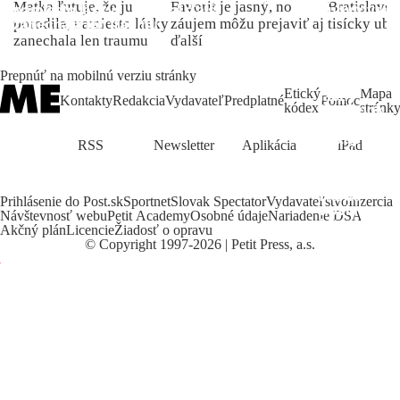
Matka ľutuje, že ju
Favorit je jasný, no
Bratislave p
porodila, namiesto lásky
záujem môžu prejaviť aj
tisícky ub
zanechala len traumu
ďalší
Prepnúť na mobilnú verziu stránky
Etický
Mapa
Kontakty
Redakcia
Vydavateľ
Predplatné
Pomoc
kódex
stránk
RSS
Newsletter
Aplikácia
iPad
Prihlásenie do Post.sk
Sportnet
Slovak Spectator
Vydavateľstvo
Inzercia
Návštevnosť webu
Petit Academy
Osobné údaje
Nariadenie DSA
Akčný plán
Licencie
Žiadosť o opravu
©
Copyright
1997-2026 | Petit Press, a.s.