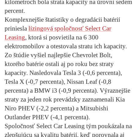
kilometroch bola strata kapacity na úrovni sedem
percent.
Komplexnejšie štatistiky o degradácii batérií
priniesla
lízingová spoločnosť Select Car
Leasing
, ktorá si posvietila na 6 300
elektromobilov a otestovala stratu ich kapacity.
Zo štúdie vyšiel najlepšie Chevrolet Bolt,
ktorého batérie ostali aj po roku bez straty
kapacity. Nasledovala Tesla 3 (-0,6 percenta),
Tesla X (-0,7 percenta), Nissan Leaf (-0,8
percenta) a BMW i3 (-0,9 percenta). Výraznejšie
straty za jeden rok prevádzky zaznamenali Kia
Niro PHEV (-2,2 percenta) a Mitsubishi
Outlander PHEV (-4,1 percenta).
Spoločnosť Select Car Leasing tým poukázala na
zlepšujúcu sa kvalitu batérií, keď porovnala aj