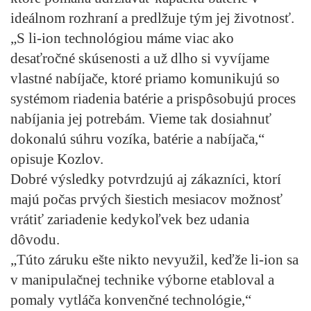
ideálnom rozhraní a predlžuje tým jej životnosť.
„S li-ion technológiou máme viac ako
desaťročné skúsenosti a už dlho si vyvíjame
vlastné nabíjače, ktoré priamo komunikujú so
systémom riadenia batérie a prispôsobujú proces
nabíjania jej potrebám. Vieme tak dosiahnuť
dokonalú súhru vozíka, batérie a nabíjača,“
opisuje Kozlov.
Dobré výsledky potvrdzujú aj zákazníci, ktorí
majú počas prvých šiestich mesiacov možnosť
vrátiť zariadenie kedykoľvek bez udania
dôvodu.
„Túto záruku ešte nikto nevyužil, keďže li-ion sa
v manipulačnej technike výborne etabloval a
pomaly vytláča konvenčné technológie,“