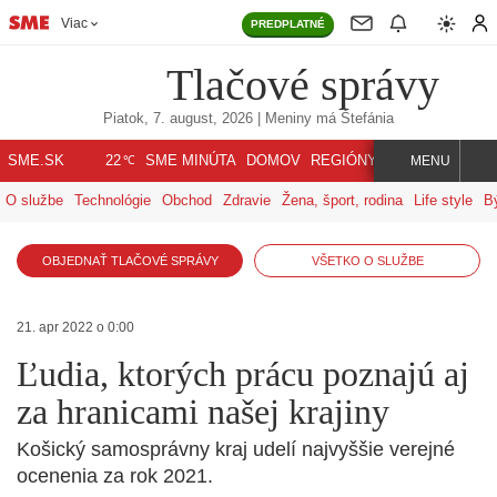
Viac
PREDPLATNÉ
Tlačové správy
Piatok, 7. august, 2026
| Meniny má
Štefánia
℃
SME.SK
SME MINÚTA
DOMOV
REGIÓNY
INDEX
SVET
22
MENU
O službe
Technológie
Obchod
Zdravie
Žena, šport, rodina
Life style
B
OBJEDNAŤ TLAČOVÉ SPRÁVY
VŠETKO O SLUŽBE
21. apr 2022 o 0:00
Ľudia, ktorých prácu poznajú aj
za hranicami našej krajiny
Košický samosprávny kraj udelí najvyššie verejné
ocenenia za rok 2021.