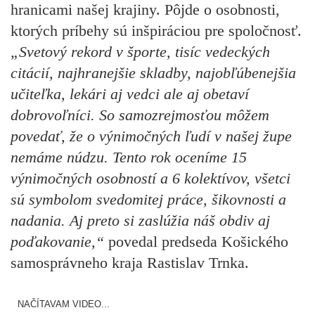
hranicami našej krajiny. Pôjde o osobnosti,
ktorých príbehy sú inšpiráciou pre spoločnosť.
„Svetový rekord v športe, tisíc vedeckých
citácií, najhranejšie skladby, najobľúbenejšia
učiteľka, lekári aj vedci ale aj obetaví
dobrovoľníci. So samozrejmosťou môžem
povedať, že o výnimočných ľudí v našej župe
nemáme núdzu. Tento rok oceníme 15
výnimočných osobností a 6 kolektívov, všetci
sú symbolom svedomitej práce, šikovnosti a
nadania. Aj preto si zaslúžia náš obdiv aj
poďakovanie,“
povedal predseda Košického
samosprávneho kraja Rastislav Trnka.
NAČÍTAVAM VIDEO...