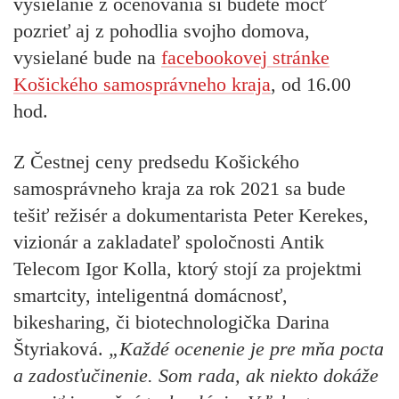
vysielanie z oceňovania si budete môcť
pozrieť aj z pohodlia svojho domova,
vysielané bude
na
facebookovej stránke
Košického samosprávneho kraja
, od 16.00
hod.
Z Čestnej ceny predsedu Košického
samosprávneho kraja za rok 2021 sa bude
tešiť režisér a dokumentarista Peter Kerekes,
vizionár a zakladateľ spoločnosti Antik
Telecom Igor Kolla, ktorý stojí za projektmi
smartcity, inteligentná domácnosť,
bikesharing, či biotechnologička Darina
Štyriaková.
„Každé ocenenie je pre mňa pocta
a zadosťučinenie. Som rada, ak niekto dokáže