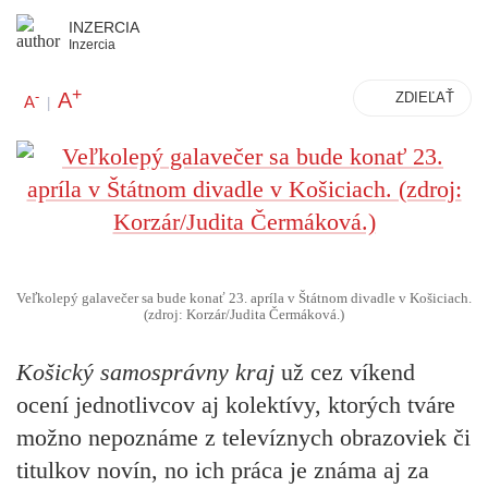
INZERCIA
Inzercia
+
A
-
ZDIEĽAŤ
A
|
Veľkolepý galavečer sa bude konať 23. apríla v Štátnom divadle v Košiciach.
(zdroj: Korzár/Judita Čermáková.)
Košický samosprávny kraj
už cez víkend
ocení jednotlivcov aj kolektívy, ktorých tváre
možno nepoznáme z televíznych obrazoviek či
titulkov novín, no ich práca je známa aj za