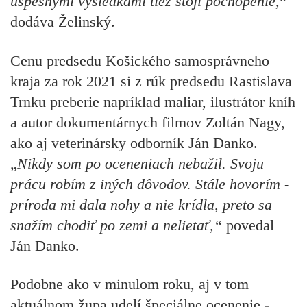
úspešnými výsledkami tiež stojí pochopenie,
“
dodáva Želinský.
Cenu predsedu Košického samosprávneho
kraja za rok 2021 si z rúk predsedu Rastislava
Trnku preberie napríklad maliar, ilustrátor kníh
a autor dokumentárnych filmov Zoltán Nagy,
ako aj veterinársky odborník Ján Danko.
„
Nikdy som po oceneniach nebažil. Svoju
prácu robím z iných dôvodov. Stále hovorím -
príroda mi dala nohy a nie krídla, preto sa
snažím chodiť po zemi a nelietať,“
povedal
Ján Danko.
Podobne ako v minulom roku, aj v tom
aktuálnom župa udelí
špeciálne ocenenie -