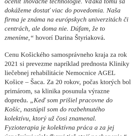
oceniť inovačné technológie. Vďaka tomu sa
dokážeme dostať viac do povedomia. Naša
firma je známa na európskych univerzitách či
centrách, ale doma nie. Dúfam, že to
zmeníme,“
hovorí Darina Štyriaková.
Cenu Košického samosprávneho kraja za rok
2021 si prevezme napríklad prednosta Kliniky
liečebnej rehabilitácie Nemocnice AGEL
Košice – Šaca. Za 20 rokov, počas ktorých bol
primárom, sa klinika posunula výrazne
dopredu.
„Keď som prišiel pracovne do
Košíc, nastúpil som do rozbehnutého
kolektívu, ktorý už čosi znamenal.
Fyzioterapia je kolektívna práca a za jej