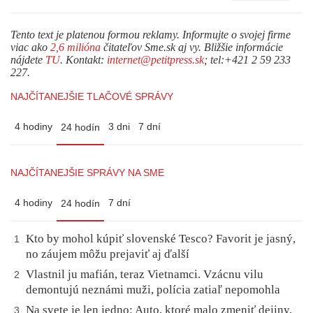
Tento text je platenou formou reklamy. Informujte o svojej firme
viac ako
2,6 milióna
čitateľov Sme.sk aj vy. Bližšie informácie
nájdete
TU
. Kontakt:
internet@petitpress.sk
; tel:+421 2 59 233
227.
NAJČÍTANEJŠIE TLAČOVÉ SPRÁVY
4 hodiny
3 dni
7 dní
24 hodín
NAJČÍTANEJŠIE SPRÁVY NA SME
4 hodiny
7 dní
24 hodín
Kto by mohol kúpiť slovenské Tesco? Favorit je jasný,
1
no záujem môžu prejaviť aj ďalší
Vlastnil ju mafián, teraz Vietnamci. Vzácnu vilu
2
demontujú neznámi muži, polícia zatiaľ nepomohla
Na svete je len jedno: Auto, ktoré malo zmeniť dejiny,
3