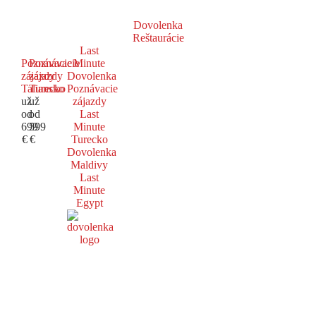
Dovolenka
Reštaurácie
Last
Poznávacie
Poznávacie
Minute
zájazdy
zájazdy
Dovolenka
Taliansko
Turecko
Poznávacie
už
už
zájazdy
od
od
Last
699
599
Minute
€
€
Turecko
Dovolenka
Maldivy
Last
Minute
Egypt