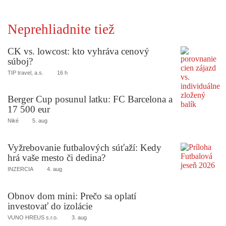
Neprehliadnite tiež
CK vs. lowcost: kto vyhráva cenový
súboj?
TIP travel, a.s.
16 h
Berger Cup posunul latku: FC Barcelona a
17 500 eur
Niké
5. aug
Vyžrebovanie futbalových súťaží: Kedy
hrá vaše mesto či dedina?
INZERCIA
4. aug
Obnov dom mini: Prečo sa oplatí
investovať do izolácie
VUNO HREUS s.r.o.
3. aug