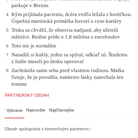
parkuje v Brezne
Kým prijímala pacienta, dcéra vedľa ležala s horúčkou.
4
Úspešná martinská primárka hovorí o cene kariéry
Trnka sa chválil, že obnovia nadjazd, aby ušetrili
5
státisíce. Reálne prídu o 1,8 milióna z eurofondov
Toto nie je normálne
6
Nasadili si kukly, jeden sa spýtal, odkiaľ sú. Študenta
7
z Indie museli po útoku operovať
Zachránila samu seba pred vlastnou rodinou. Matka
8
ľutuje, že ju porodila, namiesto lásky zanechala len
traumu
PARTNERSKÝ OBSAH
Najnovšie
Najčítanejšie
Vybrané
Obsah spolupráce s komerčnými partnermi ›