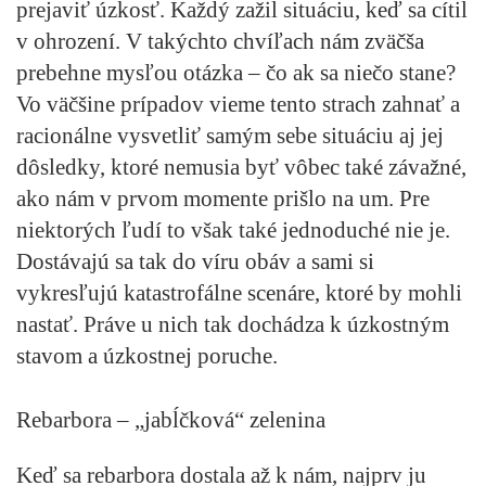
prejaviť úzkosť. Každý zažil situáciu, keď sa cítil
v ohrození. V takýchto chvíľach nám zväčša
prebehne mysľou otázka – čo ak sa niečo stane?
Vo väčšine prípadov vieme tento strach zahnať a
racionálne vysvetliť samým sebe situáciu aj jej
dôsledky, ktoré nemusia byť vôbec také závažné,
ako nám v prvom momente prišlo na um. Pre
niektorých ľudí to však také jednoduché nie je.
Dostávajú sa tak do víru obáv a sami si
vykresľujú katastrofálne scenáre, ktoré by mohli
nastať. Práve u nich tak dochádza k úzkostným
stavom a úzkostnej poruche.
Rebarbora – „jabĺčková“ zelenina
Keď sa rebarbora dostala až k nám, najprv ju