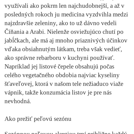
využívali ako pokrm len najchudobnejší, a až v
posledných rokoch ju medicína vyzdvihla medzi
najzdravšie zeleniny, ako to už dávno vedeli
Číňania a Arabi. Nielenže osviežujúco chutí po
jabĺčkach, ale má aj mnoho priaznivých účinkov
vďaka obsiahnutým látkam, treba však vedieť,
ako správne rebarboru v kuchyni používať.
Napríklad jej listové čepele obsahujú počas
celého vegetačného obdobia najviac kyseliny
šťaveľovej, ktorá v našom tele nežiaduco viaže
vápnik, takže konzumácia listov je pre nás
nevhodná.
Ako prežiť peľovú sezónu
Sezónnou peľovou alergiou trpí približne každý