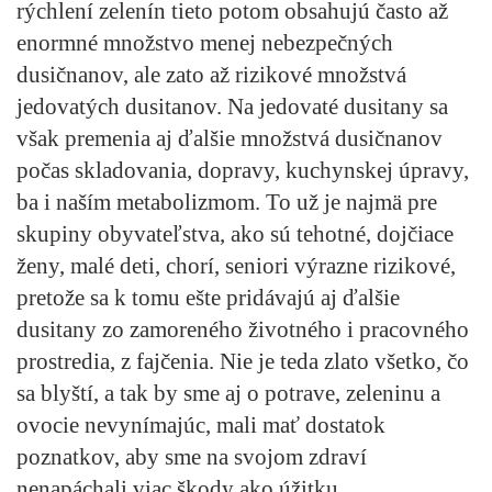
rýchlení zelenín tieto potom obsahujú často až
enormné množstvo menej nebezpečných
dusičnanov, ale zato až rizikové množstvá
jedovatých dusitanov. Na jedovaté dusitany sa
však premenia aj ďalšie množstvá dusičnanov
počas skladovania, dopravy, kuchynskej úpravy,
ba i naším metabolizmom. To už je najmä pre
skupiny obyvateľstva, ako sú tehotné, dojčiace
ženy, malé deti, chorí, seniori výrazne rizikové,
pretože sa k tomu ešte pridávajú aj ďalšie
dusitany zo zamoreného životného i pracovného
prostredia, z fajčenia. Nie je teda zlato všetko, čo
sa blyští, a tak by sme aj o potrave, zeleninu a
ovocie nevynímajúc, mali mať dostatok
poznatkov, aby sme na svojom zdraví
nenapáchali viac škody ako úžitku.