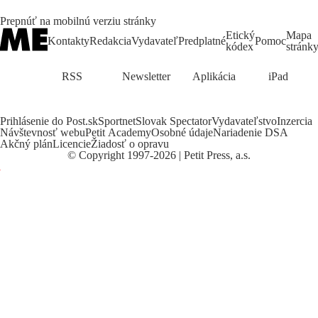
Prepnúť na mobilnú verziu stránky
Etický
Mapa
Kontakty
Redakcia
Vydavateľ
Predplatné
Pomoc
kódex
stránk
RSS
Newsletter
Aplikácia
iPad
Prihlásenie do Post.sk
Sportnet
Slovak Spectator
Vydavateľstvo
Inzercia
Návštevnosť webu
Petit Academy
Osobné údaje
Nariadenie DSA
Akčný plán
Licencie
Žiadosť o opravu
©
Copyright
1997-2026 | Petit Press, a.s.