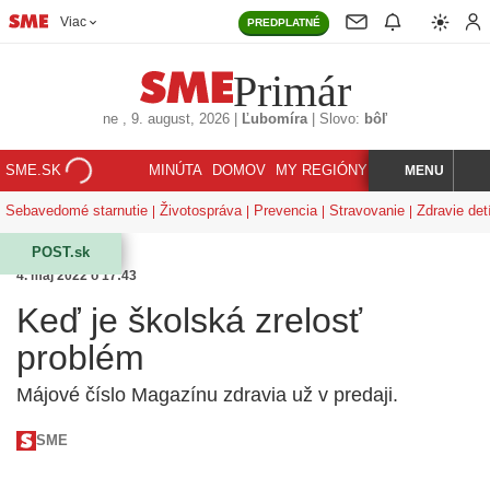
Viac
PREDPLATNÉ
Primár
ne
, 9. august, 2026
|
Ľubomíra
|
Slovo:
bôľ
SME.SK
MINÚTA
DOMOV
MY REGIÓNY
KORZÁR
MENU
INDEX
HĽADAJ
Sebavedomé starnutie
Životospráva
Prevencia
Stravovanie
Zdravie det
POST.sk
4. máj 2022 o 17:43
Keď je školská zrelosť
problém
Májové číslo Magazínu zdravia už v predaji.
SME