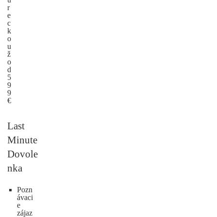
r
e
c
k
o
u
ž
o
d
5
9
9
€
Last
Minute
Dovole
nka
Pozn
ávaci
e
zájaz