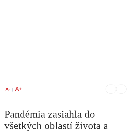
A
+
A
-
|
Pandémia zasiahla do
všetkých oblastí života a