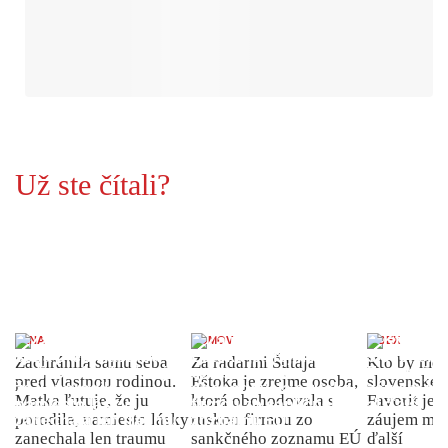
Už ste čítali?
ŽENA
DOMOV
INDEX
Zachránila samu seba
Za radarmi Šutaja
Kto by moh
pred vlastnou rodinou.
Eštoka je zrejme osoba,
slovenské 
Matka ľutuje, že ju
ktorá obchodovala s
Favorit je 
porodila, namiesto lásky
ruskou firmou zo
záujem môž
zanechala len traumu
sankčného zoznamu EÚ
ďalší