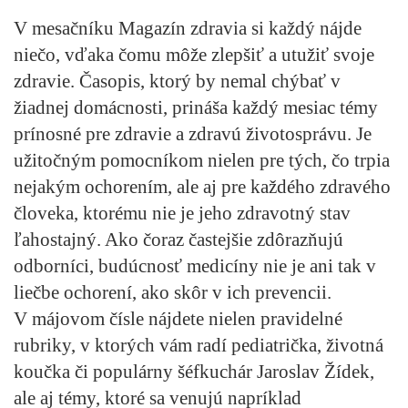
V mesačníku
Magazín zdravia
si každý nájde
niečo, vďaka čomu môže zlepšiť a utužiť svoje
zdravie. Časopis, ktorý by nemal chýbať v
žiadnej domácnosti, prináša každý mesiac témy
prínosné pre zdravie a zdravú životosprávu. Je
užitočným pomocníkom nielen pre tých, čo trpia
nejakým ochorením, ale aj pre každého zdravého
človeka, ktorému nie je jeho zdravotný stav
ľahostajný. Ako čoraz častejšie zdôrazňujú
odborníci, budúcnosť medicíny nie je ani tak v
liečbe ochorení, ako skôr v ich prevencii.
V májovom čísle nájdete nielen pravidelné
rubriky, v ktorých vám radí pediatrička, životná
koučka či populárny šéfkuchár Jaroslav Žídek,
ale aj témy, ktoré sa venujú napríklad