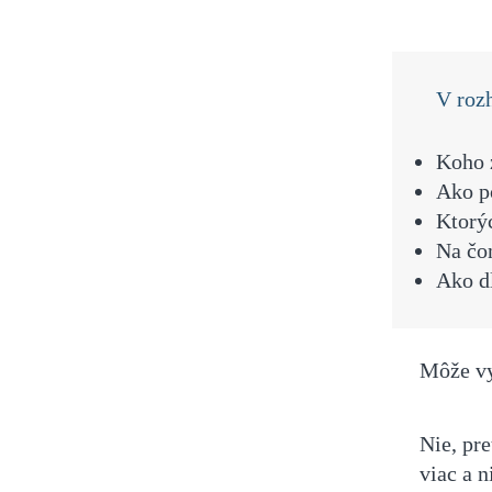
V rozh
Koho z
Ako p
Ktorýc
Na čom
Ako dl
Môže vy
Nie, pre
viac a 