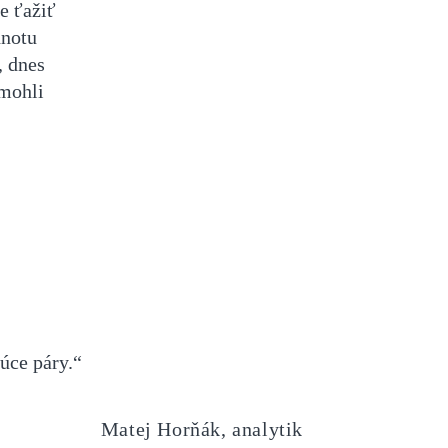
e ťažiť
dnotu
, dnes
 mohli
júce páry.“
Matej Horňák, analytik