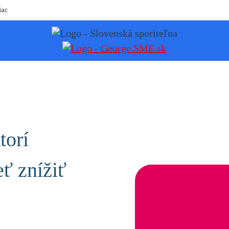
iac
torí
ť znížiť