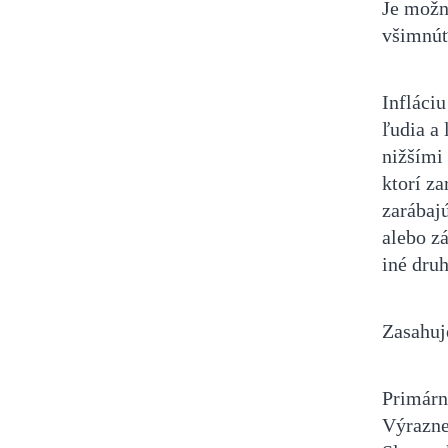
Je možn
všimnúť
Infláciu
ľudia a 
nižšími
ktorí za
zarábaj
alebo z
iné druh
Zasahuje
Primárne
Výrazne 