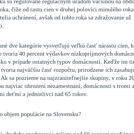
kú sú regulované regulačným úradom väčšinou na obd
oka, čiže od rastu cien v druhej polovici minulého roka
telia uchránení, avšak od tohto roka sa zdražovanie už
o.
né dve kategórie vysvetľujú veľkú časť nárastu cien, 
e tvoria 40 percent výdavkov nízkopríjmových domácno
 ako v prípade ostatných typov domácností. Keďže im ti
tvoria najväčšiu časť rozpočtu, prirodzene ich zasahuj
 Ak sa pozrieme na najzraniteľnejšie skupiny, v roku 2
u najviac ohrození nezamestnaní, domácnosti s tromi 
mi deťmi a jednotlivci nad 65 rokov.
to objem populácie na Slovensku?
á chudoba predstavuje príjem pod 60 percent mediáno