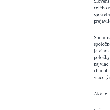
Slovens
celého r
spotrebi
prejavil
Spomína
spoločn
je viac
položky 
najviac.
chudobo
viacerý
Aký je 
Príjmov