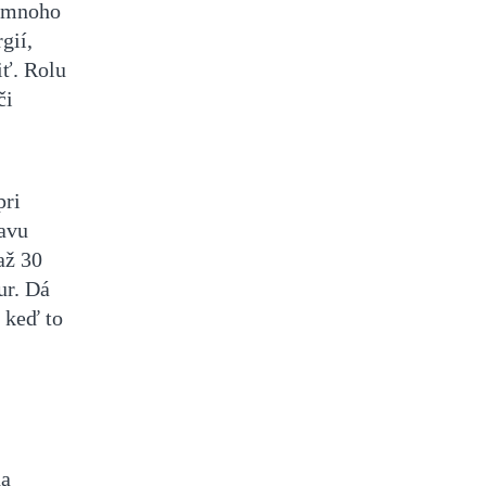
 omnoho
gií,
iť. Rolu
či
pri
avu
až 30
ur. Dá
 keď to
na