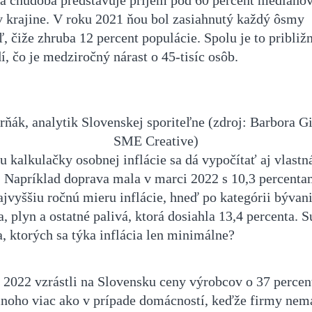
v krajine. V roku 2021 ňou bol zasiahnutý každý ôsmy
, čiže zhruba 12 percent populácie. Spolu je to približ
dí, čo je medziročný nárast o 45-tisíc osôb.
ňák, analytik Slovenskej sporiteľne (zdroj: Barbora 
SME Creative)
 kalkulačky osobnej inflácie sa dá vypočítať aj vlastn
e. Napríklad doprava mala v marci 2022 s 10,3 percenta
ajvyššiu ročnú mieru inflácie, hneď po kategórii bývani
a, plyn a ostatné palivá, ktorá dosiahla 13,4 percenta. S
, ktorých sa týka inflácia len minimálne?
 2022 vzrástli na Slovensku ceny výrobcov o 37 percen
noho viac ako v prípade domácností, keďže firmy nem