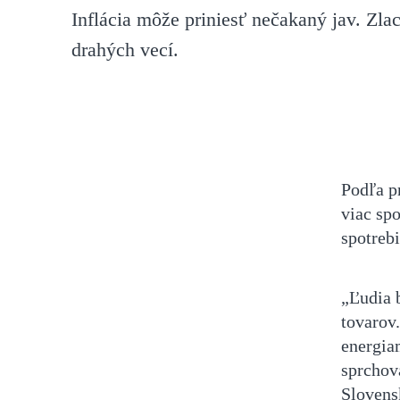
Inflácia môže priniesť nečakaný jav. Zla
drahých vecí.
Podľa p
viac sp
spotrebi
„Ľudia 
tovarov
energia
sprchov
Slovens