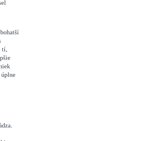
sel
 bohatší
s
tí,
epšie
niek
 úplne
ádza.