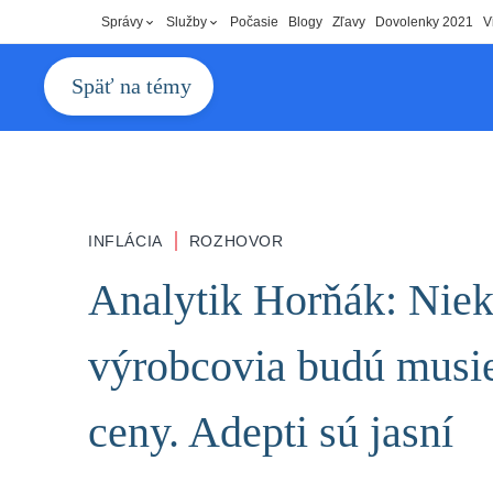
Správy
Služby
Počasie
Blogy
Zľavy
Dovolenky 2021
V
Späť na témy
|
INFLÁCIA
ROZHOVOR
Analytik Horňák: Niek
výrobcovia budú musie
ceny. Adepti sú jasní