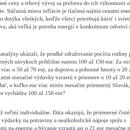
ané ceny a trhový vývoj sa prelieva do ich výkonnosti
ie. Súčasná miera inflácie je tlačená najmä cenami ener
to dotýka všetkých, keďže všetci potrebujú kúriť i sviet
va, aká veľká je potreba energií v konkrétnom odvetví 
analýzy ukázali, že prudké zdražovanie pocítia rodiny 
ných návykoch približne sumou 100 až 150 eur. Za str
a viac o 50 až 70 eur, za dopravu a pohonné hmoty o 20 
statné mesačné výdavky vzrastú v priemere o 10 až 20 e
dať, o koľko eur viac minie mesačne priemerný Slovák,
nu vychádza 100 až 150 eur?
ež veľmi individuálne. Dáta ukazujú, že priemerné čisté
 výdavky na potraviny a nealkoholické nápoje spolu s
mi na energie a bývanie vzrastú asi o 21 eur mesačne 