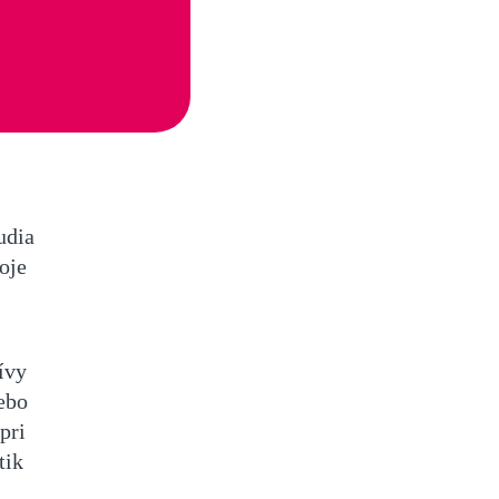
udia
oje
ívy
lebo
pri
tik