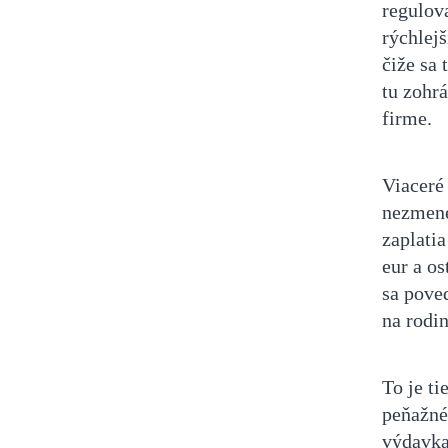
regulov
rýchlejš
čiže sa 
tu zohrá
firme.
Viaceré 
nezmene
zaplati
eur a o
sa pove
na rodi
To je ti
peňažné
výdavka