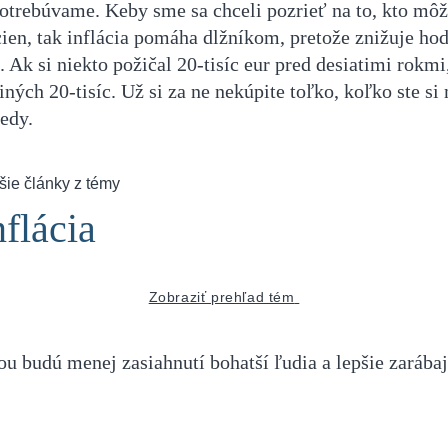
potrebúvame. Keby sme sa chceli pozrieť na to, kto môž
cien, tak inflácia pomáha dlžníkom, pretože znižuje ho
. Ak si niekto požičal 20-tisíc eur pred desiatimi rokmi
 iných 20-tisíc. Už si za ne nekúpite toľko, koľko ste si
edy.
šie články z témy
nflácia
Zobraziť prehľad tém
ou budú menej zasiahnutí bohatší ľudia a lepšie zarába