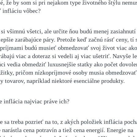
é, že by som si pri nejakom type životného štýlu nemu
 infláciu vôbec?
 si všimnú všetci, ale určite ňou budú menej zasiahnutí
lepšie zarábajúce páry. Pretože keď začnú rásť ceny, tí 
 príjmami budú musieť obmedzovať svoj život viac ako 
rábajú viac a doteraz si vedeli aj viac ušetriť. Navyše l
úci vedia obmedziť luxusnejšie statky ako počet dovole
ážitky, pričom nízkopríjmové osoby musia obmedzovať
y tovarov, napríklad niektoré esenciálne produkty.
 inflácia najviac práve ich?
 sa treba pozrieť na to, z akých položiek inflácia poch
narástla cena potravín a tiež cena energií. Energie na