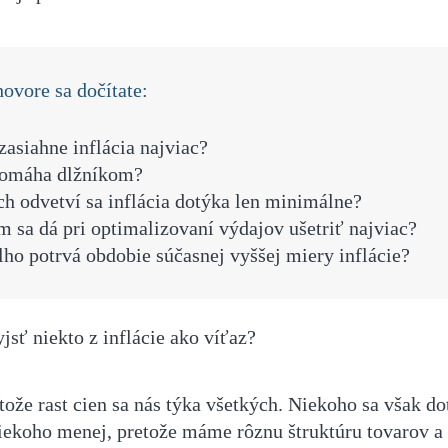
ovore sa dočítate:
asiahne inflácia najviac?
omáha dlžníkom?
h odvetví sa inflácia dotýka len minimálne?
 sa dá pri optimalizovaní výdajov ušetriť najviac?
ho potrvá obdobie súčasnej vyššej miery inflácie?
jsť niekto z inflácie ako víťaz?
tože rast cien sa nás týka všetkých. Niekoho sa však d
niekoho menej, pretože máme rôznu štruktúru tovarov a 