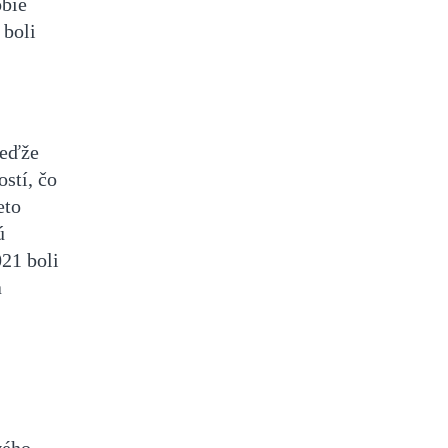
obie
 boli
keďže
stí, čo
eto
ú
021 boli
a
vého