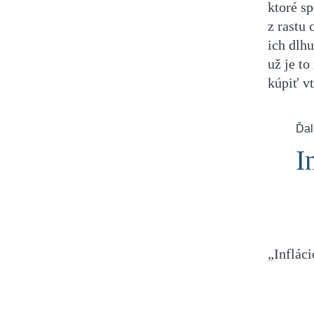
ktoré s
z rastu 
ich dlhu
už je to
kúpiť vt
Ďal
I
„Infláci