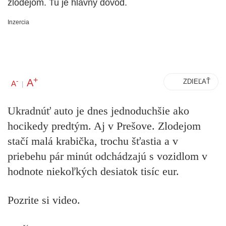
zlodejom. Tu je hlavný dôvod.
Inzercia
+
A
-
ZDIEĽAŤ
A
|
Ukradnúť auto je dnes jednoduchšie ako
hocikedy predtým. Aj v Prešove. Zlodejom
stačí malá krabička, trochu šťastia a v
priebehu pár minút odchádzajú s vozidlom v
hodnote niekoľkých desiatok tisíc eur.
Pozrite si video.