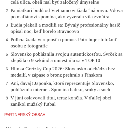
celá ulica, oheň mal byť založený úmyselne
Pamiatkari budú od Vietnamcov žiadať nápravu. Vdova
2
po mafiánovi spomína, ako vyzerala vila zvnútra
Ľudia plakali a modlili sa: Bývalý profesionálny hasič
3
opísal noc, keď horelo Braväcovo
Polícia žiada verejnosť o pomoc. Potrebuje stotožniť
4
osobu z fotografie
Slovensko pobláznila svojou autentickosťou. Švrček sa
5
zlepšila o 9 sekúnd a umiestnila sa v TOP 10
Hlinka Gretzky Cup 2026: Slovensko odchádza bez
6
medailí, v zápase o bronz prehralo s Fínskom
Ani, davaj! Japonka, ktorá reprezentuje Slovensko,
7
pobláznila internet. Spomína babku, srnky a sneh
V júni oslavovali titul, teraz končia. V ďalšej obci
8
zanikol mužský futbal
PARTNERSKÝ OBSAH