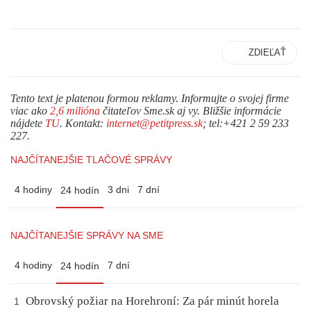
ZDIEĽAŤ
Tento text je platenou formou reklamy. Informujte o svojej firme
viac ako
2,6 milióna
čitateľov Sme.sk aj vy. Bližšie informácie
nájdete
TU
. Kontakt:
internet@petitpress.sk
; tel:+421 2 59 233
227.
NAJČÍTANEJŠIE TLAČOVÉ SPRÁVY
4 hodiny
3 dni
7 dní
24 hodín
NAJČÍTANEJŠIE SPRÁVY NA SME
4 hodiny
7 dní
24 hodín
Obrovský požiar na Horehroní: Za pár minút horela
1