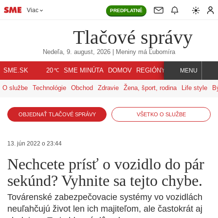
Viac
PREDPLATNÉ
Tlačové správy
Nedeľa, 9. august, 2026
| Meniny má
Ľubomíra
℃
SME.SK
SME MINÚTA
DOMOV
REGIÓNY
INDEX
SVET
20
MENU
O službe
Technológie
Obchod
Zdravie
Žena, šport, rodina
Life style
B
OBJEDNAŤ TLAČOVÉ SPRÁVY
VŠETKO O SLUŽBE
13. jún 2022 o 23:44
Nechcete prísť o vozidlo do pár
sekúnd? Vyhnite sa tejto chybe.
Továrenské zabezpečovacie systémy vo vozidlách
neuľahčujú život len ich majiteľom, ale častokrát aj