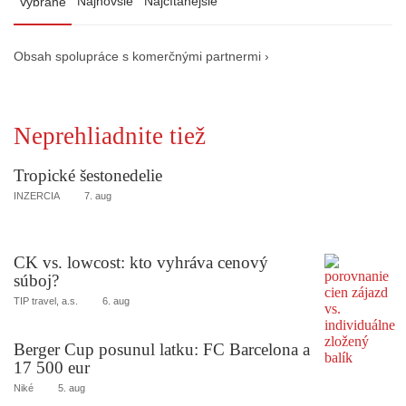
Najnovšie
Najčítanejšie
Vybrané
Obsah spolupráce s komerčnými partnermi ›
Neprehliadnite tiež
Tropické šestonedelie
INZERCIA
7. aug
CK vs. lowcost: kto vyhráva cenový
súboj?
TIP travel, a.s.
6. aug
Berger Cup posunul latku: FC Barcelona a
17 500 eur
Niké
5. aug