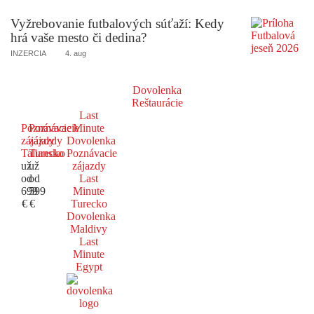
Vyžrebovanie futbalových súťaží: Kedy
hrá vaše mesto či dedina?
INZERCIA
4. aug
Dovolenka
Reštaurácie
Last
Poznávacie
Poznávacie
Minute
zájazdy
zájazdy
Dovolenka
Taliansko
Turecko
Poznávacie
už
už
zájazdy
od
od
Last
699
599
Minute
€
€
Turecko
Dovolenka
Maldivy
Last
Minute
Egypt