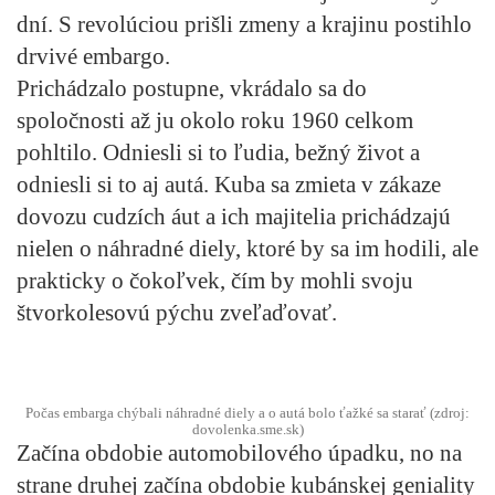
dní. S revolúciou prišli zmeny a krajinu postihlo
drvivé embargo.
Prichádzalo postupne, vkrádalo sa do
spoločnosti až ju okolo roku 1960 celkom
pohltilo. Odniesli si to ľudia, bežný život a
odniesli si to aj autá. Kuba sa zmieta v zákaze
dovozu cudzích áut a ich majitelia prichádzajú
nielen o náhradné diely, ktoré by sa im hodili, ale
prakticky o čokoľvek, čím by mohli svoju
štvorkolesovú pýchu zveľaďovať.
Počas embarga chýbali náhradné diely a o autá bolo ťažké sa starať (zdroj:
dovolenka.sme.sk)
Začína obdobie automobilového úpadku, no na
strane druhej začína obdobie kubánskej geniality