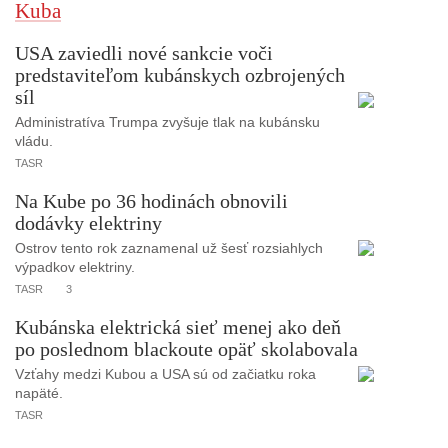
Kuba
USA zaviedli nové sankcie voči
predstaviteľom kubánskych ozbrojených
síl
Administratíva Trumpa zvyšuje tlak na kubánsku
vládu.
TASR
Na Kube po 36 hodinách obnovili
dodávky elektriny
Ostrov tento rok zaznamenal už šesť rozsiahlych
výpadkov elektriny.
TASR
3
Kubánska elektrická sieť menej ako deň
po poslednom blackoute opäť skolabovala
Vzťahy medzi Kubou a USA sú od začiatku roka
napäté.
TASR