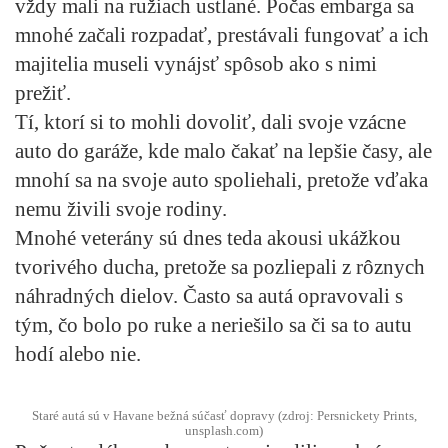
vždy mali na ružiach ustlané. Počas embarga sa
mnohé začali rozpadať, prestávali fungovať a ich
majitelia museli vynájsť spôsob ako s nimi
prežiť.
Tí, ktorí si to mohli dovoliť, dali svoje vzácne
auto do garáže, kde malo čakať na lepšie časy, ale
mnohí sa na svoje auto spoliehali, pretože vďaka
nemu živili svoje rodiny.
Mnohé veterány sú dnes teda akousi ukážkou
tvorivého ducha, pretože sa pozliepali z rôznych
náhradných dielov. Často sa autá opravovali s
tým, čo bolo po ruke a neriešilo sa či sa to autu
hodí alebo nie.
Staré autá sú v Havane bežná súčasť dopravy (zdroj: Persnickety Prints,
unsplash.com)