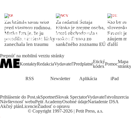
ŽENA
DOMOV
INDEX
Zachránila samu seba
Za radarmi Šutaja
Kto by moh
pred vlastnou rodinou.
Eštoka je zrejme osoba,
slovenské 
Matka ľutuje, že ju
ktorá obchodovala s
Favorit je 
porodila, namiesto lásky
ruskou firmou zo
záujem môž
zanechala len traumu
sankčného zoznamu EÚ
ďalší
Prepnúť na mobilnú verziu stránky
Etický
Mapa
Kontakty
Redakcia
Vydavateľ
Predplatné
Pomoc
kódex
stránk
RSS
Newsletter
Aplikácia
iPad
Prihlásenie do Post.sk
Sportnet
Slovak Spectator
Vydavateľstvo
Inzercia
Návštevnosť webu
Petit Academy
Osobné údaje
Nariadenie DSA
Akčný plán
Licencie
Žiadosť o opravu
©
Copyright
1997-2026 | Petit Press, a.s.