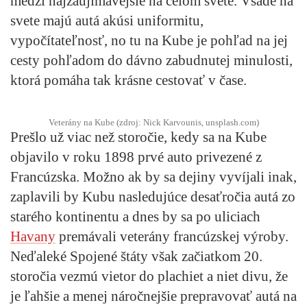
medzi najzaujímavejšie na celom svete. Všade na
svete majú autá akúsi uniformitu,
vypočítateľnosť, no tu na Kube je pohľad na jej
cesty pohľadom do dávno zabudnutej minulosti,
ktorá pomáha tak krásne cestovať v čase.
Veterány na Kube (zdroj: Nick Karvounis, unsplash.com)
Prešlo už viac než storočie, kedy sa na Kube
objavilo v roku 1898 prvé auto privezené z
Francúzska. Možno ak by sa dejiny vyvíjali inak,
zaplavili by Kubu nasledujúce desaťročia autá zo
starého kontinentu a dnes by sa po uliciach
Havany
premávali veterány francúzskej výroby.
Neďaleké Spojené štáty však začiatkom 20.
storočia vezmú vietor do plachiet a niet divu, že
je ľahšie a menej náročnejšie prepravovať autá na