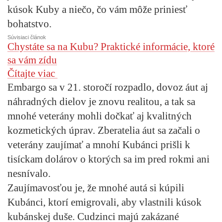
kúsok Kuby a niečo, čo vám môže priniesť
bohatstvo.
Súvisiaci článok
Chystáte sa na Kubu? Praktické informácie, ktoré
sa vám zídu
Čítajte viac
Embargo sa v 21. storočí rozpadlo, dovoz áut aj
náhradných dielov je znovu realitou, a tak sa
mnohé veterány mohli dočkať aj kvalitných
kozmetických úprav. Zberatelia áut sa začali o
veterány zaujímať a mnohí Kubánci prišli k
tisíckam dolárov o ktorých sa im pred rokmi ani
nesnívalo.
Zaujímavosťou je, že mnohé autá si kúpili
Kubánci, ktorí emigrovali, aby vlastnili kúsok
kubánskej duše. Cudzinci majú zakázané