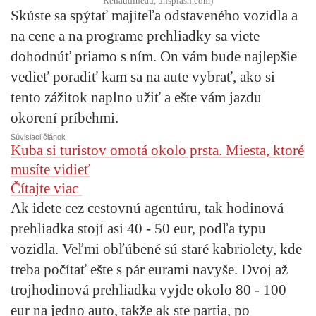
Renaudineau, unsplash.com)
Skúste sa spýtať majiteľa odstaveného vozidla a
na cene a na programe prehliadky sa viete
dohodnúť priamo s ním. On vám bude najlepšie
vedieť poradiť kam sa na aute vybrať, ako si
tento zážitok naplno užiť a ešte vám jazdu
okorení príbehmi.
Súvisiaci článok
Kuba si turistov omotá okolo prsta. Miesta, ktoré
musíte vidieť
Čítajte viac
Ak idete cez cestovnú agentúru, tak hodinová
prehliadka stojí asi 40 - 50 eur, podľa typu
vozidla. Veľmi obľúbené sú staré kabriolety, kde
treba počítať ešte s pár eurami navyše. Dvoj až
trojhodinová prehliadka vyjde okolo 80 - 100
eur na jedno auto, takže ak ste partia, po