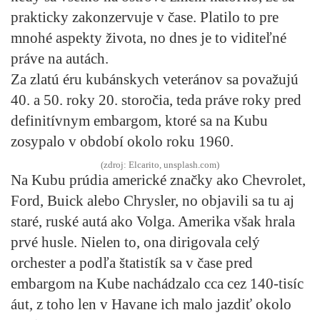
prakticky zakonzervuje v čase. Platilo to pre
mnohé aspekty života, no dnes je to viditeľné
práve na autách.
Za zlatú éru kubánskych veteránov sa považujú
40. a 50. roky 20. storočia, teda práve roky pred
definitívnym embargom, ktoré sa na Kubu
zosypalo v období okolo roku 1960.
(zdroj: Elcarito, unsplash.com)
Na Kubu prúdia americké značky ako Chevrolet,
Ford, Buick alebo Chrysler, no objavili sa tu aj
staré, ruské autá ako Volga. Amerika však hrala
prvé husle. Nielen to, ona dirigovala celý
orchester a podľa štatistík sa v čase pred
embargom na Kube nachádzalo cca cez 140-tisíc
áut, z toho len v Havane ich malo jazdiť okolo