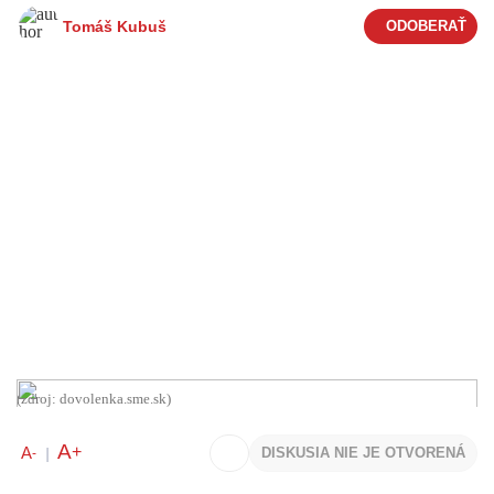
Tomáš Kubuš
(zdroj: dovolenka.sme.sk)
A
+
A
DISKUSIA NIE JE OTVORENÁ
-
|