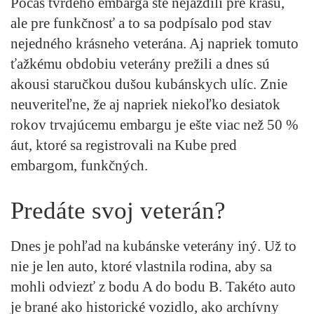
Počas tvrdého embarga ste nejazdili pre krásu,
ale pre funkčnosť a to sa podpísalo pod stav
nejedného krásneho veterána. Aj napriek tomuto
ťažkému obdobiu veterány prežili a dnes sú
akousi staručkou dušou kubánskych ulíc. Znie
neuveriteľne, že aj napriek niekoľko desiatok
rokov trvajúcemu embargu je ešte viac než 50 %
áut, ktoré sa registrovali na Kube pred
embargom, funkčných.
Predáte svoj veterán?
Dnes je pohľad na kubánske veterány iný. Už to
nie je len auto, ktoré vlastnila rodina, aby sa
mohli odviezť z bodu A do bodu B. Takéto auto
je brané ako historické vozidlo, ako archívny