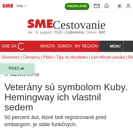
Viac
PREDPLATNÉ
Cestovanie
ne
, 9. august, 2026
|
Ľubomíra
|
Slovo:
bôľ
SME.SK
MINÚTA
DOMOV
MY REGIÓNY
KORZÁR
MENU
INDEX
HĽADAJ
Slovensko
Cestopisy
Pláže
Tipy na dovolenku
Last Minute ponuka
Re
POST.sk
17. aug 2022 o 07:10
Veterány sú symbolom Kuby.
Hemingway ich vlastnil
sedem
50 percent áut, ktoré boli registrované pred
embargom, je stále funkčných.