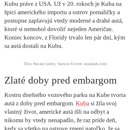
Kubu práve z USA. Už v 20. rokoch je Kuba na
špici amerického importu a ostrov pomaličky a
postupne zaplavujú vtedy moderné a drahé autá,
ktoré si nemohol dovoliť nejeden Američan.
Koniec koncov, z Floridy trvalo len pár dní, kým
sa autá dostali na Kubu.
Ulice Havany (zdroj: Spencer Everett, unsplash.com)
Zlaté doby pred embargom
Kostru dnešného vozového parku na Kube tvoria
autá z doby pred embargom.
Kuba
si žila svoj
vlastný život, americké autá išli na odbyt a
nikomu by vtedy nenapadlo, že raz príde deň,
kedy sa všetko na ostrove zmení natoľko, že sa