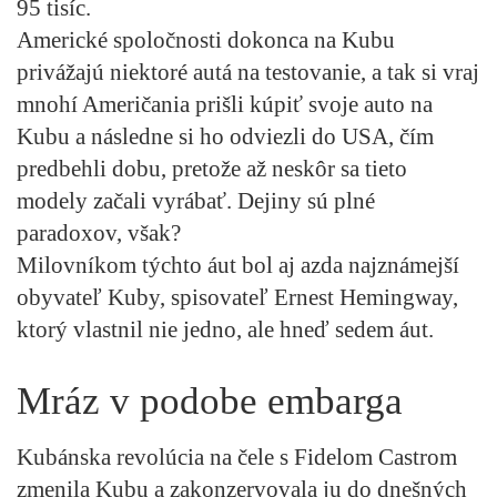
95 tisíc.
Americké spoločnosti dokonca na Kubu
privážajú niektoré autá na testovanie, a tak si vraj
mnohí Američania prišli kúpiť svoje auto na
Kubu a následne si ho odviezli do USA, čím
predbehli dobu, pretože až neskôr sa tieto
modely začali vyrábať. Dejiny sú plné
paradoxov, však?
Milovníkom týchto áut bol aj azda najznámejší
obyvateľ Kuby, spisovateľ Ernest Hemingway,
ktorý vlastnil nie jedno, ale hneď sedem áut.
Mráz v podobe embarga
Kubánska revolúcia na čele s Fidelom Castrom
zmenila Kubu a zakonzervovala ju do dnešných