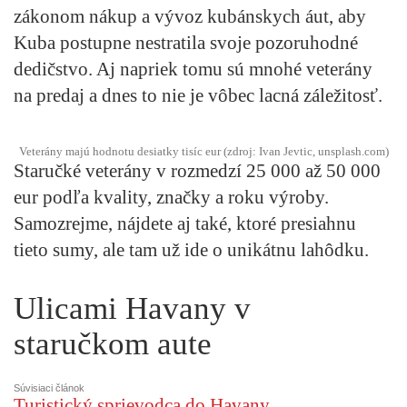
zákonom nákup a vývoz kubánskych áut, aby
Kuba postupne nestratila svoje pozoruhodné
dedičstvo. Aj napriek tomu sú mnohé veterány
na predaj a dnes to nie je vôbec lacná záležitosť.
Veterány majú hodnotu desiatky tisíc eur (zdroj: Ivan Jevtic, unsplash.com)
Staručké veterány v rozmedzí 25 000 až 50 000
eur podľa kvality, značky a roku výroby.
Samozrejme, nájdete aj také, ktoré presiahnu
tieto sumy, ale tam už ide o unikátnu lahôdku.
Ulicami Havany v
staručkom aute
Súvisiaci článok
Turistický sprievodca do Havany