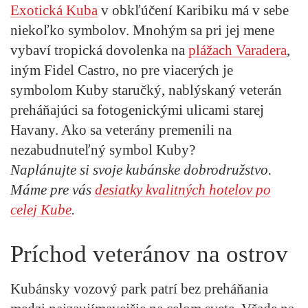
Exotická Kuba
v obkľúčení Karibiku má v sebe
niekoľko symbolov. Mnohým sa pri jej mene
vybaví tropická dovolenka na
plážach Varadera
,
iným Fidel Castro, no pre viacerých je
symbolom Kuby staručký, nablýskaný veterán
preháňajúci sa fotogenickými ulicami starej
Havany. Ako sa veterány premenili na
nezabudnuteľný symbol Kuby?
Naplánujte si svoje kubánske dobrodružstvo.
Máme pre vás
desiatky kvalitných hotelov po
celej Kube
.
Príchod veteránov na ostrov
Kubánsky vozový park patrí bez preháňania