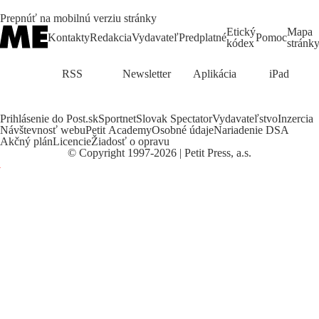
Prepnúť na mobilnú verziu stránky
Etický
Mapa
Kontakty
Redakcia
Vydavateľ
Predplatné
Pomoc
kódex
stránk
RSS
Newsletter
Aplikácia
iPad
Prihlásenie do Post.sk
Sportnet
Slovak Spectator
Vydavateľstvo
Inzercia
Návštevnosť webu
Petit Academy
Osobné údaje
Nariadenie DSA
Akčný plán
Licencie
Žiadosť o opravu
©
Copyright
1997-2026 | Petit Press, a.s.