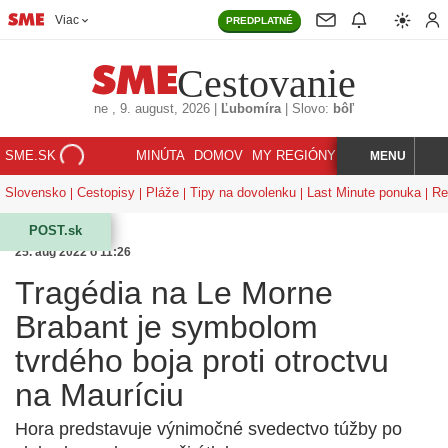
Viac
PREDPLATNÉ
Cestovanie
ne
, 9. august, 2026
|
Ľubomíra
|
Slovo:
bôľ
SME.SK
MINÚTA
DOMOV
MY REGIÓNY
KORZÁR
MENU
INDEX
HĽADAJ
Slovensko
Cestopisy
Pláže
Tipy na dovolenku
Last Minute ponuka
Re
POST.sk
25. aug 2022 o 11:26
Tragédia na Le Morne
Brabant je symbolom
tvrdého boja proti otroctvu
na Mauríciu
Hora predstavuje výnimočné svedectvo túžby po