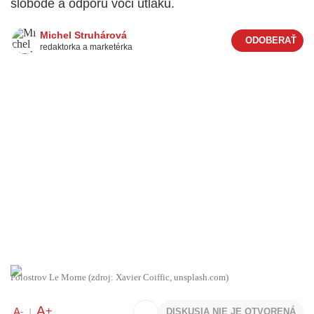
slobode a odporu voči útlaku.
Michel Struhárová
redaktorka a marketérka
Polostrov Le Morne (zdroj: Xavier Coiffic, unsplash.com)
A
+
A
DISKUSIA NIE JE OTVORENÁ
-
|