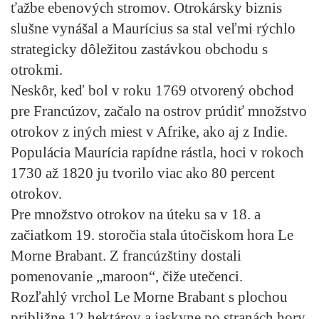
ťažbe ebenových stromov. Otrokársky biznis
slušne vynášal a Maurícius sa stal veľmi rýchlo
strategicky dôležitou zastávkou obchodu s
otrokmi.
Neskôr, keď bol v roku 1769 otvorený obchod
pre Francúzov, začalo na ostrov prúdiť množstvo
otrokov z iných miest v Afrike, ako aj z Indie.
Populácia Maurícia rapídne rástla, hoci v rokoch
1730 až 1820 ju tvorilo viac ako 80 percent
otrokov.
Pre množstvo otrokov na úteku sa v 18. a
začiatkom 19. storočia stala útočiskom hora Le
Morne Brabant. Z francúzštiny dostali
pomenovanie „maroon“, čiže utečenci.
Rozľahlý vrchol Le Morne Brabant s plochou
približne 12 hektárov a jaskyne po stranách hory