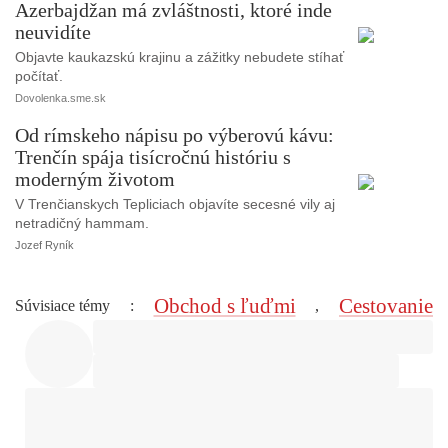
Azerbajdžan má zvláštnosti, ktoré inde
neuvidíte
Objavte kaukazskú krajinu a zážitky nebudete stíhať
počítať.
Dovolenka.sme.sk
Od rímskeho nápisu po výberovú kávu:
Trenčín spája tisícročnú históriu s
moderným životom
V Trenčianskych Tepliciach objavíte secesné vily aj
netradičný hammam.
Jozef Ryník
Obchod s ľuďmi
Cestovanie
Súvisiace témy
:
,