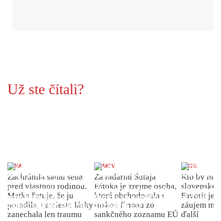
Už ste čítali?
ŽENA
DOMOV
INDEX
Zachránila samu seba
Za radarmi Šutaja
Kto by moh
pred vlastnou rodinou.
Eštoka je zrejme osoba,
slovenské 
Matka ľutuje, že ju
ktorá obchodovala s
Favorit je 
porodila, namiesto lásky
ruskou firmou zo
záujem môž
zanechala len traumu
sankčného zoznamu EÚ
ďalší