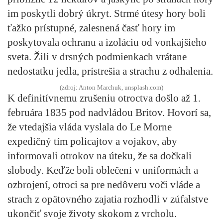
im poskytli dobrý úkryt. Strmé útesy hory boli
ťažko prístupné, zalesnená časť hory im
poskytovala ochranu a izoláciu od vonkajšieho
sveta. Žili v drsných podmienkach vrátane
nedostatku jedla, prístrešia a strachu z odhalenia.
(zdroj: Anton Marchuk, unsplash.com)
K definitívnemu zrušeniu otroctva došlo až 1.
februára 1835 pod nadvládou Britov. Hovorí sa,
že vtedajšia vláda vyslala do Le Morne
expedičný tím policajtov a vojakov, aby
informovali otrokov na úteku, že sa dočkali
slobody. Keďže boli oblečení v uniformách a
ozbrojení, otroci sa pre nedôveru voči vláde a
strach z opätovného zajatia rozhodli v zúfalstve
ukončiť svoje životy skokom z vrcholu.