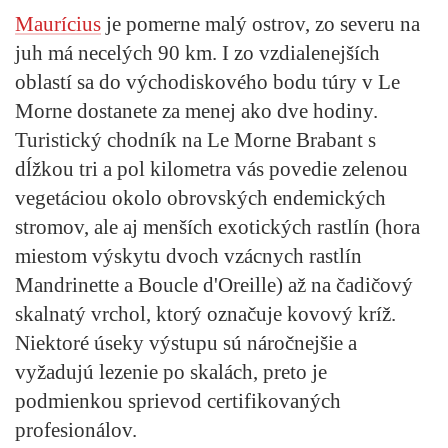
Maurícius
je pomerne malý ostrov, zo severu na
juh má necelých 90 km. I zo vzdialenejších
oblastí sa do východiskového bodu túry v Le
Morne dostanete za menej ako dve hodiny.
Turistický chodník na Le Morne Brabant s
dĺžkou tri a pol kilometra vás povedie zelenou
vegetáciou okolo obrovských endemických
stromov, ale aj menších exotických rastlín (hora
miestom výskytu dvoch vzácnych rastlín
Mandrinette a Boucle d'Oreille) až na čadičový
skalnatý vrchol, ktorý označuje kovový kríž.
Niektoré úseky výstupu sú náročnejšie a
vyžadujú lezenie po skalách, preto je
podmienkou sprievod certifikovaných
profesionálov.