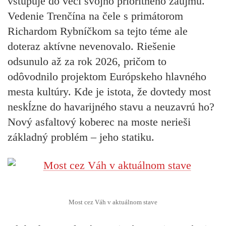
vstupuje do vecí svojho prioritného záujmu.
Vedenie Trenčína na čele s primátorom
Richardom Rybníčkom sa tejto téme ale
doteraz aktívne nevenovalo.
Riešenie
odsunulo až za rok 2026, pričom to
odôvodnilo projektom Európskeho hlavného
mesta kultúry. Kde je istota, že dovtedy most
neskĺzne do havarijného stavu a neuzavrú ho?
Nový asfaltový koberec na moste nerieši
základný problém – jeho statiku.
Most cez Váh v aktuálnom stave