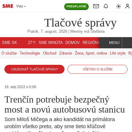
Viac
PREDPLATNÉ
Tlačové správy
Piatok, 7. august, 2026
| Meniny má
Štefánia
℃
SME.SK
SME MINÚTA
DOMOV
REGIÓNY
INDEX
SVET
27
MENU
O službe
Technológie
Obchod
Zdravie
Žena, šport, rodina
Life style
B
OBJEDNAŤ TLAČOVÉ SPRÁVY
VŠETKO O SLUŽBE
16. sep 2022 o 0:00
Trenčín potrebuje bezpečný
most a novú autobusovú stanicu
Som Miloš Mičega a ako kandidát na primátora
urobím všetko preto, aby sme tieto kľúčové