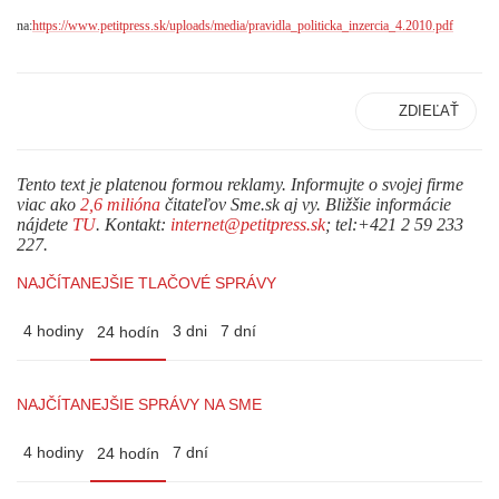
na:
https://www.petitpress.sk/uploads/media/pravidla_politicka_inzercia_4.2010.pdf
ZDIEĽAŤ
Tento text je platenou formou reklamy. Informujte o svojej firme
viac ako
2,6 milióna
čitateľov Sme.sk aj vy. Bližšie informácie
nájdete
TU
. Kontakt:
internet@petitpress.sk
; tel:+421 2 59 233
227.
NAJČÍTANEJŠIE TLAČOVÉ SPRÁVY
4 hodiny
3 dni
7 dní
24 hodín
NAJČÍTANEJŠIE SPRÁVY NA SME
4 hodiny
7 dní
24 hodín