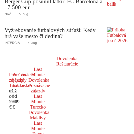
Berger Cup posunul latku: FC Barcelona a
17 500 eur
Niké
5. aug
Vyžrebovanie futbalových súťaží: Kedy
hrá vaše mesto či dedina?
INZERCIA
4. aug
Dovolenka
Reštaurácie
Last
Poznávacie
Poznávacie
Minute
zájazdy
zájazdy
Dovolenka
Turecko
Taliansko
Poznávacie
už
už
zájazdy
od
od
Last
599
699
Minute
€
€
Turecko
Dovolenka
Maldivy
Last
Minute
Egypt