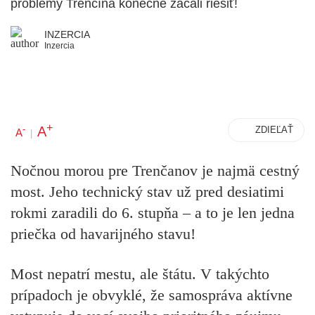
problémy Trenčína konečne začali riešiť!
INZERCIA
Inzercia
+
A
-
ZDIEĽAŤ
A
|
Nočnou morou pre Trenčanov je najmä cestný
most. Jeho technický stav už pred desiatimi
rokmi zaradili do 6. stupňa – a to je len jedna
priečka od havarijného stavu!
Most nepatrí mestu, ale štátu. V takýchto
prípadoch je obvyklé, že samospráva aktívne