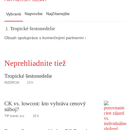
Najnovšie
Najčítanejšie
Vybrané
Tropické šestonedelie
Obsah spolupráce s komerčnými partnermi ›
Neprehliadnite tiež
Tropické šestonedelie
INZERCIA
13 h
CK vs. lowcost: kto vyhráva cenový
súboj?
TIP travel, a.s.
22 h