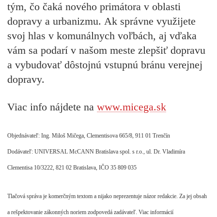
tým, čo čaká nového primátora v oblasti
dopravy a urbanizmu.
Ak správne využijete
svoj hlas v komunálnych voľbách
, aj vďaka
vám sa podarí v našom meste zlepšiť dopravu
a vybudovať dôstojnú vstupnú bránu verejnej
dopravy.
Viac info nájdete na
www.micega.sk
Objednávateľ:
Ing. Miloš Mičega, Clementisova 665/8, 911 01 Trenčín
Dodávateľ:
UNIVERSAL McCANN Bratislava spol. s r.o., ul. Dr. Vladimíra
Clementisa 10/3222, 821 02 Bratislava, IČO 35 809 035
Tlačová správa je komerčným textom a nijako neprezentuje názor redakcie. Za jej obsah
a rešpektovanie zákonných noriem zodpovedá zadávateľ. Viac informácií