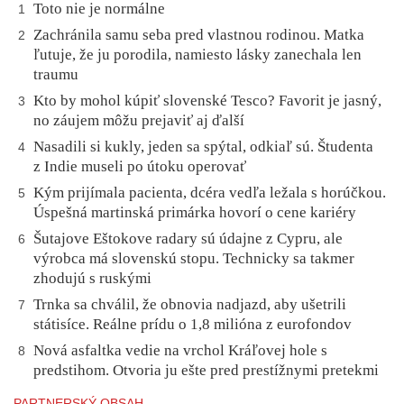
Toto nie je normálne
1
Zachránila samu seba pred vlastnou rodinou. Matka
2
ľutuje, že ju porodila, namiesto lásky zanechala len
traumu
Kto by mohol kúpiť slovenské Tesco? Favorit je jasný,
3
no záujem môžu prejaviť aj ďalší
Nasadili si kukly, jeden sa spýtal, odkiaľ sú. Študenta
4
z Indie museli po útoku operovať
Kým prijímala pacienta, dcéra vedľa ležala s horúčkou.
5
Úspešná martinská primárka hovorí o cene kariéry
Šutajove Eštokove radary sú údajne z Cypru, ale
6
výrobca má slovenskú stopu. Technicky sa takmer
zhodujú s ruskými
Trnka sa chválil, že obnovia nadjazd, aby ušetrili
7
státisíce. Reálne prídu o 1,8 milióna z eurofondov
Nová asfaltka vedie na vrchol Kráľovej hole s
8
predstihom. Otvoria ju ešte pred prestížnymi pretekmi
PARTNERSKÝ OBSAH