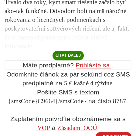
Trvalo dva roky, kým smart riešenie začalo byť
ako-tak funkčné. Dôvodom boli najmä náročné
rokovania o licenčných podmienkach s
poskytovateľmi softvérových riešení, ale aj fakt,
že sa mesto chystalo spracovávať citlivé
informácie.
ČÍTAŤ ĎALEJ
Máte predplatné?
Prihláste sa
.
Odomknite článok za pár sekúnd cez SMS
predplatné za
5 € každé 4 týždne.
Pošlite SMS s textom
{smsCode}C9664{/smsCode}
na číslo
8787.
Zaplatením potvrdíte oboznámenie sa s
VOP
a
Zásadami OOÚ
.