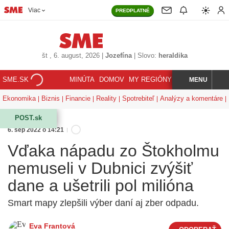
Viac
PREDPLATNÉ
št
, 6. august, 2026
|
Jozefína
|
Slovo:
heraldika
SME.SK
MINÚTA
DOMOV
MY REGIÓNY
KORZÁR
MENU
INDEX
HĽADAJ
Ekonomika
Biznis
Financie
Reality
Spotrebiteľ
Analýzy a komentáre
POST.sk
6. sep 2022 o 14:21
Vďaka nápadu zo Štokholmu
nemuseli v Dubnici zvýšiť
dane a ušetrili pol milióna
Smart mapy zlepšili výber daní aj zber odpadu.
Eva Frantová