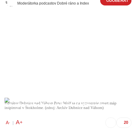
Moderátorka podcastov Dobré ráno a Index
Primátor Dubnice nad Váhom Peter Wolf sa na vytvorenie smart máp
inšpiroval v Štokholme. (zdroj: Archív Dubnice nad Váhom)
A
+
A
-
|