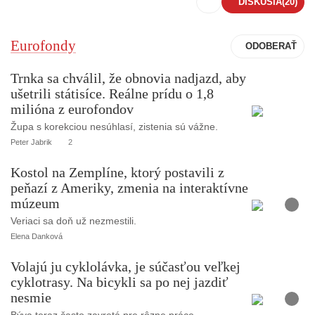
DISKUSIA
(20)
Eurofondy
Trnka sa chválil, že obnovia nadjazd, aby
ušetrili státisíce. Reálne prídu o 1,8
milióna z eurofondov
Župa s korekciou nesúhlasí, zistenia sú vážne.
Peter Jabrik
2
Kostol na Zemplíne, ktorý postavili z
peňazí z Ameriky, zmenia na interaktívne
F
múzeum
o
t
o
Veriaci sa doň už nezmestili.
Elena Danková
Volajú ju cyklolávka, je súčasťou veľkej
cyklotrasy. Na bicykli sa po nej jazdiť
F
nesmie
o
t
o
Býva teraz často zavretá pre rôzne práce.