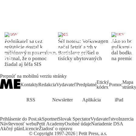
DOMOV
INDEX
DOMOV
Podnikateľ sa cez
Šéf hotela: Volkswagen
Ako to bolo
reštitúcie dostal k
začal šetriť a trh v
guľkami do
miliónovým pozemkom.
Bratislave prišiel o
dal bodku 
Priznal, že o pomoc
tisícky ubytovaných
na premiér
žiadal aj šéfa SIS
Prepnúť na mobilnú verziu stránky
Etický
Mapa
Kontakty
Redakcia
Vydavateľ
Predplatné
Pomoc
kódex
stránk
RSS
Newsletter
Aplikácia
iPad
Prihlásenie do Post.sk
Sportnet
Slovak Spectator
Vydavateľstvo
Inzercia
Návštevnosť webu
Petit Academy
Osobné údaje
Nariadenie DSA
Akčný plán
Licencie
Žiadosť o opravu
©
Copyright
1997-2026 | Petit Press, a.s.