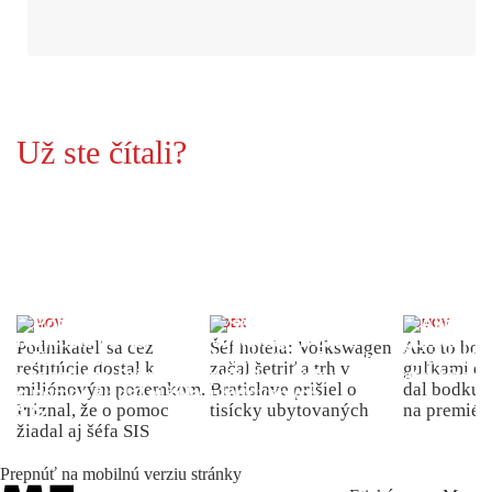
Už ste čítali?
DOMOV
INDEX
DOMOV
Podnikateľ sa cez
Šéf hotela: Volkswagen
Ako to bolo
reštitúcie dostal k
začal šetriť a trh v
guľkami do
miliónovým pozemkom.
Bratislave prišiel o
dal bodku 
Priznal, že o pomoc
tisícky ubytovaných
na premiér
žiadal aj šéfa SIS
Prepnúť na mobilnú verziu stránky