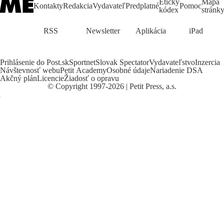
Etický
Mapa
Kontakty
Redakcia
Vydavateľ
Predplatné
Pomoc
kódex
stránk
RSS
Newsletter
Aplikácia
iPad
Prihlásenie do Post.sk
Sportnet
Slovak Spectator
Vydavateľstvo
Inzercia
Návštevnosť webu
Petit Academy
Osobné údaje
Nariadenie DSA
Akčný plán
Licencie
Žiadosť o opravu
©
Copyright
1997-2026 | Petit Press, a.s.