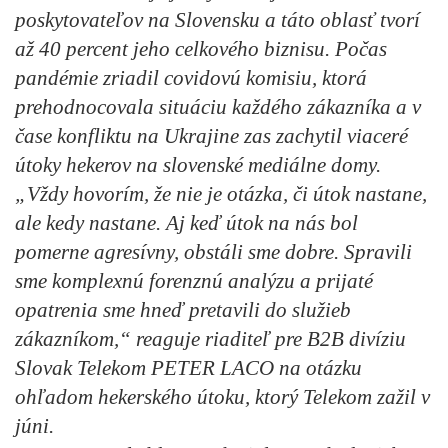
poskytovateľov na Slovensku a táto oblasť tvorí
až 40 percent jeho celkového biznisu. Počas
pandémie zriadil covidovú komisiu, ktorá
prehodnocovala situáciu každého zákazníka a v
čase konfliktu na Ukrajine zas zachytil viaceré
útoky hekerov na slovenské mediálne domy.
„Vždy hovorím, že nie je otázka, či útok nastane,
ale kedy nastane. Aj keď útok na nás bol
pomerne agresívny, obstáli sme dobre. Spravili
sme komplexnú forenznú analýzu a prijaté
opatrenia sme hneď pretavili do služieb
zákazníkom,“ reaguje riaditeľ pre B2B divíziu
Slovak Telekom PETER LACO na otázku
ohľadom hekerského útoku, ktorý Telekom zažil v
júni.