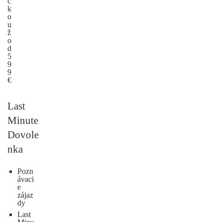
c
k
o
u
ž
o
d
5
9
9
€
Last
Minute
Dovole
nka
Pozn
ávaci
e
zájaz
dy
Last