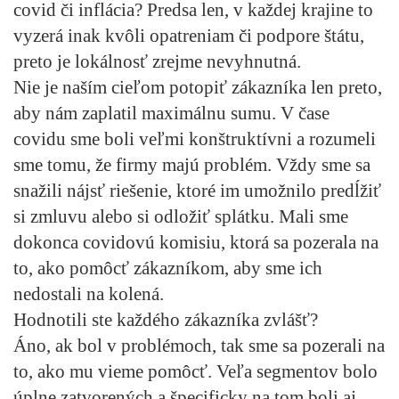
covid či inflácia? Predsa len, v každej krajine to
vyzerá inak kvôli opatreniam či podpore štátu,
preto je lokálnosť zrejme nevyhnutná.
Nie je naším cieľom potopiť zákazníka len preto,
aby nám zaplatil maximálnu sumu. V čase
covidu sme boli veľmi konštruktívni a rozumeli
sme tomu, že firmy majú problém. Vždy sme sa
snažili nájsť riešenie, ktoré im umožnilo predĺžiť
si zmluvu alebo si odložiť splátku. Mali sme
dokonca covidovú komisiu, ktorá sa pozerala na
to, ako pomôcť zákazníkom, aby sme ich
nedostali na kolená.
Hodnotili ste každého zákazníka zvlášť?
Áno, ak bol v problémoch, tak sme sa pozerali na
to, ako mu vieme pomôcť. Veľa segmentov bolo
úplne zatvorených a špecificky na tom boli aj