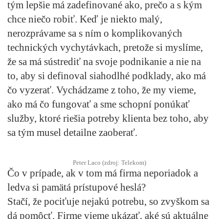
tým lepšie má zadefinované ako, prečo a s kým
chce niečo robiť. Keď je niekto malý,
nerozprávame sa s ním o komplikovaných
technických vychytávkach, pretože si myslíme,
že sa má sústrediť na svoje podnikanie a nie na
to, aby si definoval siahodlhé podklady, ako má
čo vyzerať. Vychádzame z toho, že my vieme,
ako má čo fungovať a sme schopní ponúkať
služby, ktoré riešia potreby klienta bez toho, aby
sa tým musel detailne zaoberať.
Peter Laco (zdroj: Telekom)
Čo v prípade, ak v tom má firma neporiadok a
ledva si pamätá prístupové heslá?
Stačí, že pociťuje nejakú potrebu, so zvyškom sa
dá pomôcť. Firme vieme ukázať, aké sú aktuálne