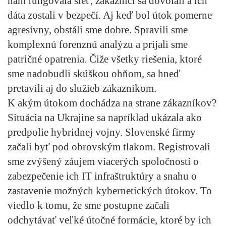
nám fungovala sieť, zákazníci sa dovolali a ich
dáta zostali v bezpečí. Aj keď bol útok pomerne
agresívny, obstáli sme dobre. Spravili sme
komplexnú forenznú analýzu a prijali sme
patričné opatrenia. Čiže všetky riešenia, ktoré
sme nadobudli skúškou ohňom, sa hneď
pretavili aj do služieb zákazníkom.
K akým útokom dochádza na strane zákazníkov?
Situácia na Ukrajine sa napríklad ukázala ako
predpolie hybridnej vojny. Slovenské firmy
začali byť pod obrovským tlakom. Registrovali
sme zvýšený záujem viacerých spoločností o
zabezpečenie ich IT infraštruktúry a snahu o
zastavenie možných kybernetických útokov. To
viedlo k tomu, že sme postupne začali
odchytávať veľké útočné formácie, ktoré by ich