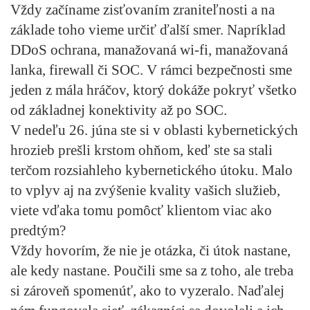
Vždy začíname zisťovaním zraniteľnosti a na
základe toho vieme určiť ďalší smer. Napríklad
DDoS ochrana, manažovaná wi-fi, manažovaná
lanka, firewall či SOC. V rámci bezpečnosti sme
jeden z mála hráčov, ktorý dokáže pokryť všetko
od základnej konektivity až po SOC.
V nedeľu 26. júna ste si v oblasti kybernetických
hrozieb prešli krstom ohňom, keď ste sa stali
terčom rozsiahleho kybernetického útoku. Malo
to vplyv aj na zvýšenie kvality vašich služieb,
viete vďaka tomu pomôcť klientom viac ako
predtým?
Vždy hovorím, že nie je otázka, či útok nastane,
ale kedy nastane. Poučili sme sa z toho, ale treba
si zároveň spomenúť, ako to vyzeralo. Naďalej