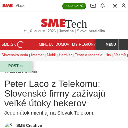
Viac
PREDPLATNÉ
Tech
št
, 6. august, 2026
|
Jozefína
|
Slovo:
heraldika
SME.SK
MINÚTA
DOMOV
MY REGIÓNY
KORZÁR
MENU
INDEX
HĽADAJ
Slovenská veda
Internet
Mobil
Hardvér
Testy a recenzie
Hry
Vesmír
POST.sk
19. okt 2022 o 00:00
Peter Laco z Telekomu:
Slovenské firmy zažívajú
veľké útoky hekerov
Jeden útok mieril aj na Slovak Telekom.
SME Creative