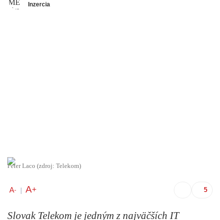
Inzercia
Peter Laco (zdroj: Telekom)
A
+
A
-
|
Slovak Telekom je jedným z najväčších IT