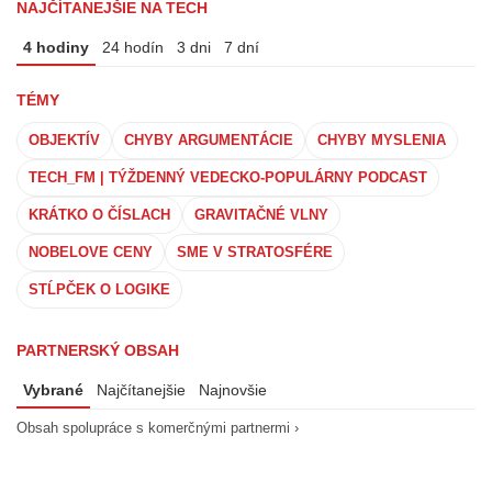
NAJČÍTANEJŠIE NA TECH
4 hodiny
24 hodín
3 dni
7 dní
TÉMY
OBJEKTÍV
CHYBY ARGUMENTÁCIE
CHYBY MYSLENIA
TECH_FM | TÝŽDENNÝ VEDECKO-POPULÁRNY PODCAST
KRÁTKO O ČÍSLACH
GRAVITAČNÉ VLNY
NOBELOVE CENY
SME V STRATOSFÉRE
STĹPČEK O LOGIKE
PARTNERSKÝ OBSAH
Vybrané
Najčítanejšie
Najnovšie
Obsah spolupráce s komerčnými partnermi ›