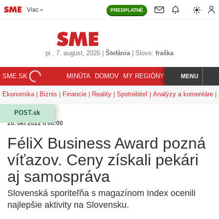
Viac
PREDPLATNÉ
pi
, 7. august, 2026
|
Štefánia
|
Slovo:
fraška
SME.SK
MINÚTA
DOMOV
MY REGIÓNY
KORZÁR
MENU
INDEX
HĽADAJ
Ekonomika
Biznis
Financie
Reality
Spotrebiteľ
Analýzy a komentáre
POST.sk
20. okt 2022 o 00:00
FéliX Business Award pozná
víťazov. Ceny získali pekári
aj samospráva
Slovenská sporiteľňa s magazínom Index ocenili
najlepšie aktivity na Slovensku.