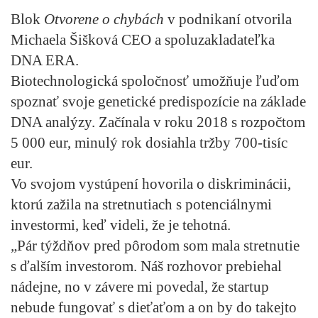
Blok
Otvorene o chybách
v podnikaní otvorila
Michaela Šišková CEO a spoluzakladateľka
DNA ERA.
Biotechnologická spoločnosť umožňuje ľuďom
spoznať svoje genetické predispozície na základe
DNA analýzy. Začínala v roku 2018 s rozpočtom
5 000 eur, minulý rok dosiahla tržby 700-tisíc
eur.
Vo svojom vystúpení hovorila o diskriminácii,
ktorú zažila na stretnutiach s potenciálnymi
investormi, keď videli, že je tehotná.
„Pár týždňov pred pôrodom som mala stretnutie
s ďalším investorom. Náš rozhovor prebiehal
nádejne, no v závere mi povedal, že startup
nebude fungovať s dieťaťom a on by do takejto