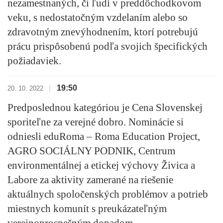
nezamestnaných, či ľudí v preddôchodkovom
veku, s nedostatočným vzdelaním alebo so
zdravotným znevýhodnením, ktorí potrebujú
prácu prispôsobenú podľa svojich špecifických
požiadaviek.
19:50
|
20. 10. 2022
Predposlednou kategóriou je
Cena Slovenskej
sporiteľne za verejné dobro
. Nominácie si
odniesli eduRoma – Roma Education Project,
AGRO SOCIÁLNY PODNIK, Centrum
environmentálnej a etickej výchovy Živica a
Labore za aktivity zamerané na riešenie
aktuálnych spoločenských problémov a potrieb
miestnych komunít s preukázateľným
verejnoprospešným dopadom.