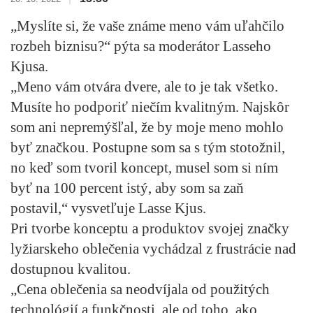
„Myslíte si, že vaše známe meno vám uľahčilo
rozbeh biznisu?“ pýta sa moderátor Lasseho
Kjusa.
„Meno vám otvára dvere, ale to je tak všetko.
Musíte ho podporiť niečím kvalitným. Najskôr
som ani nepremýšľal, že by moje meno mohlo
byť značkou. Postupne som sa s tým stotožnil,
no keď som tvoril koncept, musel som si ním
byť na 100 percent istý, aby som sa zaň
postavil,“ vysvetľuje Lasse Kjus.
Pri tvorbe konceptu a produktov svojej značky
lyžiarskeho oblečenia vychádzal z frustrácie nad
dostupnou kvalitou.
„
Cena oblečenia sa neodvíjala od použitých
technológií a funkčnosti, ale od toho, ako