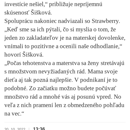
investície nešiel,“ približuje nepríjemnú
skúsenosť Šišková.
Spoluprácu nakoniec nadviazali so Strawberry.
„Keď sme sa ich pýtali, čo si myslia o tom, že
jeden zo zakladateľov je na materskej dovolenke,
vnímali to pozitívne a ocenili naše odhodlanie,“
hovorí Šišková.
„
Počas tehotenstva a materstva sa ženy stretávajú
s množstvom nevyžiadaných rád.
Mama svoje
dieťa aj tak pozná najlepšie. V podnikaní je to
podobné. Zo začiatku možno budete počúvať
množstvo rád a mnohé vás aj posunú vpred. No
veľa z nich pramení len z obmedzeného pohľadu
na vec.“
13:36
|
20. 10. 2022