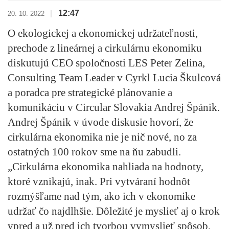
12:47
|
20. 10. 2022
O ekologickej a ekonomickej udržateľnosti,
prechode z lineárnej a cirkulárnu ekonomiku
diskutujú CEO spoločnosti LES Peter Zelina,
Consulting Team Leader v Cyrkl Lucia Škulcová
a poradca pre strategické plánovanie a
komunikáciu v Circular Slovakia Andrej Špánik.
Andrej Špánik v úvode diskusie hovorí, že
cirkulárna ekonomika nie je nič nové, no za
ostatných 100 rokov sme na ňu zabudli.
„Cirkulárna ekonomika nahliada na hodnoty,
ktoré vznikajú, inak. Pri vytváraní hodnôt
rozmýšľame nad tým, ako ich v ekonomike
udržať čo najdlhšie. Dôležité je myslieť aj o krok
vpred a už pred ich tvorbou vymyslieť spôsob,