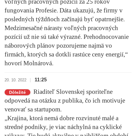
voľných pracovných pozícií za 25 rokov
fungovania Profesie.
Dáta ukazujú, že firmy v
posledných týždňoch začínajú byť opatrnejšie.
Medzimesačné nárasty voľných pracovných
pozícií už nie sú také výrazné. Prehodnocovanie
náborových plánov pozorujeme najmä vo
firmách, ktorých sa dotkli rastúce ceny energií,“
hovorí Molnárová.
11:25
|
20. 10. 2022
Riaditeľ Slovenskej sporiteľne
Dôležité
odpovedá na otázku z publika, čo ich motivuje
venovať sa startupom.
„Krajina, ktorá nemá dobre rozvinuté malé a
stredné podniky, je viac náchylná na cyklické
výkyvy. Tie budú aktuálne v najbližšom období