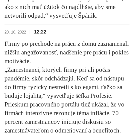
ako z nich mať úžitok čo najdlhšie, aby sme
netvorili odpad,“ vysvetľuje Špánik.
12:22
|
20. 10. 2022
Firmy po prechode na prácu z domu zaznamenali
nižšiu angažovanosť, nadšenie pre prácu i pokles
motivácie.
„
Zamestnanci, ktorých firmy prijali počas
pandémie, skôr odchádzajú.
Keď sa od nástupu
do firmy fyzicky nestretli s kolegami, ťažko sa
buduje lojalita,“ vysvetľuje šéfka Profesie.
Prieskum pracovného portálu tiež ukázal, že vo
firmách intenzívne rezonuje téma inflácie. 70
percent zamestnancov iniciuje diskusiu so
zamestnávateľom o odmeňovaní a benefitoch.