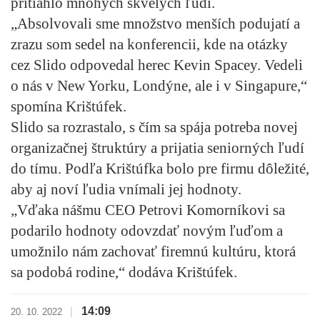
pritiahlo mnohých skvelých ľudí.
„
Absolvovali sme množstvo menších podujatí a
zrazu som sedel na konferencii, kde na otázky
cez Slido odpovedal herec Kevin Spacey.
Vedeli
o nás v New Yorku, Londýne, ale i v Singapure,“
spomína Krištúfek.
Slido sa rozrastalo, s čím sa spája potreba novej
organizačnej štruktúry a prijatia seniorných ľudí
do tímu. Podľa Krištúfka bolo pre firmu dôležité,
aby aj noví ľudia vnímali jej hodnoty.
„Vďaka nášmu CEO Petrovi Komorníkovi sa
podarilo hodnoty odovzdať novým ľuďom a
umožnilo nám zachovať firemnú kultúru, ktorá
sa podobá rodine,“ dodáva Krištúfek.
14:09
|
20. 10. 2022