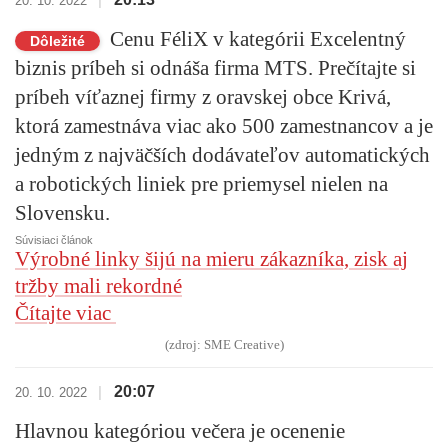
20. 10. 2022
Cenu FéliX v kategórii Excelentný
Dôležité
biznis príbeh si odnáša firma MTS. Prečítajte si
príbeh víťaznej firmy z oravskej obce Krivá,
ktorá zamestnáva viac ako 500 zamestnancov a je
jedným z najväčších dodávateľov automatických
a robotických liniek pre priemysel nielen na
Slovensku.
Súvisiaci článok
Výrobné linky šijú na mieru zákazníka, zisk aj
tržby mali rekordné
Čítajte viac
(zdroj: SME Creative)
20:07
|
20. 10. 2022
Hlavnou kategóriou večera je ocenenie