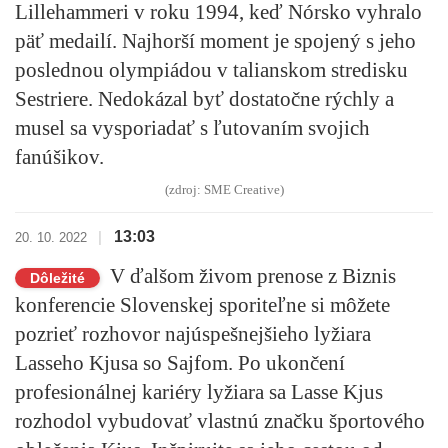
Lillehammeri v roku 1994, keď Nórsko vyhralo
päť medailí.
Najhorší moment je spojený s jeho
poslednou olympiádou v talianskom stredisku
Sestriere.
Nedokázal byť dostatočne rýchly a
musel sa vysporiadať s ľutovaním svojich
fanúšikov.
(zdroj: SME Creative)
13:03
|
20. 10. 2022
V ďalšom živom prenose z Biznis
Dôležité
konferencie Slovenskej sporiteľne si môžete
pozrieť rozhovor najúspešnejšieho lyžiara
Lasseho Kjusa so Sajfom. Po ukončení
profesionálnej kariéry lyžiara sa Lasse Kjus
rozhodol vybudovať vlastnú značku športového