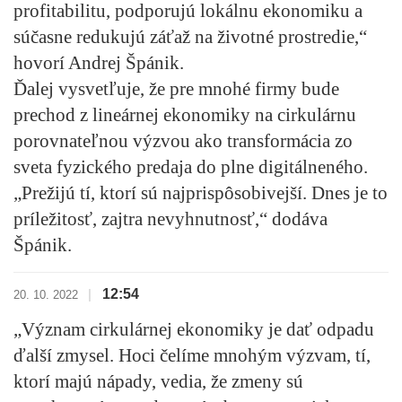
profitabilitu, podporujú lokálnu ekonomiku a
súčasne redukujú záťaž na životné prostredie,“
hovorí Andrej Špánik.
Ďalej vysvetľuje, že pre mnohé firmy bude
prechod z lineárnej ekonomiky na cirkulárnu
porovnateľnou výzvou ako transformácia zo
sveta fyzického predaja do plne digitálneného.
„Prežijú tí, ktorí sú najprispôsobivejší. Dnes je to
príležitosť, zajtra nevyhnutnosť,“ dodáva
Špánik.
12:54
|
20. 10. 2022
„Význam cirkulárnej ekonomiky je dať odpadu
ďalší zmysel. Hoci čelíme mnohým výzvam, tí,
ktorí majú nápady, vedia, že zmeny sú