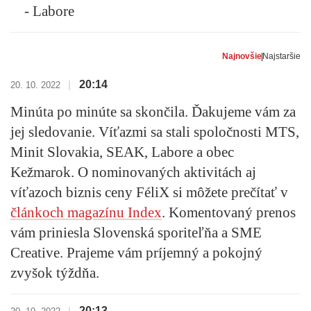
- Labore
Najnovšie
Najstaršie
20:14
|
20. 10. 2022
Minúta po minúte sa skončila. Ďakujeme vám za
jej sledovanie. Víťazmi sa stali spoločnosti MTS,
Minit Slovakia, SEAK, Labore a obec
Kežmarok.
O nominovaných aktivitách aj
víťazoch biznis ceny FéliX si môžete prečítať v
článkoch magazínu Index
.
Komentovaný prenos
vám priniesla Slovenská sporiteľňa a SME
Creative. Prajeme vám príjemný a pokojný
zvyšok týždňa.
20:13
|