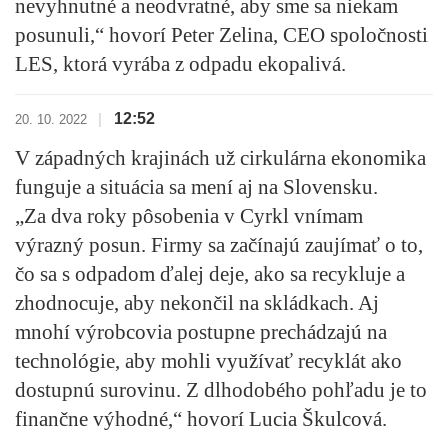
nevyhnutné a neodvratné, aby sme sa niekam
posunuli,“ hovorí Peter Zelina, CEO spoločnosti
LES, ktorá vyrába z odpadu ekopalivá.
12:52
|
20. 10. 2022
V západných krajinách už cirkulárna ekonomika
funguje a situácia sa mení aj na Slovensku.
„Za dva roky pôsobenia v Cyrkl vnímam
výrazný posun. Firmy sa začínajú zaujímať o to,
čo sa s odpadom ďalej deje, ako sa recykluje a
zhodnocuje, aby nekončil na skládkach. Aj
mnohí výrobcovia postupne prechádzajú na
technológie, aby mohli
využívať recyklát ako
dostupnú surovinu. Z dlhodobého pohľadu je to
finančne výhodné
,“ hovorí Lucia Škulcová.