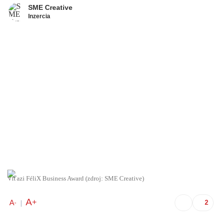
SME Creative
Inzercia
Víťazi FéliX Business Award (zdroj: SME Creative)
A
+
A
-
|