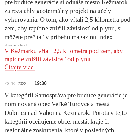
pre budúce generácie si odnáša mesto Kežmarok
za rozsiahly geotermálny projekt na účely
vykurovania. O tom, ako vŕtali 2,5 kilometra pod
zem, aby rapídne znížili závislosť od plynu, si
môžete prečítať v príbehu magazínu Index.
Súvisiaci článok
V Kežmarku vŕtali 2,5 kilometra pod zem, aby
rapídne znížili závislosť od plynu
Čítajte viac
19:30
|
20. 10. 2022
V kategórii
Samospráva pre budúce generácie
je
nominovaná obec Veľké Turovce a mestá
Dubnica nad Váhom a Kežmarok. Porota v tejto
kategórii oceňujeme obce, mestá, kraje či
regionálne zoskupenia, ktoré v posledných