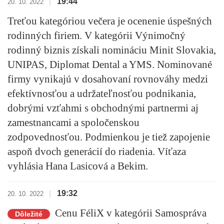
19:44
|
20. 10. 2022
Treťou kategóriou večera je ocenenie úspešných
rodinných firiem. V kategórii
Výnimočný
rodinný biznis
získali nomináciu Minit Slovakia,
UNIPAS, Diplomat Dental a YMS. Nominované
firmy vynikajú v dosahovaní rovnováhy medzi
efektívnosťou a udržateľnosťou podnikania,
dobrými vzťahmi s obchodnými partnermi aj
zamestnancami a spoločenskou
zodpovednosťou. Podmienkou je tiež zapojenie
aspoň dvoch generácií do riadenia. Víťaza
vyhlásia Hana Lasicová a Bekim.
19:32
|
20. 10. 2022
Cenu FéliX v kategórii Samospráva
Dôležité