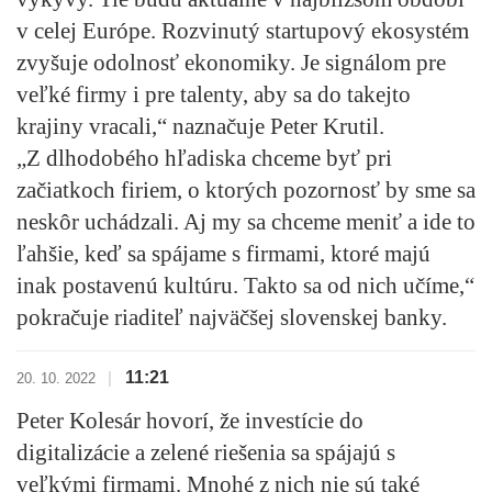
v celej Európe. Rozvinutý startupový ekosystém
zvyšuje odolnosť ekonomiky. Je signálom pre
veľké firmy i pre talenty, aby sa do takejto
krajiny vracali,“ naznačuje Peter Krutil.
„Z dlhodobého hľadiska chceme byť pri
začiatkoch firiem, o ktorých pozornosť by sme sa
neskôr uchádzali. Aj my sa chceme meniť a
ide to
ľahšie, keď sa spájame s firmami, ktoré majú
inak postavenú kultúru. Takto sa od nich učíme
,“
pokračuje riaditeľ najväčšej slovenskej banky.
11:21
|
20. 10. 2022
Peter Kolesár hovorí, že investície do
digitalizácie a zelené riešenia sa spájajú s
veľkými firmami. Mnohé z nich nie sú také