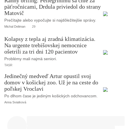
Ranný brífing: Pellegrinimu sa cnie za
päťročnicami, Drdula priviedol do strany
Matovič
Prečítajte alebo vypočujte si najdôležitejšie správy.
Michal Deliman
29
Kolapsy z tepla aj zradná klimatizácia.
Na urgente trebišovskej nemocnice
ošetrili za tri dni 120 pacientov
Problémy mali najmä seniori.
TASR
Jedinečný medveď Artur opustil svoj
domov v košickej zoo. Už je na ceste do
poľskej Vroclavi
Po dlhom čase je jediným košických odchovancom.
Anna Sviatková