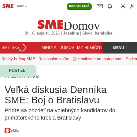
Viac
PREDPLATNÉ
Domov
št
, 6. august, 2026
|
Jozefína
|
Slovo:
heraldika
SME.SK
MINÚTA
DOMOV
MY REGIÓNY
KORZÁR
MENU
INDEX
HĽADAJ
Ranný brífing SME
Regionálne voľby
@denniksme na Instagrame
Podca
POST.sk
19. okt 2022 o 13:18
Veľká diskusia Denníka
SME: Boj o Bratislavu
Príďte sa pozrieť na volebných kandidátov do
primátorského kresla Bratislavy
SME