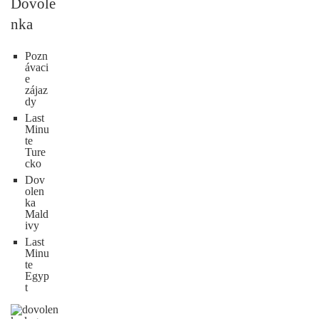
Dovole
nka
Pozn
ávaci
e
zájaz
dy
Last
Minu
te
Ture
cko
Dov
olen
ka
Mald
ivy
Last
Minu
te
Egyp
t