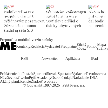
DOMOV
INDEX
DOMOV
Podnikateľ sa cez
Šéf hotela: Volkswagen
Ako to bolo
reštitúcie dostal k
začal šetriť a trh v
guľkami do
miliónovým pozemkom.
Bratislave prišiel o
dal bodku 
Priznal, že o pomoc
tisícky ubytovaných
na premiér
žiadal aj šéfa SIS
Prepnúť na mobilnú verziu stránky
Etický
Mapa
Kontakty
Redakcia
Vydavateľ
Predplatné
Pomoc
kódex
stránk
RSS
Newsletter
Aplikácia
iPad
Prihlásenie do Post.sk
Sportnet
Slovak Spectator
Vydavateľstvo
Inzercia
Návštevnosť webu
Petit Academy
Osobné údaje
Nariadenie DSA
Akčný plán
Licencie
Žiadosť o opravu
©
Copyright
1997-2026 | Petit Press, a.s.