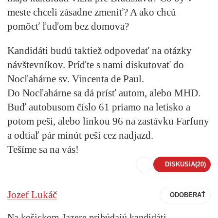
meste chceli zásadne zmeniť? A ako chcú
pomôcť ľuďom bez domova?
Kandidáti budú taktiež odpovedať na otázky
návštevníkov. Príďte s nami diskutovať do
Nocľahárne sv. Vincenta de Paul.
Do Nocľahárne sa dá prísť autom, alebo MHD.
Buď autobusom číslo 61 priamo na letisko a
potom peši, alebo linkou 96 na zastávku Farfuny
a odtiaľ pár minút peši cez nadjazd.
Tešíme sa na vás!
DISKUSIA
(20)
Jozef Lukáč
Na košickom Jazere pribúdajú kandidáti