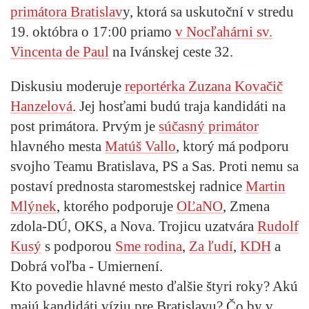
primátora Bratislav
y, ktorá sa uskutoční v stredu
19. októbra o 17:00 priamo
v Nocľahárni sv.
Vincenta de Paul
na Ivánskej ceste 32.
Diskusiu moderuje
reportérka Zuzana Kovačič
Hanzelová
. Jej hosťami budú traja kandidáti na
post primátora. Prvým je
súčasný primátor
hlavného mesta
Matúš Vallo
, ktorý má podporu
svojho Teamu Bratislava, PS a Sas. Proti nemu sa
postaví prednosta staromestskej radnice
Martin
Mlýnek
, ktorého podporuje
OĽaNO
, Zmena
zdola-DÚ, OKS, a Nova. Trojicu uzatvára
Rudolf
Kusý
s podporou
Sme rodina
,
Za ľudí
,
KDH
a
Dobrá voľba - Umiernení.
Kto povedie hlavné mesto ďalšie štyri roky? Akú
majú kandidáti víziu pre Bratislavu? Čo by v