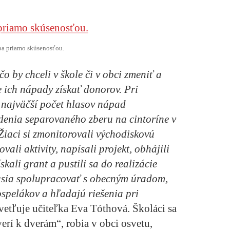
a priamo skúsenosťou.
o by chceli v škole či v obci zmeniť a
 ich nápady získať donorov. Pri
 najväčší počet hlasov nápad
denia separovaného zberu na cintoríne v
aci si zmonitorovali východiskovú
ovali aktivity, napísali projekt, obhájili
kali grant a pustili sa do realizácie
musia spolupracovať s obecným úradom,
ospelákov a hľadajú riešenia pri
etľuje učiteľka Eva Tóthová. Školáci sa
erí k dverám“, robia v obci osvetu,