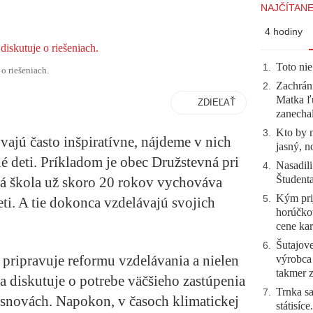
NAJČÍTANE
4 hodiny
Toto nie
1
.
o riešeniach.
Zachráni
2
.
Matka ľu
ZDIEĽAŤ
zanecha
Kto by 
3
.
vajú často inšpiratívne, nájdeme v nich
jasný, n
é deti. Príkladom je obec Družstevná pri
Nasadili
4
.
Študent
ná škola už skoro 20 rokov vychováva
Kým prij
5
.
i. A tie dokonca vzdelávajú svojich
horúčko
cene kar
Šutajove
6
.
 pripravuje reformu vzdelávania a nielen
výrobca
takmer 
 diskutuje o potrebe väčšieho zastúpenia
Trnka sa
7
.
snovách. Napokon, v časoch klimatickej
státisíc