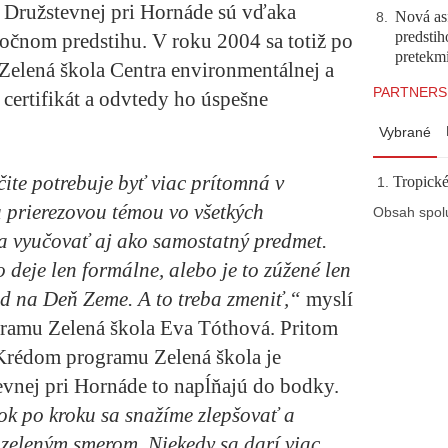
 V Družstevnej pri Hornáde sú vďaka
Nová asf
8
.
predstih
čnom predstihu. V roku 2004 sa totiž po
pretekm
 Zelená škola Centra environmentálnej a
PARTNERS
 certifikát a odvtedy ho úspešne
Vybrané
te potrebuje byť viac prítomná v
Tropické
 prierezovou témou vo všetkých
Obsah spol
a vyučovať aj ako samostatný predmet.
 deje len formálne, alebo je to zúžené len
ad na Deň Zeme. A to treba zmeniť,“
myslí
gramu Zelená škola Eva Tóthová. Pritom
Krédom programu Zelená škola je
evnej pri Hornáde to napĺňajú do bodky.
ok po kroku sa snažíme zlepšovať a
zeleným smerom. Niekedy sa darí viac,