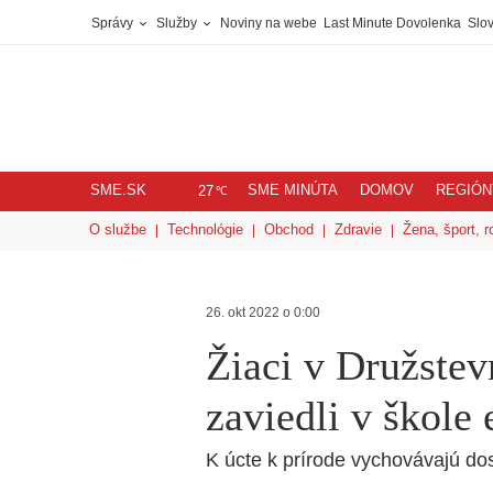
Správy
Služby
Noviny na webe
Last Minute Dovolenka
Slov
SME.SK
SME MINÚTA
DOMOV
REGIÓN
℃
27
O službe
Technológie
Obchod
Zdravie
Žena, šport, r
26. okt 2022 o 0:00
Žiaci v Družstev
zaviedli v škole
K úcte k prírode vychovávajú do