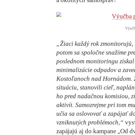
Výučb
„Žiaci každý rok zmonitorujú, č
potom sa spoločne snažíme pre
poslednom monitoringu získal
minimalizácie odpadov a zave
Kostoľanoch nad Hornádom. Ži
situáciu, stanovili cieľ, naplán
ho pred nadačnou komisiou, zís
aktivít. Samozrejme pri tom 
učia sa oslovovať a zapájať d
vzniknutých problémoch,“
vysv
zapájajú aj do kampane „Od dv