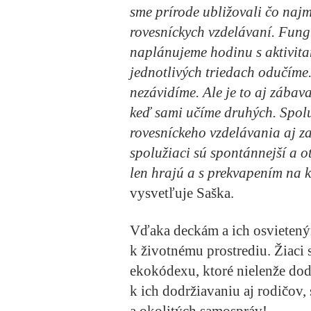
sme prírode ubližovali čo naj
rovesníckych vzdelávaní. Fungu
naplánujeme hodinu s aktivitam
jednotlivých triedach odučíme.
nezávidíme. Ale je to aj zábava
keď sami učíme druhých. Spolu
rovesníckeho vzdelávania aj za
spolužiaci sú spontánnejší a ot
len hrajú a s prekvapením na k
vysvetľuje Saška.
Vďaka deckám a ich osvietený
k životnému prostrediu. Žiaci 
ekokódexu, ktoré nielenže dodr
k ich dodržiavaniu aj rodičov,
a okolitých samospráv!