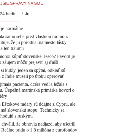
JŠIE SPRÁVY NA SME
7 dní
24 hodín
 je normálne
la samu seba pred vlastnou rodinou.
tuje, že ju porodila, namiesto lásky
la len traumu
mohol kúpiť slovenské Tesco? Favorit je
o záujem môžu prejaviť aj ďalší
 si kukly, jeden sa spýtal, odkiaľ sú.
a z Indie museli po útoku operovať
ímala pacienta, dcéra vedľa ležala s
u. Úspešná martinská primárka hovorí o
iéry
 Eštokove radary sú údajne z Cypru, ale
 má slovenskú stopu. Technicky sa
zhodujú s ruskými
 chválil, že obnovia nadjazd, aby ušetrili
e. Reálne prídu o 1,8 milióna z eurofondov