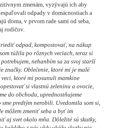
zitívnym zmenám, vyzývajú ich aby
 nespaľovali odpady v domácnostiach a
jú doma, v prvom rade sami od seba,
j rodičov.
triediť odpad, kompostovať, na nákup
som túžila po rôznych veciach, teraz si
j potrebujem, nehanbím sa za svoj starší
 značky. Oblečenie, ktoré mi je malé
 veci, ktoré mi posunuli mamkine
pestovať si vlastnú zeleninu a ovocie,
eme do obchodu, uprednostňujeme
o sme predtým nerobili. Uvedomila som si,
le môžem zmeniť seba a byť im
 aj svet okolo mňa. Dôležité sú skutky,
u každého z nás vždy ukážu skutky nie