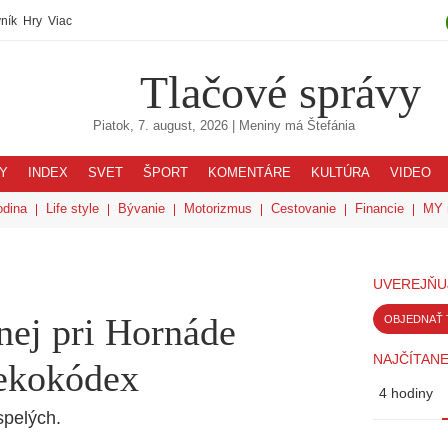
ník
Hry
Viac
Tlačové správy
Piatok, 7. august, 2026
| Meniny má
Štefánia
Y
INDEX
SVET
ŠPORT
KOMENTÁRE
KULTÚRA
VIDEO
odina
Life style
Bývanie
Motorizmus
Cestovanie
Financie
MY 
UVEREJŇU
nej pri Hornáde
OBJEDNAŤ 
NAJČÍTANE
 ekokódex
4 hodiny
spelých.