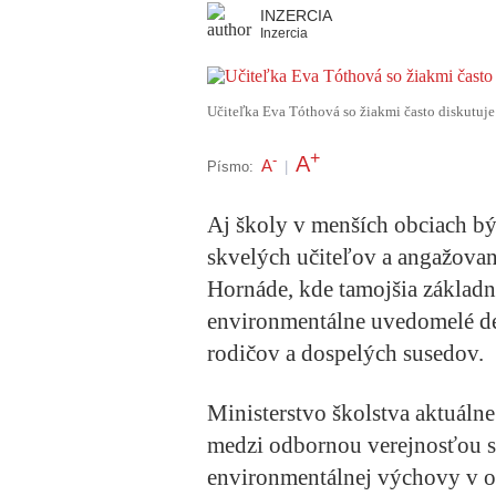
INZERCIA
Inzercia
Učiteľka Eva Tóthová so žiakmi často diskutuje 
+
A
-
A
Písmo:
|
Aj školy v menších obciach bý
skvelých učiteľov a angažovan
Hornáde, kde tamojšia základ
environmentálne uvedomelé det
rodičov a dospelých susedov.
Ministerstvo školstva aktuálne
medzi odbornou verejnosťou sa
environmentálnej výchovy v o