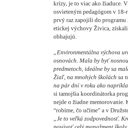
krízy, je to viac ako žiaduce.
osvieteným pedagógom v 18-ro
prvý raz zapojili do programu
etickej výchovy Živica, získali
obhajujú.
„Environmentálna výchova urči
osnovách. Mala by byť nosnou
predmetoch, ideálne by sa mal
Žiaľ, na mnohých školách sa to
na pár dní v roku ako napríkl
si tamojšia koordinátorka pro
nejde o žiadne memorovanie. 
“robíme, čo učíme” a v Družst
„Je to veľká zodpovednosť. Kr
posúvať celý manažment školy 