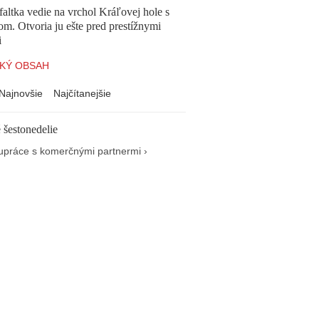
altka vedie na vrchol Kráľovej hole s
om. Otvoria ju ešte pred prestížnymi
i
KÝ OBSAH
Najnovšie
Najčítanejšie
 šestonedelie
upráce s komerčnými partnermi ›