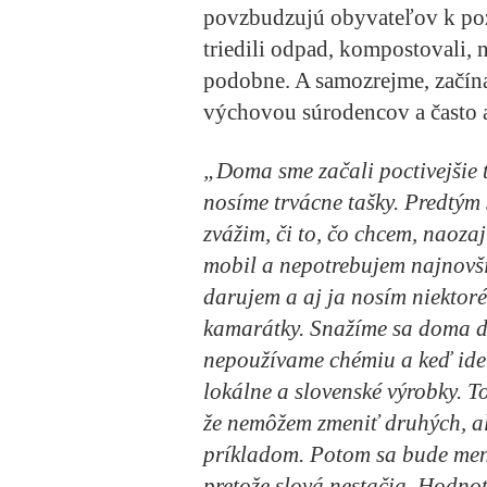
povzbudzujú obyvateľov k po
triedili odpad, kompostovali,
podobne. A samozrejme, začína
výchovou súrodencov a často a
„Doma sme začali poctivejšie 
nosíme trvácne tašky. Predtým 
zvážim, či to, čo chcem, naoza
mobil a nepotrebujem najnovšie
darujem a aj ja nosím niektoré
kamarátky. Snažíme sa doma do
nepoužívame chémiu a keď id
lokálne a slovenské výrobky. T
že nemôžem zmeniť druhých, a
príkladom. Potom sa bude meniť
pretože slová nestačia. Hodnot