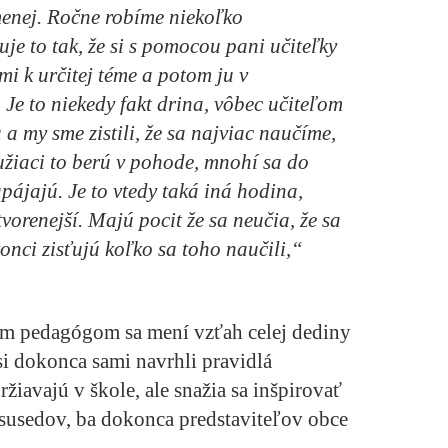
menej. Ročne robíme niekoľko
je to tak, že si s pomocou pani učiteľky
i k určitej téme a potom ju v
 Je to niekedy fakt drina, vôbec učiteľom
 a my sme zistili, že sa najviac naučíme,
žiaci to berú v pohode, mnohí sa do
pájajú. Je to vtedy taká iná hodina,
vorenejší. Majú pocit že sa neučia, že sa
onci zisťujú koľko sa toho naučili,“
m pedagógom sa mení vzťah celej dediny
si dokonca sami navrhli pravidlá
žiavajú v škole, ale snažia sa inšpirovať
 susedov, ba dokonca predstaviteľov obce