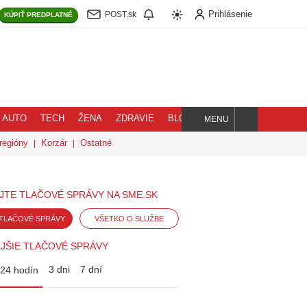
Prihlásenie
POST.sk
KÚPIŤ
PREDPLATNÉ
AUTO
TECH
ŽENA
ZDRAVIE
BLOG
MENU
Hľadaj
regióny
Korzár
Ostatné
JTE TLAČOVÉ SPRÁVY NA SME.SK
TLAČOVÉ SPRÁVY
VŠETKO O SLUŽBE
JŠIE TLAČOVÉ SPRÁVY
3 dni
7 dní
24 hodín