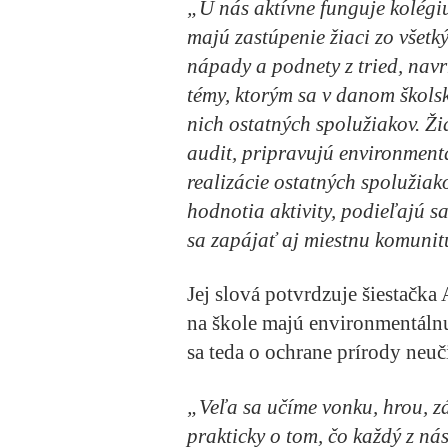
„U nás aktívne funguje kolégiu
majú zastúpenie žiaci zo všetk
nápady a podnety z tried, navr
témy, ktorým sa v danom škol
nich ostatných spolužiakov. Ži
audit, pripravujú environment
realizácie ostatných spolužiak
hodnotia aktivity, podieľajú 
sa zapájať aj miestnu komunit
Jej slová potvrdzuje šiestačka
na škole majú environmentáln
sa teda o ochrane prírody neuči
„Veľa sa učíme vonku, hrou, z
prakticky o tom, čo každý z ná