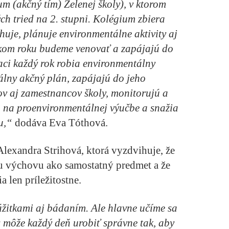
m (akčný tím) Zelenej školy), v ktorom
ých tried na 2. stupni. Kolégium zbiera
huje, plánuje environmentálne aktivity aj
skom roku budeme venovať a zapájajú do
aci každý rok robia environmentálny
álny akčný plán, zapájajú do jeho
ov aj zamestnancov školy, monitorujú a
sa na proenvironmentálnej výučbe a snažia
u,“
dodáva Eva Tóthová.
 Alexandra Strihová, ktorá vyzdvihuje, že
u výchovu ako samostatný predmet a že
a len príležitostne.
ážitkami aj bádaním. Ale hlavne učíme sa
s môže každý deň urobiť správne tak, aby