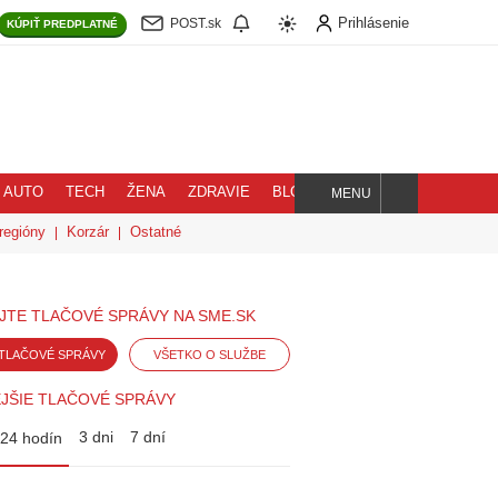
Prihlásenie
POST.sk
KÚPIŤ
PREDPLATNÉ
AUTO
TECH
ŽENA
ZDRAVIE
BLOG
MENU
Hľadaj
regióny
Korzár
Ostatné
JTE TLAČOVÉ SPRÁVY NA SME.SK
TLAČOVÉ SPRÁVY
VŠETKO O SLUŽBE
JŠIE TLAČOVÉ SPRÁVY
3 dni
7 dní
24 hodín