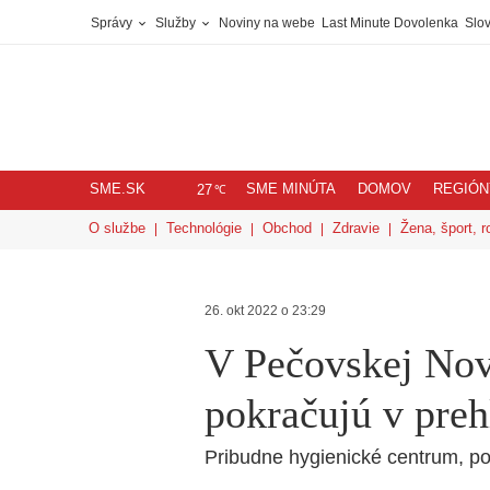
Správy
Služby
Noviny na webe
Last Minute Dovolenka
Slov
SME.SK
SME MINÚTA
DOMOV
REGIÓN
℃
27
O službe
Technológie
Obchod
Zdravie
Žena, šport, r
26. okt 2022 o 23:29
V Pečovskej Nov
pokračujú v preh
Pribudne hygienické centrum, po