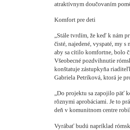
atraktívnym doučovaním pomôc
Komfort pre deti
„Stále tvrdím, že keď k nám pr
čisté, najedené, vyspaté, my s
aby sa cítilo komfortne, bolo 
Všeobecné pozdvihnutie róms
konštatuje zástupkyňa riadite
Gabriela Petríková, ktorá je p
„Do projektu sa zapojilo päť ko
rôznymi aprobáciami. Je to prá
deň v komunitnom centre robil
Vyrábať budú napríklad rómsk