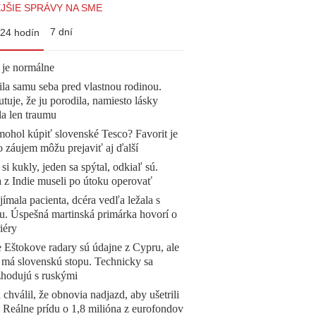
JŠIE SPRÁVY NA SME
7 dní
24 hodín
 je normálne
la samu seba pred vlastnou rodinou.
tuje, že ju porodila, namiesto lásky
la len traumu
mohol kúpiť slovenské Tesco? Favorit je
o záujem môžu prejaviť aj ďalší
 si kukly, jeden sa spýtal, odkiaľ sú.
a z Indie museli po útoku operovať
ímala pacienta, dcéra vedľa ležala s
u. Úspešná martinská primárka hovorí o
iéry
 Eštokove radary sú údajne z Cypru, ale
 má slovenskú stopu. Technicky sa
zhodujú s ruskými
 chválil, že obnovia nadjazd, aby ušetrili
e. Reálne prídu o 1,8 milióna z eurofondov