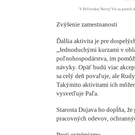
V Pečovskej Novej Vsi sa pustili d
Zvýšenie zamestnanosti
Ďalšia aktivita je pre dospelý
„Jednoduchými kurzami v oblas
poľnohospodárstva, im pomôže
návyky. Opäť budú viac akcept
sa celý deň povaľuje, ale Rudy
Takýmito aktivitami ich môžem
vysvetľuje Paľa.
Starosta Dujava ho dopĺňa, že 
pracovných odevov, ochrannýc
Proti extrémizmu