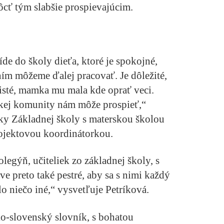
ť tým slabšie prospievajúcim.
íde do školy dieťa, ktoré je spokojné,
 ním môžeme ďalej pracovať. Je dôležité,
čisté, mamka mu mala kde oprať veci.
kej komunity nám môže prospieť,“
ľky Základnej školy s materskou školou
rojektovou koordinátorkou.
legýň, učiteliek zo základnej školy, s
ve preto také pestré, aby sa s nimi každý
o niečo iné,“ vysvetľuje Petríková.
o-slovenský slovník, s bohatou