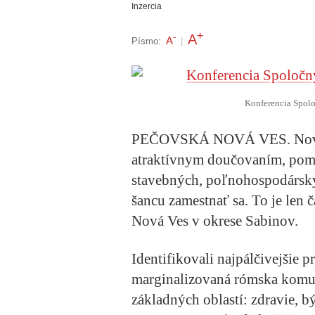
Inzercia
+
A
-
A
Písmo:
|
Konferencia Spolo
PEČOVSKÁ NOVÁ VES.
Nov
atraktívnym doučovaním, pomo
stavebných, poľnohospodársky
šancu zamestnať sa. To je len č
Nová Ves v okrese Sabinov.
Identifikovali najpálčivejšie 
marginalizovaná rómska komuni
základných oblastí: zdravie, b