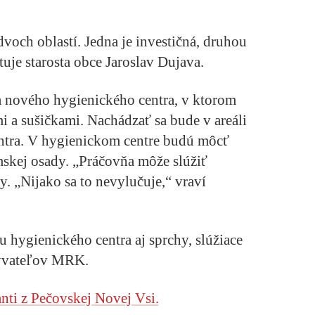
dvoch oblastí. Jedna je investičná, druhou
tuje starosta obce Jaroslav Dujava.
a nového hygienického centra, v ktorom
i a sušičkami. Nachádzať sa bude v areáli
ntra. V hygienickom centre budú môcť
mskej osady. „Práčovňa môže slúžiť
y. „Nijako sa to nevylučuje,“ vraví
hygienického centra aj sprchy, slúžiace
byvateľov MRK.