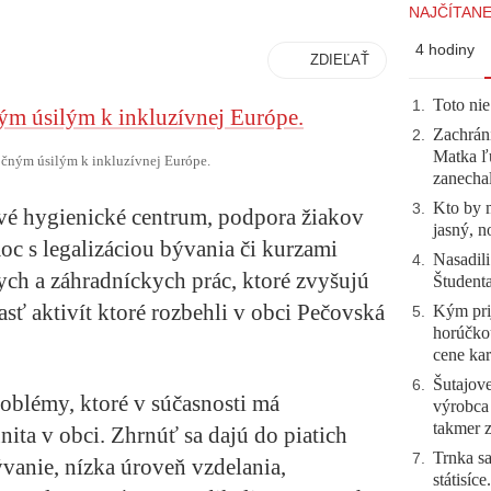
NAJČÍTANE
4 hodiny
ZDIEĽAŤ
Toto nie
1
.
Zachráni
2
.
Matka ľu
čným úsilým k inkluzívnej Európe.
zanecha
Kto by 
3
.
é hygienické centrum, podpora žiakov
jasný, n
c s legalizáciou bývania či kurzami
Nasadili
4
.
ch a záhradníckych prác, ktoré zvyšujú
Študent
asť aktivít ktoré rozbehli v obci Pečovská
Kým prij
5
.
horúčko
cene kar
Šutajove
6
.
problémy, ktoré v súčasnosti má
výrobca
takmer 
ta v obci. Zhrnúť sa dajú do piatich
Trnka sa
7
.
ývanie, nízka úroveň vzdelania,
státisíc