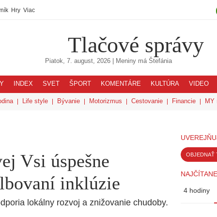
ník
Hry
Viac
Tlačové správy
Piatok, 7. august, 2026
| Meniny má
Štefánia
Y
INDEX
SVET
ŠPORT
KOMENTÁRE
KULTÚRA
VIDEO
odina
Life style
Bývanie
Motorizmus
Cestovanie
Financie
MY 
UVEREJŇU
ej Vsi úspešne
OBJEDNAŤ 
NAJČÍTANE
lbovaní inklúzie
4 hodiny
dporia lokálny rozvoj a znižovanie chudoby.