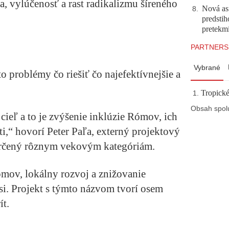
, vylúčenosť a rast radikalizmu šíreného
Nová asf
8
.
predstih
pretekm
PARTNERS
Vybrané
eto problémy čo riešiť čo najefektívnejšie a
Tropické
Obsah spol
 cieľ a to je zvýšenie inklúzie Rómov, ich
ti,“ hovorí Peter Paľa, externý projektový
 určený rôznym vekovým kategóriám.
ómov, lokálny rozvoj a znižovanie
i. Projekt s týmto názvom tvorí osem
ít.