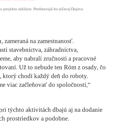
o projektu inklúzie. Predstavujú ho (zľava) Dujava.
ch, zameraná na zamestnanosť.
ti stavebníctva, záhradníctva,
me, aby nabrali zručnosti a pracovné
ovaní. Už to nebude ten Róm z osady, čo
, ktorý chodí každý deň do roboty.
e viac začleňovať do spoločnosti,“
pri týchto aktivitách dbajú aj na dodanie
h prostriedkov a podobne.