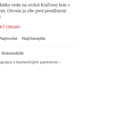
altka vedie na vrchol Kráľovej hole s
om. Otvoria ju ešte pred prestížnymi
i
KÝ OBSAH
Najnovšie
Najčítanejšie
 šestonedelie
upráce s komerčnými partnermi ›