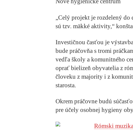
Nové hygienické centrum
„Celý projekt je rozdelený do 
sú tzv. mäkké aktivity,“ konšta
Investičnou časťou je výstavb
bude práčovňa s tromi práčkam
vedľa školy a komunitného ce
oprať bielizeň obyvatelia z ró
človeku z majority i z komunit
starosta.
Okrem práčovne budú súčasťou 
pre účely osobnej hygieny o