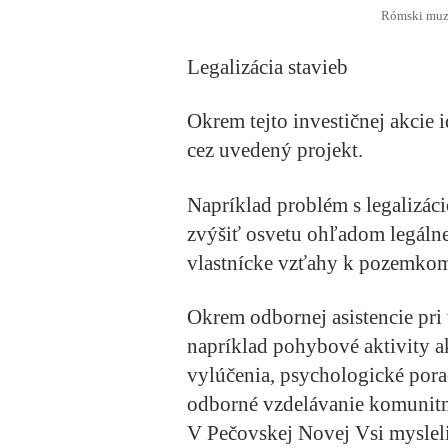
Rómski muzi
Legalizácia stavieb
Okrem tejto investičnej akcie 
cez uvedený projekt.
Napríklad problém s legalizáci
zvýšiť osvetu ohľadom legáln
vlastnícke vzťahy k pozemkom,
Okrem odbornej asistencie pri
napríklad pohybové aktivity a
vylúčenia, psychologické pora
odborné vzdelávanie komunitn
V Pečovskej Novej Vsi mysleli