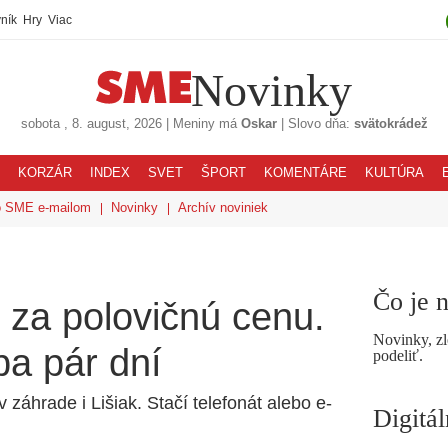
ník
Hry
Viac
Novinky
sobota
, 8. august, 2026
|
Meniny má
Oskar
|
Slovo dňa:
svätokrádež
KORZÁR
INDEX
SVET
ŠPORT
KOMENTÁRE
KULTÚRA
o SME e-mailom
Novinky
Archív noviniek
Čo je 
 za polovičnú cenu.
Novinky, zl
ba pár dní
podeliť.
 záhrade i Lišiak. Stačí telefonát alebo e-
Digitá