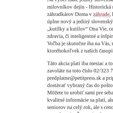
milovníkov dejín -
Historická
záhradkárov
Doma v
záhrade
,
úplne nový a jediný slovenský
„kutilky a kutilov“
Ona Vie
, c
zdravia
, či inteligentné a inšp
Voľba je skutočne iba na Vás, 
ktoréhokoľvek z našich časopi
Táto akcia platí iba mesiac a 
zavoláte na toto
číslo 02/323 
predplatne@petitpress.sk
a pri
dostávať vybraný čas do pošto
Môžete to urobiť sami pre seba
kvalitné informácie sa platí, al
seniorov na celý rok, ale s cen