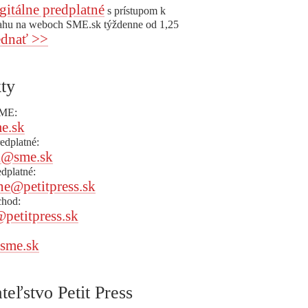
gitálne predplatné
s prístupom k
ahu na weboch SME.sk týždenne od 1,25
dnať >>
ty
SME:
e.sk
redplatné:
k@sme.sk
edplatné:
ne@petitpress.sk
chod:
@petitpress.sk
sme.sk
teľstvo Petit Press