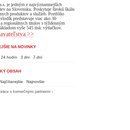
, a.s. je jedným z najvýznamnejších
iev na Slovensku. Poskytuje širokú škálu
nych produktov a služieb. Portfólio
eriodík predstavuje viac ako 30
 a regionálnych titulov s týždenným
kladom vyše 545 tisíc výtlačkov.
avateľstva >>
JŠIE NA NOVINKY
24 hodín
3 dni
7 dní
KÝ OBSAH
Najčítanejšie
Najnovšie
práce s komerčnými partnermi ›