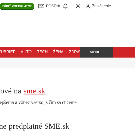
Prihlásenie
POST.sk
KÚPIŤ
PREDPLATNÉ
MENU
EUBRIEF
AUTO
TECH
ŽENA
ZDRAVIE
BLOG
HĽADAJ
nové na
sme.sk
epšenia a vôbec všetko, s čím sa chceme
lne predplatné SME.sk