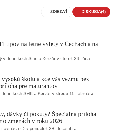
ZDIEĽAŤ
DISKUSIA
(4)
1 tipov na letné výlety v Čechách a na
ý v denníkoch Sme a Korzár v utorok 23. júna
 vysokú školu a kde vás vezmú bez
 príloha pre maturantov
v denníkoch SME a Korzár v stredu 11. februára
, dávky či pokuty? Špeciálna príloha
 o zmenách v roku 2026
v novinách už v pondelok 29. decembra