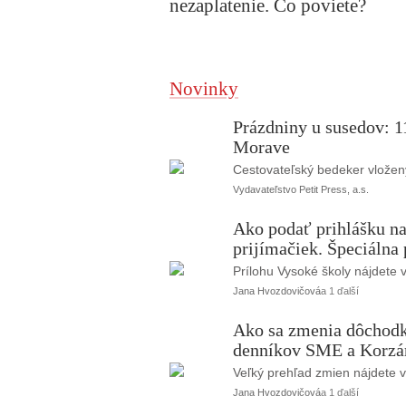
nezaplatenie. Čo poviete?
Novinky
Prázdniny u susedov: 11
Morave
Cestovateľský bedeker vložen
Vydavateľstvo Petit Press, a.s.
Ako podať prihlášku na
prijímačiek. Špeciálna
Prílohu Vysoké školy nájdete 
Jana Hvozdovičová
a 1 ďalší
Ako sa zmenia dôchodky
denníkov SME a Korzár
Veľký prehľad zmien nájdete 
Jana Hvozdovičová
a 1 ďalší