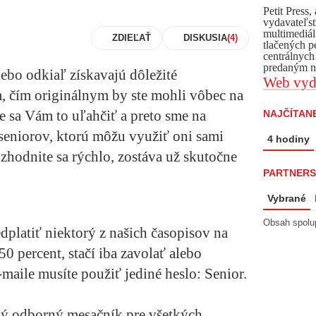
Petit Press
vydavateľst
multimediál
ZDIEĽAŤ
DISKUSIA
tlačených p
centrálnych
predaným ná
alebo odkiaľ získavajú dôležité
Web vyd
, čím originálnym by ste mohli vôbec na
e sa Vám to uľahčiť a preto sme na
NAJČÍTANE
 seniorov, ktorú môžu využiť oni sami
4 hodiny
ozhodnite sa rýchlo, zostáva už skutočne
PARTNERS
Vybrané
Obsah spolu
dplatiť niektorý z našich časopisov na
0 percent, stačí iba zavolať alebo
-maile musíte použiť jediné heslo: Senior.
ký odborný mesačník pre všetkých