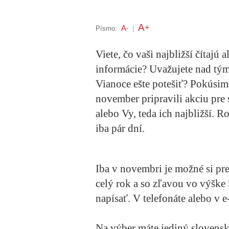
A
+
A
Písmo:
-
|
Viete, čo vaši najbližší čítajú 
informácie? Uvažujete nad tým
Vianoce ešte potešiť? Pokúsim
november pripravili akciu pre
alebo Vy, teda ich najbližší. R
iba pár dní.
Iba v novembri je možné si pre
celý rok a so zľavou vo výške 5
napísať. V telefonáte alebo v e
Na výber máte jediný slovens