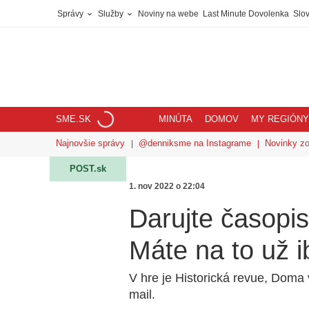
Správy
Služby
Noviny na webe
Last Minute Dovolenka
Slov
SME.SK
MINÚTA
DOMOV
MY REGIÓNY
Najnovšie správy
@denniksme na Instagrame
Novinky z
POST.sk
1. nov 2022 o 22:04
Darujte časopis
Máte na to už i
V hre je Historická revue, Doma v
mail.