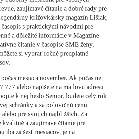
 revue
, zaujímavé čítanie a dobré rady pre
 legendárny krížovkársky magazín
Lišiak
,
 časopis s praktickými návodmi pre
enné a dôležité informácie v
Magazíne
iratívne čítanie v časopise
SME ženy
.
môžete si vybrať ročné predplatné
sov.
to počas mesiaca november.
Ak počas nej
77 777
alebo napíšete na mailovú adresu
pojíte k nej
heslo Senior
, budete celý rok
vej schránky a za polovičnú cenu.
 alebo pre svojich najbližších. Za
e kvalitné a zaujímavé čítanie pre
ou iba za šesť mesiacov, je na