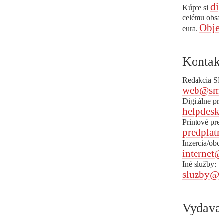
di
Kúpte si
celému obs
Obje
eura.
Kontak
Redakcia 
web@sm
Digitálne p
helpdes
Printové pr
predplat
Inzercia/ob
internet
Iné služby:
sluzby@
Vydava