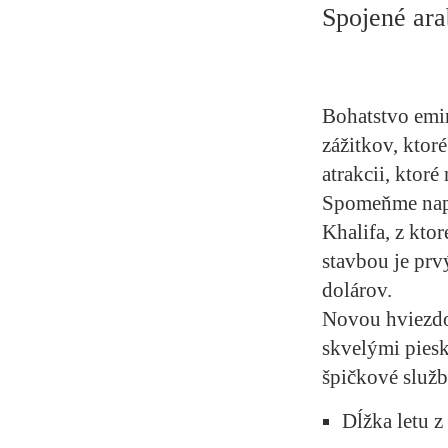
Spojené ara
Bohatstvo emir
zážitkov, ktoré
atrakcii, ktor
Spomeňme napr
Khalifa, z kto
stavbou je prv
dolárov.
Novou hviezdou
skvelými pies
špičkové služb
Dĺžka letu z