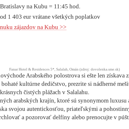
 Bratislavy na Kubu = 11:45 hod.
 od 1 403 eur vrátane všetkých poplatkov
ponuku zájazdov na Kubu >>
Fanar Hotel & Residences 5*, Salalah, Omán (zdroj: dovolenka.sme.sk)
hovýchode Arabského polostrova si ešte len získava z
 bohaté kultúrne dedičstvo, prezrite si nádherné meš
krásnych čistých plážach v Salalahu.
iných arabských krajín, ktoré sú synonymom luxusu a
ska svojou autentickosťou, priateľskými a pohostin
rchlovať a pozorovať delfíny alebo prenocujte v púš