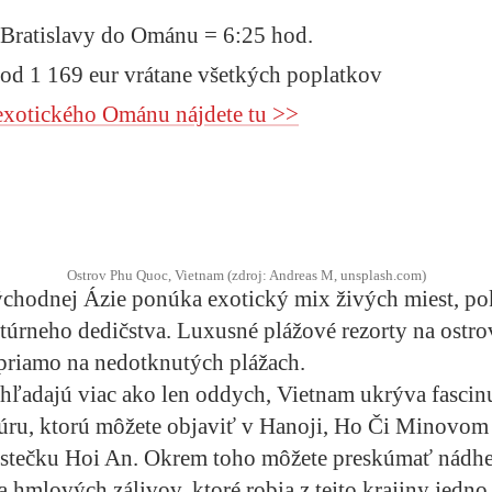
z Bratislavy do Ománu = 6:25 hod.
 od 1 169 eur vrátane všetkých poplatkov
exotického Ománu nájdete tu >>
Ostrov Phu Quoc, Vietnam (zdroj: Andreas M, unsplash.com)
ýchodnej Ázie ponúka exotický mix živých miest, po
túrneho dedičstva. Luxusné plážové rezorty na ostr
priamo na nedotknutých plážach.
í hľadajú viac ako len oddych, Vietnam ukrýva fascin
túru, ktorú môžete objaviť v Hanoji, Ho Či Minovom
stečku Hoi An. Okrem toho môžete preskúmať nádhe
a hmlových zálivov, ktoré robia z tejto krajiny jedno 