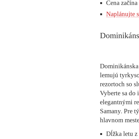
Cena začína
Naplánujte 
Dominikáns
Dominikánska 
lemujú tyrkyso
rezortoch so s
Vyberte sa do 
elegantnými re
Samany. Pre týc
hlavnom mest
Dĺžka letu 