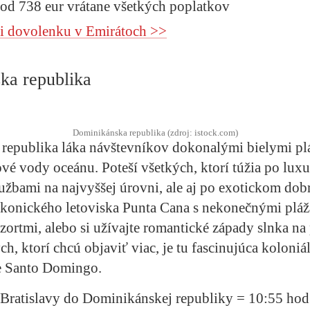
 od 738 eur vrátane všetkých poplatkov
si dovolenku v Emirátoch >>
ka republika
Dominikánska republika (zdroj: istock.com)
republika láka návštevníkov dokonalými bielymi plá
vé vody oceánu. Poteší všetkých, ktorí túžia po lux
lužbami na najvyššej úrovni, ale aj po exotickom dob
ikonického letoviska Punta Cana s nekonečnými pláž
zortmi, alebo si užívajte romantické západy slnka na
h, ktorí chcú objaviť viac, je tu fascinujúca koloniál
e Santo Domingo.
z Bratislavy do Dominikánskej republiky = 10:55 hod