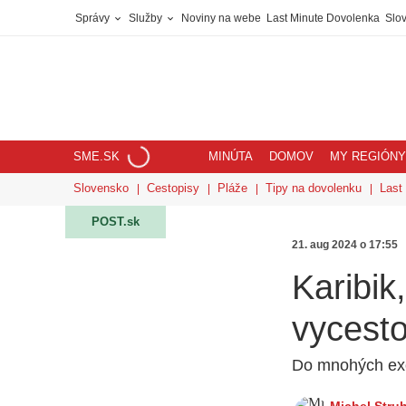
Správy
Služby
Noviny na webe
Last Minute Dovolenka
Slov
SME.SK
MINÚTA
DOMOV
MY REGIÓNY
Slovensko
Cestopisy
Pláže
Tipy na dovolenku
Last
POST.sk
21. aug 2024 o 17:55
Karibik
vycesto
Do mnohých exot