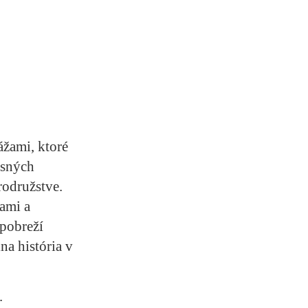
žami, ktoré
usných
rodružstve.
ami a
 pobreží
na história v
.