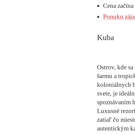
Cena začína
Ponuku zája
Kuba
Ostrov, kde sa
šarmu a tropic
koloniálnych b
svete, je ideá
spoznávaním hi
Luxusné rezort
zatiaľ čo mies
autentickým k