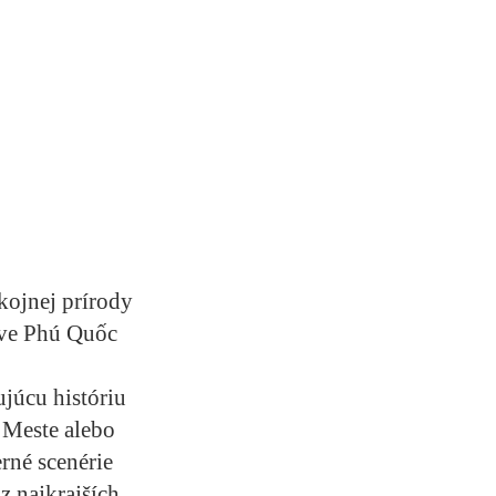
kojnej prírody
ove Phú Quốc
ujúcu históriu
 Meste alebo
rné scenérie
z najkrajších