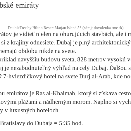
bské emiráty
DoubleTree by Hilton Resort Marjan Island 5* (zdroj: dovolenka.sme.sk)
átov je vidieť nielen na ohurujúcich stavbách, ale i
 si z krajiny odnesiete. Dubaj je plný architektonick
é nemajú obdobu nikde na svete.
íklad navyššiu budovu sveta, 828 metrov vysokú v
rej je nezabudnuteľný výhľad na celý Dubaj. Ďalšou 
ý 7-hviezdičkový hotel na svete Burj al-Arab, kde noc 
 emirátov je Ras al-Khaimah, ktorý si získava cest
kovými plážami a nádherným morom. Naplno si vych
y v luxusných hoteloch.
 Bratislavy do Dubaja = 5:35 hod.