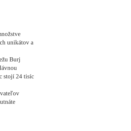
 množstve
ých unikátov a
ežu Burj
slávnou
stojí 24 tisíc
ovateľov
utnáte