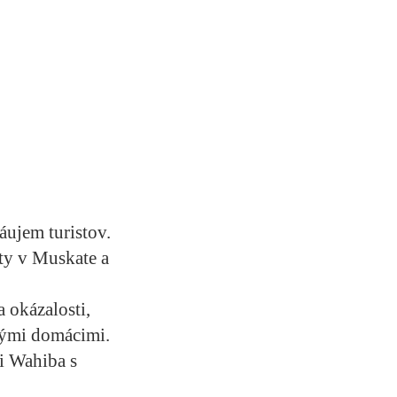
áujem turistov.
ity v Muskate a
 okázalosti,
nými domácimi.
ti Wahiba s