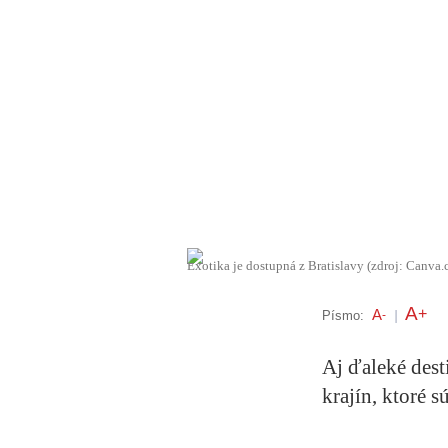
Exotika je dostupná z Bratislavy (zdroj: Canva
A
+
A
Písmo:
-
|
Aj ďaleké dest
krajín, ktoré s