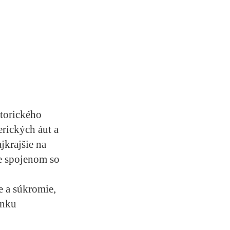
storického
rických áut a
jkrajšie na
xe spojenom so
e a súkromie,
enku