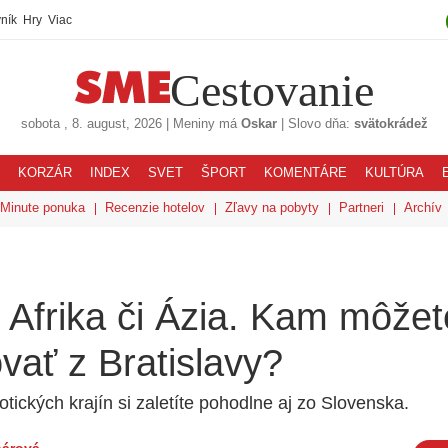
ník
Hry
Viac
Cestovanie
sobota
, 8. august, 2026
|
Meniny má
Oskar
|
Slovo dňa:
svätokrádež
KORZÁR
INDEX
SVET
ŠPORT
KOMENTÁRE
KULTÚRA
 Minute ponuka
Recenzie hotelov
Zľavy na pobyty
Partneri
Archív
, Afrika či Ázia. Kam môžet
vať z Bratislavy?
ických krajín si zaletíte pohodlne aj zo Slovenska.