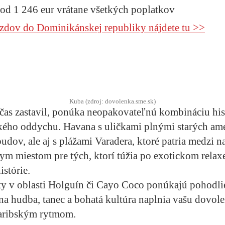
 od 1 246 eur vrátane všetkých poplatkov
zdov do Dominikánskej republiky nájdete tu >>
Kuba (zdroj: dovolenka.sme.sk)
 čas zastavil, ponúka neopakovateľnú kombináciu hi
kého oddychu. Havana s uličkami plnými starých ame
udov, ale aj s plážami Varadera, ktoré patria medzi na
lnym miestom pre tých, ktorí túžia po exotickom rela
stórie.
y v oblasti Holguín či Cayo Coco ponúkajú pohodli
tna hudba, tanec a bohatá kultúra naplnia vašu dovol
aribským rytmom.