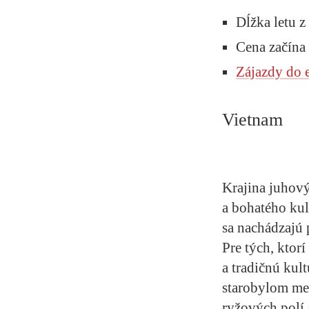
Dĺžka letu 
Cena začína
Zájazdy do 
Vietnam
Krajina juhov
a bohatého kul
sa nachádzajú 
Pre tých, ktor
a tradičnú kul
starobylom me
ryžových polí 