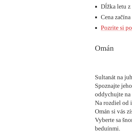
Dĺžka letu z
Cena začína
Pozrite si 
Omán
Sultanát na ju
Spoznajte jeho
oddychujte na 
Na rozdiel od 
Omán si vás zí
Vyberte sa šno
beduínmi.