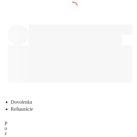
Dovolenka
Reštaurácie
P
o
z