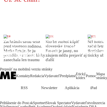
ŽENA
INDEX
INDEX
Zachránila samu seba
Kto by mohol kúpiť
Šéf hotela
pred vlastnou rodinou.
slovenské Tesco?
začal šetriť
Matka ľutuje, že ju
Favorit je jasný, no
Bratislave p
porodila, namiesto lásky
záujem môžu prejaviť aj
tisícky ub
zanechala len traumu
ďalší
Prepnúť na mobilnú verziu stránky
Etický
Mapa
Kontakty
Redakcia
Vydavateľ
Predplatné
Pomoc
kódex
stránk
RSS
Newsletter
Aplikácia
iPad
Prihlásenie do Post.sk
Sportnet
Slovak Spectator
Vydavateľstvo
Inzercia
Návštevnosť webu
Petit Academy
Osobné údaje
Nariadenie DSA