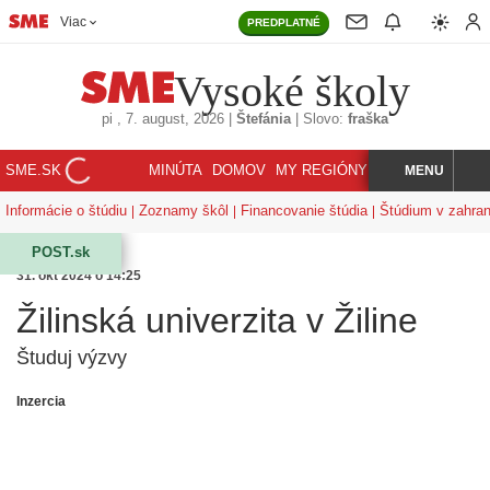
Viac
PREDPLATNÉ
Vysoké školy
pi
, 7. august, 2026
|
Štefánia
|
Slovo:
fraška
SME.SK
MINÚTA
DOMOV
MY REGIÓNY
KORZÁR
MENU
INDEX
HĽADAJ
Informácie o štúdiu
Zoznamy škôl
Financovanie štúdia
Štúdium v zahran
POST.sk
31. okt 2024 o 14:25
Žilinská univerzita v Žiline
Študuj výzvy
Inzercia