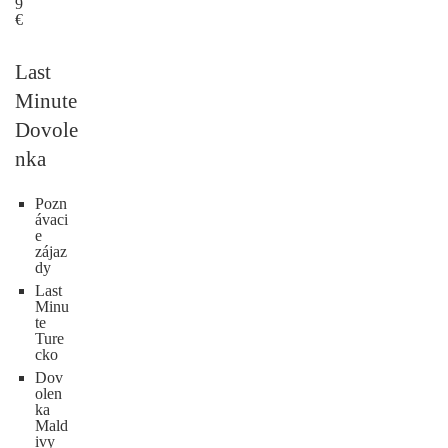
9
€
Last
Minute
Dovole
nka
Pozn
ávaci
e
zájaz
dy
Last
Minu
te
Ture
cko
Dov
olen
ka
Mald
ivy