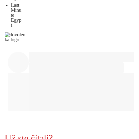
Last
Minu
te
Egyp
t
Už ste čítali?