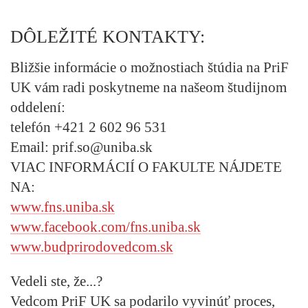
DÔLEŽITÉ KONTAKTY:
Bližšie informácie o možnostiach štúdia na PriF
UK vám radi poskytneme na našeom študijnom
oddelení:
telefón +421 2 602 96 531
Email: prif.so@uniba.sk
VIAC INFORMÁCIÍ O FAKULTE NÁJDETE
NA:
www.fns.uniba.sk
www.facebook.com/fns.uniba.sk
www.budprirodovedcom.sk
Vedeli ste, že...?
Vedcom PriF UK sa podarilo vyvinúť proces,