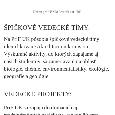
Dekan prof. RNDr.Peter Fedor, PhD.
ŠPIČKOVÉ VEDECKÉ TÍMY:
Na PriF UK pôsobia špičkové vedecké tímy
identifikované Akreditačnou komisiou.
Výskumné aktivity, do ktorých zapájame aj
našich študentov, sa zameriavajú na oblasť
biológie, chémie, environmentalistiky, ekológie,
geografie a geológie.
VEDECKÉ PROJEKTY:
PriF UK sa zapája do domácich aj
medzinárodných projektov, kde využívame