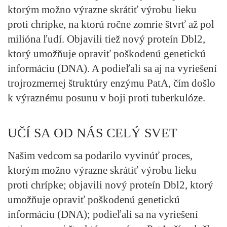
ktorým možno výrazne skrátiť výrobu lieku
proti chrípke, na ktorú ročne zomrie štvrť až pol
milióna ľudí. Objavili tiež nový proteín Dbl2,
ktorý umožňuje opraviť poškodenú genetickú
informáciu (DNA). A podieľali sa aj na vyriešení
trojrozmernej štruktúry enzýmu PatA, čím došlo
k výraznému posunu v boji proti tuberkulóze.
UČÍ SA OD NÁS CELÝ SVET
Našim vedcom sa podarilo vyvinúť proces,
ktorým možno výrazne skrátiť výrobu lieku
proti chrípke; objavili nový proteín Dbl2, ktorý
umožňuje opraviť poškodenú genetickú
informáciu (DNA); podieľali sa na vyriešení