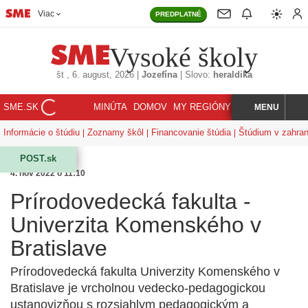
Viac
PREDPLATNÉ
Vysoké školy
št
, 6. august, 2026
|
Jozefína
|
Slovo:
heraldika
SME.SK
MINÚTA
DOMOV
MY REGIÓNY
KORZÁR
MENU
INDEX
HĽADAJ
Informácie o štúdiu
Zoznamy škôl
Financovanie štúdia
Štúdium v zahran
POST.sk
4. nov 2022 o 11:10
Prírodovedecká fakulta -
Univerzita Komenského v
Bratislave
Prírodovedecká fakulta Univerzity Komenského v
Bratislave je vrcholnou vedecko-pedagogickou
ustanovizňou s rozsiahlym pedagogickým a