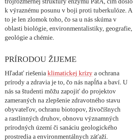
trojrozmernej štruktúry enzýmu PatA, čím došlo
k výraznému posunu v boji proti tuberkulóze. A
to je len zlomok toho, čo sa u nás skúma v
oblasti biológie, environmentalistiky, geografie,
geológie a chémie.
PRÍRODOU ŽIJEME
Hľadať riešenia
klimatickej krízy
a ochrana
prírody a zdravia je to, čo nás napĺňa a baví. U
nás sa študenti môžu zapojiť do projektov
zameraných na zlepšenie zdravotného stavu
obyvateľov, ochranu biotopov, živočíšnych
a rastlinných druhov, obnovu významných
prírodných území či sanáciu geologického
prostredia a environmentálnych záťaží.