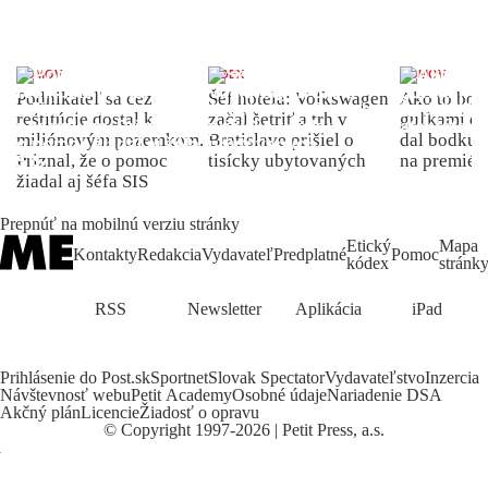
DOMOV
INDEX
DOMOV
Podnikateľ sa cez
Šéf hotela: Volkswagen
Ako to bolo
reštitúcie dostal k
začal šetriť a trh v
guľkami do
miliónovým pozemkom.
Bratislave prišiel o
dal bodku 
Priznal, že o pomoc
tisícky ubytovaných
na premiér
žiadal aj šéfa SIS
Prepnúť na mobilnú verziu stránky
Etický
Mapa
Kontakty
Redakcia
Vydavateľ
Predplatné
Pomoc
kódex
stránk
RSS
Newsletter
Aplikácia
iPad
Prihlásenie do Post.sk
Sportnet
Slovak Spectator
Vydavateľstvo
Inzercia
Návštevnosť webu
Petit Academy
Osobné údaje
Nariadenie DSA
Akčný plán
Licencie
Žiadosť o opravu
©
Copyright
1997-2026 | Petit Press, a.s.