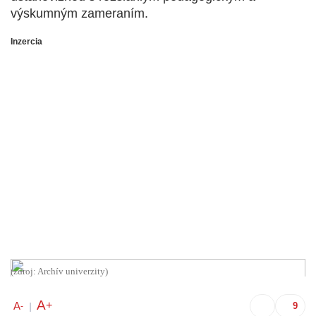
výskumným zameraním.
Inzercia
(zdroj: Archív univerzity)
A
+
A
-
|