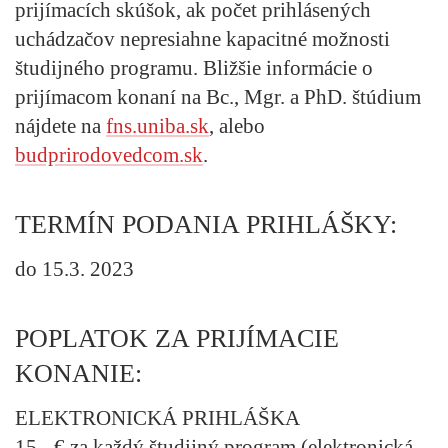
prijímacích skúšok, ak počet prihlásených
uchádzačov nepresiahne kapacitné možnosti
študijného programu. Bližšie informácie o
prijímacom konaní na Bc., Mgr. a PhD. štúdium
nájdete na
fns.uniba.sk
, alebo
budprirodovedcom.sk
.
TERMÍN PODANIA PRIHLÁŠKY:
do 15.3. 2023
POPLATOK ZA PRIJÍMACIE
KONANIE:
ELEKTRONICKÁ PRIHLÁŠKA
15,- € za každý študijný program (elektronická