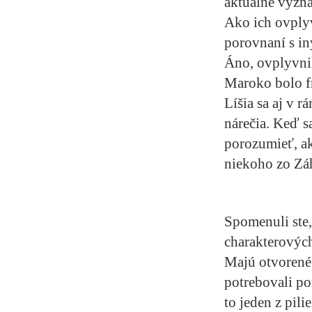
aktuálne vyzná
Ako ich ovplyv
porovnaní s in
Áno, ovplyvnila
Maroko bolo fr
Líšia sa aj v 
nárečia. Keď s
porozumieť, ak
niekoho zo Zá
Spomenuli ste,
charakterových
Majú otvorené 
potrebovali po
to jeden z pili