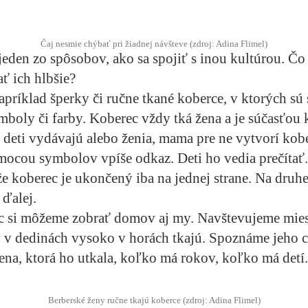
Čaj nesmie chýbať pri žiadnej návšteve (zdroj: Adina Flimel)
e jeden zo spôsobov, ako sa spojiť s inou kultúrou. Č
ť ich hlbšie?
príklad šperky či ručne tkané koberce, v ktorých sú 
mboly či farby. Koberec vždy tká žena a je súčasťou 
 deti vydávajú alebo ženia, mama pre ne vytvorí kob
ocou symbolov vpíše odkaz. Deti ho vedia prečítať.
že koberec je ukončený iba na jednej strane. Na druhe
ďalej.
c si môžeme zobrať domov aj my. Navštevujeme miest
 v dedinách vysoko v horách tkajú. Spoznáme jeho c
žena, ktorá ho utkala, koľko má rokov, koľko má detí.
Berberské ženy ručne tkajú koberce (zdroj: Adina Flimel)