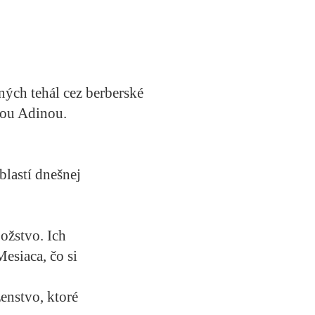
ných tehál cez berberské
ňou Adinou.
blastí dnešnej
ožstvo. Ich
esiaca, čo si
ženstvo, ktoré