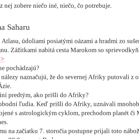
z nej zobere niečo iné, niečo, čo potrebuje.
na Saharu
Atlasu, údoliami posiatými oázami a hradmi zo suše
eánu. Zážitkami nabitá cesta Marokom so sprievodky
>>
e pochádzajú?
nálezy naznačujú, že do severnej Afriky putovali z o
Ázie.
iní predtým, ako prišli do Afriky?
lobodní ľudia. Keď prišli do Afriky, uznávali mnohob
ojené s astrologickým cyklom, prechodom planét či M
es.
mu na začiatku 7. storočia postupne prijali toto nábo