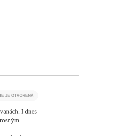
NIE JE OTVORENÁ
vanách. I dnes
úprosným