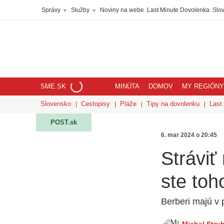
Správy
Služby
Noviny na webe
Last Minute Dovolenka
Slov
SME.SK
MINÚTA
DOMOV
MY REGIÓNY
Slovensko
Cestopisy
Pláže
Tipy na dovolenku
Last
POST.sk
6. mar 2024 o 20:45
Stráviť
ste toh
Berberi majú v 