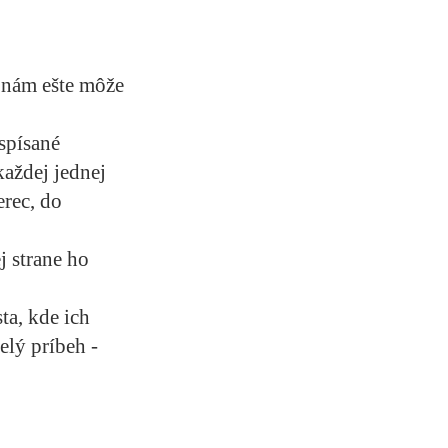
o nám ešte môže
spísané
každej jednej
erec, do
j strane ho
a, kde ich
elý príbeh -