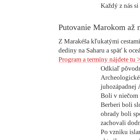
Každý z nás si 
Putovanie Marokom až 
Z Marakéša kľukatými cestami 
dediny na Saharu a späť k oc
Program a termíny nájdete tu 
Odkiaľ pôvodn
Archeologické 
juhozápadnej 
Boli v niečom 
Berberi boli s
obrady boli sp
zachovali dodn
Po vzniku isla