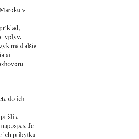
v Maroku v
príklad,
j vplyv.
azyk má ďalšie
a si
rozhovoru
eta do ich
rišli a
 napospas. Je
e ich príbytku