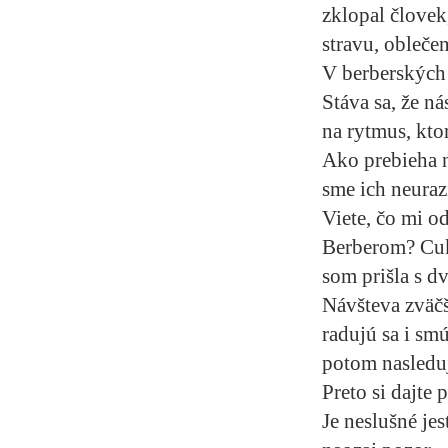
zklopal človek,
stravu, obleče
V berberských
Stáva sa, že n
na rytmus, kto
Ako prebieha n
sme ich neuraz
Viete, čo mi o
Berberom? Cuk
som prišla s d
Návšteva zväčš
radujú sa i sm
potom nasleduj
Preto si dajte 
Je neslušné jes