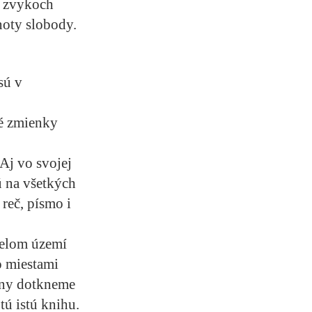
, zvykoch
noty slobody.
sú v
vé zmienky
Aj vo svojej
ú na všetkých
 reč, písmo i
 celom území
o miestami
jiny dotkneme
tú istú knihu.