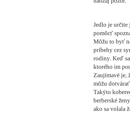
naozaj pozor.
Jedlo je určit
pomôcť spozna
Môžu to byť na
príbehy cez sy
rodiny. Keď sa
ktorého im pom
Zaujímavé je, 
môžu dotvárať 
Takýto kobere
berberské ženy
ako sa volala 