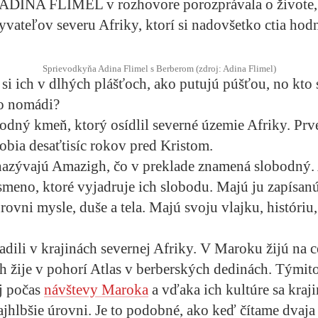
ADINA FLIMEL v rozhovore porozprávala o živote
ateľov severu Afriky, ktorí si nadovšetko ctia hod
Sprievodkyňa Adina Flimel s Berberom (zdroj: Adina Flimel)
si ich v dlhých plášťoch, ako putujú púšťou, no kto 
to nomádi?
odný kmeň, ktorý osídlil severné územie Afriky. Pr
obia desaťtisíc rokov pred Kristom.
nazývajú Amazigh, čo v preklade znamená slobodný. 
smeno, ktoré vyjadruje ich slobodu. Majú ju zapísan
ovni mysle, duše a tela. Majú svoju vlajku, históriu,
adili v krajinách severnej Afriky. V Maroku žijú na
ich žije v pohorí Atlas v berberských dedinách. Týmit
j počas
návštevy Maroka
a vďaka ich kultúre sa kra
ajhlbšie úrovni. Je to podobné, ako keď čítame dvaja 