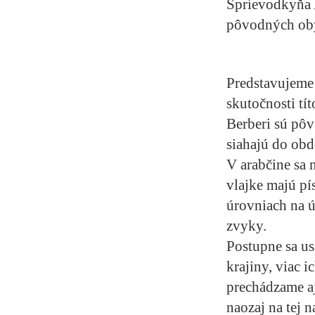
Sprievodkyňa 
pôvodných obyv
Predstavujeme 
skutočnosti tí
Berberi sú pôv
siahajú do obd
V arabčine sa 
vlajke majú pí
úrovniach na úr
zvyky.
Postupne sa us
krajiny, viac 
prechádzame a
naozaj na tej n