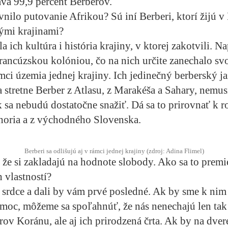
va 99,9 percent Berberov.
nilo putovanie Afrikou? Sú iní Berberi, ktorí žijú 
ými krajinami?
 ich kultúra i história krajiny, v ktorej zakotvili. Na
ancúzskou kolóniou, čo na nich určite zanechalo svo
rámci územia jednej krajiny. Ich jedinečný berberský j
a stretne Berber z Atlasu, z Marakéša a Sahary, nemusi
 sa nebudú dostatočne snažiť. Dá sa to prirovnať k 
horia a z východného Slovenska.
Berberi sa odlišujú aj v rámci jednej krajiny (zdroj: Adina Flimel)
 že si zakladajú na hodnote slobody. Ako sa to premi
 vlastností?
srdce a dali by vám prvé posledné. Ak by sme k nim p
moc, môžeme sa spoľahnúť, že nás nenechajú len tak
erov Koránu, ale aj ich prirodzená črta. Ak by na dver