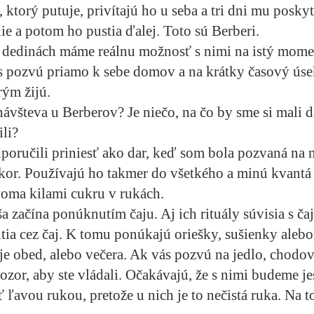
 ktorý putuje, privítajú ho u seba a tri dni mu posky
nie a potom ho pustia ďalej. Toto sú Berberi.
 dedinách máme reálnu možnosť s nimi na istý mome
ás pozvú priamo k sebe domov a na krátky časový ús
rým žijú.
ávšteva u Berberov? Je niečo, na čo by sme si mali d
ili?
dporučili priniesť ako dar, keď som bola pozvaná na 
or. Používajú ho takmer do všetkého a minú kvantá 
voma kilami cukru v rukách.
a začína ponúknutím čaju. Aj ich rituály súvisia s ča
útia cez čaj. K tomu ponúkajú oriešky, sušienky alebo
e obed, alebo večera. Ak vás pozvú na jedlo, chodov 
pozor, aby ste vládali. Očakávajú, že s nimi budeme j
ť ľavou rukou, pretože u nich je to nečistá ruka. Na to