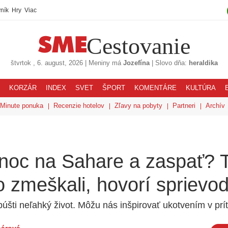
ník
Hry
Viac
Cestovanie
štvrtok
, 6. august, 2026
|
Meniny má
Jozefína
|
Slovo dňa:
heraldika
KORZÁR
INDEX
SVET
ŠPORT
KOMENTÁRE
KULTÚRA
 Minute ponuka
Recenzie hotelov
Zľavy na pobyty
Partneri
Archív
 noc na Sahare a zaspať? 
o zmeškali, hovorí sprievo
púšti neľahký život. Môžu nás inšpirovať ukotvením v prí