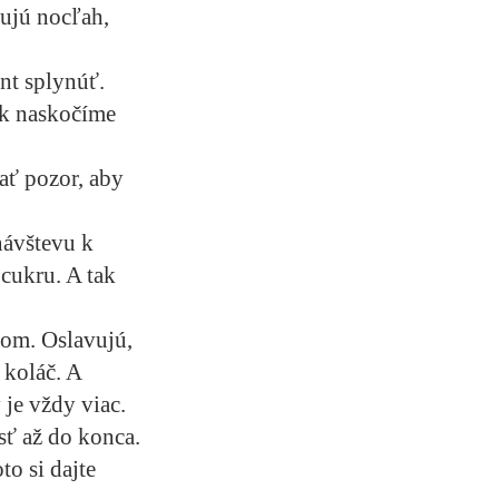
tujú nocľah,
nt splynúť.
ek naskočíme
ať pozor, aby
návštevu k
cukru. A tak
jom. Oslavujú,
 koláč. A
je vždy viac.
esť až do konca.
to si dajte