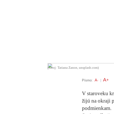
(zdroj: Tatiana Zanon, unsplash.com)
A
+
A
Písmo:
-
|
V staroveku kr
žijú na okraji
podmienkam.