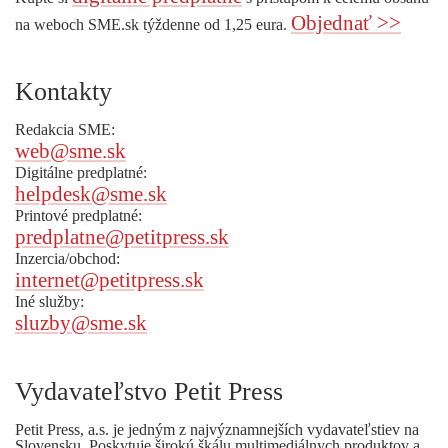
Objednať >>
na weboch SME.sk týždenne od 1,25 eura.
Kontakty
Redakcia SME:
web@sme.sk
Digitálne predplatné:
helpdesk@sme.sk
Printové predplatné:
predplatne@petitpress.sk
Inzercia/obchod:
internet@petitpress.sk
Iné služby:
sluzby@sme.sk
Vydavateľstvo Petit Press
Petit Press, a.s. je jedným z najvýznamnejších vydavateľstiev na
Slovensku. Poskytuje širokú škálu multimediálnych produktov a