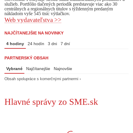
služieb. Portfólio tlačených periodík predstavuje viac ako 30
centrálnych a regionálnych titulov s týždenným predaným
nákladom vyše 545 tisíc výtlačkov.
Web vydavateľstva >>
NAJČÍTANEJŠIE NA NOVINKY
4 hodiny
24 hodín
3 dni
7 dní
PARTNERSKÝ OBSAH
Vybrané
Najčítanejšie
Najnovšie
Obsah spolupráce s komerčnými partnermi ›
Hlavné správy zo SME.sk