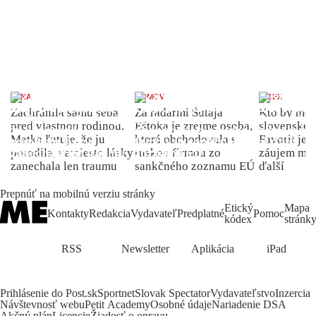
ŽENA
DOMOV
INDEX
Zachránila samu seba
Za radarmi Šutaja
Kto by moh
pred vlastnou rodinou.
Eštoka je zrejme osoba,
slovenské 
Matka ľutuje, že ju
ktorá obchodovala s
Favorit je 
porodila, namiesto lásky
ruskou firmou zo
záujem môž
zanechala len traumu
sankčného zoznamu EÚ
ďalší
Prepnúť na mobilnú verziu stránky
Etický
Mapa
Kontakty
Redakcia
Vydavateľ
Predplatné
Pomoc
kódex
stránk
RSS
Newsletter
Aplikácia
iPad
Prihlásenie do Post.sk
Sportnet
Slovak Spectator
Vydavateľstvo
Inzercia
Návštevnosť webu
Petit Academy
Osobné údaje
Nariadenie DSA
Akčný plán
Licencie
Žiadosť o opravu