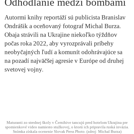
Odhodlanie medzi bombami
Autormi knihy reportáží sú publicista Branislav
Ondrášik a oceňovaný fotograf Michal Burza.
Obaja strávili na Ukrajine niekoľko týždňov
počas roka 2022, aby vyrozprávali príbehy
neobyčajných ľudí a komunít odohrávajúce sa
na pozadí najväčšej agresie v Európe od druhej
svetovej vojny.
Maturanti zo strednej školy v Černihive tancujú pred hotelom Ukrajina pre
spomienkové video namiesto stužkovej, o ktorú ich pripravila ruská invázia.
Snímka získala ocenenie Slovak Press Photo. (zdroj: Michal Burza)