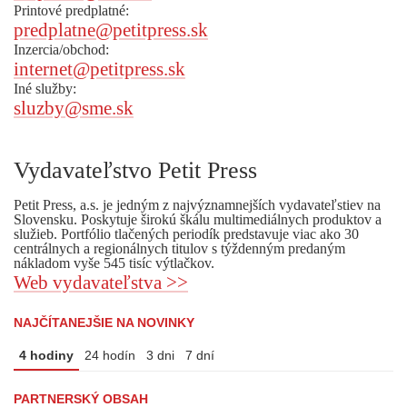
Printové predplatné:
predplatne@petitpress.sk
Inzercia/obchod:
internet@petitpress.sk
Iné služby:
sluzby@sme.sk
Vydavateľstvo Petit Press
Petit Press, a.s. je jedným z najvýznamnejších vydavateľstiev na
Slovensku. Poskytuje širokú škálu multimediálnych produktov a
služieb. Portfólio tlačených periodík predstavuje viac ako 30
centrálnych a regionálnych titulov s týždenným predaným
nákladom vyše 545 tisíc výtlačkov.
Web vydavateľstva >>
NAJČÍTANEJŠIE NA NOVINKY
4 hodiny
24 hodín
3 dni
7 dní
PARTNERSKÝ OBSAH