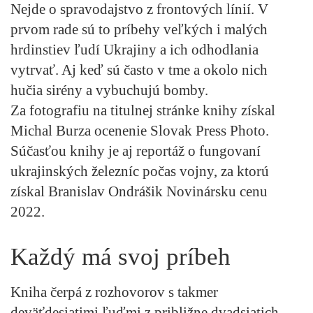
Nejde o spravodajstvo z frontových línií. V
prvom rade sú to príbehy veľkých i malých
hrdinstiev ľudí Ukrajiny a ich odhodlania
vytrvať. Aj keď sú často v tme a okolo nich
hučia sirény a vybuchujú bomby.
Za fotografiu na titulnej stránke knihy získal
Michal Burza ocenenie Slovak Press Photo.
Súčasťou knihy je aj reportáž o fungovaní
ukrajinských železníc počas vojny, za ktorú
získal Branislav Ondrášik Novinársku cenu
2022.
Každý má svoj príbeh
Kniha čerpá z rozhovorov s takmer
deväťdesiatimi ľuďmi z približne dvadsiatich