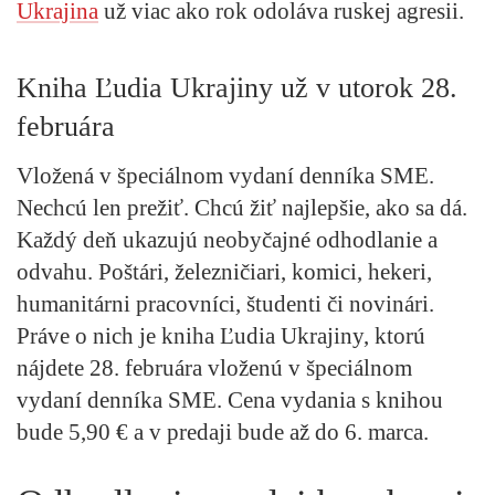
Ukrajina
už viac ako rok odoláva ruskej agresii.
Kniha Ľudia Ukrajiny už v utorok 28.
februára
Vložená v špeciálnom vydaní denníka SME.
Nechcú len prežiť. Chcú žiť najlepšie, ako sa dá.
Každý deň ukazujú neobyčajné odhodlanie a
odvahu. Poštári, železničiari, komici, hekeri,
humanitárni pracovníci, študenti či novinári.
Práve o nich je kniha
Ľudia Ukrajiny,
ktorú
nájdete
28. februára vloženú v špeciálnom
vydaní denníka SME.
Cena vydania s knihou
bude 5,90 € a v predaji bude až do 6. marca.