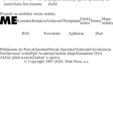
zanechala len traumu
ďalší
Prepnúť na mobilnú verziu stránky
Etický
Mapa
Kontakty
Redakcia
Vydavateľ
Predplatné
Pomoc
kódex
stránk
RSS
Newsletter
Aplikácia
iPad
Prihlásenie do Post.sk
Sportnet
Slovak Spectator
Vydavateľstvo
Inzercia
Návštevnosť webu
Petit Academy
Osobné údaje
Nariadenie DSA
Akčný plán
Licencie
Žiadosť o opravu
©
Copyright
1997-2026 | Petit Press, a.s.