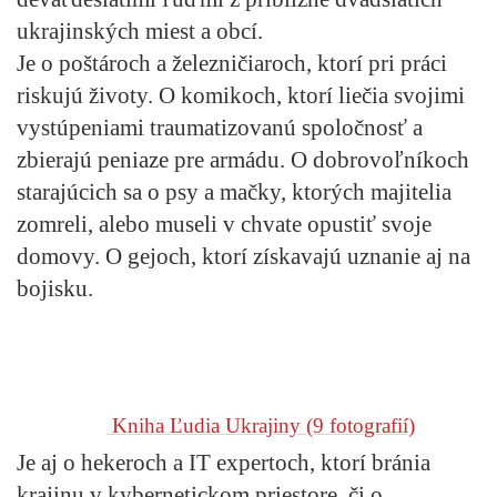
ukrajinských miest a obcí.
Je o poštároch a železničiaroch, ktorí pri práci
riskujú životy. O komikoch, ktorí liečia svojimi
vystúpeniami traumatizovanú spoločnosť a
zbierajú peniaze pre armádu. O dobrovoľníkoch
starajúcich sa o psy a mačky, ktorých majitelia
zomreli, alebo museli v chvate opustiť svoje
domovy. O gejoch, ktorí získavajú uznanie aj na
bojisku.
Kniha Ľudia Ukrajiny
(9 fotografií)
Je aj o hekeroch a IT expertoch, ktorí bránia
krajinu v kybernetickom priestore, či o