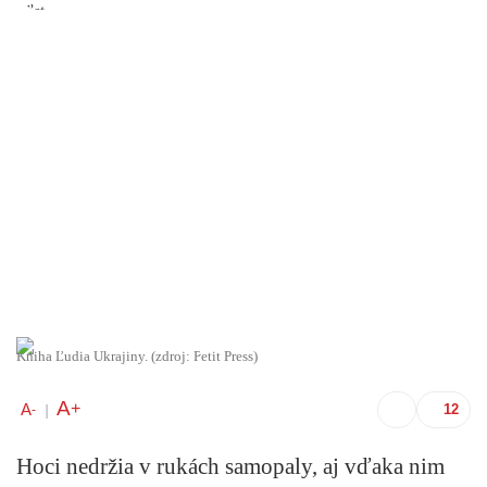
Kniha Ľudia Ukrajiny. (zdroj: Petit Press)
A
+
A
-
|
Hoci nedržia v rukách samopaly, aj vďaka nim