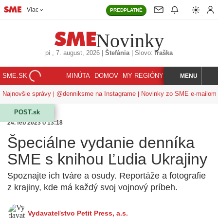
Viac
PREDPLATNÉ
Novinky
pi
, 7. august, 2026
|
Štefánia
|
Slovo:
fraška
SME.SK
MINÚTA
DOMOV
MY REGIÓNY
KORZÁR
MENU
INDEX
HĽADAJ
Najnovšie správy
@denniksme na Instagrame
Novinky zo SME e-mailom
POST.sk
24. feb 2023 o 13:18
Špeciálne vydanie denníka
SME s knihou Ľudia Ukrajiny
Spoznajte ich tváre a osudy. Reportáže a fotografie
z krajiny, kde má každý svoj vojnový príbeh.
Vydavateľstvo Petit Press, a.s.