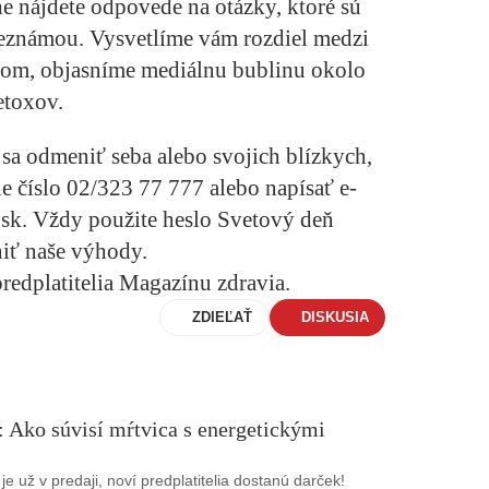
he nájdete odpovede na otázky, ktoré sú
eznámou. Vysvetlíme vám rozdiel medzi
om, objasníme mediálnu bublinu okolo
etoxov.
e sa odmeniť seba alebo svojich blízkych,
ne číslo 02/323 77 777
alebo napísať e-
.sk. Vždy použite
heslo Svetový deň
tniť naše výhody.
predplatitelia Magazínu zdravia.
ZDIEĽAŤ
DISKUSIA
 Ako súvisí mŕtvica s energetickými
 už v predaji, noví predplatitelia dostanú darček!