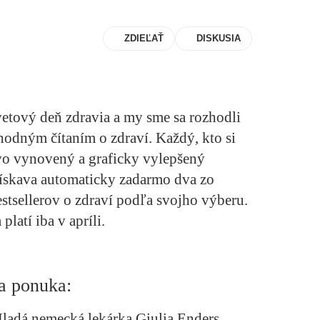
ZDIEĽAŤ
DISKUSIA
vetový deň zdravia a my sme sa rozhodli
hodným čítaním o zdraví. Každý, kto si
ovo vynovený a graficky vylepšený
získava automaticky zadarmo dva zo
stsellerov o zdraví podľa svojho výberu.
platí iba v apríli.
ša ponuka:
Mladá nemecká lekárka Giulia Enders