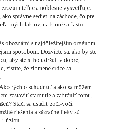
, zrozumiteľne a noblesne vysvetľuje,
 ako správne sedieť na záchode, čo pre
eľa iných faktov, na ktoré sa často
s oboznámi s najdôležitejším orgánom
jším spôsobom. Dozviete sa, ako by ste
cu, aby ste si ho udržali v dobrej
e, zistíte, že zlomené srdce sa
.
 Ako rýchlo schudnúť a ako sa môžem
em zastaviť starnutie a zabrániť tomu,
ášeň? Stačí sa usadiť zoči-voči
mžité riešenia a zázračné lieky sú
 ilúziou.