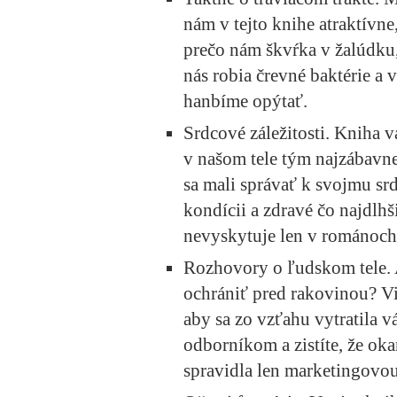
nám v tejto knihe atraktívne
prečo nám škvŕka v žalúdku,
nás robia črevné baktérie a v
hanbíme opýtať.
Srdcové záležitosti.
Kniha vá
v našom tele tým najzábavne
sa mali správať k svojmu srd
kondícii a zdravé čo najdlhši
nevyskytuje len v románoch
Rozhovory o ľudskom tele
.
ochrániť pred rakovinou? Vi
aby sa zo vzťahu vytratila v
odborníkom a zistíte, že oka
spravidla len marketingovou