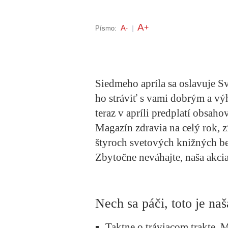
A
+
A
Písmo:
-
|
Siedmeho apríla sa oslavuje S
ho stráviť s vami dobrým a vý
teraz v apríli predplatí obsah
Magazín zdravia na celý rok, 
štyroch svetových knižných be
Zbytočne neváhajte, naša akcia 
Nech sa páči, toto je na
Taktne o tráviacom trakte
. 