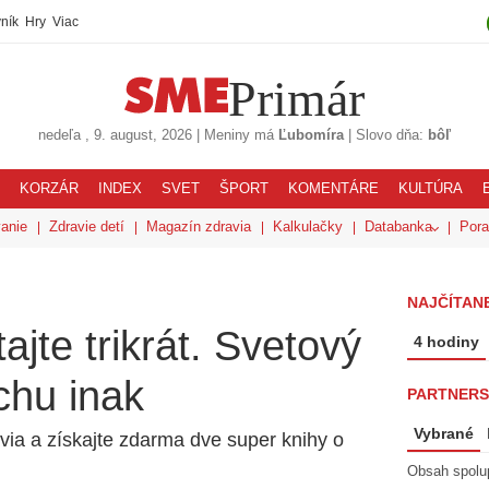
ník
Hry
Viac
Primár
nedeľa
, 9. august, 2026
|
Meniny má
Ľubomíra
|
Slovo dňa:
bôľ
KORZÁR
INDEX
SVET
ŠPORT
KOMENTÁRE
KULTÚRA
anie
Zdravie detí
Magazín zdravia
Kalkulačky
Databanka
Por
NAJČÍTANE
tajte trikrát. Svetový
4 hodiny
chu inak
PARTNERS
Vybrané
via a získajte zdarma dve super knihy o
Obsah spolu