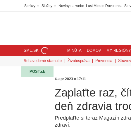
Správy
Služby
Noviny na webe
Last Minute Dovolenka
Slov
SME.SK
MINÚTA
DOMOV
MY REGIÓNY
Sebavedomé starnutie
Životospráva
Prevencia
Stravov
POST.sk
4. apr 2023 o 17:11
Zaplaťte raz, čí
deň zdravia tro
Predplaťte si teraz Magazín zdra
zdraví.