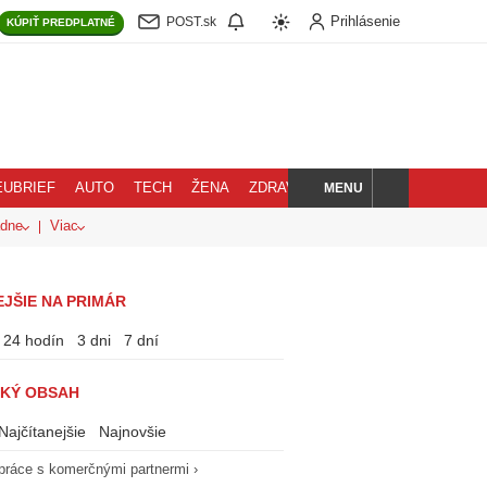
Prihlásenie
POST.sk
KÚPIŤ
PREDPLATNÉ
MENU
EUBRIEF
AUTO
TECH
ŽENA
ZDRAVIE
BLOG
HĽADAJ
adne
Viac
JŠIE NA PRIMÁR
24 hodín
3 dni
7 dní
KÝ OBSAH
Najčítanejšie
Najnovšie
práce s komerčnými partnermi ›