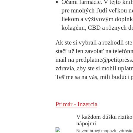
Očami farmácie.
V tejto kni
pre mnohých ľudí veľkou n
liekom a výživovým doplnk
kolagénu, CBD a rôznych d
Ak ste si vybrali a rozhodli st
stačí už len
zavolať na telefón
mail na predplatne@petitpress
zdravia
, aby ste si mohli upla
Tešíme sa na vás, milí budúci 
Primár - Inzercia
V každom dúšku riziko:
nápojmi
Novembrový magazín zdravia je