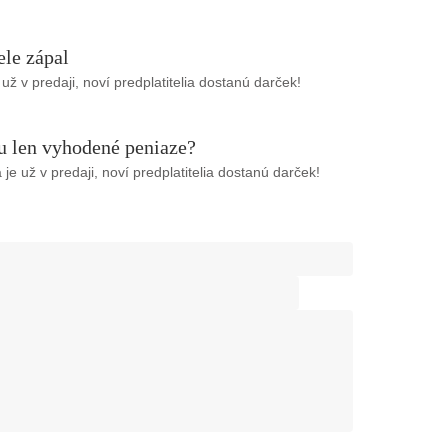
ele zápal
ž v predaji, noví predplatitelia dostanú darček!
u len vyhodené peniaze?
e už v predaji, noví predplatitelia dostanú darček!