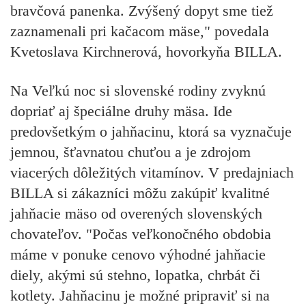
bravčová panenka. Zvýšený dopyt sme tiež
zaznamenali pri kačacom mäse," povedala
Kvetoslava Kirchnerová, hovorkyňa BILLA.
Na Veľkú noc si slovenské rodiny zvyknú
dopriať aj špeciálne druhy mäsa. Ide
predovšetkým o jahňacinu, ktorá sa vyznačuje
jemnou, šťavnatou chuťou a je zdrojom
viacerých dôležitých vitamínov. V predajniach
BILLA si zákazníci môžu zakúpiť kvalitné
jahňacie mäso od overených slovenských
chovateľov. "Počas veľkonočného obdobia
máme v ponuke cenovo výhodné jahňacie
diely, akými sú stehno, lopatka, chrbát či
kotlety. Jahňacinu je možné pripraviť si na