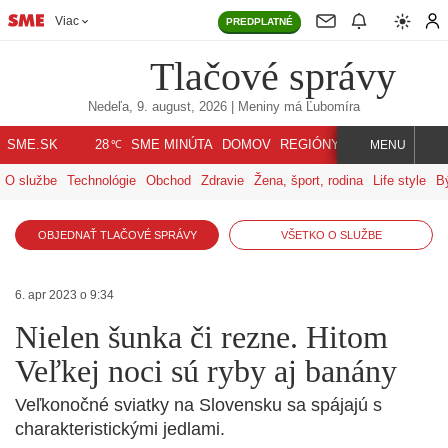
Viac
PREDPLATNÉ
Tlačové správy
Nedeľa, 9. august, 2026
| Meniny má
Ľubomíra
℃
SME.SK
SME MINÚTA
DOMOV
REGIÓNY
INDEX
SVET
28
MENU
O službe
Technológie
Obchod
Zdravie
Žena, šport, rodina
Life style
B
OBJEDNAŤ TLAČOVÉ SPRÁVY
VŠETKO O SLUŽBE
6. apr 2023 o 9:34
Nielen šunka či rezne. Hitom
Veľkej noci sú ryby aj banány
Veľkonočné sviatky na Slovensku sa spájajú s
charakteristickými jedlami.