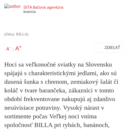
SITA tlačová agentúra
Inzercia
(Zdroj: BILLA)
+
A
-
ZDIEĽAŤ
A
|
Hoci sa veľkonočné sviatky na Slovensku
spájajú s charakteristickými jedlami, ako sú
dusená šunka s chrenom, zemiakový šalát či
koláč v tvare barančeka, zákazníci v tomto
období frekventovane nakupujú aj zdanlivo
nesúvisiace potraviny. Vysoký nárast v
sortimente počas Veľkej noci vníma
spoločnosť BILLA pri rybách, banánoch,