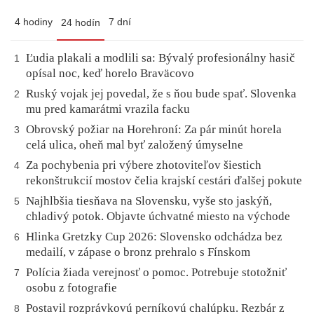
4 hodiny
7 dní
24 hodín
Ľudia plakali a modlili sa: Bývalý profesionálny hasič
1
opísal noc, keď horelo Braväcovo
Ruský vojak jej povedal, že s ňou bude spať. Slovenka
2
mu pred kamarátmi vrazila facku
Obrovský požiar na Horehroní: Za pár minút horela
3
celá ulica, oheň mal byť založený úmyselne
Za pochybenia pri výbere zhotoviteľov šiestich
4
rekonštrukcií mostov čelia krajskí cestári ďalšej pokute
Najhlbšia tiesňava na Slovensku, vyše sto jaskýň,
5
chladivý potok. Objavte úchvatné miesto na východe
Hlinka Gretzky Cup 2026: Slovensko odchádza bez
6
medailí, v zápase o bronz prehralo s Fínskom
Polícia žiada verejnosť o pomoc. Potrebuje stotožniť
7
osobu z fotografie
Postavil rozprávkovú perníkovú chalúpku. Rezbár z
8