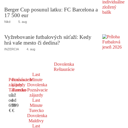
Berger Cup posunul latku: FC Barcelona a
17 500 eur
Niké
5. aug
Vyžrebovanie futbalových súťaží: Kedy
hrá vaše mesto či dedina?
INZERCIA
4. aug
Dovolenka
Reštaurácie
Last
Poznávacie
Poznávacie
Minute
zájazdy
zájazdy
Dovolenka
Taliansko
Turecko
Poznávacie
už
už
zájazdy
od
od
Last
699
599
Minute
€
€
Turecko
Dovolenka
Maldivy
Last