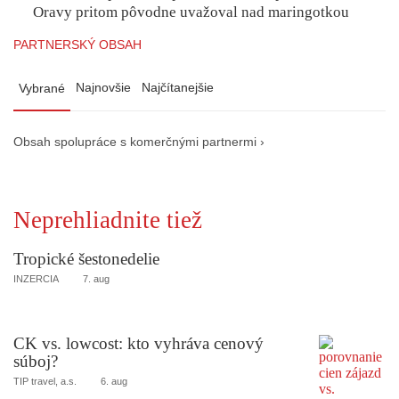
Oravy pritom pôvodne uvažoval nad maringotkou
PARTNERSKÝ OBSAH
Najnovšie
Najčítanejšie
Vybrané
Obsah spolupráce s komerčnými partnermi ›
Neprehliadnite tiež
Tropické šestonedelie
INZERCIA
7. aug
CK vs. lowcost: kto vyhráva cenový
súboj?
TIP travel, a.s.
6. aug