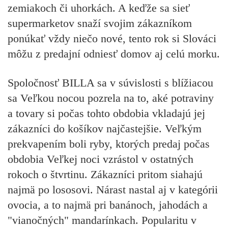
zemiakoch či uhorkách. A keďže sa sieť
supermarketov snaží svojim zákazníkom
ponúkať vždy niečo nové, tento rok si Slováci
môžu z predajní odniesť domov aj celú morku.
Spoločnosť BILLA sa v súvislosti s blížiacou
sa Veľkou nocou pozrela na to, aké potraviny
a tovary si počas tohto obdobia vkladajú jej
zákazníci do košíkov najčastejšie. Veľkým
prekvapením boli ryby, ktorých predaj počas
obdobia Veľkej noci vzrástol v ostatných
rokoch o štvrtinu. Zákazníci pritom siahajú
najmä po lososovi. Nárast nastal aj v kategórii
ovocia, a to najmä pri banánoch, jahodách a
"vianočných" mandarínkach. Popularitu v