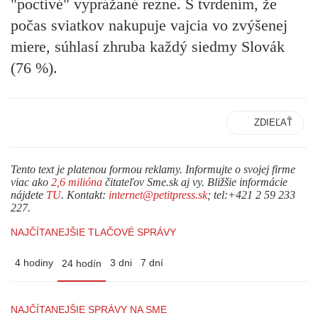
"poctivé" vyprážané rezne. S tvrdením, že
počas sviatkov nakupuje vajcia vo zvýšenej
miere, súhlasí zhruba každý siedmy Slovák
(76 %).
ZDIEĽAŤ
Tento text je platenou formou reklamy. Informujte o svojej firme
viac ako
2,6 milióna
čitateľov Sme.sk aj vy. Bližšie informácie
nájdete
TU
. Kontakt:
internet@petitpress.sk
; tel:+421 2 59 233
227.
NAJČÍTANEJŠIE TLAČOVÉ SPRÁVY
4 hodiny
3 dni
7 dní
24 hodín
NAJČÍTANEJŠIE SPRÁVY NA SME