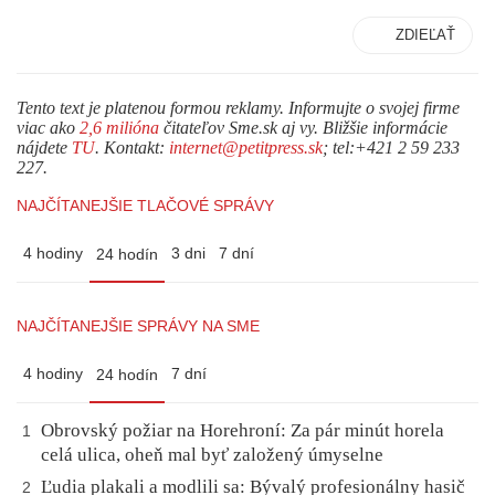
ZDIEĽAŤ
Tento text je platenou formou reklamy. Informujte o svojej firme
viac ako
2,6 milióna
čitateľov Sme.sk aj vy. Bližšie informácie
nájdete
TU
. Kontakt:
internet@petitpress.sk
; tel:+421 2 59 233
227.
NAJČÍTANEJŠIE TLAČOVÉ SPRÁVY
4 hodiny
3 dni
7 dní
24 hodín
NAJČÍTANEJŠIE SPRÁVY NA SME
4 hodiny
7 dní
24 hodín
Obrovský požiar na Horehroní: Za pár minút horela
1
celá ulica, oheň mal byť založený úmyselne
Ľudia plakali a modlili sa: Bývalý profesionálny hasič
2