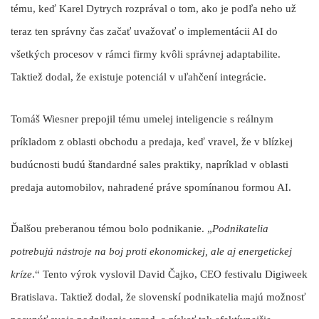
tému, keď
Karel Dytrych
rozprával o tom, ako je podľa neho už
teraz ten správny čas začať uvažovať o implementácii AI do
všetkých procesov v rámci firmy kvôli správnej adaptabilite.
Taktiež dodal, že existuje potenciál v uľahčení integrácie.
Tomáš Wiesner
prepojil tému umelej inteligencie s reálnym
príkladom z oblasti obchodu a predaja, keď vravel, že v blízkej
budúcnosti budú štandardné sales praktiky, napríklad v oblasti
predaja automobilov, nahradené práve spomínanou formou AI.
Ďalšou preberanou témou bolo podnikanie
. „
Podnikatelia
potrebujú nástroje na boj proti ekonomickej, ale aj energetickej
kríze
.“
Tento výrok vyslovil
David Čajko, CEO festivalu Digiweek
Bratislava
. Taktiež dodal, že slovenskí podnikatelia majú možnosť