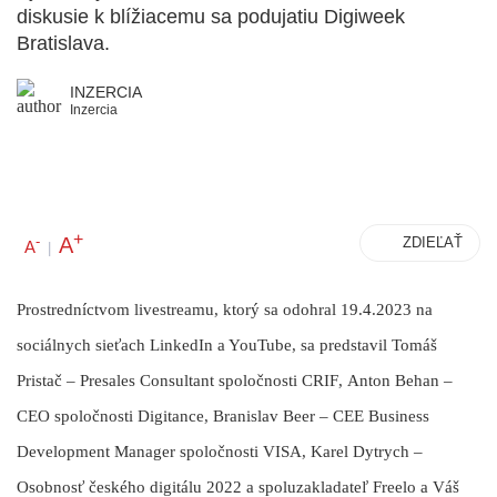
diskusie k blížiacemu sa podujatiu Digiweek
Bratislava.
INZERCIA
Inzercia
+
A
-
ZDIEĽAŤ
A
|
Prostredníctvom livestreamu, ktorý sa odohral 19.4.2023 na
sociálnych sieťach LinkedIn a YouTube, sa predstavil
Tomáš
Pristač – Presales Consultant spoločnosti CRIF
,
Anton Behan –
CEO spoločnosti Digitance
,
Branislav Beer – CEE Business
Development Manager spoločnosti VISA
,
Karel Dytrych –
Osobnosť českého digitálu 2022 a spoluzakladateľ Freelo a Váš