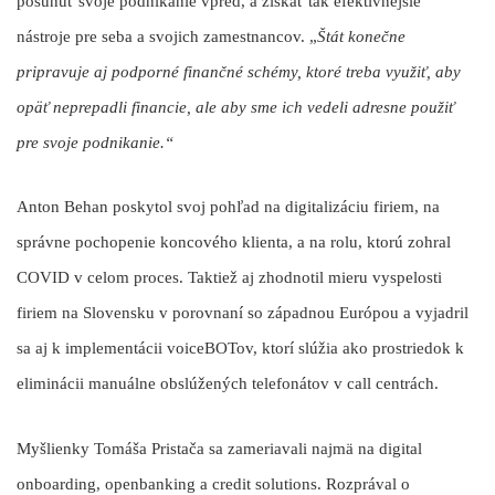
posunúť svoje podnikanie vpred, a získať tak efektívnejšie
nástroje pre seba a svojich zamestnancov.
„
Štát konečne
pripravuje aj podporné finančné schémy, ktoré treba využiť, aby
opäť neprepadli financie, ale aby sme ich vedeli adresne použiť
pre svoje podnikanie.“
Anton Behan
poskytol svoj pohľad na digitalizáciu firiem, na
správne pochopenie koncového klienta, a na rolu, ktorú zohral
COVID v celom proces. Taktiež aj zhodnotil mieru vyspelosti
firiem na Slovensku v porovnaní so západnou Európou a vyjadril
sa aj k implementácii voiceBOTov, ktorí slúžia ako prostriedok k
eliminácii manuálne obslúžených telefonátov v call centrách.
Myšlienky
Tomáša Pristača
sa zameriavali najmä na digital
onboarding, openbanking a credit solutions. Rozprával o