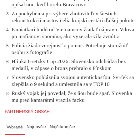
opísal noc, keď horelo Braväcovo
Za pochybenia pri výbere zhotoviteľov šiestich
3
rekonštrukcií mostov čelia krajskí cestári ďalšej pokute
Pamiatkari budú od Vietnamcov žiadať nápravu. Vdova
4
po mafiánovi spomína, ako vyzerala vila zvnútra
Polícia žiada verejnosť o pomoc. Potrebuje stotožniť
5
osobu z fotografie
Hlinka Gretzky Cup 2026: Slovensko odchádza bez
6
medailí, v zápase o bronz prehralo s Fínskom
Slovensko pobláznila svojou autentickosťou. Švrček sa
7
zlepšila o 9 sekúnd a umiestnila sa v TOP 10
Ruský vojak jej povedal, že s ňou bude spať. Slovenka
8
mu pred kamarátmi vrazila facku
PARTNERSKÝ OBSAH
Najnovšie
Najčítanejšie
Vybrané