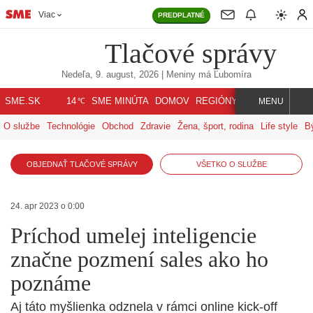
Viac
PREDPLATNÉ
Tlačové správy
Nedeľa, 9. august, 2026
| Meniny má
Ľubomíra
℃
SME.SK
SME MINÚTA
DOMOV
REGIÓNY
INDEX
SVET
14
MENU
O službe
Technológie
Obchod
Zdravie
Žena, šport, rodina
Life style
B
OBJEDNAŤ TLAČOVÉ SPRÁVY
VŠETKO O SLUŽBE
24. apr 2023 o 0:00
Príchod umelej inteligencie
značne pozmení sales ako ho
poznáme
Aj táto myšlienka odznela v rámci online kick-off