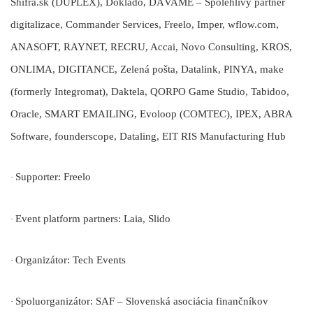
Shifra.sk (DUPLEX), Doklado, DÁVAME – Spolehlivý partner
digitalizace, Commander Services, Freelo, Imper, wflow.com,
ANASOFT, RAYNET, RECRU, Accai, Novo Consulting, KROS,
ONLIMA, DIGITANCE, Zelená pošta, Datalink, PINYA, make
(formerly Integromat), Daktela, QORPO Game Studio, Tabidoo,
Oracle, SMART EMAILING, Evoloop (COMTEC), IPEX, ABRA
Software, founderscope, Dataling, EIT RIS Manufacturing Hub
Supporter:
Freelo
·
Event platform partners:
Laia, Slido
·
Organizátor:
Tech Events
·
Spoluorganizátor:
SAF – Slovenská asociácia finančníkov
·