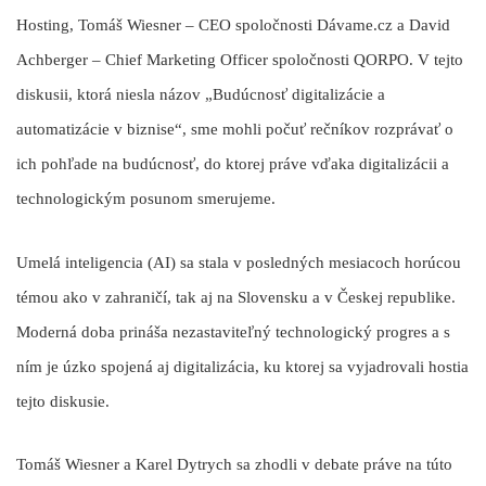
Hosting
,
Tomáš Wiesner – CEO spoločnosti Dávame.cz
a
David
Achberger – Chief Marketing Officer spoločnosti QORPO
. V tejto
diskusii, ktorá niesla názov
„Budúcnosť digitalizácie a
automatizácie v biznise“
, sme mohli počuť rečníkov rozprávať o
ich pohľade na budúcnosť, do ktorej práve vďaka digitalizácii a
technologickým posunom smerujeme.
Umelá inteligencia (AI) sa stala v posledných mesiacoch horúcou
témou ako v zahraničí, tak aj na Slovensku a v Českej republike.
Moderná doba prináša nezastaviteľný technologický progres a s
ním je úzko spojená aj digitalizácia, ku ktorej sa vyjadrovali hostia
tejto diskusie.
Tomáš Wiesner
a
Karel Dytrych
sa zhodli v debate práve na túto