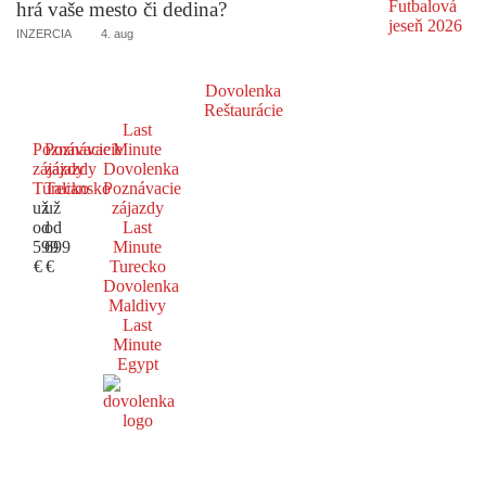
hrá vaše mesto či dedina?
INZERCIA
4. aug
Dovolenka
Reštaurácie
Last
Poznávacie
Poznávacie
Minute
zájazdy
zájazdy
Dovolenka
Turecko
Taliansko
Poznávacie
už
už
zájazdy
od
od
Last
599
699
Minute
€
€
Turecko
Dovolenka
Maldivy
Last
Minute
Egypt