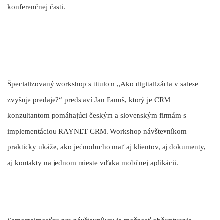
konferenčnej časti.
Špecializovaný workshop s titulom „Ako digitalizácia v salese
zvyšuje predaje?“ predstaví Jan Panuš, ktorý je CRM
konzultantom pomáhajúci českým a slovenským firmám s
implementáciou RAYNET CRM. Workshop návštevníkom
prakticky ukáže, ako jednoducho mať aj klientov, aj dokumenty,
aj kontakty na jednom mieste vďaka mobilnej aplikácii.
Samozrejmosťou pre návštevníkov je možnosť občerstvenia.