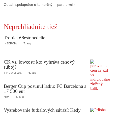
Obsah spolupráce s komerčnými partnermi ›
Neprehliadnite tiež
Tropické šestonedelie
INZERCIA
7. aug
CK vs. lowcost: kto vyhráva cenový
súboj?
TIP travel, a.s.
6. aug
Berger Cup posunul latku: FC Barcelona a
17 500 eur
Niké
5. aug
Vyžrebovanie futbalových súťaží: Kedy