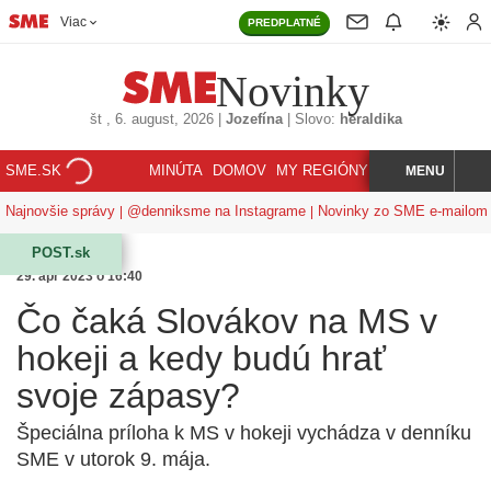
Viac
PREDPLATNÉ
Novinky
št
, 6. august, 2026
|
Jozefína
|
Slovo:
heraldika
SME.SK
MINÚTA
DOMOV
MY REGIÓNY
KORZÁR
MENU
INDEX
HĽADAJ
Najnovšie správy
@denniksme na Instagrame
Novinky zo SME e-mailom
POST.sk
29. apr 2023 o 16:40
Čo čaká Slovákov na MS v
hokeji a kedy budú hrať
svoje zápasy?
Špeciálna príloha k MS v hokeji vychádza v denníku
SME v utorok 9. mája.