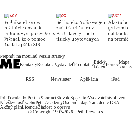
DOMOV
INDEX
DOMOV
Podnikateľ sa cez
Šéf hotela: Volkswagen
Ako to bolo
reštitúcie dostal k
začal šetriť a trh v
guľkami do
miliónovým pozemkom.
Bratislave prišiel o
dal bodku 
Priznal, že o pomoc
tisícky ubytovaných
na premiér
žiadal aj šéfa SIS
Prepnúť na mobilnú verziu stránky
Etický
Mapa
Kontakty
Redakcia
Vydavateľ
Predplatné
Pomoc
kódex
stránk
RSS
Newsletter
Aplikácia
iPad
Prihlásenie do Post.sk
Sportnet
Slovak Spectator
Vydavateľstvo
Inzercia
Návštevnosť webu
Petit Academy
Osobné údaje
Nariadenie DSA
Akčný plán
Licencie
Žiadosť o opravu
©
Copyright
1997-2026 | Petit Press, a.s.