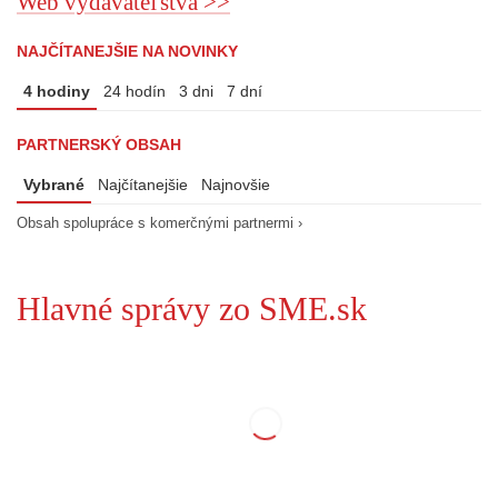
Web vydavateľstva >>
NAJČÍTANEJŠIE NA NOVINKY
4 hodiny
24 hodín
3 dni
7 dní
PARTNERSKÝ OBSAH
Vybrané
Najčítanejšie
Najnovšie
Obsah spolupráce s komerčnými partnermi ›
Hlavné správy zo SME.sk