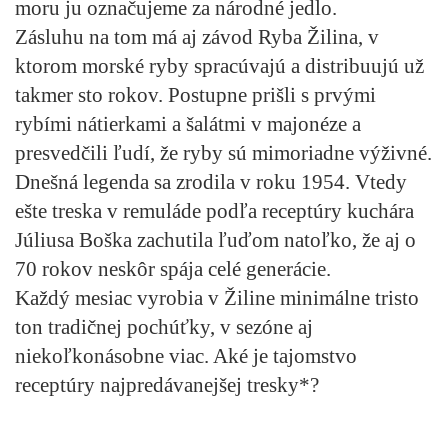
moru ju označujeme za národné jedlo.
Zásluhu na tom má aj závod Ryba Žilina, v
ktorom morské ryby spracúvajú a distribuujú už
takmer sto rokov. Postupne prišli s prvými
rybími nátierkami a šalátmi v majonéze a
presvedčili ľudí, že ryby sú mimoriadne výživné.
Dnešná legenda sa zrodila v roku 1954. Vtedy
ešte treska v remuláde podľa receptúry kuchára
Júliusa Boška zachutila ľuďom natoľko, že aj o
70 rokov neskôr spája celé generácie.
Každý mesiac vyrobia v Žiline minimálne tristo
ton tradičnej pochúťky, v sezóne aj
niekoľkonásobne viac. Aké je tajomstvo
receptúry najpredávanejšej tresky*?