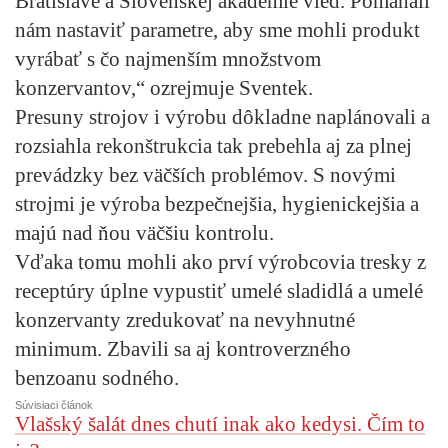
Bratislave a Slovenskej akadémie vied. Pomáhali
nám nastaviť parametre, aby sme mohli produkt
vyrábať s čo najmenším množstvom
konzervantov,“ ozrejmuje Sventek.
Presuny strojov i výrobu dôkladne naplánovali a
rozsiahla rekonštrukcia tak prebehla aj za plnej
prevádzky bez väčších problémov. S novými
strojmi je výroba bezpečnejšia, hygienickejšia a
majú nad ňou väčšiu kontrolu.
Vďaka tomu mohli ako prví výrobcovia tresky z
receptúry úplne vypustiť umelé sladidlá a umelé
konzervanty zredukovať na nevyhnutné
minimum. Zbavili sa aj kontroverzného
benzoanu sodného.
Súvisiaci článok
Vlašský šalát dnes chutí inak ako kedysi. Čím to