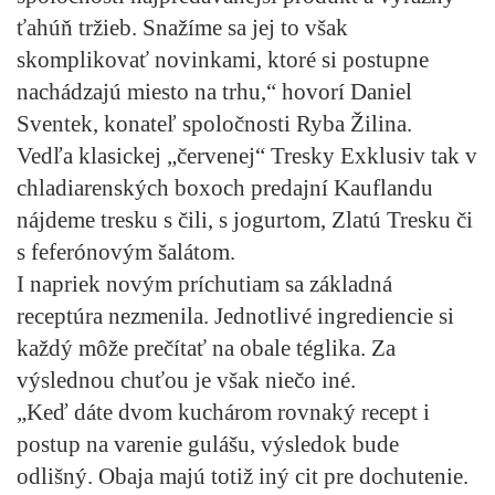
ťahúň tržieb. Snažíme sa jej to však
skomplikovať novinkami, ktoré si postupne
nachádzajú miesto na trhu,“ hovorí Daniel
Sventek, konateľ spoločnosti Ryba Žilina.
Vedľa klasickej „červenej“ Tresky Exklusiv tak v
chladiarenských boxoch predajní Kauflandu
nájdeme tresku s čili, s jogurtom, Zlatú Tresku či
s feferónovým šalátom.
I napriek novým príchutiam sa základná
receptúra nezmenila. Jednotlivé ingrediencie si
každý môže prečítať na obale téglika. Za
výslednou chuťou je však niečo iné.
„Keď dáte dvom kuchárom rovnaký recept i
postup na varenie gulášu, výsledok bude
odlišný. Obaja majú totiž iný cit pre dochutenie.