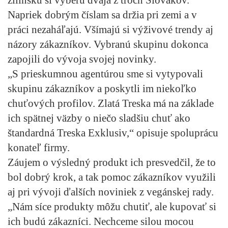
Napriek dobrým číslam sa držia pri zemi a v
práci nezaháľajú. Všímajú si výživové trendy aj
názory zákazníkov. Vybranú skupinu dokonca
zapojili do vývoja svojej novinky.
„S prieskumnou agentúrou sme si vytypovali
skupinu zákazníkov a poskytli im niekoľko
chuťových profilov. Zlatá Treska má na základe
ich spätnej väzby o niečo sladšiu chuť ako
štandardná Treska Exklusiv,“ opisuje spoluprácu
konateľ firmy.
Záujem o výsledný produkt ich presvedčil, že to
bol dobrý krok, a tak pomoc zákazníkov využili
aj pri vývoji ďalších noviniek z vegánskej rady.
„Nám síce produkty môžu chutiť, ale kupovať si
ich budú zákazníci. Nechceme silou mocou