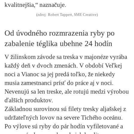
kvalitnejšia,“ naznačuje.
(zdroj: Robert Tappert, SME Creative)
Od úvodného rozmrazenia ryby po
zabalenie téglika ubehne 24 hodín
V žilinskom závode sa treska v majonéze vyrába
každý deň v dvoch zmenách. V období Veľkej
noci a Vianoc sa jej predá toľko, že niekedy
musia zamestnanci prísť do práce aj v noci.
Nevenujú sa len treske, ale rotujú medzi výrobou
ďalších produktov.
Základnou surovinou sú filety tresky aljašskej z
udržateľných lovov na severe Tichého oceánu.
Po výlove sú ryby do pár hodín vyfiletované a