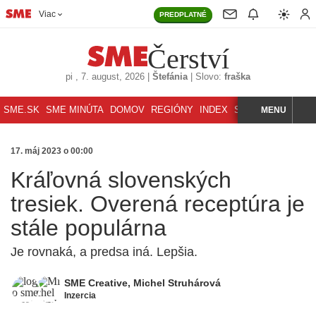
Viac
PREDPLATNÉ
Čerství
pi
, 7. august, 2026
|
Štefánia
|
Slovo:
fraška
SME.SK
SME MINÚTA
DOMOV
REGIÓNY
INDEX
SVET
MENU
ŠPORT
K
HĽADAJ
17. máj 2023 o 00:00
Kráľovná slovenských
tresiek. Overená receptúra je
stále populárna
Je rovnaká, a predsa iná. Lepšia.
SME Creative
,
Michel Struhárová
Inzercia