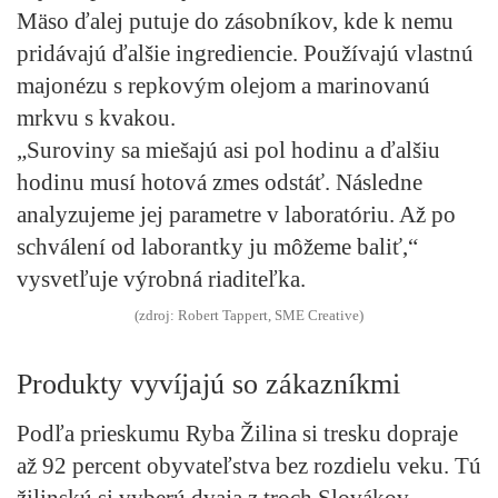
Mäso ďalej putuje do zásobníkov, kde k nemu
pridávajú ďalšie ingrediencie. Používajú vlastnú
majonézu s repkovým olejom a marinovanú
mrkvu s kvakou.
„Suroviny sa miešajú asi pol hodinu a ďalšiu
hodinu musí hotová zmes odstáť. Následne
analyzujeme jej parametre v laboratóriu. Až po
schválení od laborantky ju môžeme baliť,“
vysvetľuje výrobná riaditeľka.
(zdroj: Robert Tappert, SME Creative)
Produkty vyvíjajú so zákazníkmi
Podľa prieskumu Ryba Žilina si tresku dopraje
až 92 percent obyvateľstva bez rozdielu veku. Tú
žilinskú si vyberú dvaja z troch Slovákov.