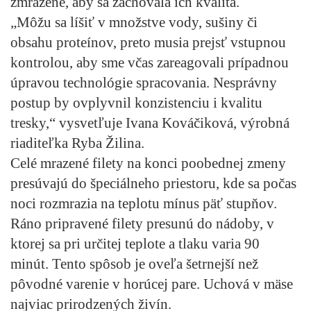
zmrazené, aby sa zachovala ich kvalita.
„Môžu sa líšiť v množstve vody, sušiny či
obsahu proteínov, preto musia prejsť vstupnou
kontrolou, aby sme včas zareagovali prípadnou
úpravou technológie spracovania. Nesprávny
postup by ovplyvnil konzistenciu i kvalitu
tresky,“ vysvetľuje Ivana Kováčiková, výrobná
riaditeľka Ryba Žilina.
Celé mrazené filety na konci poobednej zmeny
presúvajú do špeciálneho priestoru, kde sa počas
noci rozmrazia na teplotu mínus päť stupňov.
Ráno pripravené filety presunú do nádoby, v
ktorej sa pri určitej teplote a tlaku varia 90
minút. Tento spôsob je oveľa šetrnejší než
pôvodné varenie v horúcej pare. Uchová v mäse
najviac prirodzených živín.