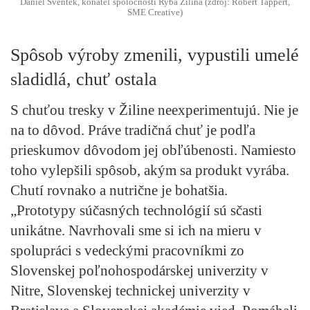
Daniel Sventek, konateľ spoločnosti Ryba Žilina (zdroj: Robert Tappert,
SME Creative)
Spôsob výroby zmenili, vypustili umelé
sladidlá, chuť ostala
S chuťou tresky v Žiline neexperimentujú. Nie je
na to dôvod. Práve tradičná chuť je podľa
prieskumov dôvodom jej obľúbenosti. Namiesto
toho vylepšili spôsob, akým sa produkt vyrába.
Chutí rovnako a nutrične je bohatšia.
„Prototypy súčasných technológií sú sčasti
unikátne. Navrhovali sme si ich na mieru v
spolupráci s vedeckými pracovníkmi zo
Slovenskej poľnohospodárskej univerzity v
Nitre, Slovenskej technickej univerzity v