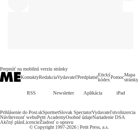
Prepnúť na mobilnú verziu stránky
Etický
Mapa
Kontakty
Redakcia
Vydavateľ
Predplatné
Pomoc
kódex
stránk
RSS
Newsletter
Aplikácia
iPad
Prihlásenie do Post.sk
Sportnet
Slovak Spectator
Vydavateľstvo
Inzercia
Návštevnosť webu
Petit Academy
Osobné údaje
Nariadenie DSA
Akčný plán
Licencie
Žiadosť o opravu
©
Copyright
1997-2026 | Petit Press, a.s.