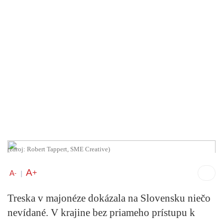
(zdroj: Robert Tappert, SME Creative)
A
+
A
-
|
Treska v majonéze dokázala na Slovensku niečo
nevídané. V krajine bez priameho prístupu k