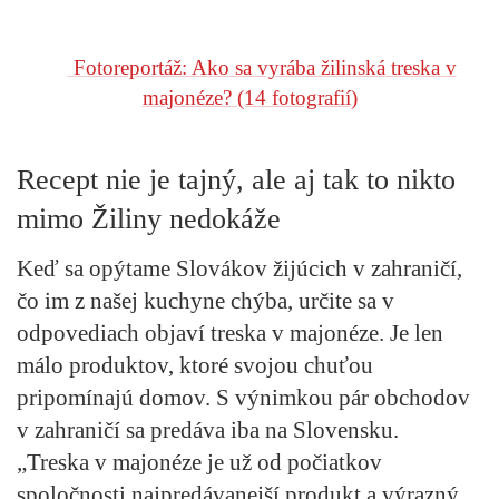
Fotoreportáž: Ako sa vyrába žilinská treska v
majonéze?
(14 fotografií)
Recept nie je tajný, ale aj tak to nikto
mimo Žiliny nedokáže
Keď sa opýtame Slovákov žijúcich v zahraničí,
čo im z našej kuchyne chýba, určite sa v
odpovediach objaví treska v majonéze. Je len
málo produktov, ktoré svojou chuťou
pripomínajú domov. S výnimkou pár obchodov
v zahraničí sa predáva iba na Slovensku.
„Treska v majonéze je už od počiatkov
spoločnosti najpredávanejší produkt a výrazný