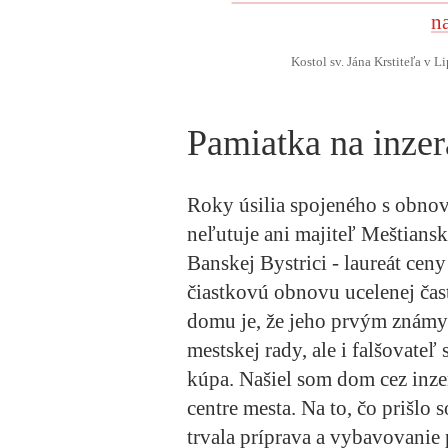
Kostol sv. Jána Krstiteľa v L
Pamiatka na inzer
Roky úsilia spojeného s obnov
neľutuje ani majiteľ
Meštiansk
Banskej Bystrici
- laureát cen
čiastkovú obnovu ucelenej čas
domu je, že jeho prvým známy
mestskej rady, ale i falšovateľ
kúpa. Našiel som dom cez inzer
centre mesta. Na to, čo prišlo
trvala príprava a vybavovanie 