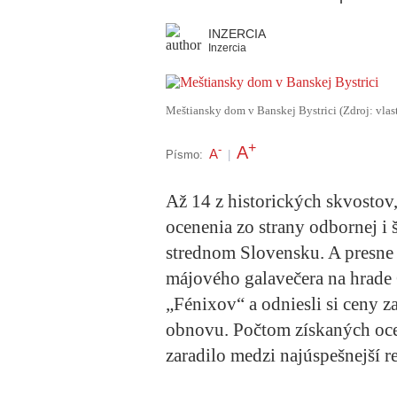
INZERCIA
Inzercia
Meštiansky dom v Banskej Bystrici (Zdroj: vlas
+
A
-
A
Písmo:
|
Až 14 z historických skvostov,
ocenenia zo strany odbornej i š
strednom Slovensku. A presne t
májového galavečera na hrade
„Fénixov“ a odniesli si ceny z
obnovu. Počtom získaných oce
zaradilo medzi najúspešnejší r