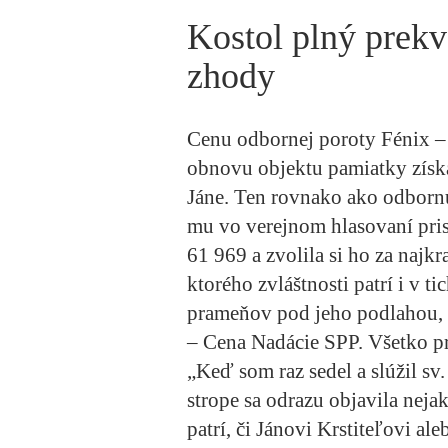
Kostol plný prekv
zhody
Cenu odbornej poroty Fénix –
obnovu objektu pamiatky získ
Jáne.
Ten rovnako ako odbornú 
mu vo verejnom hlasovaní pris
61 969 a zvolila si ho za najk
ktorého zvláštnosti patrí i v 
prameňov pod jeho podlahou, s
– Cena Nadácie SPP. Všetko pr
„Keď som raz sedel a slúžil sv
strope sa odrazu objavila neja
patrí, či Jánovi Krstiteľovi al