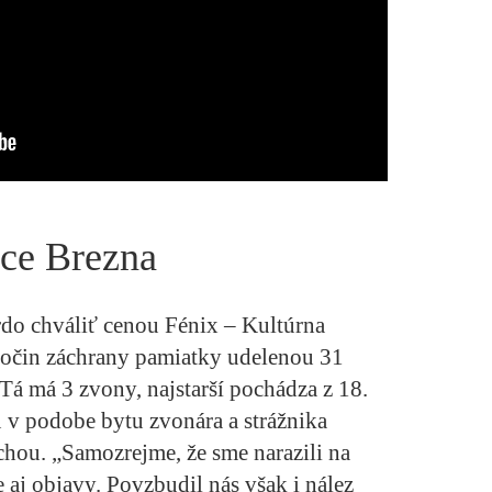
dce Brezna
do chváliť cenou Fénix – Kultúrna
očin záchrany pamiatky udelenou 31
 Tá má 3 zvony, najstarší pochádza z 18.
tu v podobe bytu zvonára a strážnika
hou. „Samozrejme, že sme narazili na
aj objavy. Povzbudil nás však i nález