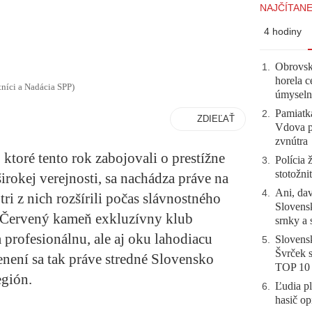
NAJČÍTANE
4 hodiny
Obrovsk
1
.
horela c
tníci a Nadácia SPP)
úmyseln
Pamiatk
2
.
ZDIEĽAŤ
Vdova p
zvnútra
 ktoré tento rok zabojovali o prestížne
Polícia 
3
.
stotožni
irokej verejnosti, sa nachádza práve na
Ani, dav
4
.
ri z nich rozšírili počas slávnostného
Slovensk
 Červený kameň exkluzívny klub
srnky a 
a profesionálnu, ale aj oku lahodiacu
Slovensk
5
.
Švrček s
není sa tak práve stredné Slovensko
TOP 10
egión.
Ľudia pl
6
.
hasič op