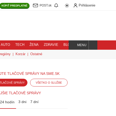
Prihlásenie
POST.sk
KÚPIŤ
PREDPLATNÉ
AUTO
TECH
ŽENA
ZDRAVIE
BLOG
MENU
Hľadaj
regióny
Korzár
Ostatné
JTE TLAČOVÉ SPRÁVY NA SME.SK
TLAČOVÉ SPRÁVY
VŠETKO O SLUŽBE
JŠIE TLAČOVÉ SPRÁVY
3 dni
7 dní
24 hodín