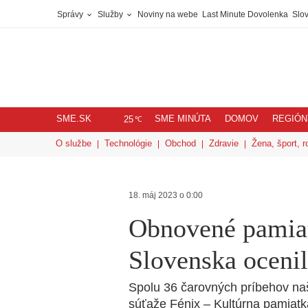
Správy
Služby
Noviny na webe
Last Minute Dovolenka
Slov
SME.SK
SME MINÚTA
DOMOV
REGIÓN
℃
25
O službe
Technológie
Obchod
Zdravie
Žena, šport, r
18. máj 2023 o 0:00
Obnovené pamiat
Slovenska ocenil
Spolu 36 čarovných príbehov naše
súťaže Fénix – Kultúrna pamiatk