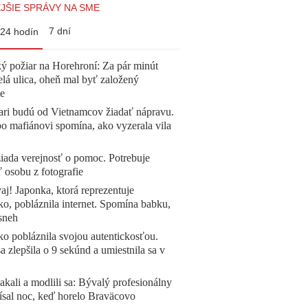
JŠIE SPRÁVY NA SME
7 dní
24 hodín
ý požiar na Horehroní: Za pár minút
elá ulica, oheň mal byť založený
e
ari budú od Vietnamcov žiadať nápravu.
o mafiánovi spomína, ako vyzerala vila
žiada verejnosť o pomoc. Potrebuje
ť osobu z fotografie
aj! Japonka, ktorá reprezentuje
o, pobláznila internet. Spomína babku,
sneh
o pobláznila svojou autentickosťou.
a zlepšila o 9 sekúnd a umiestnila sa v
akali a modlili sa: Bývalý profesionálny
ísal noc, keď horelo Braväcovo