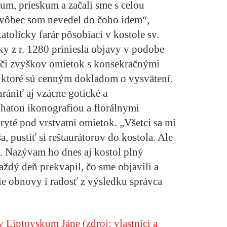
kum, prieskum a začali sme s celou
vôbec som nevedel do čoho idem“,
tolícky farár pôsobiaci v kostole sv.
ky z r. 1280 priniesla objavy v podobe
či zvyškov omietok s konsekračnými
 ktoré sú cenným dokladom o vysvätení.
rániť aj vzácne gotické a
hatou ikonografiou a florálnymi
kryté pod vrstvami omietok. „Všetci sa mi
a, pustiť si reštaurátorov do kostola. Ale
az. Nazývam ho dnes aj kostol plný
ždý deň prekvapil, čo sme objavili a
ie obnovy i radosť z výsledku správca