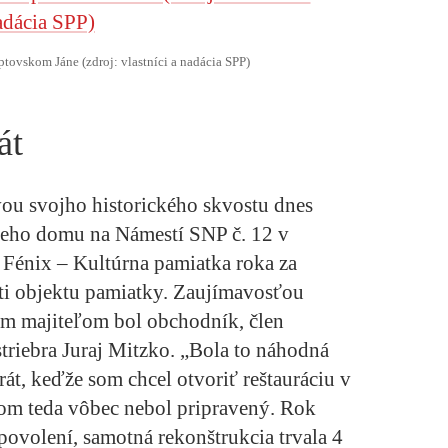
iptovskom Jáne (zdroj: vlastníci a nadácia SPP)
át
ou svojho historického skvostu dnes
eho domu na Námestí SNP č. 12 v
y Fénix – Kultúrna pamiatka roka za
ti objektu pamiatky. Zaujímavosťou
m majiteľom bol obchodník, člen
 striebra Juraj Mitzko. „Bola to náhodná
át, keďže som chcel otvoriť reštauráciu v
 som teda vôbec nebol pripravený. Rok
povolení, samotná rekonštrukcia trvala 4