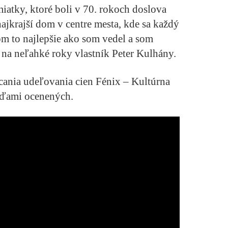
iatky, ktoré boli v 70. rokoch doslova
ajkrajší dom v centre mesta, kde sa každý
som to najlepšie ako som vedel a som
na neľahké roky vlastník Peter Kulhány.
úcania udeľovania cien Fénix – Kultúrna
eďami ocenených.