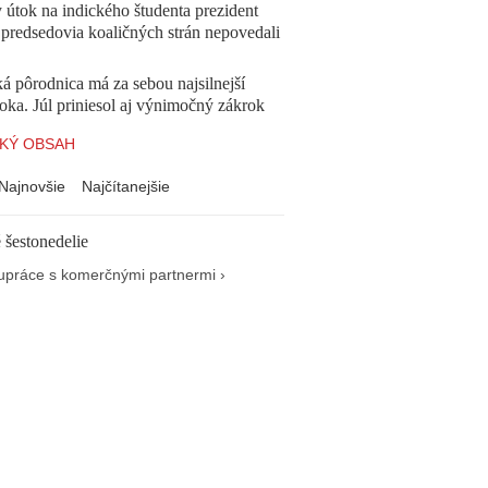
 útok na indického študenta prezident
 predsedovia koaličných strán nepovedali
á pôrodnica má za sebou najsilnejší
oka. Júl priniesol aj výnimočný zákrok
KÝ OBSAH
Najnovšie
Najčítanejšie
 šestonedelie
upráce s komerčnými partnermi ›