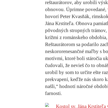
reštaurátorov, aby urobili výs
obnovou. Úprimne povedané, 
hovorí Peter Kvasňák, rímskoka
Jána Krstiteľa. Obnova pamiat
pôvodných stropných trámov, 
krížmi z románskeho obdobia,
Reštaurátorom sa podarilo zach
neskororenesančné maľby s bo
motívmi, ktoré boli stáročia u
čudovali, že nevieš čo to obnáš
urobil by som to určite ešte r
prekvapení, keďže nás skoro ka
našli,“ hodnotí náročné obdob
farnosti.