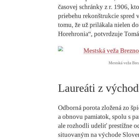
časovej schránky z r. 1906, kt
priebehu rekonštrukcie spred 
tomu, že už prilákala nielen d
Horehronia“, potvrdzuje Tomáš
Mestská veža Brez
Laureáti z výcho
Odborná porota zložená zo špi
a obnovu pamiatok, spolu s pa
ale rozhodli udeliť prestížne
situovaným na východe Sloven