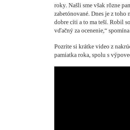
roky. Našli sme však rôzne pam
zabetónované. Dnes je z toho n
dobre cíti a to ma teší. Robil 
vďačný za ocenenie,“ spomína 
Pozrite si krátke video z nakr
pamiatka roka, spolu s výpov