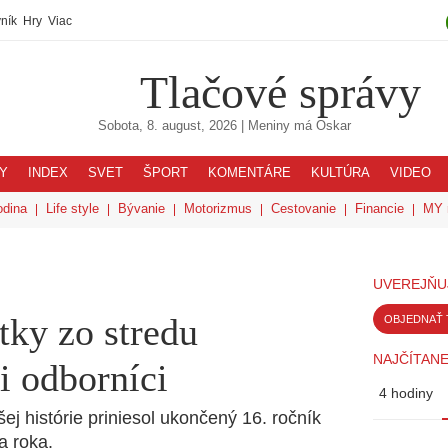
ník
Hry
Viac
Tlačové správy
Sobota, 8. august, 2026
| Meniny má
Oskar
Y
INDEX
SVET
ŠPORT
KOMENTÁRE
KULTÚRA
VIDEO
odina
Life style
Bývanie
Motorizmus
Cestovanie
Financie
MY 
UVEREJŇU
ky zo stredu
OBJEDNAŤ 
NAJČÍTANE
i odborníci
4 hodiny
j histórie priniesol ukončený 16. ročník
a roka.