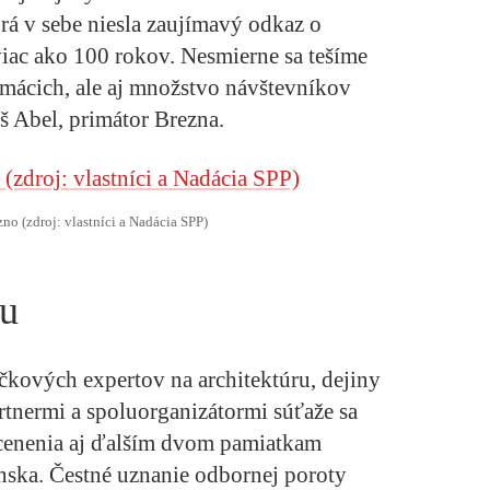
orá v sebe niesla zaujímavý odkaz o
viac ako 100 rokov. Nesmierne sa tešíme
omácich, ale aj množstvo návštevníkov
 Abel, primátor Brezna.
no (zdroj: vlastníci a Nadácia SPP)
du
čkových expertov na architektúru, dejiny
rtnermi a spoluorganizátormi súťaže sa
 ocenenia aj ďalším dvom pamiatkam
ska. Čestné uznanie odbornej poroty