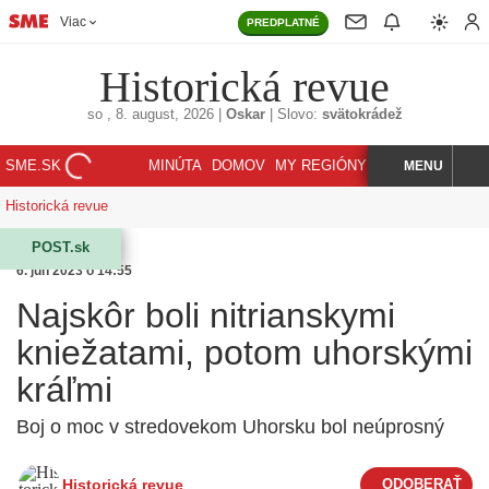
Viac
PREDPLATNÉ
Historická revue
so
, 8. august, 2026
|
Oskar
|
Slovo:
svätokrádež
SME.SK
MINÚTA
DOMOV
MY REGIÓNY
KORZÁR
MENU
INDEX
HĽADAJ
Historická revue
POST.sk
6. jún 2023 o 14:55
Najskôr boli nitrianskymi
kniežatami, potom uhorskými
kráľmi
Boj o moc v stredovekom Uhorsku bol neúprosný
Historická revue