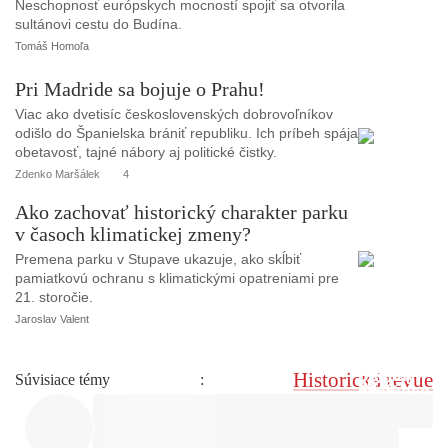
Neschopnosť európskych mocností spojiť sa otvorila
o
sultánovi cestu do Budína.
Tomáš Homoľa
Pri Madride sa bojuje o Prahu!
Viac ako dvetisíc československých dobrovoľníkov
odišlo do Španielska brániť republiku. Ich príbeh spája
obetavosť, tajné nábory aj politické čistky.
Zdenko Maršálek
4
Ako zachovať historický charakter parku
v časoch klimatickej zmeny?
Premena parku v Stupave ukazuje, ako skĺbiť
pamiatkovú ochranu s klimatickými opatreniami pre
21. storočie.
Jaroslav Valent
Historická revue
Súvisiace témy
: