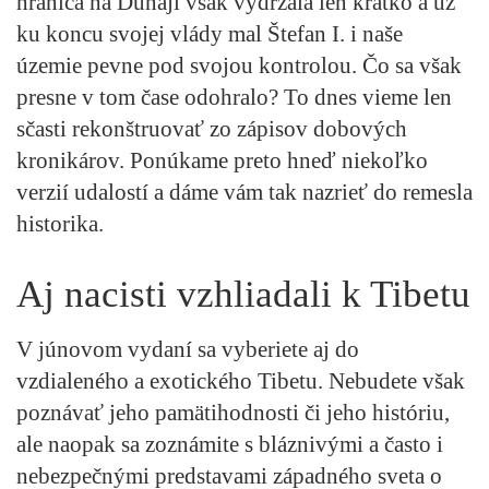
hranica na Dunaji však vydržala len krátko a už
ku koncu svojej vlády mal Štefan I. i naše
územie pevne pod svojou kontrolou. Čo sa však
presne v tom čase odohralo? To dnes vieme len
sčasti rekonštruovať zo zápisov dobových
kronikárov. Ponúkame preto hneď niekoľko
verzií udalostí a dáme vám tak nazrieť do remesla
historika.
Aj nacisti vzhliadali k Tibetu
V júnovom vydaní sa vyberiete aj do
vzdialeného a exotického Tibetu. Nebudete však
poznávať jeho pamätihodnosti či jeho históriu,
ale naopak sa zoznámite s bláznivými a často i
nebezpečnými predstavami západného sveta o