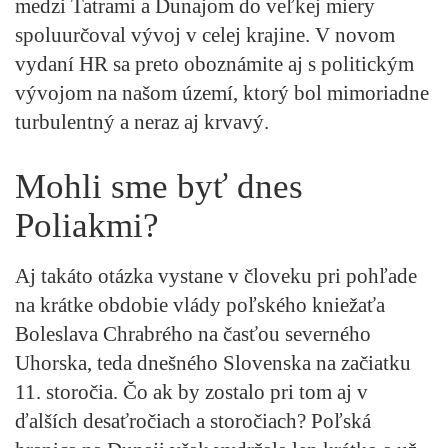
medzi Tatrami a Dunajom do veľkej miery
spoluurčoval vývoj v celej krajine. V novom
vydaní HR sa preto oboznámite aj s politickým
vývojom na našom území, ktorý bol mimoriadne
turbulentný a neraz aj krvavý.
Mohli sme byť dnes
Poliakmi?
Aj takáto otázka vystane v človeku pri pohľade
na krátke obdobie vlády poľského kniežaťa
Boleslava Chrabrého na časťou severného
Uhorska, teda dnešného Slovenska na začiatku
11. storočia. Čo ak by zostalo pri tom aj v
ďalších desaťročiach a storočiach? Poľská