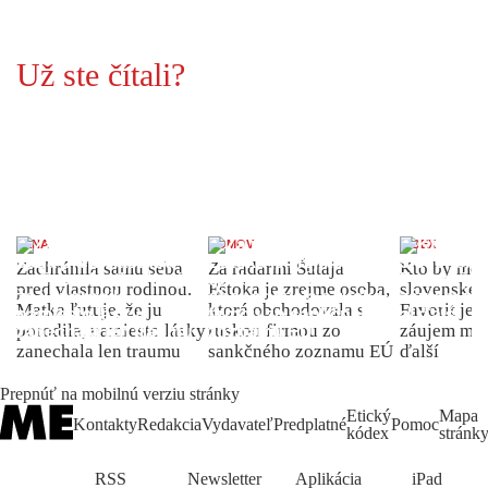
Už ste čítali?
ŽENA
DOMOV
INDEX
Zachránila samu seba
Za radarmi Šutaja
Kto by moh
pred vlastnou rodinou.
Eštoka je zrejme osoba,
slovenské 
Matka ľutuje, že ju
ktorá obchodovala s
Favorit je 
porodila, namiesto lásky
ruskou firmou zo
záujem môž
zanechala len traumu
sankčného zoznamu EÚ
ďalší
Prepnúť na mobilnú verziu stránky
Etický
Mapa
Kontakty
Redakcia
Vydavateľ
Predplatné
Pomoc
kódex
stránk
RSS
Newsletter
Aplikácia
iPad