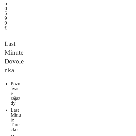
o
d
5
9
9
€
Last
Minute
Dovole
nka
Pozn
ávaci
e
zájaz
dy
Last
Minu
te
Ture
cko