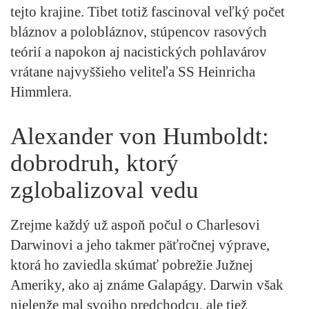
tejto krajine. Tibet totiž fascinoval veľký počet
bláznov a polobláznov, stúpencov rasových
teórií a napokon aj nacistických pohlavárov
vrátane najvyššieho veliteľa SS Heinricha
Himmlera.
Alexander von Humboldt:
dobrodruh, ktorý
zglobalizoval vedu
Zrejme každý už aspoň počul o Charlesovi
Darwinovi a jeho takmer päťročnej výprave,
ktorá ho zaviedla skúmať pobrežie Južnej
Ameriky, ako aj známe Galapágy. Darwin však
nielenže mal svojho predchodcu, ale tiež