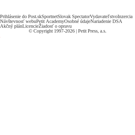
Prihlásenie do Post.sk
Sportnet
Slovak Spectator
Vydavateľstvo
Inzercia
Návštevnosť webu
Petit Academy
Osobné údaje
Nariadenie DSA
Akčný plán
Licencie
Žiadosť o opravu
©
Copyright
1997-2026 | Petit Press, a.s.