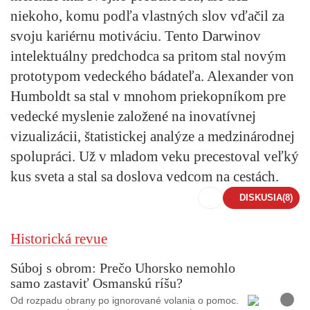
niekoho, komu podľa vlastných slov vďačil za
svoju kariérnu motiváciu. Tento Darwinov
intelektuálny predchodca sa pritom stal novým
prototypom vedeckého bádateľa. Alexander von
Humboldt sa stal v mnohom priekopníkom pre
vedecké myslenie založené na inovatívnej
vizualizácii, štatistickej analýze a medzinárodnej
spolupráci. Už v mladom veku precestoval veľký
kus sveta a stal sa doslova vedcom na cestách.
DISKUSIA
(8)
Historická revue
Súboj s obrom: Prečo Uhorsko nemohlo
samo zastaviť Osmanskú ríšu?
F
o
Od rozpadu obrany po ignorované volania o pomoc.
t