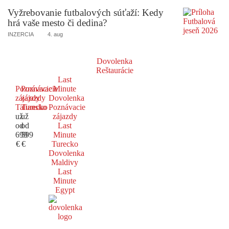
Vyžrebovanie futbalových súťaží: Kedy
hrá vaše mesto či dedina?
INZERCIA
4. aug
Dovolenka
Reštaurácie
Last
Poznávacie
Poznávacie
Minute
zájazdy
zájazdy
Dovolenka
Taliansko
Turecko
Poznávacie
už
už
zájazdy
od
od
Last
699
599
Minute
€
€
Turecko
Dovolenka
Maldivy
Last
Minute
Egypt