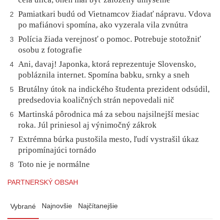
Pamiatkari budú od Vietnamcov žiadať nápravu. Vdova
2
po mafiánovi spomína, ako vyzerala vila zvnútra
Polícia žiada verejnosť o pomoc. Potrebuje stotožniť
3
osobu z fotografie
Ani, davaj! Japonka, ktorá reprezentuje Slovensko,
4
pobláznila internet. Spomína babku, srnky a sneh
Brutálny útok na indického študenta prezident odsúdil,
5
predsedovia koaličných strán nepovedali nič
Martinská pôrodnica má za sebou najsilnejší mesiac
6
roka. Júl priniesol aj výnimočný zákrok
Extrémna búrka pustošila mesto, ľudí vystrašil úkaz
7
pripomínajúci tornádo
Toto nie je normálne
8
PARTNERSKÝ OBSAH
Najnovšie
Najčítanejšie
Vybrané