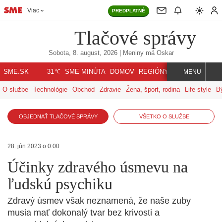
Viac
PREDPLATNÉ
Tlačové správy
Sobota, 8. august, 2026
| Meniny má
Oskar
℃
SME.SK
SME MINÚTA
DOMOV
REGIÓNY
INDEX
SVET
31
MENU
O službe
Technológie
Obchod
Zdravie
Žena, šport, rodina
Life style
B
OBJEDNAŤ TLAČOVÉ SPRÁVY
VŠETKO O SLUŽBE
28. jún 2023 o 0:00
Účinky zdravého úsmevu na
ľudskú psychiku
Zdravý úsmev však neznamená, že naše zuby
musia mať dokonalý tvar bez krivosti a