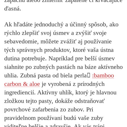
ďasná.
Ak hľadáte jednoduchý a účinný spôsob, ako
rýchlo zlepšiť svoj úsmev a zvýšiť svoje
sebavedomie, môžete zvážiť aj používanie
tých správnych produktov, ktoré vaša ústna
dutina potrebuje. Napríklad pre belší úsmev
siahnite po zubných pastách na báze aktívneho
uhlia. Zubná pasta od biela perla
:bamboo
carbon & aloe
je vyrobená z prírodných
ingrediencií. Aktívny uhlík, ktorý je hlavnou
zložkou tejto pasty, dokáže odstraňovať
povrchové zafarbenia zo zubov. Pri
pravidelnom používaní budú vaše zuby
viditeľne belšie a zdravšie. Ak vás trápi