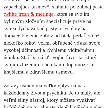
zapáchajúci „úsmev“, siahnite po zubnej paste
:white fresh & moringa
, ktorá sa svojím
bylinným zložením špecializuje práve na
svieži dych. Zubné pasty a systémy na
domáce bielenie zubov od biela perla sú už
niekoľko rokov veľmi obľúbené vďaka svojej
vysokej účinnosti a rýchlemu viditeľnému
účinku. Stačí si nájsť svojho favorita, ktorý
svojím zložením a účinkami dopomôže ku
krajšiemu a zdravšiemu úsmevu.
Zdravý úsmev má veľký vplyv na náš
každodenný život a psychiku. Je to malý, ale
veľmi silný nástroj, ktorý môžete využívať
každý deň na to, aby ste zlepšili náladu nielen