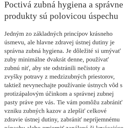
Poctivá zubná hygiena a správne
produkty sú polovicou úspechu
Jedným zo základných princípov krásneho
úsmevu, ale hlavne zdravej ústnej dutiny je
správna
zubná hygiena
. Je dôležité si umývať
zuby minimálne dvakrát denne, používať
zubnú niť, aby ste odstránili nečistoty a
zvyšky potravy z medzizubných priestorov,
taktiež nevynechajte používanie ústnych vôd s
protizápalovým účinkom a správnej zubnej
pasty práve pre vás. Tie vám pomôžu zabrániť
vzniku zubných kazov a zlepšiť celkové
zdravie ústnej dutiny, zabrániť nepríjemnému
zápachu alebo zmierniť zapálené či krvácajúce