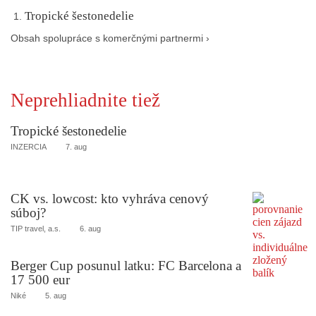
Tropické šestonedelie
Obsah spolupráce s komerčnými partnermi ›
Neprehliadnite tiež
Tropické šestonedelie
INZERCIA
7. aug
CK vs. lowcost: kto vyhráva cenový
súboj?
TIP travel, a.s.
6. aug
Berger Cup posunul latku: FC Barcelona a
17 500 eur
Niké
5. aug