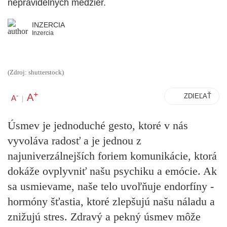
nepravidelných medzier.
INZERCIA
Inzercia
(Zdroj: shutterstock)
+
A
-
ZDIEĽAŤ
A
|
Úsmev je jednoduché gesto, ktoré v nás
vyvoláva radosť a je jednou z
najuniverzálnejších foriem komunikácie, ktorá
dokáže ovplyvniť našu psychiku a emócie. Ak
sa usmievame, naše telo uvoľňuje endorfíny -
hormóny šťastia, ktoré zlepšujú našu náladu a
znižujú stres. Zdravý a pekný úsmev môže