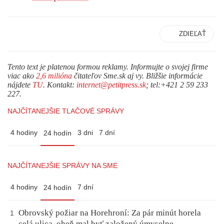
ZDIEĽAŤ
Tento text je platenou formou reklamy. Informujte o svojej firme
viac ako
2,6 milióna
čitateľov Sme.sk aj vy. Bližšie informácie
nájdete
TU
. Kontakt:
internet@petitpress.sk
; tel:+421 2 59 233
227.
NAJČÍTANEJŠIE TLAČOVÉ SPRÁVY
4 hodiny
3 dni
7 dní
24 hodín
NAJČÍTANEJŠIE SPRÁVY NA SME
4 hodiny
7 dní
24 hodín
Obrovský požiar na Horehroní: Za pár minút horela
1
celá ulica, oheň mal byť založený úmyselne