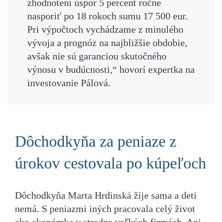
zhodnotení úspor 5 percent ročne
nasporiť po 18 rokoch sumu 17 500 eur.
Pri výpočtoch vychádzame z minulého
vývoja a prognóz na najbližšie obdobie,
avšak nie sú garanciou skutočného
výnosu v budúcnosti,“ hovorí expertka na
investovanie Pálová.
Dôchodkyňa za peniaze z
úrokov cestovala po kúpeľoch
Dôchodkyňa Marta Hrdinská žije sama a deti
nemá. S peniazmi iných pracovala celý život
ako ekonómka v stredne veľkých firmách. Ani