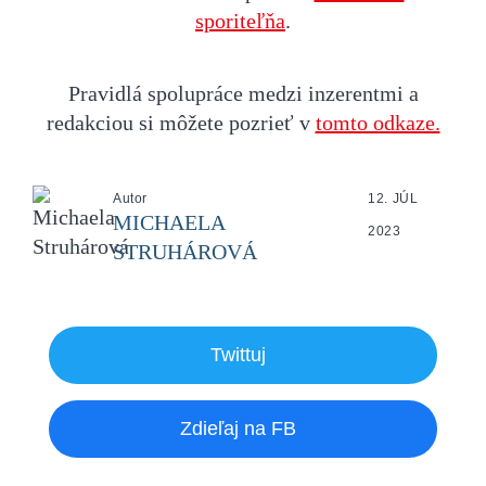
sporiteľňa
.
Pravidlá spolupráce medzi inzerentmi a
redakciou si môžete pozrieť v
tomto odkaze.
Autor
12. JÚL
MICHAELA
2023
STRUHÁROVÁ
Twittuj
Zdieľaj na FB