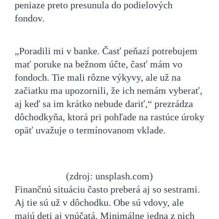
peniaze preto presunula do podielových
fondov.
„Poradili mi v banke. Časť peňazí potrebujem
mať poruke na bežnom účte, časť mám vo
fondoch. Tie mali rôzne výkyvy, ale už na
začiatku ma upozornili, že ich nemám vyberať,
aj keď sa im krátko nebude dariť,“ prezrádza
dôchodkyňa, ktorá pri pohľade na rastúce úroky
opäť uvažuje o termínovanom vklade.
(zdroj: unsplash.com)
Finančnú situáciu často preberá aj so sestrami.
Aj tie sú už v dôchodku. Obe sú vdovy, ale
majú deti aj vnúčatá. Minimálne jedna z nich