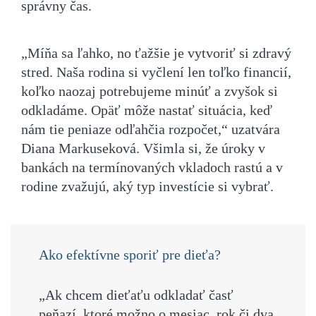
správny čas.
„Míňa sa ľahko, no ťažšie je vytvoriť si zdravý
stred. Naša rodina si vyčlení len toľko financií,
koľko naozaj potrebujeme minúť a zvyšok si
odkladáme. Opäť môže nastať situácia, keď
nám tie peniaze odľahčia rozpočet,“ uzatvára
Diana Markuseková. Všimla si, že úroky v
bankách na termínovaných vkladoch rastú a v
rodine zvažujú, aký typ investície si vybrať.
Ako efektívne sporiť pre dieťa?
„Ak chcem dieťaťu odkladať časť
peňazí, ktoré možno o mesiac, rok či dva