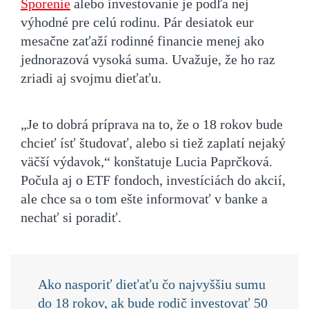
Sporenie
alebo investovanie je podľa nej
výhodné pre celú rodinu. Pár desiatok eur
mesačne zaťaží rodinné financie menej ako
jednorazová vysoká suma. Uvažuje, že ho raz
zriadi aj svojmu dieťaťu.
„Je to dobrá príprava na to, že o 18 rokov bude
chcieť ísť študovať, alebo si tiež zaplatí nejaký
väčší výdavok,“ konštatuje Lucia Paprčková.
Počula aj o ETF fondoch, investíciách do akcií,
ale chce sa o tom ešte informovať v banke a
nechať si poradiť.
Ako nasporiť dieťaťu čo najvyššiu sumu
do 18 rokov, ak bude rodič investovať 50