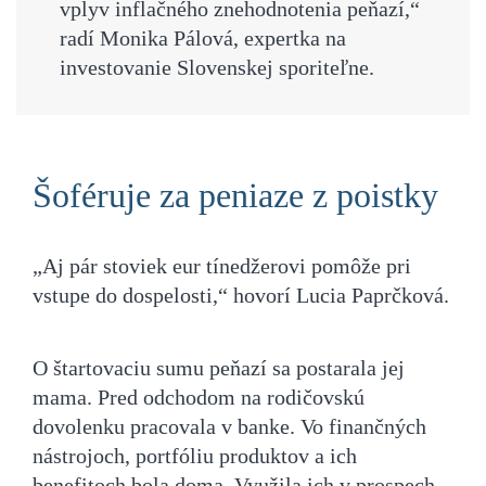
vplyv inflačného znehodnotenia peňazí,“
radí Monika Pálová, expertka na
investovanie Slovenskej sporiteľne.
Šoféruje za peniaze z poistky
„Aj pár stoviek eur tínedžerovi pomôže pri
vstupe do dospelosti,“ hovorí Lucia Paprčková.
O štartovaciu sumu peňazí sa postarala jej
mama. Pred odchodom na rodičovskú
dovolenku pracovala v banke. Vo finančných
nástrojoch, portfóliu produktov a ich
benefitoch bola doma. Využila ich v prospech