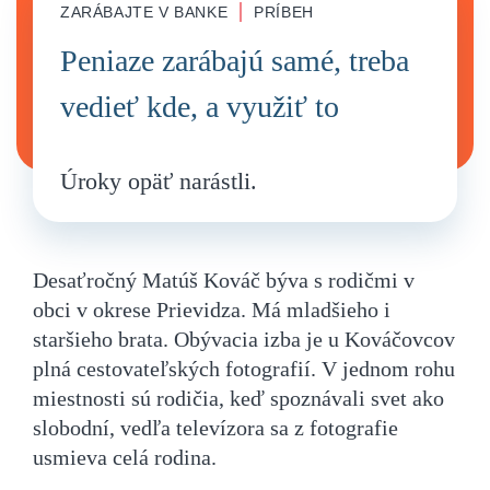
|
ZARÁBAJTE V BANKE
PRÍBEH
Peniaze zarábajú samé, treba
vedieť kde, a využiť to
Úroky opäť narástli.
Desaťročný Matúš Kováč býva s rodičmi v
obci v okrese Prievidza. Má mladšieho i
staršieho brata. Obývacia izba je u Kováčovcov
plná cestovateľských fotografií. V jednom rohu
miestnosti sú rodičia, keď spoznávali svet ako
slobodní, vedľa televízora sa z fotografie
usmieva celá rodina.