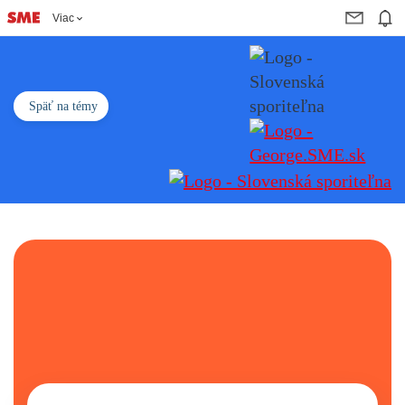
Viac
Späť na témy