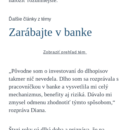
Ďalšie články z témy
Zarábajte v banke
Zobraziť prehľad tém
„Pôvodne som o investovaní do dlhopisov
takmer nič nevedela. Dlho som sa rozprávala s
pracovníčkou v banke a vysvetlila mi celý
mechanizmus, benefity aj riziká. Dávalo mi
zmysel odmenu zhodnotiť týmto spôsobom,“
rozpráva Diana.
Štyri roky sú dlhá doba a priznáva, že na