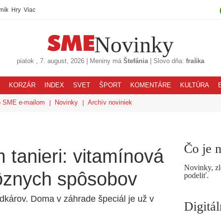
ník
Hry
Viac
Novinky
piatok
, 7. august, 2026
|
Meniny má
Štefánia
|
Slovo dňa:
fraška
KORZÁR
INDEX
SVET
ŠPORT
KOMENTÁRE
KULTÚRA
o SME e-mailom
Novinky
Archív noviniek
Čo je 
 tanieri: vitamínová
Novinky, zl
ôznych spôsobov
podeliť.
adkárov. Doma v záhrade špeciál je už v
Digitá