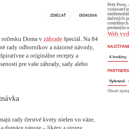
Petit Press
vydavateľst
multimediál
ZDIEĽAŤ
DISKUSIA
tlačených p
centrálnych
predaným ná
Web vyd
ú ročenku
Doma v
záhrade
špeciál
. Na 84
čné rady odborníkov a názorné návody,
NAJČÍTANE
špiratívne a originálne recepty a
4 hodiny
eností pre vaše záhrady, sady alebo
PARTNERS
Vybrané
Obsah spolu
utnávka
 majú rady čerstvé kvety nielen vo váze,
 na domáce nápoje – likéry a sirupy,