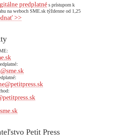
gitálne predplatné
s prístupom k
ahu na weboch SME.sk týždenne od 1,25
dnať >>
ty
SME:
e.sk
redplatné:
k@sme.sk
edplatné:
ne@petitpress.sk
chod:
@petitpress.sk
sme.sk
teľstvo Petit Press