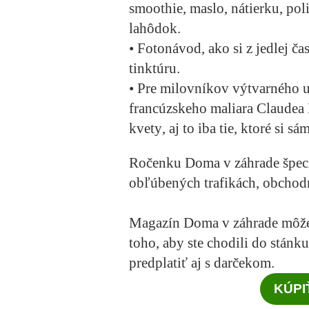
smoothie, maslo, nátierku, po
lahôdok.
• Fotonávod, ako si z jedlej ča
tinktúru.
• Pre milovníkov výtvarného 
francúzskeho maliara
Claudea
kvety
, aj to iba tie, ktoré si s
Ročenku
Doma v záhrade špec
obľúbených trafikách, obcho
Magazín Doma v záhrade
môže
toho, aby ste chodili do stá
predplatiť aj s darčekom.
KÚPI