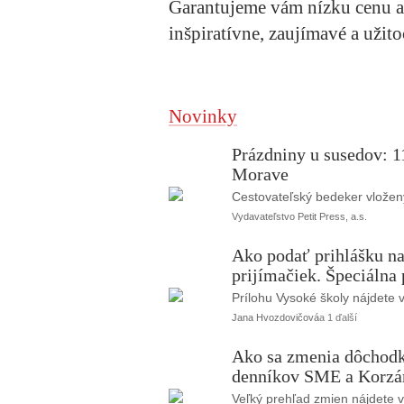
Garantujeme vám nízku cenu a 
inšpiratívne, zaujímavé a užito
Novinky
Prázdniny u susedov: 11
Morave
Cestovateľský bedeker vložen
Vydavateľstvo Petit Press, a.s.
Ako podať prihlášku na
prijímačiek. Špeciálna
Prílohu Vysoké školy nájdete 
Jana Hvozdovičová
a 1 ďalší
Ako sa zmenia dôchodky
denníkov SME a Korzár
Veľký prehľad zmien nájdete 