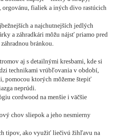
 orgovánu, fialiek a iných divo rastúcich
jbežnejších a najchutnejších
jedlých
árky a záhradkári môžu nájsť priamo pred
 záhradnou bránkou.
stromov
aj s detailnými kresbami, kde si
dzi technikami vrúbľovania v období,
mi, pomocou ktorých môžeme štepiť
iazga neprúdi.
ógiu cordwood
na menšie i väčšie
rový chov sliepok
a jeho nesmierny
ch tipov, ako využiť
liečivú žihľavu
na