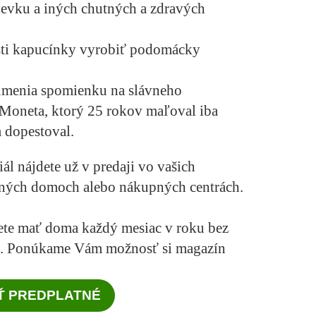
lievku a iných chutných a zdravých
sti
kapucínky
vyrobiť podomácky
umenia spomienku na slávneho
 Moneta
, ktorý 25 rokov
maľoval iba
ám dopestoval.
iál
nájdete
už v predaji
vo vašich
dných domoch alebo nákupných centrách.
te mať doma každý mesiac v roku bez
nku. Ponúkame Vám možnosť si magazín
Ť PREDPLATNÉ