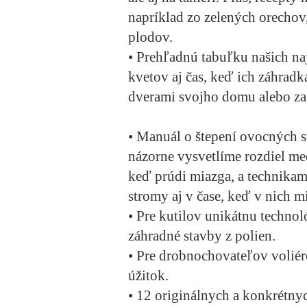
napríklad zo zelených orechov,
plodov.
•
Prehľadnú tabuľku
našich na
kvetov
aj čas, keď ich záhradk
dverami svojho domu alebo za
•
Manuál o štepení ovocných 
názorne vysvetlíme rozdiel me
keď prúdi miazga, a technika
stromy aj v čase, keď v nich m
•
Pre kutilov
unikátnu technol
záhradné stavby z polien.
• Pre drobnochovateľov
volié
úžitok.
• 12 originálnych a konkrétny