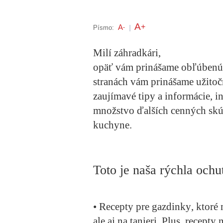
A
+
A
Písmo:
-
|
Milí záhradkári,
opäť vám prinášame obľúben
stranách vám prinášame užito
zaujímavé tipy a informácie, in
množstvo ďalších cenných skús
kuchyne.
Toto je naša rýchla och
•
Recepty pre gazdinky
, ktoré
ale aj na tanieri. Plus, recepty