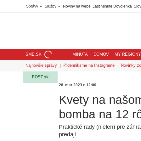
Správy
Služby
Noviny na webe
Last Minute Dovolenka
Slov
SME.SK
MINÚTA
DOMOV
MY REGIÓNY
Najnovšie správy
@denniksme na Instagrame
Novinky z
POST.sk
28. mar 2023 o 12:00
Kvety na našom
bomba na 12 r
Praktické rady (nielen) pre záhr
predaji.