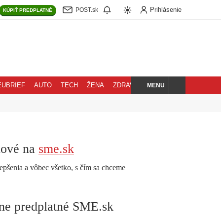
Prihlásenie
POST.sk
KÚPIŤ
PREDPLATNÉ
MENU
EUBRIEF
AUTO
TECH
ŽENA
ZDRAVIE
BLOG
HĽADAJ
nové na
sme.sk
epšenia a vôbec všetko, s čím sa chceme
lne predplatné SME.sk