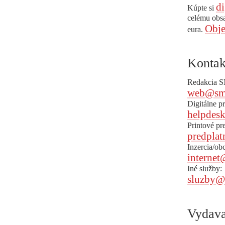
di
Kúpte si
celému obs
Obje
eura.
Kontak
Redakcia 
web@sm
Digitálne p
helpdes
Printové pr
predplat
Inzercia/ob
internet
Iné služby:
sluzby@
Vydava