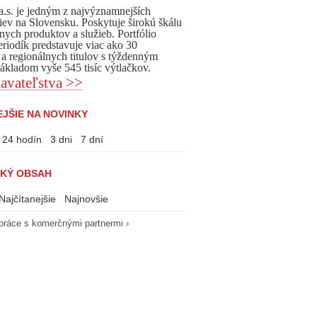
, a.s. je jedným z najvýznamnejších
iev na Slovensku. Poskytuje širokú škálu
nych produktov a služieb. Portfólio
eriodík predstavuje viac ako 30
 a regionálnych titulov s týždenným
kladom vyše 545 tisíc výtlačkov.
avateľstva >>
JŠIE NA NOVINKY
24 hodín
3 dni
7 dní
KÝ OBSAH
Najčítanejšie
Najnovšie
práce s komerčnými partnermi ›