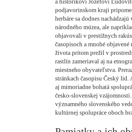
a historikovi Jozefovi Ľudoví
podjavorinskom kraji pripomen
herbáre sa dodnes nachádzajú
národného múzea, ale napríklad
objavovali v prestížnych rak
časopisoch a mnohé objavené r
života pritom prežil v prostre
rastlín zameriaval aj na etnog
miestneho obyvateľstva. Preraz
stránkach časopisu Český lid.
aj mimoriadne bohatá spolupr
česko-slovenskej vzájomnosti.
významného slovenského vedca
kultúrnej spolupráce oboch br
Pamiatky a ich o