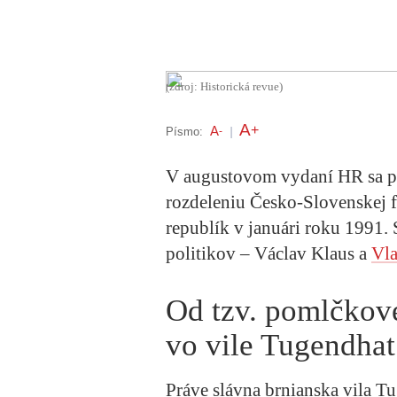
(zdroj: Historická revue)
A
+
A
Písmo:
-
|
V augustovom vydaní HR sa poz
rozdeleniu Česko-Slovenskej 
republík v januári roku 1991. 
politikov – Václav Klaus a
Vla
Od tzv. pomlčkov
vo vile Tugendhat
Práve slávna brnianska vila T