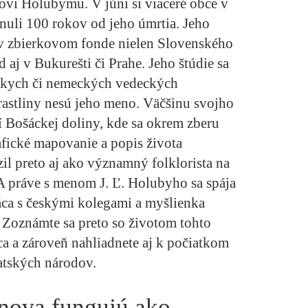
tovi Holubymu. V júni si viaceré obce v
uli 100 rokov od jeho úmrtia. Jeho
 v zbierkovom fonde nielen Slovenského
 aj v Bukurešti či Prahe. Jeho štúdie sa
úskych či nemeckých vedeckých
astliny nesú jeho meno. Väčšinu svojho
dí Bošáckej doliny, kde sa okrem zberu
rafické mapovanie a popis života
il preto aj ako významný folklorista na
 A práve s menom J. Ľ. Holubyho sa spája
áca s českými kolegami a myšlienka
 Zoznámte sa preto so životom tohto
 a zároveň nahliadnete aj k počiatkom
atských národov.
bnova fungujú ako