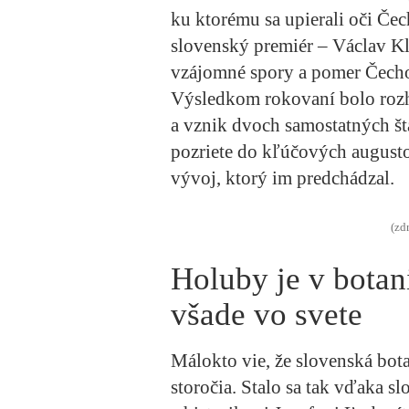
ku ktorému sa upierali oči Čech
slovenský premiér – Václav Kla
vzájomné spory a pomer Čecho
Výsledkom rokovaní bolo rozh
a vznik dvoch samostatných š
pozriete do kľúčových augusto
vývoj, ktorý im predchádzal.
(zd
Holuby je v botan
všade vo svete
Málokto vie, že slovenská bota
storočia. Stalo sa tak vďaka s