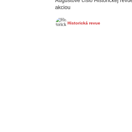
Augustové číslo Historickej revue
akciou
Historická revue