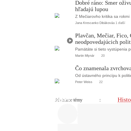
Dobré ráno: Smer oživu
hľadajú lupou
Z Mečiarovho kritika sa rokmi 
Jana Krescanko Dibáková
a 1 ďalší
V
Plavčan, Mečiar, Fico,
i
neodpovedajúcich poli
d
e
o
Pamätáte si tieto vystúpenia p
Martin Mlynár
20
Čo znamenala zvrchovan
Od ústavného princípu k polit
Peter Weiss
22
Histo
Súvisiace témy
: