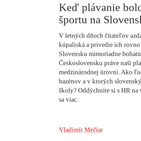
Keď plávanie bol
športu na Slovens
V letných dňoch čitateľov azda
kúpaliská a privedie ich rovn
Slovensku mimoriadne bohatú
Československu práve naši pla
medzinárodnej úrovni. Ako ľudi
bazénov a v ktorých slovenský
školy? Oddýchnite si s HR na
sa viac.
Vladimír Mečiar