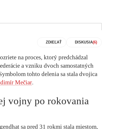
ZDIEĽAŤ
DISKUSIA
riete na proces, ktorý predchádzal
federácie a vzniku dvoch samostatných
Symbolom tohto delenia sa stala dvojica
dimír Mečiar
.
ej vojny po rokovania
ugendhat sa pred 31 rokmi stala miestom,