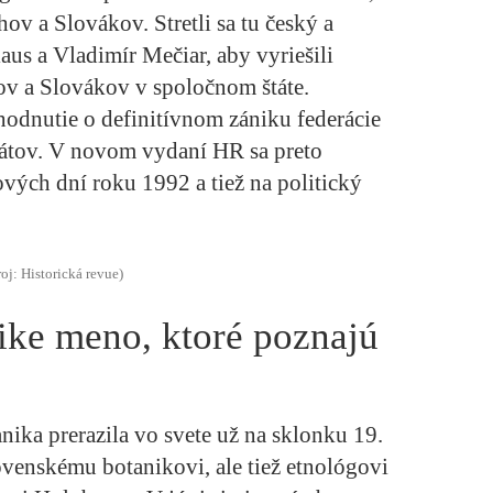
ov a Slovákov. Stretli sa tu český a
us a Vladimír Mečiar, aby vyriešili
v a Slovákov v spoločnom štáte.
odnutie o definitívnom zániku federácie
tátov. V novom vydaní HR sa preto
vých dní roku 1992 a tiež na politický
roj: Historická revue)
ike meno, ktoré poznajú
nika prerazila vo svete už na sklonku 19.
lovenskému botanikovi, ale tiež etnológovi