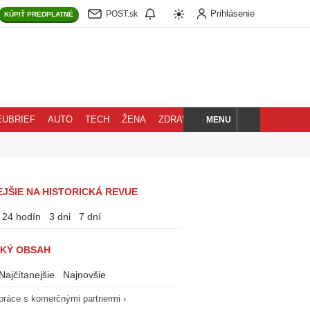
Prihlásenie
POST.sk
KÚPIŤ
PREDPLATNÉ
MENU
EUBRIEF
AUTO
TECH
ŽENA
ZDRAVIE
BLOG
HĽADAJ
JŠIE NA HISTORICKÁ REVUE
24 hodín
3 dni
7 dní
KÝ OBSAH
Najčítanejšie
Najnovšie
práce s komerčnými partnermi ›