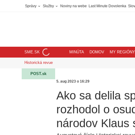
Správy
Služby
Noviny na webe
Last Minute Dovolenka
Slov
SME.SK
MINÚTA
DOMOV
MY REGIÓNY
Historická revue
POST.sk
5. aug 2023 o 16:29
Ako sa delila s
rozhodol o osu
národov Klaus