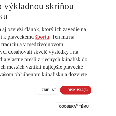
o výkladnou skriňou
ku
 aj osvieži článok, ktorý ich zavedie na
o i k plaveckému
športu
. Ten ma na
 tradíciu a v medzivojnovom
vci dosahovali skvelé výsledky i na
a vlastne prešli z riečnych kúpalísk do
ch mestách vznikli najlepšie plavecké
 vašom obľúbenom kúpalisku a dozviete
ZDIEĽAŤ
DISKUSIA
(6)