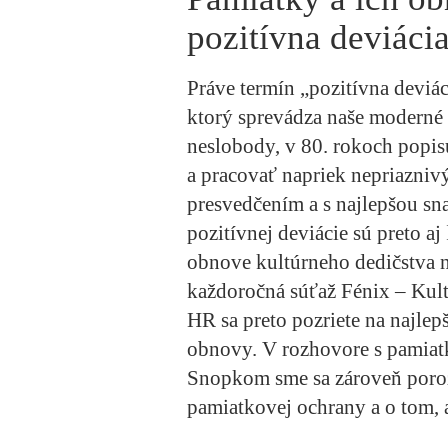
pozitívna deviáci
Práve termín „pozitívna deviá
ktorý sprevádza naše moderné 
neslobody, v 80. rokoch popisu
a pracovať napriek nepriazni
presvedčením a s najlepšou sn
pozitívnej deviácie sú preto aj
obnove kultúrneho dedičstva 
každoročná súťaž Fénix – Kul
HR sa preto pozriete na najlep
obnovy. V rozhovore s pamiat
Snopkom sme sa zároveň porozp
pamiatkovej ochrany a o tom, a