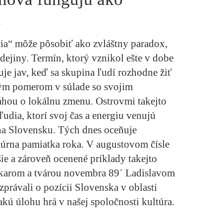
a
cia“ môže pôsobiť ako zvláštny paradox,
dejiny. Termín, ktorý vznikol ešte v dobe
je jav, keď sa skupina ľudí rozhodne žiť
vým pomerom v súlade so svojim
ahou o lokálnu zmenu. Ostrovmi takejto
 ľudia, ktorí svoj čas a energiu venujú
na Slovensku. Tých dnes oceňuje
túrna pamiatka roka. V augustovom čísle
šie a zároveň ocenené príklady takejto
karom a tvárou novembra 89´ Ladislavom
rávali o pozícii Slovenska v oblasti
kú úlohu hrá v našej spoločnosti kultúra.