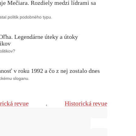
je Mečiara. Rozdiely medzi lídrami sa
stal politik podobného typu.
 Oľha. Legendárne úteky a útoky
tikov
olitikov?
osť v roku 1992 a čo z nej zostalo dnes
ickému sloganu.
rická revue
Historická revue
,