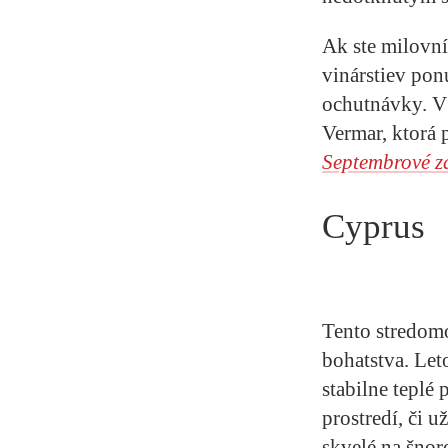
Ak ste milovní
vinárstiev pon
ochutnávky. V 
Vermar, ktorá 
Septembrové z
Cyprus
Tento stredomo
bohatstva. Let
stabilne teplé
prostredí, či 
skvelé na šnor