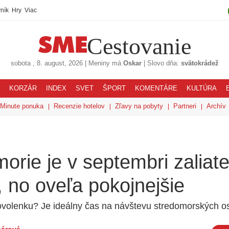
ník
Hry
Viac
Cestovanie
sobota
, 8. august, 2026
|
Meniny má
Oskar
|
Slovo dňa:
svätokrádež
KORZÁR
INDEX
SVET
ŠPORT
KOMENTÁRE
KULTÚRA
 Minute ponuka
Recenzie hotelov
Zľavy na pobyty
Partneri
Archív
orie je v septembri zaliat
 no oveľa pokojnejšie
ovolenku? Je ideálny čas na návštevu stredomorských os