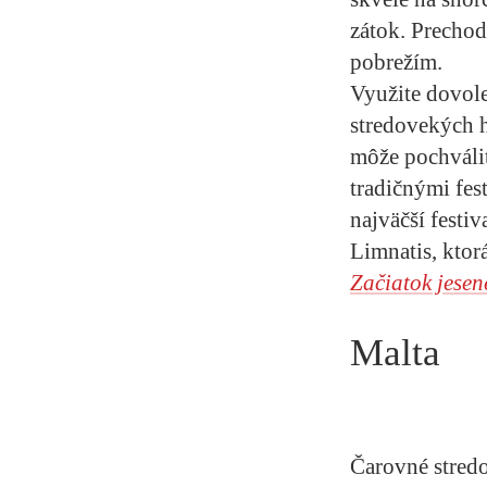
zátok. Prechod
pobrežím.
Využite dovole
stredovekých h
môže pochváli
tradičnými fes
najväčší festi
Limnatis, ktor
Začiatok jese
Malta
Čarovné stredo