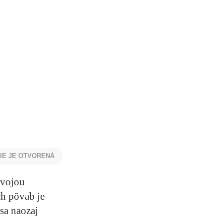
NIE JE OTVORENÁ
svojou
ch pôvab je
sa naozaj