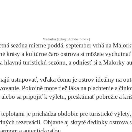
Malorka (zdroj: Adobe Stock)
etná sezóna mierne poddá, september vrhá na Malork
né krásy a kultúrne čaro ostrova si môžete vychutnať
a hlavnú turistickú sezónu, a odniesť si z Malorky au
najú ustupovať, vďaka čomu je ostrov ideálny na ou
avovanie. Pokojné more tiež láka na plachtenie a čln
 alebo sa pripojiť k výletu, preskúmať pobrežie a kri
teplotami je prichádza obdobie pre turistické výlety, 
dných rezervácii. Objavte aj skryté dedinky ostrova 
armom a autentickosťou.