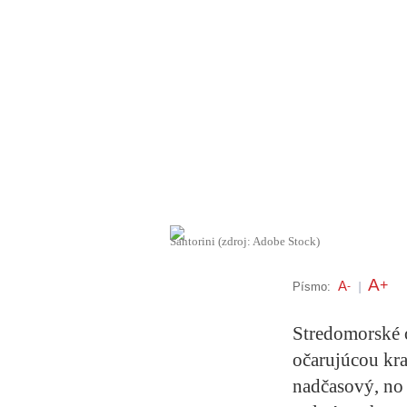
Santorini (zdroj: Adobe Stock)
A
+
A
Písmo:
-
|
Stredomorské 
očarujúcou kra
nadčasový, no 