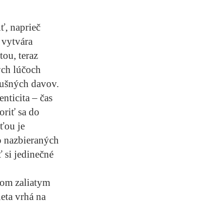
ť, naprieč
 vytvára
tou, teraz
ých lúčoch
rušných davov.
nticita – čas
oriť sa do
sťou je
o nazbieraných
 si jedinečné
kom zaliatym
eta vrhá na