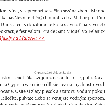
kmi vína, v septembri sa začína sezóna zberu. Mnoh
úka návštevy tradičných vinohradov Mallorquin Finc
Binissalem sa každoročne koná slávnosť na záver zb
pokračuje festivalom Fira de Sant Miquel vo Felanitx
ájazdy na Malorku >>
Cyprus (zdroj: Adobe Stock)
rský klenot láka svojou zmesou histórie, pobrežia a
o na Cypre trvá o niečo dlhšie než na iných ostrovoch
 počasie. Užite si zlatý piesok a azúrovú vodu v poko
už leňošíte, plávate alebo sa venujete vodným športom
chlovanie, potápanie sa či výlety loďou do skrytých