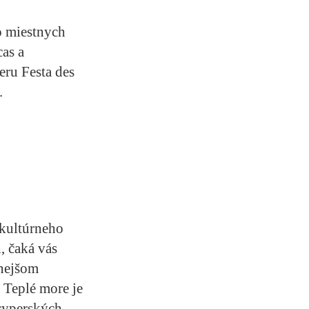
o miestnych
as a
eru Festa des
.
 kultúrneho
, čaká vás
jnejšom
. Teplé more je
 cyperských