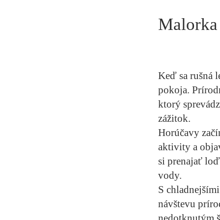
Malorka
Keď sa rušná l
pokoja. Prírod
ktorý sprevádz
zážitok.
Horúčavy začí
aktivity a obj
si prenajať loď
vody.
S chladnejšími 
návštevu príro
nedotknutým š