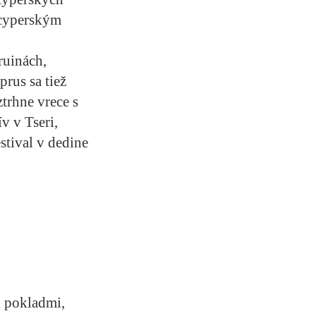
 cyperským
ruinách,
rus sa tiež
trhne vrece s
v v Tseri,
stival v dedine
i pokladmi,