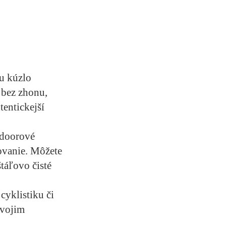
u kúzlo
 bez zhonu,
tentickejší
tdoorové
kovanie. Môžete
štáľovo čisté
cyklistiku či
svojim