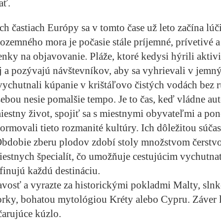
ať.
h častiach Európy sa v tomto čase už leto začína lúči
ozemného mora je počasie stále príjemné, prívetivé a
nky na objavovanie. Pláže, ktoré kedysi hýrili aktivi
 a pozývajú návštevníkov, aby sa vyhrievali v jemn
 vychutnali kúpanie v krištáľovo čistých vodách bez 
ebou nesie pomalšie tempo. Je to čas, keď vládne aute
iestny život, spojiť sa s miestnymi obyvateľmi a pon
 formovali tieto rozmanité kultúry. Ich dôležitou súča
Obdobie zberu plodov zdobí stoly množstvom čerstv
estnych špecialít, čo umožňuje cestujúcim vychutnať
efinujú každú destináciu.
avosť a vyrazte za historickými pokladmi Malty, sln
rky, bohatou mytológiou Kréty alebo Cypru. Záver l
arujúce kúzlo.