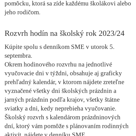
pomôcku, ktorá sa zíde každému školákovi alebo
jeho rodičom.
Rozvrh hodín na školský rok 2023/24
Kúpite spolu s denníkom SME
v utorok 5.
septembra
.
Okrem hodinového rozvrhu na jednotlivé
vyučovacie dni v týždni, obsahuje aj graficky
prehľadný kalendár,
v ktorom nájdete zreteľne
vyznačené všetky dni školských prázdnin a
jarných prázdnin podľa krajov, všetky štátne
sviatky a dni, kedy neprebieha vyučovanie.
Školský rozvrh s kalendárom prázdninových
dní, ktorý vám pomôže s plánovaním rodinných
aktivít, nájdete
v denníku SME
.