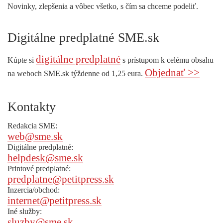
Novinky, zlepšenia a vôbec všetko, s čím sa chceme podeliť.
Digitálne predplatné SME.sk
digitálne predplatné
Kúpte si
s prístupom k celému obsahu
Objednať >>
na weboch SME.sk týždenne od 1,25 eura.
Kontakty
Redakcia SME:
web@sme.sk
Digitálne predplatné:
helpdesk@sme.sk
Printové predplatné:
predplatne@petitpress.sk
Inzercia/obchod:
internet@petitpress.sk
Iné služby:
sluzby@sme.sk