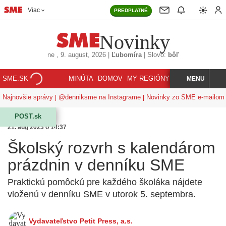
Viac
PREDPLATNÉ
Novinky
ne
, 9. august, 2026
|
Ľubomíra
|
Slovo:
bôľ
SME.SK
MINÚTA
DOMOV
MY REGIÓNY
KORZÁR
MENU
INDEX
HĽADAJ
Najnovšie správy
@denniksme na Instagrame
Novinky zo SME e-mailom
POST.sk
21. aug 2023 o 14:37
Školský rozvrh s kalendárom
prázdnin v denníku SME
Praktickú pomôckú pre každého školáka nájdete
vloženú v denníku SME v utorok 5. septembra.
Vydavateľstvo Petit Press, a.s.