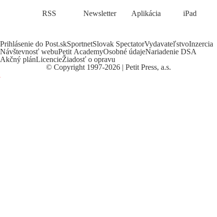
RSS
Newsletter
Aplikácia
iPad
Prihlásenie do Post.sk
Sportnet
Slovak Spectator
Vydavateľstvo
Inzercia
Návštevnosť webu
Petit Academy
Osobné údaje
Nariadenie DSA
Akčný plán
Licencie
Žiadosť o opravu
©
Copyright
1997-2026 | Petit Press, a.s.