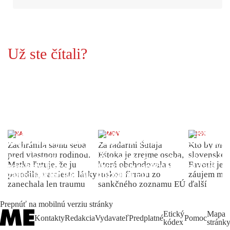
Už ste čítali?
ŽENA
DOMOV
INDEX
Zachránila samu seba
Za radarmi Šutaja
Kto by moh
pred vlastnou rodinou.
Eštoka je zrejme osoba,
slovenské 
Matka ľutuje, že ju
ktorá obchodovala s
Favorit je 
porodila, namiesto lásky
ruskou firmou zo
záujem môž
zanechala len traumu
sankčného zoznamu EÚ
ďalší
Prepnúť na mobilnú verziu stránky
Etický
Mapa
Kontakty
Redakcia
Vydavateľ
Predplatné
Pomoc
kódex
stránk