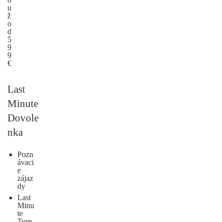
u
ž
o
d
5
9
9
€
Last
Minute
Dovole
nka
Pozn
ávaci
e
zájaz
dy
Last
Minu
te
Ture