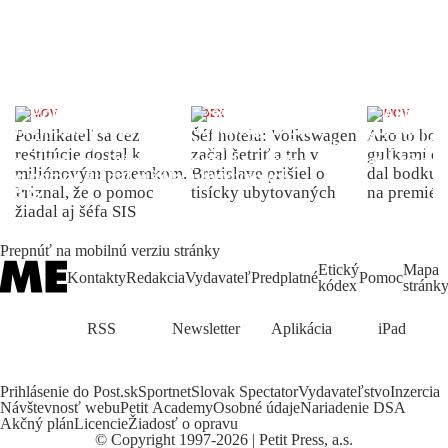
DOMOV
INDEX
DOMOV
Podnikateľ sa cez
Šéf hotela: Volkswagen
Ako to bolo
reštitúcie dostal k
začal šetriť a trh v
guľkami do
miliónovým pozemkom.
Bratislave prišiel o
dal bodku 
Priznal, že o pomoc
tisícky ubytovaných
na premiér
žiadal aj šéfa SIS
Prepnúť na mobilnú verziu stránky
Etický
Mapa
Kontakty
Redakcia
Vydavateľ
Predplatné
Pomoc
kódex
stránk
RSS
Newsletter
Aplikácia
iPad
Prihlásenie do Post.sk
Sportnet
Slovak Spectator
Vydavateľstvo
Inzercia
Návštevnosť webu
Petit Academy
Osobné údaje
Nariadenie DSA
Akčný plán
Licencie
Žiadosť o opravu
©
Copyright
1997-2026 | Petit Press, a.s.