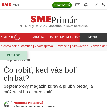
Viac
PREDPLATNÉ
Primár
št
, 6. august, 2026
|
Jozefína
|
Slovo:
heraldika
SME.SK
MINÚTA
DOMOV
MY REGIÓNY
KORZÁR
MENU
INDEX
HĽADAJ
Sebavedomé starnutie
Životospráva
Prevencia
Stravovanie
Zdravie det
POST.sk
8. sep 2023 o 22:30
Čo robiť, keď vás bolí
chrbát?
Septembrový magazín zdravia je už v predaji a
môžete si ho aj predplatiť.
Henrieta Halasová
Šéfredaktorka Magazínu zdravia