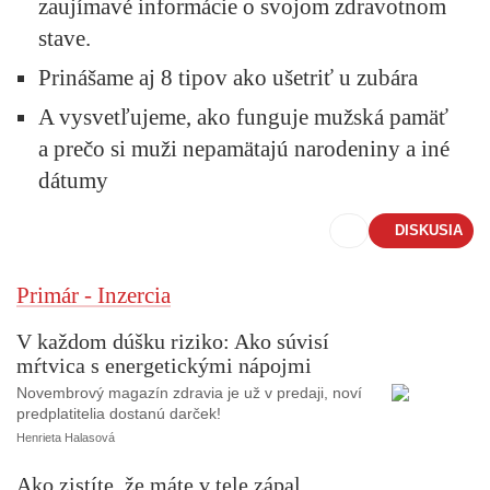
zaujímavé informácie o svojom zdravotnom
stave.
Prinášame aj 8 tipov ako ušetriť u zubára
A vysvetľujeme, ako funguje mužská pamäť
a prečo si muži nepamätajú narodeniny a iné
dátumy
DISKUSIA
Primár - Inzercia
V každom dúšku riziko: Ako súvisí
mŕtvica s energetickými nápojmi
Novembrový magazín zdravia je už v predaji, noví
predplatitelia dostanú darček!
Henrieta Halasová
Ako zistíte, že máte v tele zápal