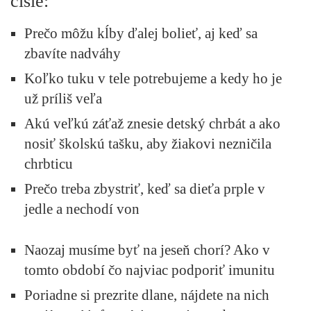
čísle:
Prečo môžu kĺby ďalej bolieť, aj keď sa
zbavíte nadváhy
Koľko tuku v tele potrebujeme a kedy ho je
už príliš veľa
Akú veľkú záťaž znesie detský chrbát a ako
nosiť školskú tašku, aby žiakovi nezničila
chrbticu
Prečo treba zbystriť, keď sa dieťa prple v
jedle a nechodí von
Naozaj musíme byť na jeseň chorí? Ako v
tomto období čo najviac podporiť imunitu
Poriadne si prezrite dlane, nájdete na nich