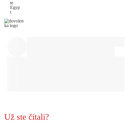
te
Egyp
t
Už ste čítali?