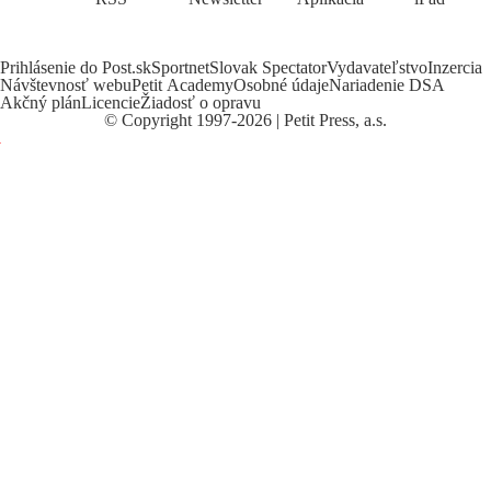
Prihlásenie do Post.sk
Sportnet
Slovak Spectator
Vydavateľstvo
Inzercia
Návštevnosť webu
Petit Academy
Osobné údaje
Nariadenie DSA
Akčný plán
Licencie
Žiadosť o opravu
©
Copyright
1997-2026 | Petit Press, a.s.