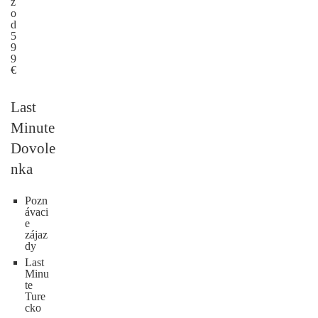
ž
o
d
5
9
9
€
Last
Minute
Dovole
nka
Pozn
ávaci
e
zájaz
dy
Last
Minu
te
Ture
cko