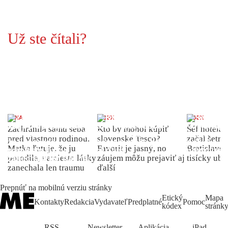
Už ste čítali?
ŽENA
INDEX
INDEX
Zachránila samu seba
Kto by mohol kúpiť
Šéf hotela
pred vlastnou rodinou.
slovenské Tesco?
začal šetriť
Matka ľutuje, že ju
Favorit je jasný, no
Bratislave p
porodila, namiesto lásky
záujem môžu prejaviť aj
tisícky ub
zanechala len traumu
ďalší
Prepnúť na mobilnú verziu stránky
Etický
Mapa
Kontakty
Redakcia
Vydavateľ
Predplatné
Pomoc
kódex
stránk
RSS
Newsletter
Aplikácia
iPad