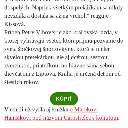
dospelých. Napriek všetkým prekážkam sa nikdy
nevzdala a dostala sa až na vrchol,“ reaguje
Kissová.
Príbeh Petry Vlhovej je ako kráľovská jazda, v
ktorej vyhrávajú všetci, ktorí prijmú pozvanie do
sveta špičkovej športovkyne, ktorá je nielen
skvelou pretekárkou, ale aj dcérou, sestrou,
zverenkou, priateľkou, no hlavne sama sebou –
dievčaťom z Liptova. Kniha je určená deťom od
šiestich rokov.
KÚPIŤ
V edícii už vyšla aj knižka
o Marekovi
Hamšíkovi pod názvom Čarostrelec s kohútom
.