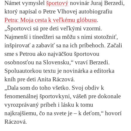
Námet vymyslel
športový
novinár Juraj Berzedi,
ktorý napísal o Petre Vlhovej autobiografiu
Petra: Moja cesta k veľkému glóbusu
.
„Športovci sú pre deti veľkými vzormi.
Najmenší i tínedžeri sa môžu s nimi stotožniť,
inšpirovať a zabaviť sa na ich príbehoch. Začali
sme s Petrou ako najväčšou športovou
osobnosťou na Slovensku,“ vraví Berzedi.
Spoluautorkou textu je novinárka a editorka
kníh pre deti Anita Ráczová.
„Dala som do toho všetko. Svoj obdiv k
fenomenálnej športovkyni, vášeň pre dokonale
vyrozprávaný príbeh i lásku k tomu
najkrajšiemu, čo na svete je – k deťom,“ hovorí
Ráczová.