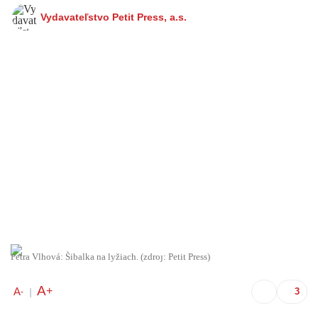
Vydavateľstvo Petit Press, a.s.
Petra Vlhová: Šibalka na lyžiach. (zdroj: Petit Press)
A
+
A
-
|