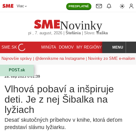
Viac
PREDPLATNÉ
Novinky
pi
, 7. august, 2026
|
Štefánia
|
Slovo:
fraška
SME.SK
MINÚTA
DOMOV
MY REGIÓNY
KORZÁR
MENU
INDEX
HĽADAJ
Najnovšie správy
@denniksme na Instagrame
Novinky zo SME e-mailom
POST.sk
28. sep 2023 o 01:39
Vlhová pobaví a inšpiruje
deti. Je z nej Šibalka na
lyžiach
Desať skutočných príbehov v knihe, ktorá deťom
predstaví slávnu lyžiarku.