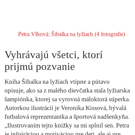
Petra Vlhová: Šibalka na lyžiach
(4 fotografie)
Vyhrávajú všetci, ktorí
prijmú pozvanie
Kniha
Šibalka na lyžiach
vtipne a pútavo
opisuje, ako sa z malého dievčatka stala lyžiarska
šampiónka, ktorej sa vyrovná máloktorá súperka.
Autorkou ilustrácií je Veronika Kissová, bývalá
futbalová reprezentantka a športová nadšenkyňa.
„Ilustrovaním tejto knižky sa mi splnil sen. Petra
je inšpiráciou a motiváciou pre deti, ale aj pre