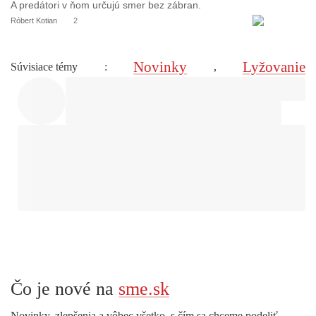
A predátori v ňom určujú smer bez zábran.
Róbert Kotian
2
Novinky
Lyžovanie
Súvisiace témy
:
,
Čo je nové na
sme.sk
Novinky, zlepšenia a vôbec všetko, s čím sa chceme podeliť.