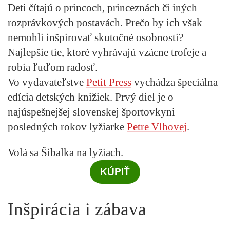
Deti čítajú o princoch, princeznách či iných
rozprávkových postavách. Prečo by ich však
nemohli inšpirovať skutočné osobnosti?
Najlepšie tie, ktoré vyhrávajú vzácne trofeje a
robia ľuďom radosť.
Vo vydavateľstve
Petit Press
vychádza špeciálna
edícia detských knižiek. Prvý diel je o
najúspešnejšej slovenskej športovkyni
posledných rokov lyžiarke
Petre Vlhovej
.
Volá sa
Šibalka na lyžiach.
KÚPIŤ
Inšpirácia i zábava