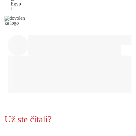
Egyp
t
Už ste čítali?