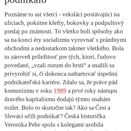
Poznáme to asi všetci - veksláci postávajúci na
uliciach, pokútne kšefty, bokovky a podpultový
predaj po známosti. To všetko boli spôsoby ako
sa na konci éry socializmu vyrovnať s prázdnymi
obchodmi a nedostatkom takmer všetkého. Bola
to zároveň príležitosť pre tých, ktorí, ľudovo
povedané, „vzali rozum do hrsti“ a snažili sa
privyrobiť si, či dokonca naštartovať úspešnú
podnikateľskú kariéru. Zdalo sa, že práve pád
komunizmu v roku
1989
a prvé roky nástupu
dravého kapitalizmu dodajú týmto snahám
rozlet. Bolo to skutočne tak? Ako sa Česi a
Slováci učili podnikať? Česká historička
Veronika Pehe spolu s kolegami urobila