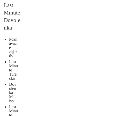
Last
Minute
Dovole
nka
Pozn
ávaci
e
zájaz
dy
Last
Minu
te
Ture
cko
Dov
olen
ka
Mald
ivy
Last
Minu
te