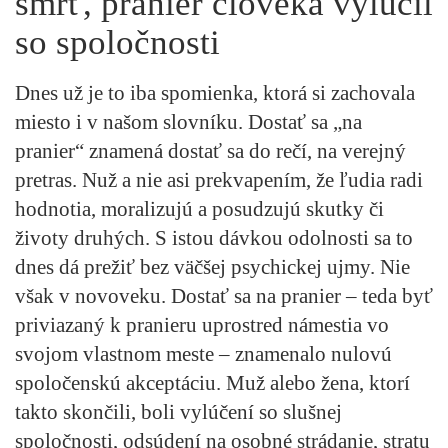
smrť, pranier človeka vylúčil
so spoločnosti
Dnes už je to iba spomienka, ktorá si zachovala
miesto i v našom slovníku. Dostať sa „na
pranier“ znamená dostať sa do rečí, na verejný
pretras. Nuž a nie asi prekvapením, že ľudia radi
hodnotia, moralizujú a posudzujú skutky či
životy druhých. S istou dávkou odolnosti sa to
dnes dá prežiť bez väčšej psychickej ujmy. Nie
však v novoveku. Dostať sa na pranier – teda byť
priviazaný k pranieru uprostred námestia vo
svojom vlastnom meste – znamenalo nulovú
spoločenskú akceptáciu. Muž alebo žena, ktorí
takto skončili, boli vylúčení so slušnej
spoločnosti, odsúdení na osobné strádanie, stratu