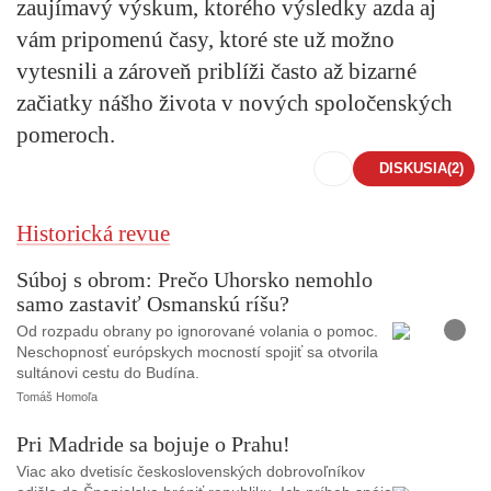
zaujímavý výskum, ktorého výsledky azda aj
vám pripomenú časy, ktoré ste už možno
vytesnili a zároveň priblíži často až bizarné
začiatky nášho života v nových spoločenských
pomeroch.
DISKUSIA
(2)
Historická revue
Súboj s obrom: Prečo Uhorsko nemohlo
samo zastaviť Osmanskú ríšu?
F
o
Od rozpadu obrany po ignorované volania o pomoc.
t
Neschopnosť európskych mocností spojiť sa otvorila
o
sultánovi cestu do Budína.
Tomáš Homoľa
Pri Madride sa bojuje o Prahu!
Viac ako dvetisíc československých dobrovoľníkov