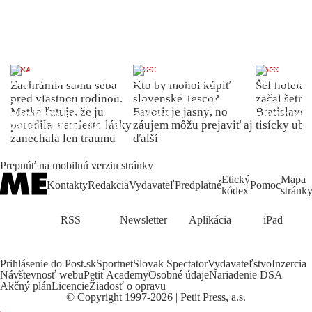
ŽENA
INDEX
INDEX
Zachránila samu seba
Kto by mohol kúpiť
Šéf hotela
pred vlastnou rodinou.
slovenské Tesco?
začal šetriť
Matka ľutuje, že ju
Favorit je jasný, no
Bratislave p
porodila, namiesto lásky
záujem môžu prejaviť aj
tisícky ub
zanechala len traumu
ďalší
Prepnúť na mobilnú verziu stránky
Etický
Mapa
Kontakty
Redakcia
Vydavateľ
Predplatné
Pomoc
kódex
stránk
RSS
Newsletter
Aplikácia
iPad
Prihlásenie do Post.sk
Sportnet
Slovak Spectator
Vydavateľstvo
Inzercia
Návštevnosť webu
Petit Academy
Osobné údaje
Nariadenie DSA
Akčný plán
Licencie
Žiadosť o opravu
©
Copyright
1997-2026 | Petit Press, a.s.