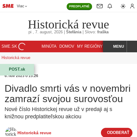
Viac
PREDPLATNÉ
Historická revue
pi
, 7. august, 2026
|
Štefánia
|
Slovo:
fraška
SME.SK
MINÚTA
DOMOV
MY REGIÓNY
KORZÁR
MENU
INDEX
HĽADAJ
Historická revue
POST.sk
6. nov 2023 o 15:26
Divadlo smrti vás v novembri
zamrazí svojou surovosťou
Nové číslo Historickej revue už v predaji aj s
knižnou predplatiteľskou akciou
Historická revue