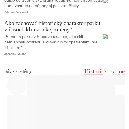
odišlo do Španielska brániť republiku. Ich príbeh spája
obetavosť, tajné nábory aj politické čistky.
Zdenko Maršálek
Ako zachovať historický charakter parku
v časoch klimatickej zmeny?
Premena parku v Stupave ukazuje, ako skĺbiť
pamiatkovú ochranu s klimatickými opatreniami pre
21. storočie.
Jaroslav Valent
Historická revue
Súvisiace témy
: