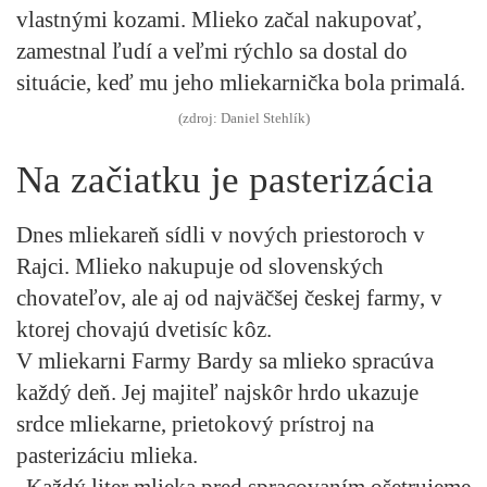
vlastnými kozami. Mlieko začal nakupovať,
zamestnal ľudí a veľmi rýchlo sa dostal do
situácie, keď mu jeho mliekarnička bola primalá.
(zdroj: Daniel Stehlík)
Na začiatku je pasterizácia
Dnes mliekareň sídli v nových priestoroch v
Rajci. Mlieko nakupuje od slovenských
chovateľov, ale aj od najväčšej českej farmy, v
ktorej chovajú dvetisíc kôz.
V mliekarni Farmy Bardy sa mlieko spracúva
každý deň. Jej majiteľ najskôr hrdo ukazuje
srdce mliekarne, prietokový prístroj na
pasterizáciu mlieka.
„Každý liter mlieka pred spracovaním ošetrujeme