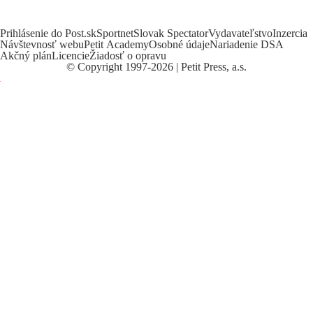
Prihlásenie do Post.sk
Sportnet
Slovak Spectator
Vydavateľstvo
Inzercia
Návštevnosť webu
Petit Academy
Osobné údaje
Nariadenie DSA
Akčný plán
Licencie
Žiadosť o opravu
©
Copyright
1997-2026 | Petit Press, a.s.