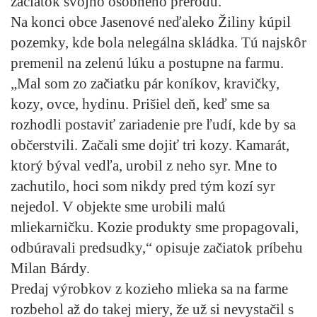
začiatok svojho osobného prerodu.
Na konci obce Jasenové neďaleko Žiliny kúpil
pozemky, kde bola nelegálna skládka. Tú najskôr
premenil na zelenú lúku a postupne na farmu.
„Mal som zo začiatku pár koníkov, kravičky,
kozy, ovce, hydinu. Prišiel deň, keď sme sa
rozhodli postaviť zariadenie pre ľudí, kde by sa
občerstvili. Začali sme dojiť tri kozy. Kamarát,
ktorý býval vedľa, urobil z neho syr. Mne to
zachutilo, hoci som nikdy pred tým kozí syr
nejedol. V objekte sme urobili malú
mliekarničku. Kozie produkty sme propagovali,
odbúravali predsudky,“ opisuje začiatok príbehu
Milan Bárdy.
Predaj výrobkov z kozieho mlieka sa na farme
rozbehol až do takej miery, že už si nevystačil s