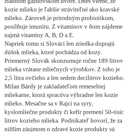
žiadnom gazdovskom dvore. Dnes vieme, že
kozie mlieko je ľahšie stráviteľné ako kravské
mlieko. Zároveň je prírodným probiotikom,
posilňuje imunitu. Z vitamínov v ňom nájdeme
najmä vitamíny A, B, D a E.
Napriek tomu si Slováci len zriedka doprajú
dúšok mlieka, ktoré pochádza od kozy.
Priemerný Slovák skonzumuje ročne 189 litrov
mlieka vrátane mliečnych výrobkov. Z toho je
2,5 litra ovčieho a len sedem decilitrov kozieho.
Milan Bárdy je zakladateľom remeselnej
mliekarne, ktorá spracúva výhradne len kozie
mlieko. Mesačne sa v Rajci na syry,
kyslomliečne produkty či kefír premení 50-tisíc
litrov kozieho mlieka. Podnikateľ hovorí, že za
nižším záujmom o zdravé kozie produkty sú