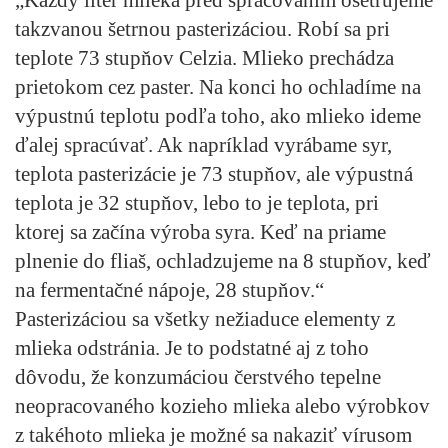
takzvanou šetrnou pasterizáciou. Robí sa pri
teplote 73 stupňov Celzia. Mlieko prechádza
prietokom cez paster. Na konci ho ochladíme na
výpustnú teplotu podľa toho, ako mlieko ideme
ďalej spracúvať. Ak napríklad vyrábame syr,
teplota pasterizácie je 73 stupňov, ale výpustná
teplota je 32 stupňov, lebo to je teplota, pri
ktorej sa začína výroba syra. Keď na priame
plnenie do fliaš, ochladzujeme na 8 stupňov, keď
na fermentačné nápoje, 28 stupňov.“
Pasterizáciou sa všetky nežiaduce elementy z
mlieka odstránia. Je to podstatné aj z toho
dôvodu, že konzumáciou čerstvého tepelne
neopracovaného kozieho mlieka alebo výrobkov
z takéhoto mlieka je možné sa nakaziť vírusom