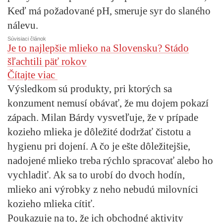
Keď má požadované pH, smeruje syr do slaného
nálevu.
Súvisiaci článok
Je to najlepšie mlieko na Slovensku? Stádo
šľachtili päť rokov
Čítajte viac
Výsledkom sú produkty, pri ktorých sa
konzument nemusí obávať, že mu dojem pokazí
zápach. Milan Bárdy vysvetľuje, že v prípade
kozieho mlieka je dôležité dodržať čistotu a
hygienu pri dojení. A čo je ešte dôležitejšie,
nadojené mlieko treba rýchlo spracovať alebo ho
vychladiť. Ak sa to urobí do dvoch hodín,
mlieko ani výrobky z neho nebudú milovníci
kozieho mlieka cítiť.
Poukazuje na to, že ich obchodné aktivity