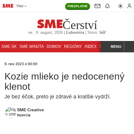
Viac
PREDPLATNÉ
Čerství
ne
, 9. august, 2026
|
Ľubomíra
|
Slovo:
bôľ
SME.SK
SME MINÚTA
DOMOV
REGIÓNY
INDEX
SVET
MENU
ŠPORT
K
HĽADAJ
9. nov 2023 o 00:00
Kozie mlieko je nedocenený
klenot
Je bez éčok, preto je zdravé a kratšie vydrží.
SME Creative
Inzercia