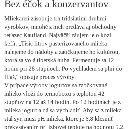
Bez éčok a konzervantov
Mliekareň zásobuje trh tridsiatimi druhmi
výrobkov, mnohé z nich predáva aj obchodný
reťazec Kaufland. Najväčší záujem je o kozí
kefír. „Tisíc litrov pasterizovaného mlieka
nalejeme do nádoby a zaočkujeme ho kultúrou,
ktorá sa volá tibetská huba. Fermentuje sa 12
hodín pri 28 stupňoch. Po vychladení sa plní do
fliaš,“ opisuje proces výroby.
V prípade výroby jogurtov sa zaočkované
mlieko vloží do termoboxu s teplotou 42
stupňov na 12 až 14 hodín. Po 12 hodinách je z
mlieka jogurt a dá sa vychladiť. Aby sa z mlieka
stal syr, musí pH mlieka, ktoré je 6,8 klesnúť
prekysávaním pri izbovej teplote na hodnotu 5,2.