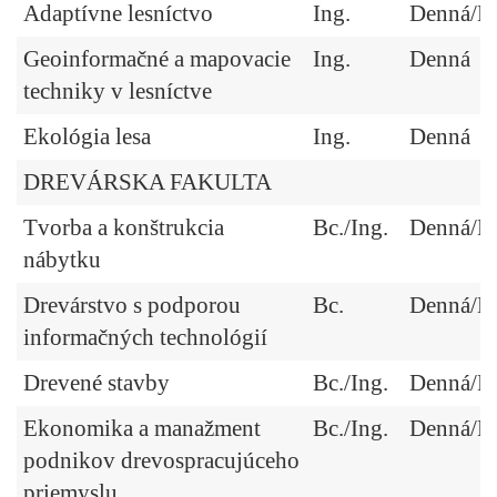
Adaptívne lesníctvo
Ing.
Denná/Ex
Geoinformačné a mapovacie
Ing.
Denná
techniky v lesníctve
Ekológia lesa
Ing.
Denná
DREVÁRSKA FAKULTA
Tvorba a konštrukcia
Bc./Ing.
Denná/Ex
nábytku
Drevárstvo s podporou
Bc.
Denná/Ex
informačných technológií
Drevené stavby
Bc./Ing.
Denná/Ex
Ekonomika a manažment
Bc./Ing.
Denná/Ex
podnikov drevospracujúceho
priemyslu