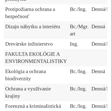
Protipožiarna ochrana a
Bc./Ing.
Denná/Ex
bezpečnosť
Dizajn nábytku a interiéru
Bc./Mgr.
Denná
art
Drevárske inžinierstvo
Ing.
Denná/Ex
FAKULTA EKOLÓGIE A
ENVIRONMENTALISTIKY
Ekológia a ochrana
Bc./Ing.
Denná
biodiverzity
Ochrana a využívanie
Bc./Ing.
Denná/Ex
krajiny
Forenzná a kriminalistická
Bc./Ing.
Denná/Ex