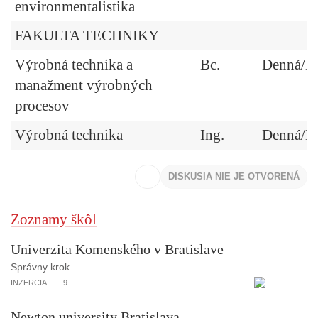
environmentalistika
FAKULTA TECHNIKY
Výrobná technika a
Bc.
Denná/Ex
manažment výrobných
procesov
Výrobná technika
Ing.
Denná/Ex
DISKUSIA NIE JE OTVORENÁ
Zoznamy škôl
Univerzita Komenského v Bratislave
Správny krok
INZERCIA
9
Newton university Bratislava