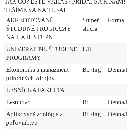
TAK ČO? EŠTE VÁHAŠ? PRIDAJ SA K NÁM!
TEŠÍME SA NA TEBA!
AKREDITOVANÉ
Stupeň
Forma
ŠTUDIJNÉ PROGRAMY
štúdia
NA I. A II. STUPNI
UNIVERZITNÉ ŠTUDIJNÉ
I./II.
PROGRAMY
Ekonomika a manažment
Bc./Ing
Denná/Ex
prírodných zdrojov
LESNÍCKA FAKULTA
Lesníctvo
Bc.
Denná/Ex
Aplikovaná zoológia a
Bc./Ing.
Denná/Ex
poľovníctvo