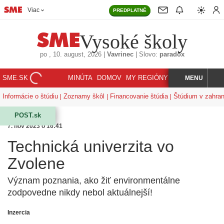
Viac
PREDPLATNÉ
Vysoké školy
po
, 10. august, 2026
|
Vavrinec
|
Slovo:
paradox
SME.SK
MINÚTA
DOMOV
MY REGIÓNY
KORZÁR
MENU
INDEX
HĽADAJ
Informácie o štúdiu
Zoznamy škôl
Financovanie štúdia
Štúdium v zahran
POST.sk
7. nov 2023 o 16:41
Technická univerzita vo
Zvolene
Význam poznania, ako žiť environmentálne
zodpovedne nikdy nebol aktuálnejší!
Inzercia