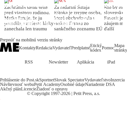
ŽENA
DOMOV
INDEX
Zachránila samu seba
Za radarmi Šutaja
Kto by moh
pred vlastnou rodinou.
Eštoka je zrejme osoba,
slovenské 
Matka ľutuje, že ju
ktorá obchodovala s
Favorit je 
porodila, namiesto lásky
ruskou firmou zo
záujem môž
zanechala len traumu
sankčného zoznamu EÚ
ďalší
Prepnúť na mobilnú verziu stránky
Etický
Mapa
Kontakty
Redakcia
Vydavateľ
Predplatné
Pomoc
kódex
stránk
RSS
Newsletter
Aplikácia
iPad
Prihlásenie do Post.sk
Sportnet
Slovak Spectator
Vydavateľstvo
Inzercia
Návštevnosť webu
Petit Academy
Osobné údaje
Nariadenie DSA
Akčný plán
Licencie
Žiadosť o opravu
©
Copyright
1997-2026 | Petit Press, a.s.