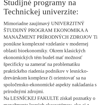
Študijné programy na
Technickej univerzite:
Mimoriadne zaujímavý UNIVERZITNÝ
ŠTUDIJNÝ PROGRAM
EKONOMIKA A
MANAŽMENT PRÍRODNÝCH ZDROJOV
Ti
ponúkne komplexné vzdelanie v modernej
oblasti bioekonomiky. Okrem klasických
ekonomických tém budeš mať možnosť
špecificky sa zamerať na problematiku
praktického riadenia podnikov v lesnícko-
drevárskom komplexe či orientovať sa na
spoločensko-ekonomické aspekty nakladania s
prírodnými zdrojmi.
Na
LESNÍCKEJ FAKULTE
získaš poznatky o
manažmente lesných ekosystémov, ako aj z