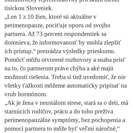
tisíckou Sloveniek.
„Len 1 z 10 žien, ktoré sú aktuálne v
perimenopauze, pociťuje oporu od svojho
partnera. Až 73 percent respondentiek sa
domnieva, že informovanosť by mohla zlepšiť
ich prístup,“ prezrádza výsledky prieskumu.
Pomôcť môžu otvorené rozhovory a snaha prísť
na to, čo partnerom práve chýba a aké majú
možnosti riešenia. Treba si tiež uvedomiť, že nie
všetky ťažkosti môžeme automaticky pripísať na
vrub hormónom.
„Ak je žena v neustálom strese, stará sa o deti, má
starnúcich rodičov, prácu a do toho prežíva
perimenopauzálne symptómy, bez pochopenia a
pomoci partnera to môže byť veľmi náročné,“