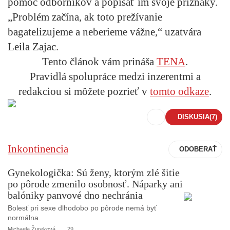
pomoc odborníkov a popísať im svoje príznaky.
„Problém začína, ak toto prežívanie
bagatelizujeme a neberieme vážne,“ uzatvára
Leila Zajac.
Tento článok vám prináša
TENA
.
Pravidlá spolupráce medzi inzerentmi a
redakciou si môžete pozrieť v
tomto odkaze
.
DISKUSIA
(7)
Inkontinencia
Gynekologička: Sú ženy, ktorým zlé šitie
po pôrode zmenilo osobnosť. Náparky ani
balóniky panvové dno nechránia
Bolesť pri sexe dlhodobo po pôrode nemá byť
normálna.
Michaela Žureková
29