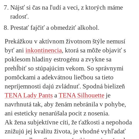
Nájsť si čas na ľudí a veci, z ktorých máme
radosť.
Prestať fajčiť a obmedziť alkohol.
Prekážkou v aktívnom životnom štýle nemusí
byť ani
inkontinencia
, ktorá sa môže objaviť s
poklesom hladiny estrogénu a zvykne sa
prehĺbiť so stúpajúcim vekom. So správnymi
pomôckami a adekvátnou liečbou sa tieto
nepríjemnosti dajú zvládnuť. Spodná bielizeň
TENA Lady Pants
a
TENA Silhouette
je
navrhnutá tak, aby ženám nebránila v pohybe,
ani esteticky nenarúšala pocit z nosenia.
Ak žena subjektívne cíti, že ťažkosti a nepohoda
znižujú jej kvalitu života, je vhodné vyhľadať