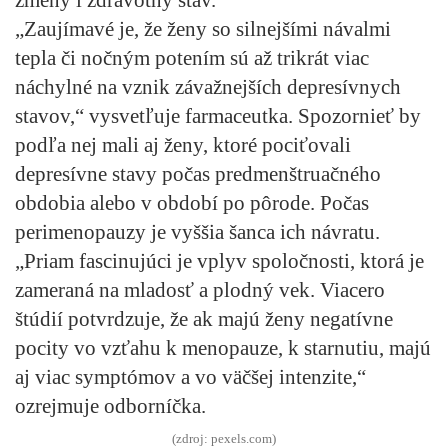
„Zaujímavé je, že ženy so silnejšími návalmi
tepla či nočným potením sú až trikrát viac
náchylné na vznik závažnejších depresívnych
stavov,“ vysvetľuje farmaceutka. Spozornieť by
podľa nej mali aj ženy, ktoré pociťovali
depresívne stavy počas predmenštruačného
obdobia alebo v období po pôrode. Počas
perimenopauzy je vyššia šanca ich návratu.
„Priam fascinujúci je vplyv spoločnosti, ktorá je
zameraná na mladosť a plodný vek. Viacero
štúdií potvrdzuje, že ak majú ženy negatívne
pocity vo vzťahu k menopauze, k starnutiu, majú
aj viac symptómov a vo väčšej intenzite,“
ozrejmuje odborníčka.
(zdroj: pexels.com)