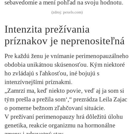
sebavedomie a mení pohľad na svoju hodnotu.
(zdroj: pexels.com)
Intenzita prežívania
príznakov je neprenositeľná
Pre každú ženu je vnímanie perimenopauzálneho
obdobia unikátnou skúsenosťou. Kým niektoré
ho zvládajú s ľahkosťou, iné bojujú s
intenzívnejšími príznakmi.
„Zamrzí ma, keď niekto povie‚ veď aj ja som si
tým prešla a prežila som‘,“ prezrádza Leila Zajac
o pomerne bežnom zľahčovaní situácie.
V prežívaní perimenopauzy hrá dôležitú úlohu
genetika, reakcie organizmu na hormonálne
zmeny i zdravotný stav.