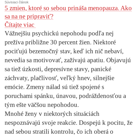
Súvisiaci článok
5 zmien, ktoré so sebou prináša menopauza. Ako
sa na ne pripraviť?
Čítajte viac
Vážnejšiu psychickú nepohodu podľa nej
prežíva približne 30 percent žien. Niektoré
pociťujú bezemočný stav, keď ich nič nebaví,
nevedia sa motivovať, zažívajú apatiu. Objavujú
sa tiež úzkosti, depresívne stavy, panické
záchvaty, plačlivosť, veľký hnev, silnejšie
emócie. Zmeny nálad sú tiež spojené s
poruchami spánku, únavou, podráždenosťou a
tým ešte väčšou nepohodou.
Mnohé ženy v niektorých situáciách
nespoznávajú svoje reakcie. Dospejú k pocitu, že
nad sebou stratili kontrolu, čo ich oberá o