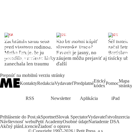
ŽENA
INDEX
INDEX
Zachránila samu seba
Kto by mohol kúpiť
Šéf hotela
pred vlastnou rodinou.
slovenské Tesco?
začal šetriť
Matka ľutuje, že ju
Favorit je jasný, no
Bratislave p
porodila, namiesto lásky
záujem môžu prejaviť aj
tisícky ub
zanechala len traumu
ďalší
Prepnúť na mobilnú verziu stránky
Etický
Mapa
Kontakty
Redakcia
Vydavateľ
Predplatné
Pomoc
kódex
stránk
RSS
Newsletter
Aplikácia
iPad
Prihlásenie do Post.sk
Sportnet
Slovak Spectator
Vydavateľstvo
Inzercia
Návštevnosť webu
Petit Academy
Osobné údaje
Nariadenie DSA
Akčný plán
Licencie
Žiadosť o opravu
©
Copyright
1997-2026 | Petit Press, a.s.