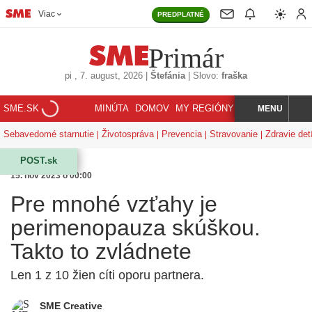
Viac
PREDPLATNÉ
Primár
pi
, 7. august, 2026
|
Štefánia
|
Slovo:
fraška
SME.SK
MINÚTA
DOMOV
MY REGIÓNY
KORZÁR
MENU
INDEX
HĽADAJ
Sebavedomé starnutie
Životospráva
Prevencia
Stravovanie
Zdravie det
POST.sk
15. nov 2023 o 00:00
Pre mnohé vzťahy je
perimenopauza skúškou.
Takto to zvládnete
Len 1 z 10 žien cíti oporu partnera.
SME Creative