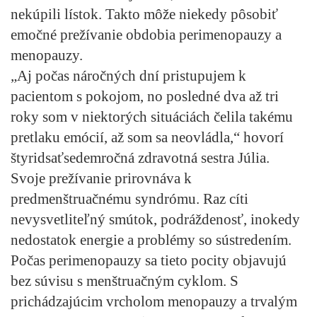
nekúpili lístok. Takto môže niekedy pôsobiť
emočné prežívanie obdobia perimenopauzy a
menopauzy.
„Aj počas náročných dní pristupujem k
pacientom s pokojom, no posledné dva až tri
roky som v niektorých situáciách čelila takému
pretlaku emócií, až som sa neovládla,“ hovorí
štyridsaťsedemročná zdravotná sestra Júlia.
Svoje prežívanie prirovnáva k
predmenštruačnému syndrómu. Raz cíti
nevysvetliteľný smútok, podráždenosť, inokedy
nedostatok energie a problémy so sústredením.
Počas perimenopauzy sa tieto pocity objavujú
bez súvisu s menštruačným cyklom. S
prichádzajúcim vrcholom menopauzy a trvalým