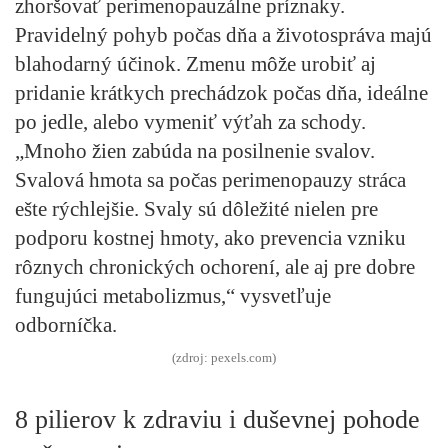
zhoršovať perimenopauzálne príznaky.
Pravidelný pohyb počas dňa a životospráva majú
blahodarný účinok. Zmenu môže urobiť aj
pridanie krátkych prechádzok počas dňa, ideálne
po jedle, alebo vymeniť výťah za schody.
„Mnoho žien zabúda na posilnenie svalov.
Svalová hmota sa počas perimenopauzy stráca
ešte rýchlejšie. Svaly sú dôležité nielen pre
podporu kostnej hmoty, ako prevencia vzniku
rôznych chronických ochorení, ale aj pre dobre
fungujúci metabolizmus,“ vysvetľuje
odborníčka.
(zdroj: pexels.com)
8 pilierov k zdraviu i duševnej pohode