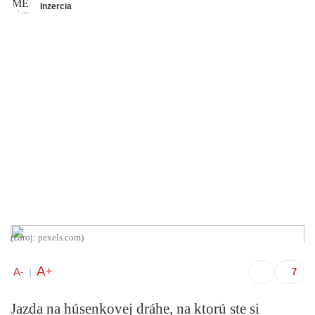
Inzercia
(zdroj: pexels.com)
A
+
A
-
|
Jazda na húsenkovej dráhe, na ktorú ste si