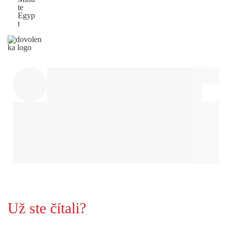
te
Egyp
t
Už ste čítali?