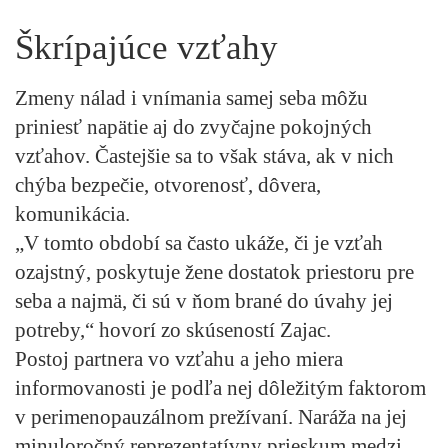
Škrípajúce vzťahy
Zmeny nálad i vnímania samej seba môžu
priniesť napätie aj do zvyčajne pokojných
vzťahov. Častejšie sa to však stáva, ak v nich
chýba bezpečie, otvorenosť, dôvera,
komunikácia.
„V tomto období sa často ukáže, či je vzťah
ozajstný, poskytuje žene dostatok priestoru pre
seba a najmä, či sú v ňom brané do úvahy jej
potreby,“ hovorí zo skúseností Zajac.
Postoj partnera vo vzťahu a jeho miera
informovanosti je podľa nej dôležitým faktorom
v perimenopauzálnom prežívaní. Naráža na jej
minuloročný reprezentatívny prieskum medzi