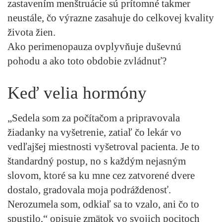
zastavením menštruácie sú prítomné takmer
neustále, čo výrazne zasahuje do celkovej kvality
života žien.
Ako perimenopauza ovplyvňuje duševnú
pohodu a ako toto obdobie zvládnuť?
Keď velia hormóny
„Sedela som za počítačom a pripravovala
žiadanky na vyšetrenie, zatiaľ čo lekár vo
vedľajšej miestnosti vyšetroval pacienta. Je to
štandardný postup, no s každým nejasným
slovom, ktoré sa ku mne cez zatvorené dvere
dostalo, gradovala moja podráždenosť.
Nerozumela som, odkiaľ sa to vzalo, ani čo to
spustilo,“ opisuje zmätok vo svojich pocitoch