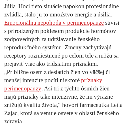
Júlia. Hoci tieto situácie napokon profesionálne
zvládla, stálo ju to množstvo energie a úsilia.
Emocionálna nepohoda v perimenopauze
súvisí
s prirodzeným poklesom produkcie hormónov
zodpovedných za udržiavanie ženského
reprodukčného systému. Zmeny zachytávajú
receptory rozmiestnené po celom tele a môžu sa
prejaviť viac ako tridsiatimi príznakmi.
„Približne osem z desiatich žien vo väčšej či
menšej intenzite pocíti niektoré
príznaky
perimenopauzy
. Asi tri z týchto ôsmich žien
majú príznaky také intenzívne, že im výrazne
znižujú kvalitu života,“ hovorí farmaceutka Leila
Zajac, ktorá sa venuje osvete v oblasti ženského
zdravia.