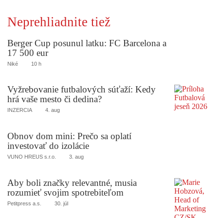
Neprehliadnite tiež
Berger Cup posunul latku: FC Barcelona a
17 500 eur
Niké
10 h
Vyžrebovanie futbalových súťaží: Kedy
hrá vaše mesto či dedina?
INZERCIA
4. aug
Obnov dom mini: Prečo sa oplatí
investovať do izolácie
VUNO HREUS s.r.o.
3. aug
Aby boli značky relevantné, musia
rozumieť svojim spotrebiteľom
Petitpress a.s.
30. júl