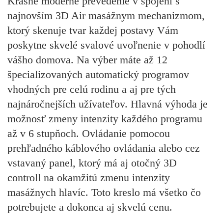
Krásne moderné prevedenie v spojení s
najnovším 3D Air masážnym mechanizmom,
ktorý skenuje tvar každej postavy Vám
poskytne skvelé svalové uvoľnenie v pohodlí
vášho domova. Na výber máte až 12
špecializovaných automatický programov
vhodných pre celú rodinu a aj pre tých
najnáročnejších užívateľov. Hlavná výhoda je
možnosť zmeny intenzity každého programu
až v 6 stupňoch. Ovládanie pomocou
prehľadného káblového ovládania alebo cez
vstavaný panel, ktorý má aj otočný 3D
controll na okamžitú zmenu intenzity
masážnych hlavíc. Toto kreslo má všetko čo
potrebujete a dokonca aj skvelú cenu.