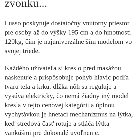
zvonku...
Lusso poskytuje dostatočný vnútorný priestor
pre osoby až do výšky 195 cm a do hmotnosti
120kg, čím je najuniverzálnejším modelom vo
svojej triede.
Každého užívateľa si kreslo pred masážou
naskenuje a prispôsobuje pohyb hlavíc podľa
tvaru tela a krku, dĺžka nôh sa reguluje a
vysúva elektricky, čo nemá žiadny iný model
kresla v tejto cenovej kategórii a úplnou
vychytávkou je hnetací mechanizmus na lýtka,
keď stredová časť rotuje a stláča lýtka
vankúšmi pre dokonalé uvoľnenie.