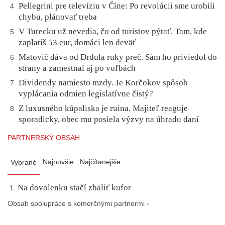
Pellegrini pre televíziu v Číne: Po revolúcii sme urobili
4
chybu, plánovať treba
V Turecku už nevedia, čo od turistov pýtať. Tam, kde
5
zaplatíš 53 eur, domáci len deväť
Matovič dáva od Drdula ruky preč. Sám ho priviedol do
6
strany a zamestnal aj po voľbách
Dividendy namiesto mzdy. Je Korčokov spôsob
7
vyplácania odmien legislatívne čistý?
Z luxusného kúpaliska je ruina. Majiteľ reaguje
8
sporadicky, obec mu posiela výzvy na úhradu daní
PARTNERSKÝ OBSAH
Najnovšie
Najčítanejšie
Vybrané
Na dovolenku stačí zbaliť kufor
Obsah spolupráce s komerčnými partnermi ›