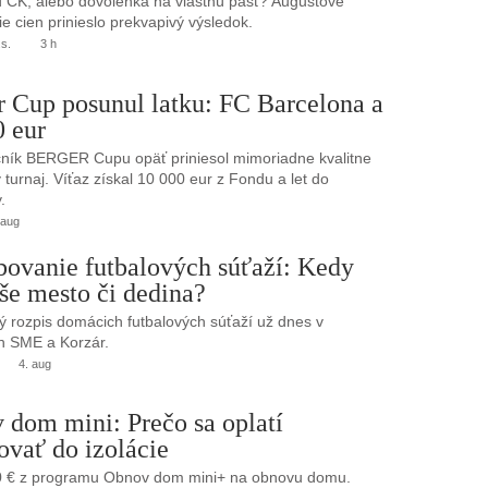
 CK, alebo dovolenka na vlastnú päsť? Augustové
e cien prinieslo prekvapivý výsledok.
.s.
3 h
r Cup posunul latku: FC Barcelona a
0 eur
ník BERGER Cupu opäť priniesol mimoriadne kvalitne
turnaj. Víťaz získal 10 000 eur z Fondu a let do
.
 aug
bovanie futbalových súťaží: Kedy
še mesto či dedina?
 rozpis domácich futbalových súťaží už dnes v
h SME a Korzár.
4. aug
 dom mini: Prečo sa oplatí
ovať do izolácie
0 € z programu Obnov dom mini+ na obnovu domu.