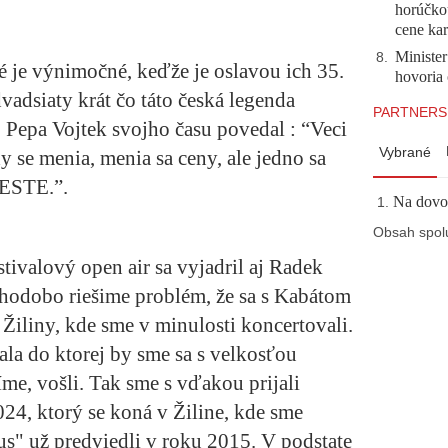
horúčko
cene kar
Minister
8
.
ré je výnimočné, keďže je oslavou ich 35.
hovoria 
dvadsiaty krát čo táto česká legenda
PARTNERS
o
Pepa Vojtek
svojho času povedal : “Veci
Vybrané
y se menia, menia sa ceny, ale jedno sa
FESTE.”.
Na dovol
Obsah spol
tivalový open air sa vyjadril aj
Radek
lhodobo riešime problém, že sa s Kabátom
Žiliny, kde sme v minulosti koncertovali.
ala do ktorej by sme sa s velkosťou
me, vošli. Tak sme s vďakou prijali
4, ktorý se koná v Žiline, kde sme
s" už predviedli v roku 2015. V podstate