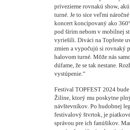
privezieme rovnakú show, akú 
turné. Je to síce veľmi nároč
koncert koncipovaný ako 360°
pod šírim nebom v mobilnej st
vyriešili. Diváci na Topfeste
zmien a vypočujú si rovnaký p
halovom turné. Môže nás samoz
dúfame, že se tak nestane. Roz
vystúpenie.”
Festival TOPFEST 2024 bude p
Žiline, ktorý mu poskytne plný
návštevníkov. Po hudobnej le
festivalový štvrtok, je piatko
správou pre ich fanúšikov. Ma