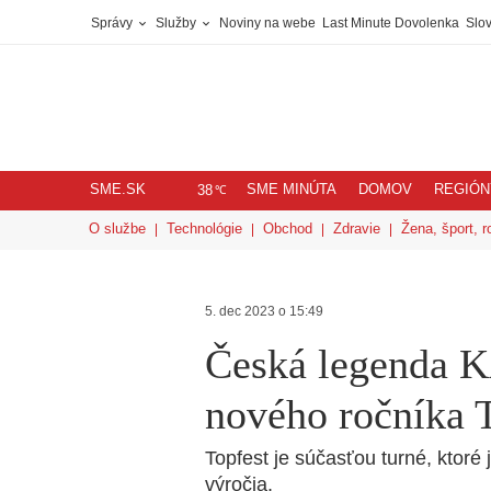
Správy
Služby
Noviny na webe
Last Minute Dovolenka
Slov
SME.SK
SME MINÚTA
DOMOV
REGIÓN
℃
38
O službe
Technológie
Obchod
Zdravie
Žena, šport, r
5. dec 2023 o 15:49
Česká legenda 
nového ročník
Topfest je súčasťou turné, ktoré
výročia.