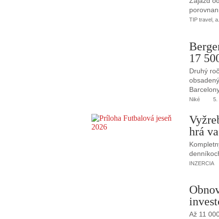
Zájazd od
porovnani
TIP travel, a
Berge
17 50
Druhý roč
obsadený 
Barcelony
Niké
5.
Vyžre
hrá va
Kompletný
denníkoc
INZERCIA
Obnov
invest
Až 11 00