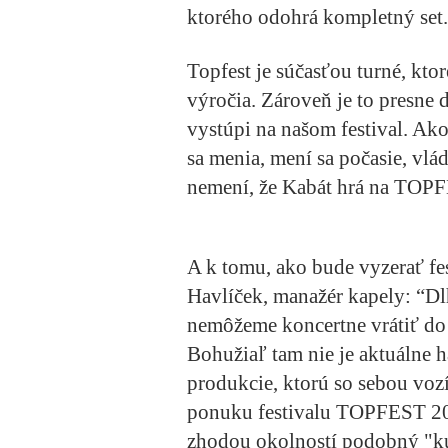
ktorého odohrá kompletný set.
Topfest je súčasťou turné, kto
výročia. Zároveň je to presne 
vystúpi na našom festival. Ak
sa menia, mení sa počasie, vlád
nemení, že Kabát hrá na TOP
A k tomu, ako bude vyzerať fes
Havlíček
, manažér kapely: “D
nemôžeme koncertne vrátiť do 
Bohužiaľ tam nie je aktuálne h
produkcie, ktorú so sebou vozí
ponuku festivalu TOPFEST 202
zhodou okolností podobný "ku