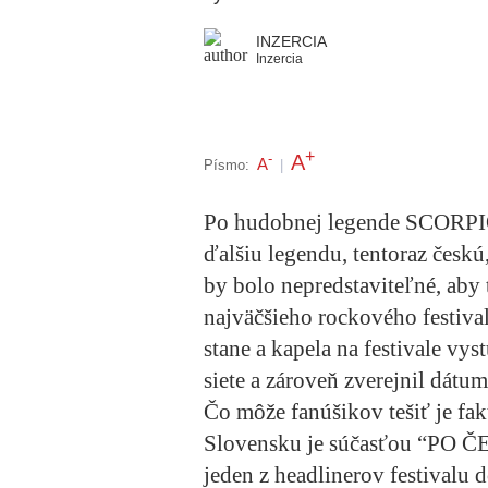
INZERCIA
Inzercia
+
A
-
A
Písmo:
|
Po hudobnej legende
SCORP
ďalšiu legendu, tentoraz českú
by bolo nepredstaviteľné, aby
najväčšieho rockového festival
stane a kapela na festivale vys
siete a zároveň zverejnil dátu
Čo môže fanúšikov tešiť je fa
Slovensku je súčasťou
“PO Č
jeden z headlinerov festivalu d