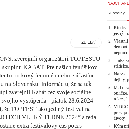
NAJČÍTANE
4 hodiny
Kto by 
1
.
jasný, n
Vlastnil
2
.
ZDIEĽAŤ
demontuj
nepomo
IONS
, zverejnili organizátori TOPFESTU
Trnka sa
3
.
státisíc
, skupinu
KABÁT.
Pre našich fanúšikov
Na svete
4
.
 tento rockový fenomén nebol súčasťou
dejiny, 
u na Slovensku. Informáciu, že sa tak
Mal rako
5
.
túpi zverejnil Kabát cez svoje sociálne
obličke
rokov, h
m svojho vystúpenia - piatok 28.6.2024.
VIDEO: 
6
.
kt, že TOPFEST ako jediný festival na
prosí pr
ERTECH VELKÝ TURNÉ 2024”
a teda
životy
ostane extra festivalový čas počas
Kým prij
7
.