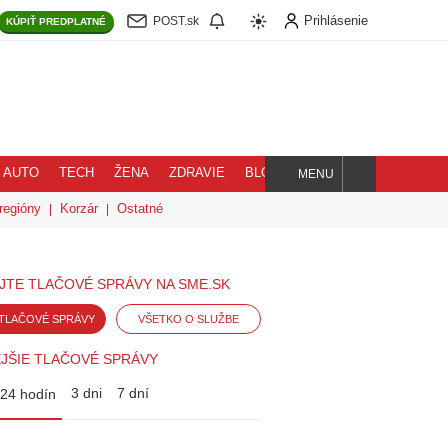
Prihlásenie
POST.sk
KÚPIŤ
PREDPLATNÉ
AUTO
TECH
ŽENA
ZDRAVIE
BLOG
MENU
Hľadaj
regióny
Korzár
Ostatné
JTE TLAČOVÉ SPRÁVY NA SME.SK
TLAČOVÉ SPRÁVY
VŠETKO O SLUŽBE
JŠIE TLAČOVÉ SPRÁVY
3 dni
7 dní
24 hodín