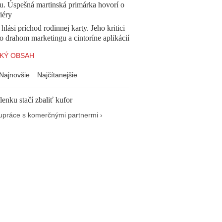
u. Úspešná martinská primárka hovorí o
iéry
 hlási príchod rodinnej karty. Jeho kritici
o drahom marketingu a cintoríne aplikácií
KÝ OBSAH
Najnovšie
Najčítanejšie
enku stačí zbaliť kufor
upráce s komerčnými partnermi ›