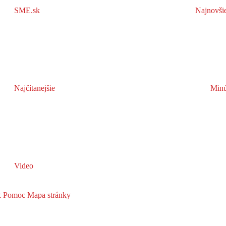
SME.sk
Najnovši
Najčítanejšie
Minú
Video
x
Pomoc
Mapa stránky