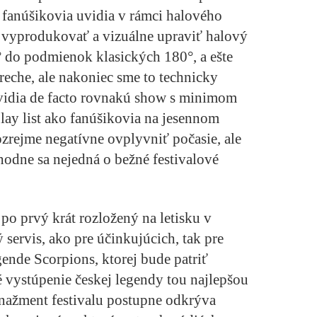
fanúšikovia uvidia v rámci halového
né vyprodukovať a vizuálne upraviť halový
 do podmienok klasických 180°, a ešte
reche, ale nakoniec sme to technicky
 uvidia de facto rovnakú show s minimom
lay list ako fanúšikovia na jesennom
rejme negatívne ovplyvniť počasie, ale
hodne sa nejedná o bežné festivalové
o prvý krát rozložený na letisku v
 servis, ako pre účinkujúcich, tak pre
gende
Scorpions,
ktorej bude patriť
vé vystúpenie českej legendy tou najlepšou
nažment festivalu postupne odkrýva