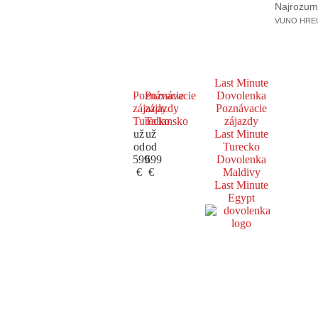
Najrozumne
VUNO HREUS
Last Minute
Poznávacie
Poznávacie
Dovolenka
zájazdy
zájazdy
Poznávacie
Turecko
Taliansko
zájazdy
už
už
Last Minute
od
od
Turecko
599
699
Dovolenka
€
€
Maldivy
Last Minute
Egypt