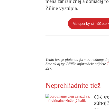
mená zahraničnej a domácej ro
Žiline vystúpia.
Vstupenky si môžete 
Tento text je platenou formou reklamy. In
Sme.sk aj vy. Bližšie informácie nájdete
227.
Neprehliadnite tiež
CK vs
súboj