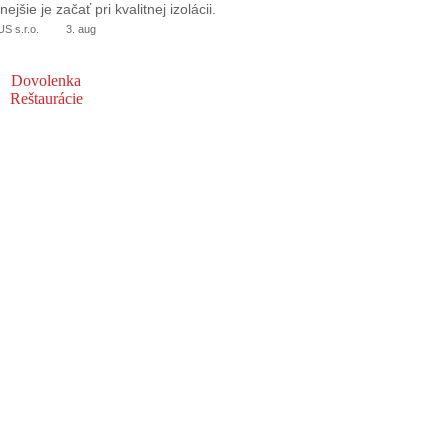
jšie je začať pri kvalitnej izolácii.
 s.r.o.
3. aug
Dovolenka
Reštaurácie