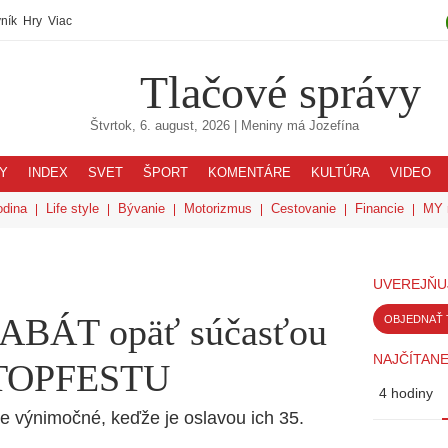
ník
Hry
Viac
Tlačové správy
Štvrtok, 6. august, 2026
| Meniny má
Jozefína
Y
INDEX
SVET
ŠPORT
KOMENTÁRE
KULTÚRA
VIDEO
odina
Life style
Bývanie
Motorizmus
Cestovanie
Financie
MY 
UVEREJŇU
KABÁT opäť súčasťou
OBJEDNAŤ 
NAJČÍTANE
a TOPFESTU
4 hodiny
 je výnimočné, keďže je oslavou ich 35.