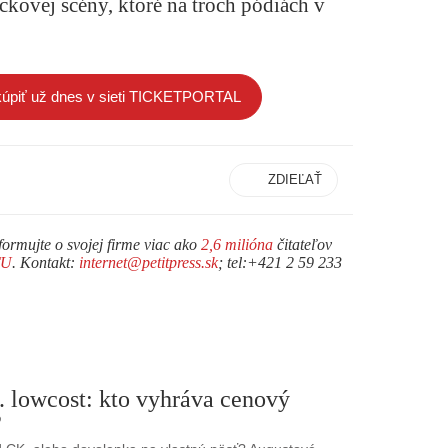
ckovej scény, ktoré na troch pódiách v
kúpiť už dnes v sieti TICKETPORTAL
ZDIEĽAŤ
formujte o svojej firme viac ako
2,6 milióna
čitateľov
TU
. Kontakt:
internet@petitpress.sk
; tel:+421 2 59 233
. lowcost: kto vyhráva cenový
?