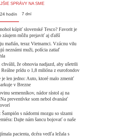
JŠIE SPRÁVY NA SME
7 dní
24 hodín
mohol kúpiť slovenské Tesco? Favorit je
o záujem môžu prejaviť aj ďalší
 ju mafián, teraz Vietnamci. Vzácnu vilu
ú neznámi muži, polícia zatiaľ
hla
 chválil, že obnovia nadjazd, aby ušetrili
e. Reálne prídu o 1,8 milióna z eurofondov
 je len jedno: Auto, ktoré malo zmeniť
parkuje v Brezne
vinu semenníkov, nádor rástol aj na
. Na preventívke som nebol dvanásť
ovorí
Šampión s nádormi mozgu so slzami
emiéra: Dajte nám šancu bojovať o naše
ímala pacienta, dcéra vedľa ležala s