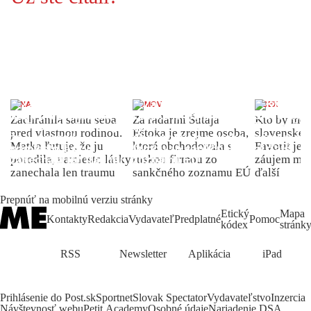
ŽENA
DOMOV
INDEX
Zachránila samu seba
Za radarmi Šutaja
Kto by moh
pred vlastnou rodinou.
Eštoka je zrejme osoba,
slovenské 
Matka ľutuje, že ju
ktorá obchodovala s
Favorit je 
porodila, namiesto lásky
ruskou firmou zo
záujem môž
zanechala len traumu
sankčného zoznamu EÚ
ďalší
Prepnúť na mobilnú verziu stránky
Etický
Mapa
Kontakty
Redakcia
Vydavateľ
Predplatné
Pomoc
kódex
stránk
RSS
Newsletter
Aplikácia
iPad
Prihlásenie do Post.sk
Sportnet
Slovak Spectator
Vydavateľstvo
Inzercia
Návštevnosť webu
Petit Academy
Osobné údaje
Nariadenie DSA