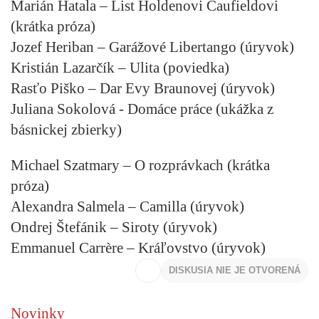
Marián Hatala – List Holdenovi Caufieldovi
(krátka próza)
Jozef Heriban – Garážové Libertango (úryvok)
Kristián Lazarčík – Ulita (poviedka)
Rasťo Piško – Dar Evy Braunovej (úryvok)
Juliana Sokolová - Domáce práce (ukážka z
básnickej zbierky)
Michael Szatmary – O rozprávkach (krátka
próza)
Alexandra Salmela – Camilla (úryvok)
Ondrej Štefánik – Siroty (úryvok)
Emmanuel Carrère – Kráľovstvo (úryvok)
DISKUSIA NIE JE OTVORENÁ
Novinky