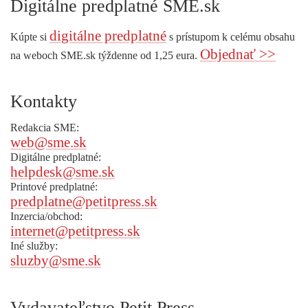
Digitálne predplatné SME.sk
digitálne predplatné
Kúpte si
s prístupom k celému obsahu
Objednať >>
na weboch SME.sk týždenne od 1,25 eura.
Kontakty
Redakcia SME:
web@sme.sk
Digitálne predplatné:
helpdesk@sme.sk
Printové predplatné:
predplatne@petitpress.sk
Inzercia/obchod:
internet@petitpress.sk
Iné služby:
sluzby@sme.sk
Vydavateľstvo Petit Press