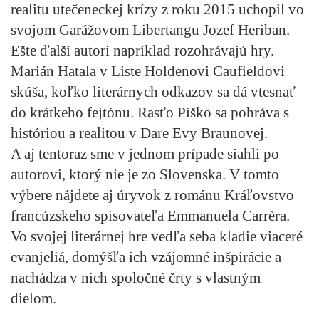
realitu utečeneckej krízy z roku 2015 uchopil vo
svojom Garážovom Libertangu
Jozef Heriban
.
Ešte ďalší autori napríklad rozohrávajú hry.
Marián Hatala
v Liste Holdenovi Caufieldovi
skúša, koľko literárnych odkazov sa dá vtesnať
do krátkeho fejtónu.
Rasťo Piško
sa pohráva s
históriou a realitou v Dare Evy Braunovej.
A aj tentoraz sme v jednom prípade siahli po
autorovi, ktorý nie je zo Slovenska. V tomto
výbere nájdete aj úryvok z románu Kráľovstvo
francúzskeho spisovateľa
Emmanuela Carrèra
.
Vo svojej literárnej hre vedľa seba kladie viaceré
evanjeliá, domýšľa ich vzájomné inšpirácie a
nachádza v nich spoločné črty s vlastným
dielom.