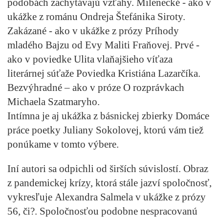
podobách zachytávajú vzťahy. Milenecké - ako v
ukážke z románu
Ondreja Štefánika
Siroty.
Zakázané - ako v ukážke z prózy Príhody
mladého Bajzu od
Evy Maliti Fraňovej
. Prvé -
ako v poviedke Ulita vlaňajšieho víťaza
literárnej súťaže Poviedka
Kristiána Lazarčíka
.
Bezvýhradné – ako v próze O rozprávkach
Michaela Szatmaryho
.
Intímna je aj ukážka z básnickej zbierky Domáce
práce poetky
Juliany Sokolovej
, ktorú vám tiež
ponúkame v tomto výbere.
Iní autori sa odpichli od širších súvislostí. Obraz
z pandemickej krízy, ktorá stále jazví spoločnosť,
vykresľuje
Alexandra Salmela
v ukážke z prózy
56, či?. Spoločnosťou podobne nespracovanú