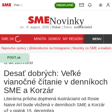
Viac
PREDPLATNÉ
Novinky
so
, 8. august, 2026
|
Oskar
|
Slovo:
svätokrádež
SME.SK
MINÚTA
DOMOV
MY REGIÓNY
KORZÁR
MENU
INDEX
HĽADAJ
Najnovšie správy
@denniksme na Instagrame
Novinky zo SME e-mailom
POST.sk
12. dec 2023 o 20:22
Desať dobrých: Veľké
vianočné čítanie v denníkoch
SME a Korzár
Literárna príloha doplnená ilustráciami od Rosie
Naive Art bude vložená v denníkoch SME a Korzár
už v piatok 15. decembra