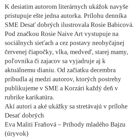
K desiatim autorom literárnych ukážok navyše
pristupuje ešte jedna autorka. Prílohu denníka
SME Desať dobrých ilustrovala Rosie Babicová.
Pod značkou
Rosie Naive Art
vystupuje na
sociálnych sieťach a cez postavy neobyčajnej
červenej čiapočky, vlka, medveď, starej mamy,
poľovníka či zajacov sa vyjadruje aj k
aktuálnemu dianiu. Od začiatku decembra
pribudla aj medzi autorov, ktorých postrehy
publikujeme v SME a Korzári každý deň v
rubrike karikatúra.
Akí autori a aké ukážky sa stretávajú v prílohe
Desať dobrých
Eva Maliti Fraňová – Príhody mladého Bajzu
(úryvok)