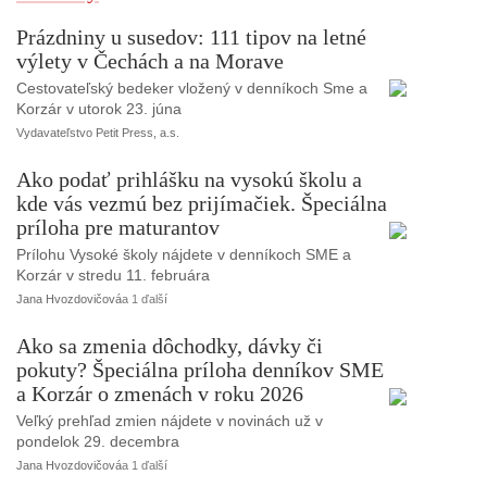
Prázdniny u susedov: 111 tipov na letné
výlety v Čechách a na Morave
Cestovateľský bedeker vložený v denníkoch Sme a
Korzár v utorok 23. júna
Vydavateľstvo Petit Press, a.s.
Ako podať prihlášku na vysokú školu a
kde vás vezmú bez prijímačiek. Špeciálna
príloha pre maturantov
Prílohu Vysoké školy nájdete v denníkoch SME a
Korzár v stredu 11. februára
Jana Hvozdovičová
a 1 ďalší
Ako sa zmenia dôchodky, dávky či
pokuty? Špeciálna príloha denníkov SME
a Korzár o zmenách v roku 2026
Veľký prehľad zmien nájdete v novinách už v
pondelok 29. decembra
Jana Hvozdovičová
a 1 ďalší