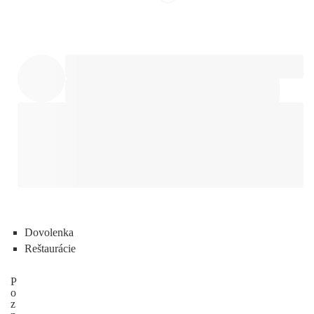
Dovolenka
Reštaurácie
P
o
z