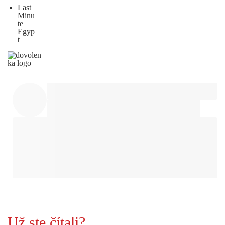
Last
Minu
te
Egyp
t
Už ste čítali?