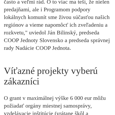
často a veľmi rád. O to viac ma teší, že nielen
predajňami, ale i Programom podpory
lokálnych komunít sme živou súčasťou našich
regiónov a vieme napomôcť ich zveľadeniu a
rozkvetu," uviedol Ján Bilinský, predseda
COOP Jednoty Slovensko a predseda správnej
rady Nadácie COOP Jednota.
Víťazné projekty vyberú
zákazníci
O grant v maximálnej výške 6 000 eur môžu
požiadať orgány miestnej samosprávy,
vzdelávacie inštitúcie (vrátane škôl a