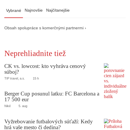
Najnovšie
Najčítanejšie
Vybrané
Obsah spolupráce s komerčnými partnermi ›
Neprehliadnite tiež
CK vs. lowcost: kto vyhráva cenový
súboj?
TIP travel, a.s.
15 h
Berger Cup posunul latku: FC Barcelona a
17 500 eur
Niké
5. aug
Vyžrebovanie futbalových súťaží: Kedy
hrá vaše mesto či dedina?