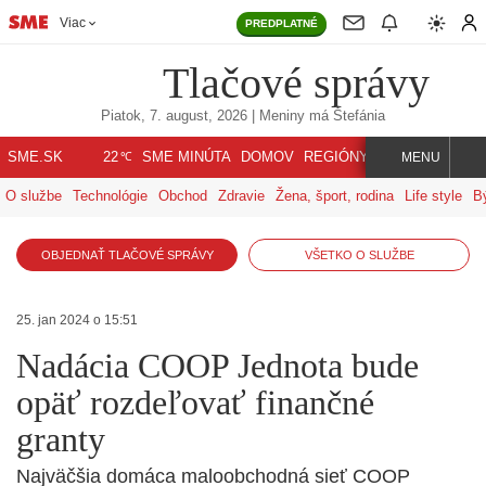
Viac
PREDPLATNÉ
Tlačové správy
Piatok, 7. august, 2026
| Meniny má
Štefánia
℃
SME.SK
SME MINÚTA
DOMOV
REGIÓNY
INDEX
SVET
22
MENU
O službe
Technológie
Obchod
Zdravie
Žena, šport, rodina
Life style
B
OBJEDNAŤ TLAČOVÉ SPRÁVY
VŠETKO O SLUŽBE
25. jan 2024 o 15:51
Nadácia COOP Jednota bude
opäť rozdeľovať finančné
granty
Najväčšia domáca maloobchodná sieť COOP