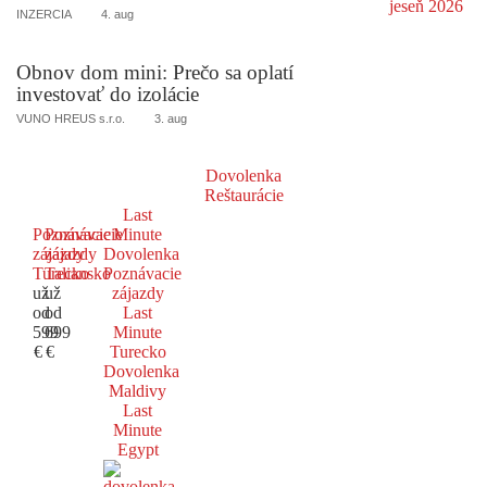
INZERCIA
4. aug
Obnov dom mini: Prečo sa oplatí
investovať do izolácie
VUNO HREUS s.r.o.
3. aug
Dovolenka
Reštaurácie
Last
Poznávacie
Poznávacie
Minute
zájazdy
zájazdy
Dovolenka
Turecko
Taliansko
Poznávacie
už
už
zájazdy
od
od
Last
599
699
Minute
€
€
Turecko
Dovolenka
Maldivy
Last
Minute
Egypt