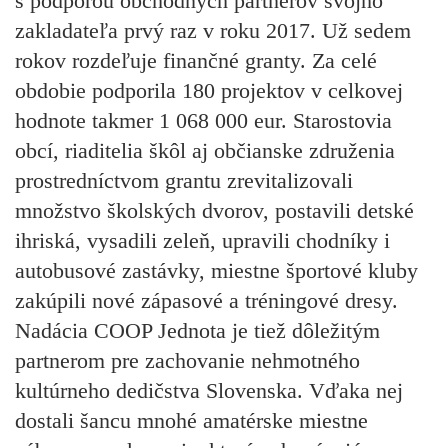
s podporou obchodných partnerov svojho
zakladateľa prvý raz v roku 2017. Už sedem
rokov rozdeľuje finančné granty. Za celé
obdobie podporila 180 projektov v celkovej
hodnote takmer 1 068 000 eur. Starostovia
obcí, riaditelia škôl aj občianske združenia
prostredníctvom grantu zrevitalizovali
množstvo školských dvorov, postavili detské
ihriská, vysadili zeleň, upravili chodníky i
autobusové zastávky, miestne športové kluby
zakúpili nové zápasové a tréningové dresy.
Nadácia COOP Jednota je tiež dôležitým
partnerom pre zachovanie nehmotného
kultúrneho dedičstva Slovenska. Vďaka nej
dostali šancu mnohé amatérske miestne