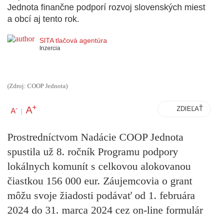
Jednota finančne podporí rozvoj slovenských miest
a obcí aj tento rok.
SITA tlačová agentúra
Inzercia
(Zdroj: COOP Jednota)
+
A
-
ZDIEĽAŤ
A
|
Prostredníctvom Nadácie COOP Jednota
spustila už 8. ročník Programu podpory
lokálnych komunít s celkovou alokovanou
čiastkou 156 000 eur. Záujemcovia o grant
môžu svoje žiadosti podávať od 1. februára
2024 do 31. marca 2024 cez on-line formulár