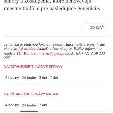
súbory a zoskupenia, ktoré uchovávajú
miestne tradície pre nasledujúce generácie.
ZDIEĽAŤ
Tento text je platenou formou reklamy. Informujte o svojej firme
viac ako
2,6 milióna
čitateľov Sme.sk aj vy. Bližšie informácie
nájdete
TU
. Kontakt:
internet@petitpress.sk
; tel:+421 2 59 233
227.
NAJČÍTANEJŠIE TLAČOVÉ SPRÁVY
4 hodiny
3 dni
7 dní
24 hodín
NAJČÍTANEJŠIE SPRÁVY NA SME
4 hodiny
7 dní
24 hodín