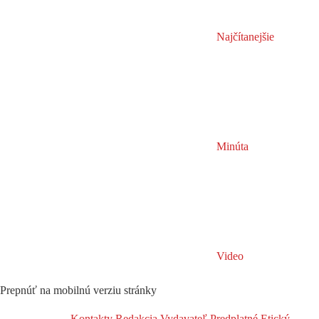
Najčítanejšie
Minúta
Video
Prepnúť na mobilnú verziu stránky
Kontakty
Redakcia
Vydavateľ
Predplatné
Etický