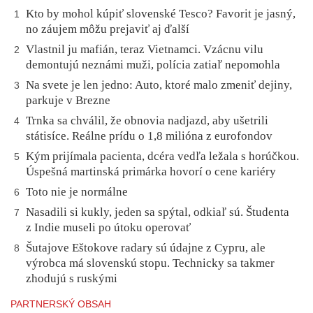
Kto by mohol kúpiť slovenské Tesco? Favorit je jasný,
1
no záujem môžu prejaviť aj ďalší
Vlastnil ju mafián, teraz Vietnamci. Vzácnu vilu
2
demontujú neznámi muži, polícia zatiaľ nepomohla
Na svete je len jedno: Auto, ktoré malo zmeniť dejiny,
3
parkuje v Brezne
Trnka sa chválil, že obnovia nadjazd, aby ušetrili
4
státisíce. Reálne prídu o 1,8 milióna z eurofondov
Kým prijímala pacienta, dcéra vedľa ležala s horúčkou.
5
Úspešná martinská primárka hovorí o cene kariéry
Toto nie je normálne
6
Nasadili si kukly, jeden sa spýtal, odkiaľ sú. Študenta
7
z Indie museli po útoku operovať
Šutajove Eštokove radary sú údajne z Cypru, ale
8
výrobca má slovenskú stopu. Technicky sa takmer
zhodujú s ruskými
PARTNERSKÝ OBSAH