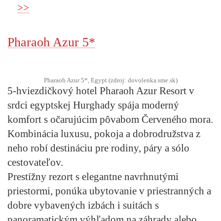
>>
Pharaoh Azur 5*
Pharaoh Azur 5*, Egypt (zdroj: dovolenka.sme.sk)
5-hviezdičkový hotel Pharaoh Azur Resort v
srdci egyptskej Hurghady spája moderný
komfort s očarujúcim pôvabom Červeného mora.
Kombinácia luxusu, pokoja a dobrodružstva z
neho robí destináciu pre rodiny, páry a sólo
cestovateľov.
Prestížny rezort s elegantne navrhnutými
priestormi, ponúka ubytovanie v priestranných a
dobre vybavených izbách i suitách s
panoramatickým výhľadom na záhrady alebo