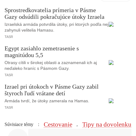
Sprostredkovatelia prímeria v Pásme
Gazy odsúdili pokračujúce útoky Izraela
Izraelská armáda potvrdila útoky, pri ktorých podľa nej
zahynuli velitelia Hamasu.
TASR
Egypt zasiahlo zemetrasenie s
magnitúdou 5,5
Otrasy cítili v širokej oblasti a zaznamenali ich aj
neďaleko hraníc s Pásmom Gazy.
TASR
Izrael pri útokoch v Pásme Gazy zabil
štyroch ľudí vrátane detí
Armáda tvrdí, že útoky zamerala na Hamas.
TASR
Cestovanie
Tipy na dovolenku
Súvisiace témy
:
,