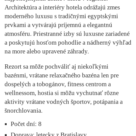
Architektúra a interiéry hotela odrážajú zmes
moderného luxusu s tradičnými egyptskými
prvkami a vytvárajú príjemnú a elegantnú
atmosféru. Priestranné izby sú luxusne zariadené
a poskytujú hosťom pohodlie a nádherný výhľad
na more alebo upravené záhrady.
Rezort sa môže pochváliť aj niekoľkými
bazénmi, vrátane relaxačného bazéna len pre
dospelých a tobogánov, fitness centrom a
wellnessom, hostia si môžu vychutnať rôzne
aktivity vrátane vodných športov, potápania a
šnorchlovania.
Počet dní: 8
Doprava: letecky z Bratislavy