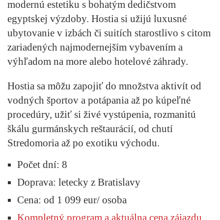
modernú estetiku s bohatým dedičstvom
egyptskej výzdoby. Hostia si užijú luxusné
ubytovanie v izbách či suitích starostlivo s citom
zariadených najmodernejším vybavením a
výhľadom na more alebo hotelové záhrady.
Hostia sa môžu zapojiť do množstva aktivít od
vodných športov a potápania až po kúpeľné
procedúry, užiť si živé vystúpenia, rozmanitú
škálu gurmánskych reštaurácií, od chutí
Stredomoria až po exotiku východu.
Počet dní: 8
Doprava: letecky z Bratislavy
Cena: od 1 099 eur/ osoba
Kompletný program a aktuálna cena zájazdu