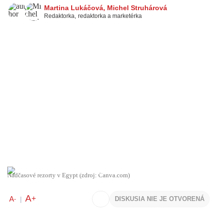
Martina Lukáčová
,
Michel Struhárová
Redaktorka
,
redaktorka a marketérka
Nadčasové rezorty v Egypt (zdroj: Canva.com)
A
+
A
DISKUSIA NIE JE OTVORENÁ
-
|