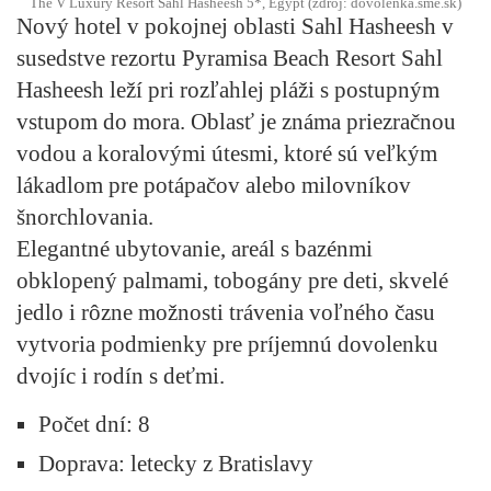
The V Luxury Resort Sahl Hasheesh 5*, Egypt (zdroj: dovolenka.sme.sk)
Nový hotel v pokojnej oblasti Sahl Hasheesh v
susedstve rezortu Pyramisa Beach Resort Sahl
Hasheesh leží pri rozľahlej pláži s postupným
vstupom do mora. Oblasť je známa priezračnou
vodou a koralovými útesmi, ktoré sú veľkým
lákadlom pre potápačov alebo milovníkov
šnorchlovania.
Elegantné ubytovanie, areál s bazénmi
obklopený palmami, tobogány pre deti, skvelé
jedlo i rôzne možnosti trávenia voľného času
vytvoria podmienky pre príjemnú dovolenku
dvojíc i rodín s deťmi.
Počet dní: 8
Doprava: letecky z Bratislavy