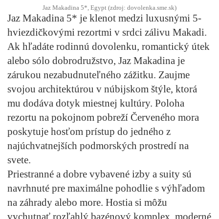
Jaz Makadina 5*, Egypt (zdroj: dovolenka.sme.sk)
Jaz Makadina 5* je klenot medzi luxusnými 5-
hviezdičkovými rezortmi v srdci zálivu Makadi.
Ak hľadáte rodinnú dovolenku, romantický útek
alebo sólo dobrodružstvo, Jaz Makadina je
zárukou nezabudnuteľného zážitku. Zaujme
svojou architektúrou v núbijskom štýle, ktorá
mu dodáva dotyk miestnej kultúry. Poloha
rezortu na pokojnom pobreží Červeného mora
poskytuje hosťom prístup do jedného z
najúchvatnejších podmorských prostredí na
svete.
Priestranné a dobre vybavené izby a suity sú
navrhnuté pre maximálne pohodlie s výhľadom
na záhrady alebo more. Hostia si môžu
vychutnať rozľahlý bazénový komplex, moderné