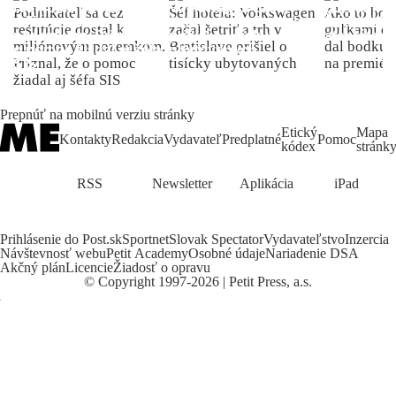
Podnikateľ sa cez
Šéf hotela: Volkswagen
Ako to bolo
reštitúcie dostal k
začal šetriť a trh v
guľkami do
miliónovým pozemkom.
Bratislave prišiel o
dal bodku 
Priznal, že o pomoc
tisícky ubytovaných
na premiér
žiadal aj šéfa SIS
Prepnúť na mobilnú verziu stránky
Etický
Mapa
Kontakty
Redakcia
Vydavateľ
Predplatné
Pomoc
kódex
stránk
RSS
Newsletter
Aplikácia
iPad
Prihlásenie do Post.sk
Sportnet
Slovak Spectator
Vydavateľstvo
Inzercia
Návštevnosť webu
Petit Academy
Osobné údaje
Nariadenie DSA
Akčný plán
Licencie
Žiadosť o opravu
©
Copyright
1997-2026 | Petit Press, a.s.