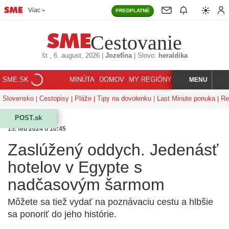
Viac
PREDPLATNÉ
Cestovanie
št
, 6. august, 2026
|
Jozefína
|
Slovo:
heraldika
SME.SK
MINÚTA
DOMOV
MY REGIÓNY
KORZÁR
MENU
INDEX
HĽADAJ
Slovensko
Cestopisy
Pláže
Tipy na dovolenku
Last Minute ponuka
Re
POST.sk
15. feb 2024 o 10:45
Zaslúžený oddych. Jedenásť
hotelov v Egypte s
nadčasovým šarmom
Môžete sa tiež vydať na poznávaciu cestu a hlbšie
sa ponoriť do jeho histórie.