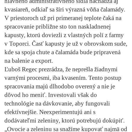
hlavného administratívneho sídla nachádza aj
kvasiareň, odkiaľ sa šíri výrazná vôňa čalamády.
V priestoroch už pri primeranej teplote čaká na
spracovanie približne sto ton naskladnenej
kapusty, ktorú doviezli z vlastných polí z farmy
v Toporci. Časť kapusty je už v obrovskom sude,
kde sa spoja chute a čalamáda bude pripravená
na balenie a export.
Ľuboš Regec prezrádza, že neprešla žiadnymi
varnými procesmi, iba kvasením. Tento postup
spracovania majú dlhodobo overený a nie je
dôvod ho meniť. Investovali však do
technológie na dávkovanie, aby fungovali
efektívnejšie. Neexperimentujú ani s
dodávateľmi zeleniny, ktorú potrebujú dokúpiť.
„Ovocie a zeleninu sa snažíme kupovať najmä od