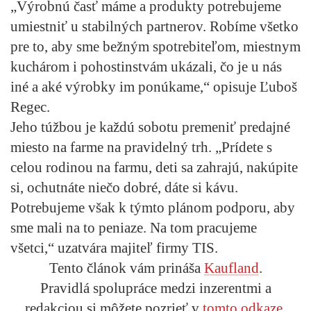
„Výrobnú časť máme a produkty potrebujeme
umiestniť u stabilných partnerov. Robíme všetko
pre to, aby sme bežným spotrebiteľom, miestnym
kuchárom i pohostinstvám ukázali, čo je u nás
iné a aké výrobky im ponúkame,“ opisuje Ľuboš
Regec.
Jeho túžbou je každú sobotu premeniť predajné
miesto na farme na pravidelný trh. „Prídete s
celou rodinou na farmu, deti sa zahrajú, nakúpite
si, ochutnáte niečo dobré, dáte si kávu.
Potrebujeme však k týmto plánom podporu, aby
sme mali na to peniaze. Na tom pracujeme
všetci,“ uzatvára majiteľ firmy TIS.
Tento článok vám prináša
Kaufland
.
Pravidlá spolupráce medzi inzerentmi a
redakciou si môžete pozrieť v
tomto odkaze
.