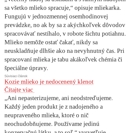
sa všetko mlieko spracuje,“ opisuje mliekarka.
Fungujú v jednozmennej osemhodinovej
prevádzke, no ak by sa z akýchkoľvek dôvodov
spracovávať nestíhalo, v robote šichtu potiahnu.
Mlieko nemôže ostať čakať, nikdy sa
neuskladňuje dlhšie ako na nevyhnutný čas. Pri
spracovaní mlieka je tabu akákoľvek chémia či
špeciálne úpravy.
Súvisiaci článok
Kozie mlieko je nedocenený klenot
Čítajte viac
„Ani nepasterizujeme, ani neodstreďujeme.
Každý jeden produkt je z nadojeného a
neupraveného mlieka, ktoré o nič
neochudobňujeme. Používame jedinú
konzervačnú látku, a to soľ,“ vysvetľuje