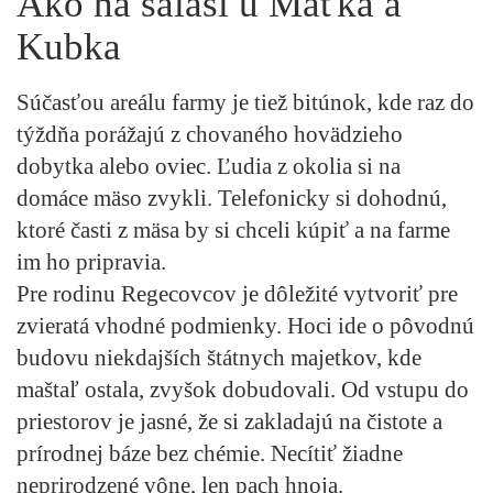
Ako na salaši u Maťka a
Kubka
Súčasťou areálu farmy je tiež bitúnok, kde raz do
týždňa porážajú z chovaného hovädzieho
dobytka alebo oviec. Ľudia z okolia si na
domáce mäso zvykli. Telefonicky si dohodnú,
ktoré časti z mäsa by si chceli kúpiť a na farme
im ho pripravia.
Pre rodinu Regecovcov je dôležité vytvoriť pre
zvieratá vhodné podmienky. Hoci ide o pôvodnú
budovu niekdajších štátnych majetkov, kde
maštaľ ostala, zvyšok dobudovali. Od vstupu do
priestorov je jasné, že si zakladajú na čistote a
prírodnej báze bez chémie. Necítiť žiadne
neprirodzené vône, len pach hnoja.