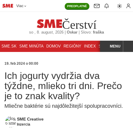
Viac
PREDPLATNÉ
Čerství
so
, 8. august, 2026
|
Oskar
|
Slovo:
fraška
SME.SK
SME MINÚTA
DOMOV
REGIÓNY
INDEX
SVET
MENU
ŠPORT
K
HĽADAJ
19. feb 2024 o 00:00
Ich jogurty vydržia dva
týždne, mlieko tri dni. Prečo
je to znak kvality?
Mliečne baktérie sú najdôležitejší spolupracovníci.
SME Creative
Inzercia