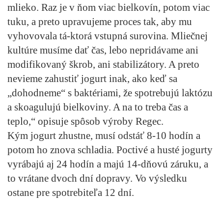
mlieko. Raz je v ňom viac bielkovín, potom viac
tuku, a preto upravujeme proces tak, aby mu
vyhovovala tá-ktorá vstupná surovina. Mliečnej
kultúre musíme dať čas, lebo nepridávame ani
modifikovaný škrob, ani stabilizátory. A preto
nevieme zahustiť jogurt inak, ako keď sa
„dohodneme“ s baktériami, že spotrebujú laktózu
a skoagulujú bielkoviny. A na to treba čas a
teplo,“ opisuje spôsob výroby Regec.
Kým jogurt zhustne, musí odstáť 8-10 hodín a
potom ho znova schladia. Poctivé a husté jogurty
vyrábajú aj 24 hodín a majú 14-dňovú záruku, a
to vrátane dvoch dní dopravy. Vo výsledku
ostane pre spotrebiteľa 12 dní.