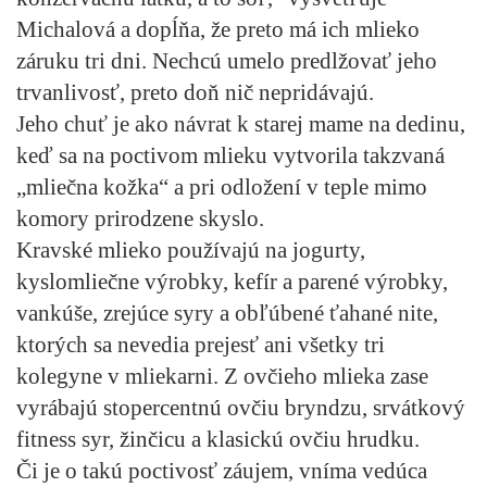
Michalová a dopĺňa, že preto má ich mlieko
záruku tri dni. Nechcú umelo predlžovať jeho
trvanlivosť, preto doň nič nepridávajú.
Jeho chuť je ako návrat k starej mame na dedinu,
keď sa na poctivom mlieku vytvorila takzvaná
„mliečna kožka“ a pri odložení v teple mimo
komory prirodzene skyslo.
Kravské mlieko používajú na jogurty,
kyslomliečne výrobky, kefír a parené výrobky,
vankúše, zrejúce syry a obľúbené ťahané nite,
ktorých sa nevedia prejesť ani všetky tri
kolegyne v mliekarni. Z ovčieho mlieka zase
vyrábajú stopercentnú ovčiu bryndzu, srvátkový
fitness syr, žinčicu a klasickú ovčiu hrudku.
Či je o takú poctivosť záujem, vníma vedúca