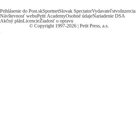
Prihlásenie do Post.sk
Sportnet
Slovak Spectator
Vydavateľstvo
Inzercia
Návštevnosť webu
Petit Academy
Osobné údaje
Nariadenie DSA
Akčný plán
Licencie
Žiadosť o opravu
©
Copyright
1997-2026 | Petit Press, a.s.