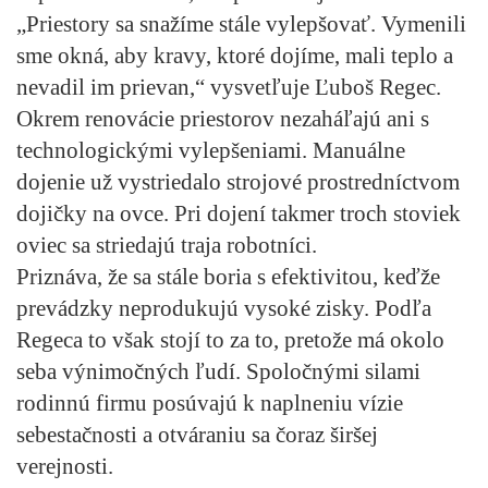
„Priestory sa snažíme stále vylepšovať. Vymenili
sme okná, aby kravy, ktoré dojíme, mali teplo a
nevadil im prievan,“ vysvetľuje Ľuboš Regec.
Okrem renovácie priestorov nezaháľajú ani s
technologickými vylepšeniami. Manuálne
dojenie už vystriedalo strojové prostredníctvom
dojičky na ovce. Pri dojení takmer troch stoviek
oviec sa striedajú traja robotníci.
Priznáva, že sa stále boria s efektivitou, keďže
prevádzky neprodukujú vysoké zisky. Podľa
Regeca to však stojí to za to, pretože má okolo
seba výnimočných ľudí. Spoločnými silami
rodinnú firmu posúvajú k naplneniu vízie
sebestačnosti a otváraniu sa čoraz širšej
verejnosti.