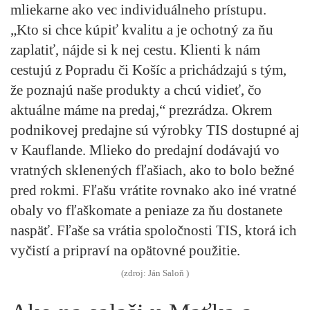
mliekarne ako vec individuálneho prístupu.
„Kto si chce kúpiť kvalitu a je ochotný za ňu
zaplatiť, nájde si k nej cestu. Klienti k nám
cestujú z Popradu či Košíc a prichádzajú s tým,
že poznajú naše produkty a chcú vidieť, čo
aktuálne máme na predaj,“ prezrádza. Okrem
podnikovej predajne sú výrobky TIS dostupné aj
v Kauflande. Mlieko do predajní dodávajú vo
vratných sklenených fľašiach, ako to bolo bežné
pred rokmi. Fľašu vrátite rovnako ako iné vratné
obaly vo fľaškomate a peniaze za ňu dostanete
naspäť. Fľaše sa vrátia spoločnosti TIS, ktorá ich
vyčistí a pripraví na opätovné použitie.
(zdroj: Ján Saloň )