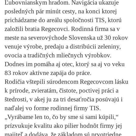
Ľubovnianskym hradom. Navigácia ukazuje
posledných pár minút cesty, na konci ktorej
prichádzame do areálu spoločnosti TIS, ktorú
založili bratia Regecovci. Rodinná firma sa v
meste na severovýchode Slovenska už 30 rokov
venuje výrobe, predaju a distribúcii zeleniny,
ovocia a tradičných mliečnych výrobkov.
Dodnes im pomáha aj otec, ktorý sa aj vo veku
83 rokov aktívne zapája do práce.
Rodičia vštepili súrodencom Regecovcom lásku
k prírode, zvieratám, čistote, poctivej práci a
štedrosti, v akej ju za tri desaťročia posúvajú i
naďalej vo forme rodinnej firmy TIS.
„Vyrábame len to, čo by sme si sami kúpili,“
prízvukuje kvalitu ako pilier hodnôt firmy jej
majiteľ a dodáva, že základom sú prvotriedne