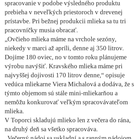
spracovanie v podobe výsledného produktu
prebieha v neveľkých priestoroch v drevenej
prístavbe. Pri bežnej produkcii mlieka sa tu tri
pracovníčky musia obracať.
„Ovčieho mlieka máme na vrchole sezóny,
niekedy v marci až apríli, denne aj 350 litrov.
Dojíme 180 oviec, no v tomto roku plánujeme
výrobu navýšiť. Kravského mlieka máme pri
najvyššej dojivosti 170 litrov denne,“ opisuje
vedúca mliekarne Viera Michalová a dodáva, že s
týmto objemom sú stále mini-mliekarňou a
nemôžu konkurovať veľkým spracovávateľom
mlieka.
V Toporci skladujú mlieko len z večera do rána,
na druhý deň sa všetko spracováva.
„Večerný nádoj sa uskladní a s ranným nádojom