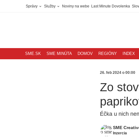
Správy
Služby
Noviny na webe
Last Minute Dovolenka
Slov
SME.SK
SME MINÚTA
DOMOV
REGIÓNY
INDEX
26. feb 2024 o 00:00
Zo stov
papriko
Éčka u nich ne
SME Creativ
Inzercia