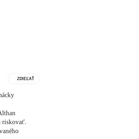
ZDIEĽAŤ
omácky
Althan
 riskovať.
ovaného