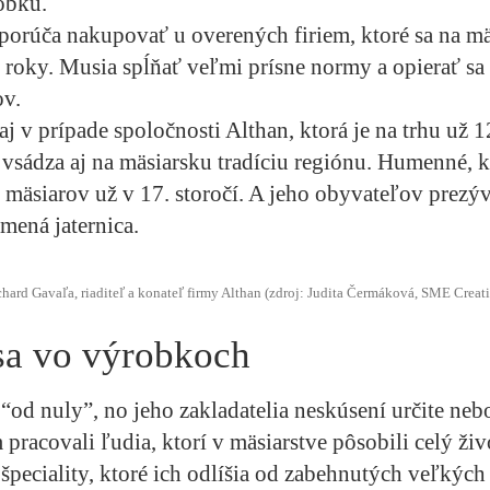
obku.
dporúča nakupovať u overených firiem, ktoré sa na 
ž roky. Musia spĺňať veľmi prísne normy a opierať sa 
ov.
aj v prípade spoločnosti Althan, ktorá je na trhu už 1
vsádza aj na mäsiarsku tradíciu regiónu. Humenné, k
 mäsiarov už v 17. storočí. A jeho obyvateľov prezýv
amená jaternica.
hard Gavaľa, riaditeľ a konateľ firmy Althan (zdroj: Judita Čermáková, SME Creat
sa vo výrobkoch
 “od nuly”, no jeho zakladatelia neskúsení určite neb
pracovali ľudia, ktorí v mäsiarstve pôsobili celý živ
 špeciality, ktoré ich odlíšia od zabehnutých veľkýc