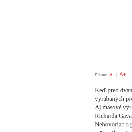
A
+
A
Písmo:
-
|
Keď pred dvaná
vyrábaných pro
Aj mäsové výro
Richarda Gava
Nehovoriac o p