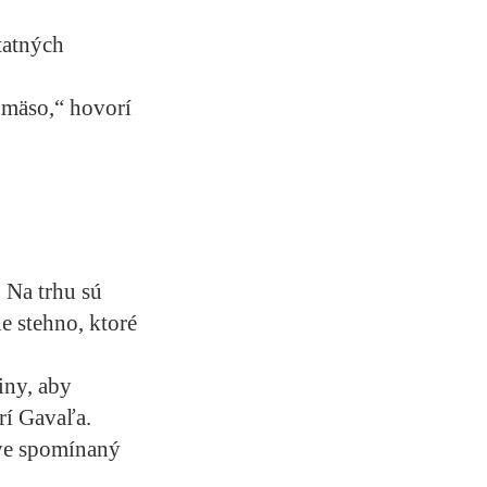
tatných
 mäso,“ hovorí
 Na trhu sú
e stehno, ktoré
iny, aby
rí Gavaľa.
áve spomínaný