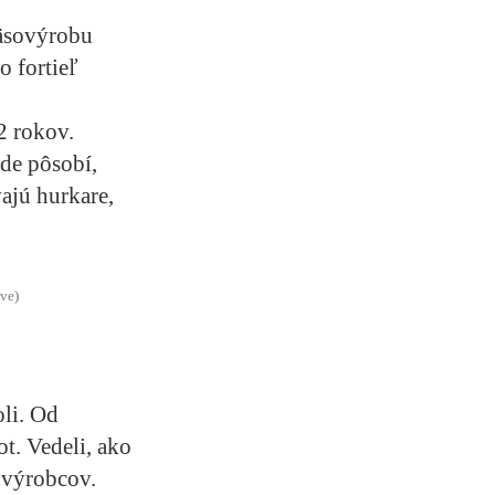
mäsovýrobu
o fortieľ
2 rokov.
de pôsobí,
ajú hurkare,
ive)
oli. Od
ot. Vedeli, ako
h výrobcov.