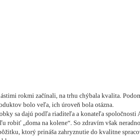
stimi rokmi začínali, na trhu chýbala kvalita. Pod
duktov bolo veľa, ich úroveň bola otázna.
bky sa dajú podľa riaditeľa a konateľa spoločnosti 
ľu robiť „doma na kolene“. So zdravím však neradno
ôžitku, ktorý prináša zahryznutie do kvalitne sprac