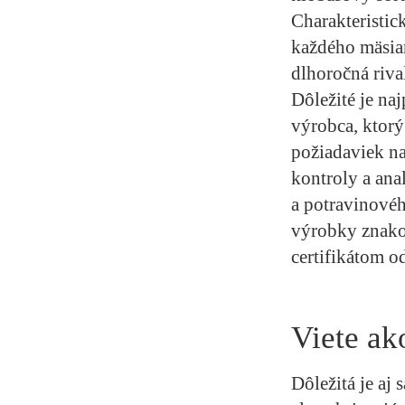
Charakteristic
každého mäsiar
dlhoročná rival
Dôležité je na
výrobca, ktorý
požiadaviek na
kontroly a ana
a potravinovéh
výrobky znakom
certifikátom o
Viete ak
Dôležitá je aj