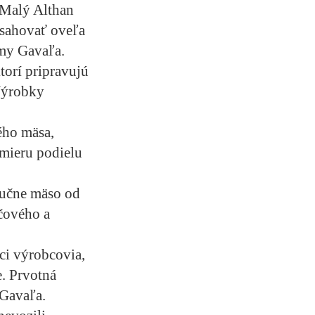
. Malý Althan
bsahovať oveľa
rmy Gavaľa.
torí pripravujú
Výrobky
ého mäsa,
mieru podielu
lučne mäso od
čového a
ci výrobcovia,
e. Prvotná
 Gavaľa.