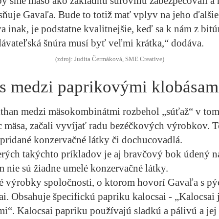
aby sme mäso ako základnú surovinu zabezpečovali a 
sňuje Gavaľa. Bude to totiž mať vplyv na jeho ďalšie
a inak, je podstatne kvalitnejšie, keď sa k nám z bit
ávateľská šnúra musí byť veľmi krátka,“ dodáva.
(zdroj: Judita Čermáková, SME Creative)
s medzi paprikovými klobásam
lthan medzi mäsokombinátmi rozbehol „súťaž“ v tom,
 mäsa, začali vyvíjať radu bezéčkových výrobkov. Te
 pridané konzervačné látky či dochucovadlá.
erých takýchto príkladov je aj bravčový bok údený
m nie sú žiadne umelé konzervačné látky.
 výrobky spoločnosti, o ktorom hovorí Gavaľa s pý
ai. Obsahuje špecifickú papriku kalocsai - „Kalocsai 
i“. Kalocsai papriku používajú sladkú a pálivú a jej