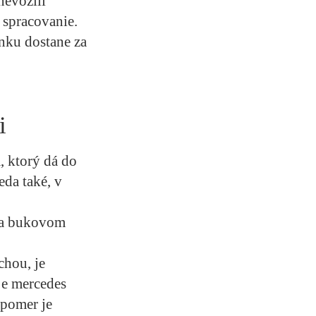
nevozili
 spracovanie.
únku dostane za
i
 ktorý dá do
da také, v
 na bukovom
chou, je
je mercedes
 pomer je