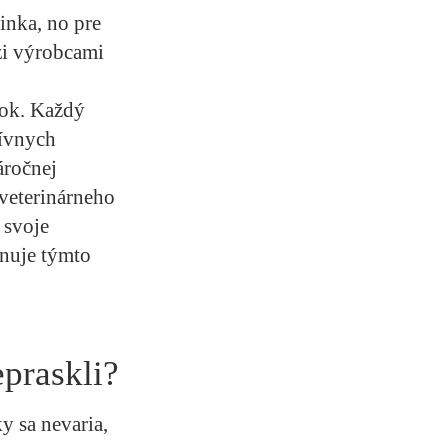
inka, no pre
zi výrobcami
bok. Každý
tívnych
áročnej
 veterinárneho
 svoje
onuje týmto
epraskli?
y sa nevaria,