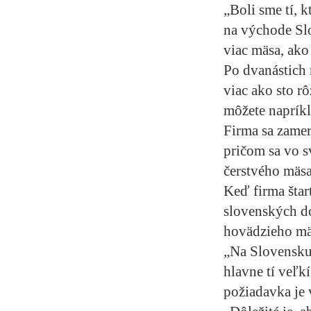
„Boli sme tí, 
na východe Sl
viac mäsa, ako
Po dvanástich 
viac ako sto 
môžete napríkl
Firma sa zame
pričom sa vo 
čerstvého mäsa
Keď firma štar
slovenských d
hovädzieho mäs
„Na Slovensku 
hlavne tí veľk
požiadavka je 