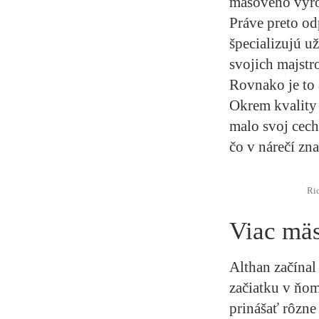
mäsového výr
Práve preto o
špecializujú u
svojich majstr
Rovnako je to 
Okrem kvality 
malo svoj cech
čo v nárečí zn
Ric
Viac mä
Althan začínal
začiatku v ňom 
prinášať rôzne