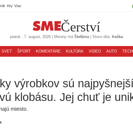
ník
Hry
Viac
Čerství
piatok
, 7. august, 2026
|
Meniny má
Štefánia
|
Slovo dňa:
fraška
SVET
ŠPORT
KOMENTÁRE
KULTÚRA
VIDEO
AUTO
TECH
ky výrobkov sú najpyšnejš
vú klobásu. Jej chuť je uni
majú miesto.
e