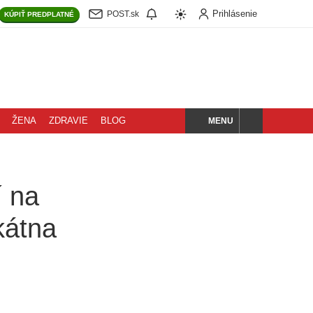
Prihlásenie
POST.sk
KÚPIŤ
PREDPLATNÉ
MENU
ŽENA
ZDRAVIE
BLOG
HĽADAJ
í na
kátna