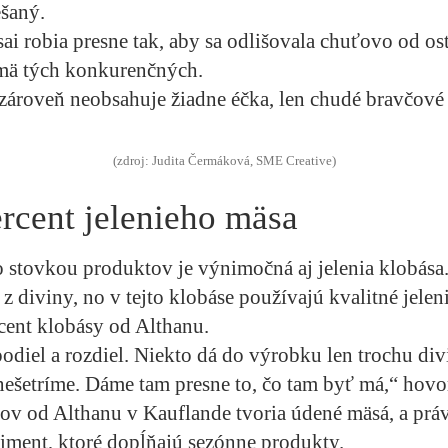
šaný.
ai robia presne tak, aby sa odlišovala chuťovo od os
mä tých konkurenčných.
zároveň neobsahuje žiadne éčka, len chudé bravčové
(zdroj: Judita Čermáková, SME Creative)
rcent jelenieho mäsa
 stovkou produktov je výnimočná aj jelenia klobása.
z diviny, no v tejto klobáse používajú kvalitné jeleni
rcent klobásy od Althanu.
podiel a rozdiel. Niekto dá do výrobku len trochu div
ešetríme. Dáme tam presne to, čo tam byť má,“ hovo
ov od Althanu v Kauflande tvoria údené mäsá, a pr
iment, ktoré dopĺňajú sezónne produkty.