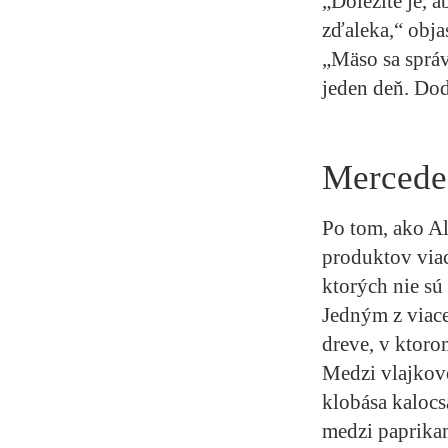
„Dôležité je, 
zďaleka,“ obja
„Mäso sa správ
jeden deň. Dod
Mercede
Po tom, ako A
produktov viac
ktorých nie sú
Jedným z viac
dreve, v ktoro
Medzi vlajkové
klobása kalocs
medzi paprikam