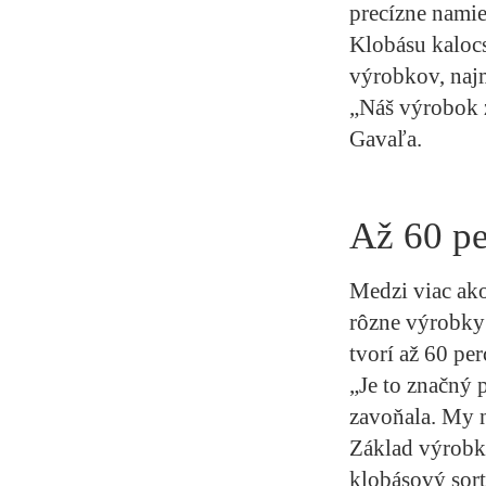
precízne namie
Klobásu kalocs
výrobkov, naj
„Náš výrobok 
Gavaľa.
Až 60 pe
Medzi viac ako
rôzne výrobky 
tvorí až 60 pe
„Je to značný 
zavoňala. My n
Základ výrobk
klobásový sort