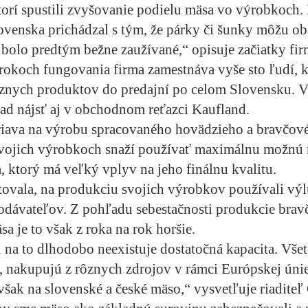
ktorí spustili zvyšovanie podielu mäsa vo výrobkoch
ovenska prichádzal s tým, že párky či šunky môžu o
 bolo predtým bežne zaužívané,“ opisuje začiatky fi
rokoch fungovania firma zamestnáva vyše sto ľudí, k
rôznych produktov do predajní po celom Slovensku. 
ad nájsť aj v obchodnom reťazci Kaufland.
riava na výrobu spracovaného hovädzieho a bravčov
svojich výrobkoch snaží používať maximálnu možnú 
, ktorý má veľký vplyv na jeho finálnu kvalitu.
tovala, na produkciu svojich výrobkov používali vý
odávateľov. Z pohľadu sebestačnosti produkcie brav
a je to však z roka na rok horšie.
na to dlhodobo neexistuje dostatočná kapacita. Všet
í, nakupujú z rôznych zdrojov v rámci Európskej úni
však na slovenské a české mäso,“ vysvetľuje riaditeľ