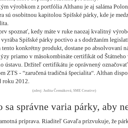
kým výrobkom z portfólia Althanu je aj saláma Polon
a sú osobitnou kapitolou Spišské párky, kde je med
ita.
jprv spoznať, kedy máte v ruke naozaj kvalitný výro
 vyrába Spišské párky poctivo a s dodržaním legisla
 tento konkrétny produkt, dostane po absolvovaní n
lýzy priamo v mäsokombináte certifikát od Štátneho
o ústavu. Držiteľ certifikátu je oprávnený označovať
 ZTS - “zaručená tradičná špecialita“. Althan disp
d roku 2012.
(zdroj: Judita Čermáková, SME Creative)
o sa správne varia párky, aby n
 samotná príprava. Riaditeľ Gavaľa prízvukuje, že párk