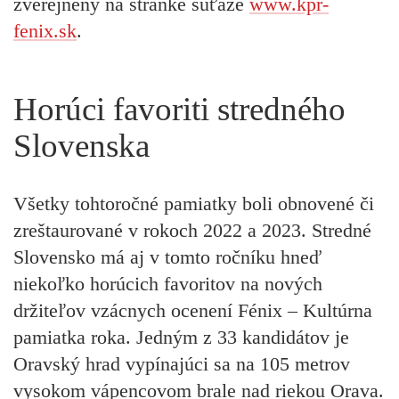
zverejnený na stránke súťaže
www.kpr-
fenix.sk
.
Horúci favoriti stredného
Slovenska
Všetky tohtoročné pamiatky boli obnovené či
zreštaurované v rokoch 2022 a 2023. Stredné
Slovensko má aj v tomto ročníku hneď
niekoľko horúcich favoritov na nových
držiteľov vzácnych ocenení Fénix – Kultúrna
pamiatka roka. Jedným z 33 kandidátov je
Oravský hrad
vypínajúci sa na 105 metrov
vysokom vápencovom brale nad riekou Orava.