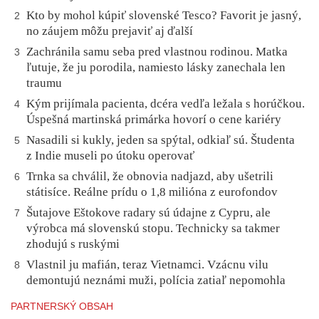
Kto by mohol kúpiť slovenské Tesco? Favorit je jasný,
2
no záujem môžu prejaviť aj ďalší
Zachránila samu seba pred vlastnou rodinou. Matka
3
ľutuje, že ju porodila, namiesto lásky zanechala len
traumu
Kým prijímala pacienta, dcéra vedľa ležala s horúčkou.
4
Úspešná martinská primárka hovorí o cene kariéry
Nasadili si kukly, jeden sa spýtal, odkiaľ sú. Študenta
5
z Indie museli po útoku operovať
Trnka sa chválil, že obnovia nadjazd, aby ušetrili
6
státisíce. Reálne prídu o 1,8 milióna z eurofondov
Šutajove Eštokove radary sú údajne z Cypru, ale
7
výrobca má slovenskú stopu. Technicky sa takmer
zhodujú s ruskými
Vlastnil ju mafián, teraz Vietnamci. Vzácnu vilu
8
demontujú neznámi muži, polícia zatiaľ nepomohla
PARTNERSKÝ OBSAH