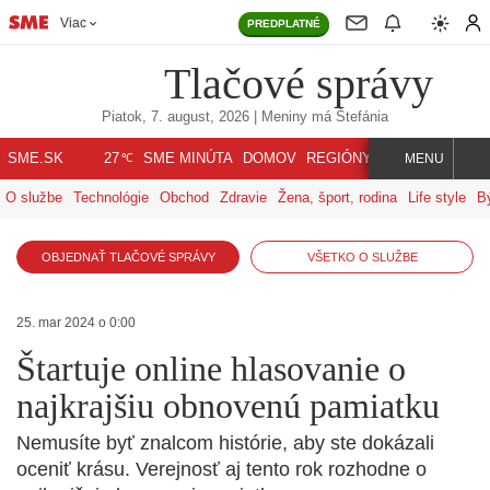
Viac
PREDPLATNÉ
Tlačové správy
Piatok, 7. august, 2026
| Meniny má
Štefánia
℃
SME.SK
SME MINÚTA
DOMOV
REGIÓNY
INDEX
SVET
27
MENU
O službe
Technológie
Obchod
Zdravie
Žena, šport, rodina
Life style
B
OBJEDNAŤ TLAČOVÉ SPRÁVY
VŠETKO O SLUŽBE
25. mar 2024 o 0:00
Štartuje online hlasovanie o
najkrajšiu obnovenú pamiatku
Nemusíte byť znalcom histórie, aby ste dokázali
oceniť krásu. Verejnosť aj tento rok rozhodne o