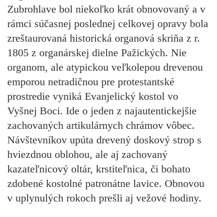
Zubrohlave
bol niekoľko krát obnovovaný a v
rámci súčasnej poslednej celkovej opravy bola
zreštaurovaná historická organová skriňa z r.
1805 z organárskej dielne Pažických. Nie
organom, ale atypickou veľkolepou drevenou
emporou netradičnou pre protestantské
prostredie vyniká
Evanjelický kostol vo
Vyšnej Boci.
Ide o jeden z najautentickejšie
zachovaných artikulárnych chrámov vôbec.
Návštevníkov upúta drevený doskový strop s
hviezdnou oblohou, ale aj zachovaný
kazateľnicový oltár, krstiteľnica, či bohato
zdobené kostolné patronátne lavice. Obnovou
v uplynulých rokoch prešli aj vežové hodiny.