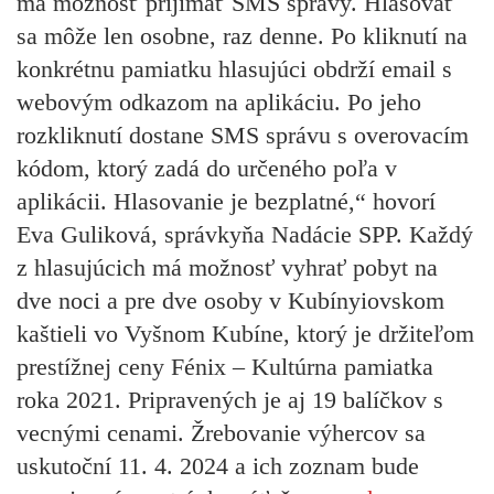
má možnosť prijímať SMS správy. Hlasovať
sa môže len osobne, raz denne. Po kliknutí na
konkrétnu pamiatku hlasujúci obdrží email s
webovým odkazom na aplikáciu. Po jeho
rozkliknutí dostane SMS správu s overovacím
kódom, ktorý zadá do určeného poľa v
aplikácii. Hlasovanie je bezplatné,“ hovorí
Eva Guliková, správkyňa Nadácie SPP. Každý
z hlasujúcich má možnosť vyhrať pobyt na
dve noci a pre dve osoby v Kubínyiovskom
kaštieli vo Vyšnom Kubíne, ktorý je držiteľom
prestížnej ceny Fénix – Kultúrna pamiatka
roka 2021. Pripravených je aj 19 balíčkov s
vecnými cenami. Žrebovanie výhercov sa
uskutoční 11. 4. 2024 a ich zoznam bude