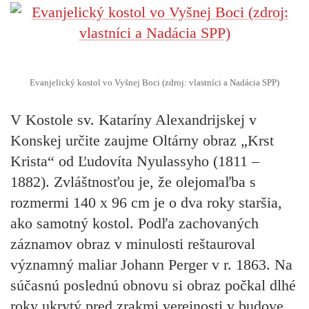
Evanjelický kostol vo Vyšnej Boci (zdroj: vlastníci a Nadácia SPP)
V
Kostole sv. Kataríny Alexandrijskej v
Konskej
určite zaujme
Oltárny obraz „Krst
Krista“
od Ľudovíta Nyulassyho (1811 –
1882). Zvláštnosťou je, že olejomaľba s
rozmermi 140 x 96 cm je o dva roky staršia,
ako samotný kostol. Podľa zachovaných
záznamov obraz v minulosti reštauroval
významný maliar Johann Perger v r. 1863. Na
súčasnú poslednú obnovu si obraz počkal dlhé
roky ukrytý pred zrakmi verejnosti v budove