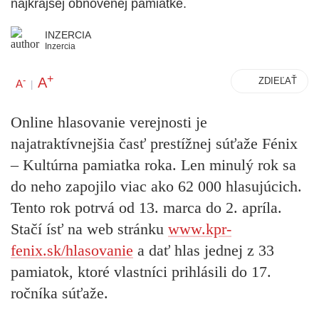
najkrajšej obnovenej pamiatke.
INZERCIA
Inzercia
+
A
-
ZDIEĽAŤ
A
|
Online hlasovanie verejnosti je
najatraktívnejšia časť prestížnej súťaže Fénix
– Kultúrna pamiatka roka. Len minulý rok sa
do neho zapojilo viac ako 62 000 hlasujúcich.
Tento rok potrvá od 13. marca do 2. apríla.
Stačí ísť na web stránku
www.kpr-
fenix.sk/hlasovanie
a dať hlas jednej z 33
pamiatok, ktoré vlastníci prihlásili do 17.
ročníka súťaže.