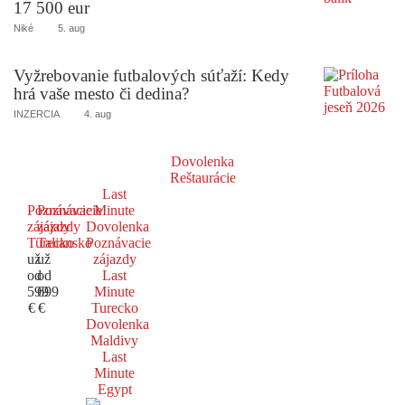
17 500 eur
Niké
5. aug
Vyžrebovanie futbalových súťaží: Kedy
hrá vaše mesto či dedina?
INZERCIA
4. aug
Dovolenka
Reštaurácie
Last
Poznávacie
Poznávacie
Minute
zájazdy
zájazdy
Dovolenka
Turecko
Taliansko
Poznávacie
už
už
zájazdy
od
od
Last
599
699
Minute
€
€
Turecko
Dovolenka
Maldivy
Last
Minute
Egypt