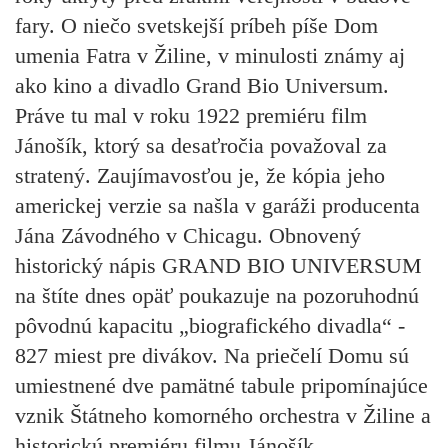
fary. O niečo svetskejší príbeh píše
Dom
umenia Fatra v Žiline
, v minulosti známy aj
ako kino a divadlo Grand Bio Universum.
Práve tu mal v roku 1922 premiéru film
Jánošík, ktorý sa desaťročia považoval za
stratený. Zaujímavosťou je, že kópia jeho
americkej verzie sa našla v garáži producenta
Jána Závodného v Chicagu. Obnovený
historický nápis GRAND BIO UNIVERSUM
na štíte dnes opäť poukazuje na pozoruhodnú
pôvodnú kapacitu „biografického divadla“ -
827 miest pre divákov. Na priečelí Domu sú
umiestnené dve pamätné tabule pripomínajúce
vznik Štátneho komorného orchestra v Žiline a
historickú premiéru filmu Jánošík.