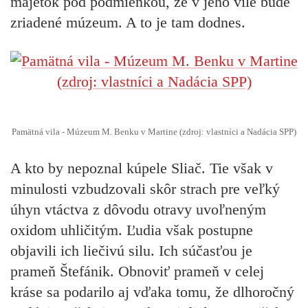
majetok pod podmienkou, že v jeho vile bude
zriadené múzeum. A to je tam dodnes.
Pamätná vila - Múzeum M. Benku v Martine (zdroj: vlastníci a Nadácia SPP)
A kto by nepoznal
kúpele Sliač.
Tie však v
minulosti vzbudzovali skôr strach pre veľký
úhyn vtáctva z dôvodu otravy uvoľneným
oxidom uhličitým. Ľudia však postupne
objavili ich liečivú silu. Ich súčasťou je
prameň Štefánik.
Obnoviť prameň v celej
kráse sa podarilo aj vďaka tomu, že dlhoročný