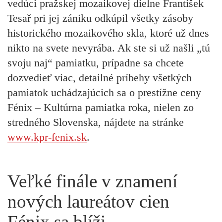
vedúci pražskej mozaikovej dielne František
Tesař pri jej zániku odkúpil všetky zásoby
historického mozaikového skla, ktoré už dnes
nikto na svete nevyrába. Ak ste si už našli „tú
svoju naj“ pamiatku, prípadne sa chcete
dozvedieť viac, detailné príbehy všetkých
pamiatok uchádzajúcich sa o prestížne ceny
Fénix – Kultúrna pamiatka roka, nielen zo
stredného Slovenska, nájdete na stránke
www.kpr-fenix.sk
.
Veľké finále v znamení
nových laureátov cien
Fénix sa blíži