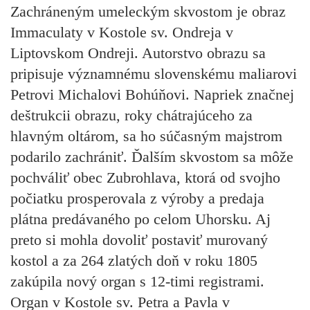
Zachráneným umeleckým skvostom je obraz
Immaculaty v Kostole sv. Ondreja v
Liptovskom Ondreji.
Autorstvo obrazu sa
pripisuje významnému slovenskému maliarovi
Petrovi Michalovi Bohúňovi. Napriek značnej
deštrukcii obrazu, roky chátrajúceho za
hlavným oltárom, sa ho súčasným majstrom
podarilo zachrániť. Ďalším skvostom sa môže
pochváliť obec Zubrohlava, ktorá od svojho
počiatku prosperovala z výroby a predaja
plátna predávaného po celom Uhorsku. Aj
preto si mohla dovoliť postaviť murovaný
kostol a za 264 zlatých doň v roku 1805
zakúpila nový organ s 12-timi registrami.
Organ v Kostole sv. Petra a Pavla v