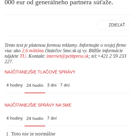
000 eur od generálneho partnera súťaže.
ZDIEĽAŤ
Tento text je platenou formou reklamy. Informujte o svojej firme
viac ako
2,6 milióna
čitateľov Sme.sk aj vy. Bližšie informácie
nájdete
TU
. Kontakt:
internet@petitpress.sk
; tel:+421 2 59 233
227.
NAJČÍTANEJŠIE TLAČOVÉ SPRÁVY
4 hodiny
3 dni
7 dní
24 hodín
NAJČÍTANEJŠIE SPRÁVY NA SME
4 hodiny
7 dní
24 hodín
Toto nie je normálne
1