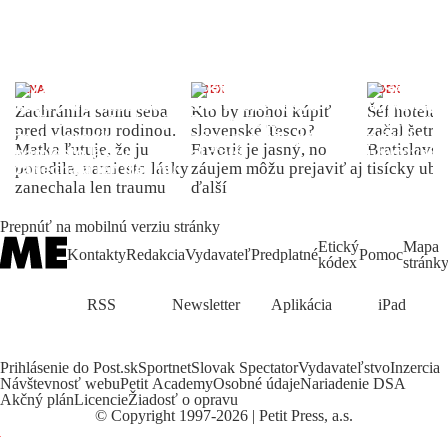
ŽENA
INDEX
INDEX
Zachránila samu seba
Kto by mohol kúpiť
Šéf hotela
pred vlastnou rodinou.
slovenské Tesco?
začal šetriť
Matka ľutuje, že ju
Favorit je jasný, no
Bratislave p
porodila, namiesto lásky
záujem môžu prejaviť aj
tisícky ub
zanechala len traumu
ďalší
Prepnúť na mobilnú verziu stránky
Etický
Mapa
Kontakty
Redakcia
Vydavateľ
Predplatné
Pomoc
kódex
stránk
RSS
Newsletter
Aplikácia
iPad
Prihlásenie do Post.sk
Sportnet
Slovak Spectator
Vydavateľstvo
Inzercia
Návštevnosť webu
Petit Academy
Osobné údaje
Nariadenie DSA
Akčný plán
Licencie
Žiadosť o opravu
©
Copyright
1997-2026 | Petit Press, a.s.