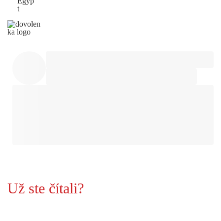
Egyp
t
Už ste čítali?