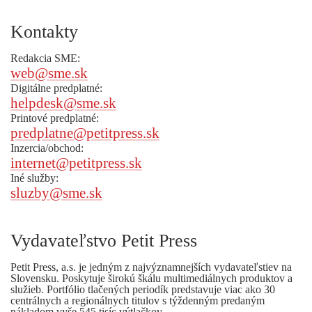
Kontakty
Redakcia SME:
web@sme.sk
Digitálne predplatné:
helpdesk@sme.sk
Printové predplatné:
predplatne@petitpress.sk
Inzercia/obchod:
internet@petitpress.sk
Iné služby:
sluzby@sme.sk
Vydavateľstvo Petit Press
Petit Press, a.s. je jedným z najvýznamnejších vydavateľstiev na
Slovensku. Poskytuje širokú škálu multimediálnych produktov a
služieb. Portfólio tlačených periodík predstavuje viac ako 30
centrálnych a regionálnych titulov s týždenným predaným
nákladom vyše 545 tisíc výtlačkov.