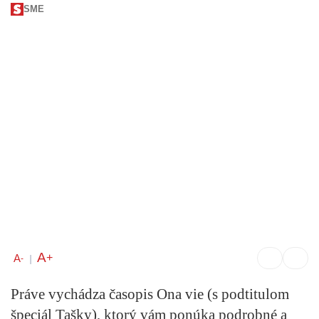
SME
A
+
A
-
|
Práve vychádza časopis
Ona vie (s podtitulom
špeciál Tašky)
, ktorý vám ponúka podrobné a