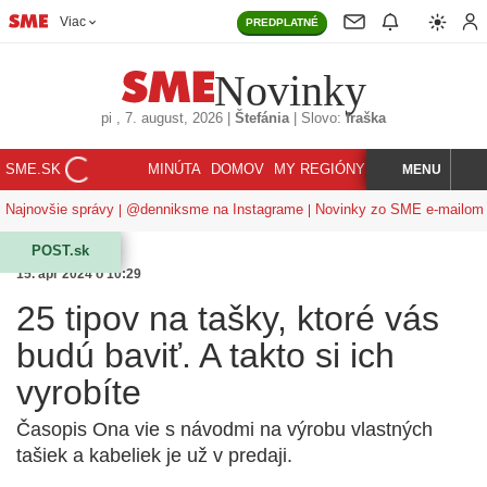
Viac
PREDPLATNÉ
Novinky
pi
, 7. august, 2026
|
Štefánia
|
Slovo:
fraška
SME.SK
MINÚTA
DOMOV
MY REGIÓNY
KORZÁR
MENU
INDEX
HĽADAJ
Najnovšie správy
@denniksme na Instagrame
Novinky zo SME e-mailom
POST.sk
15. apr 2024 o 10:29
25 tipov na tašky, ktoré vás
budú baviť. A takto si ich
vyrobíte
Časopis Ona vie s návodmi na výrobu vlastných
tašiek a kabeliek je už v predaji.