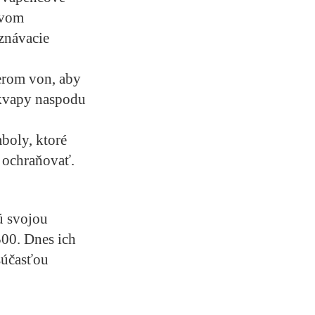
zvom
znávacie
merom von, aby
dkvapy naspodu
boly, ktoré
 ochraňovať.
ú svojou
500. Dnes ich
súčasťou