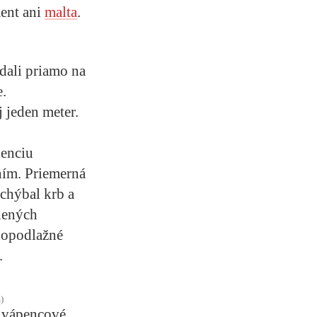
ment ani
malta
.
dali priamo na
e.
j jeden meter.
denciu
ním. Priemerná
echýbal krb a
elených
dnopodlažné
.
)
é vápencové