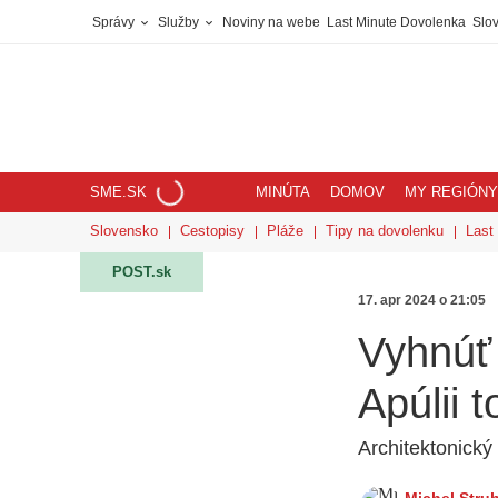
Správy
Služby
Noviny na webe
Last Minute Dovolenka
Slov
SME.SK
MINÚTA
DOMOV
MY REGIÓNY
Slovensko
Cestopisy
Pláže
Tipy na dovolenku
Last
POST.sk
17. apr 2024 o 21:05
Vyhnúť 
Apúlii t
Architektonický 