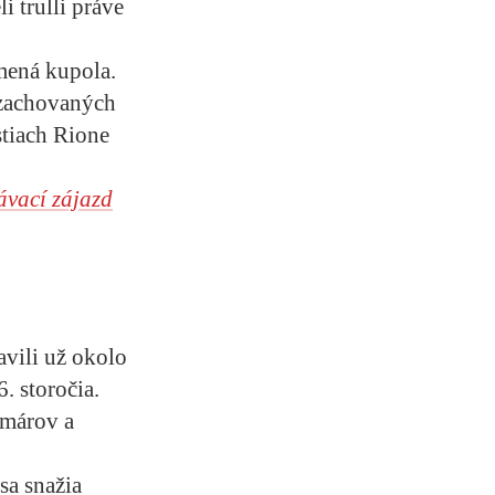
i trulli práve
mená kupola.
c zachovaných
stiach Rione
ávací zájazd
avili už okolo
. storočia.
rmárov a
sa snažia