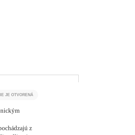
NIE JE OTVORENÁ
tonickým
 pochádzajú z