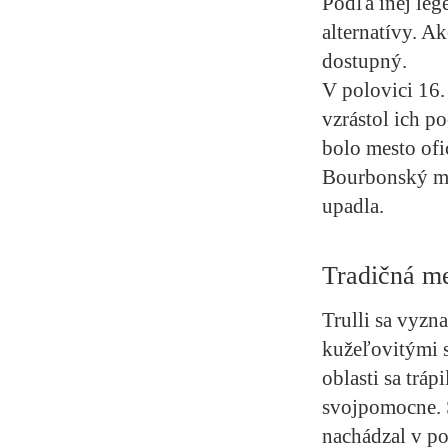
Podľa inej leg
alternatívy. A
dostupný.
V polovici 16. 
vzrástol ich p
bolo mesto ofi
Bourbonský mu 
upadla.
Tradičná me
Trulli sa vyzn
kužeľovitými 
oblasti sa tráp
svojpomocne. S
nachádzal v po