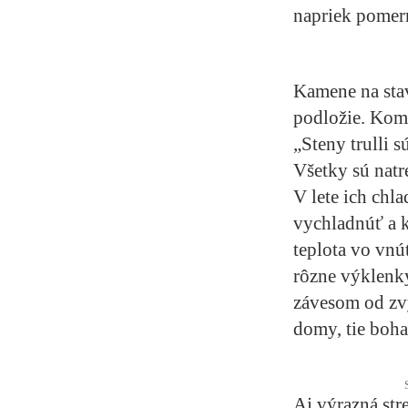
napriek pomern
Kamene na sta
podložie. Komp
„Steny trulli s
Všetky sú natr
V lete ich chl
vychladnúť a 
teplota vo vnú
rôzne výklenky
závesom od zvy
domy, tie boha
Aj výrazná str