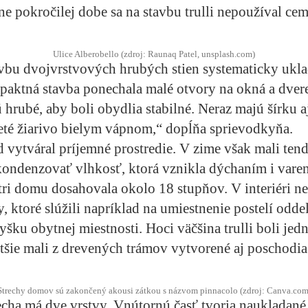
e pokročilej dobe sa na stavbu trulli nepoužíval ce
Ulice Alberobello (zdroj: Raunaq Patel, unsplash.com)
vbu dvojvrstvových hrubých stien systematicky ukla
aktná stavba ponechala malé otvory na okná a dver
ú hrubé, aby boli obydlia stabilné. Neraz majú šírku a
eté žiarivo bielym vápnom,“ dopĺňa sprievodkyňa.
ad vytváral príjemné prostredie. V zime však mali ten
kondenzovať vlhkosť, ktorá vznikla dýchaním i vare
tri domu dosahovala okolo 18 stupňov. V interiéri n
, ktoré slúžili napríklad na umiestnenie postelí odd
šku obytnej miestnosti. Hoci väčšina trulli boli je
tšie mali z drevených trámov vytvorené aj poschodia
Strechy domov sú zakončený akousi zátkou s názvom pinnacolo (zdroj: Canva.com
echa má dve vrstvy. Vnútornú časť tvoria naukladan