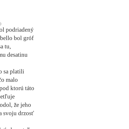
)
bol podriadený
bello bol gróf
a tu,
mu desatinu
 sa platili
čo malo
pod ktorú táto
etľuje
odol, že jeho
 svoju drzosť