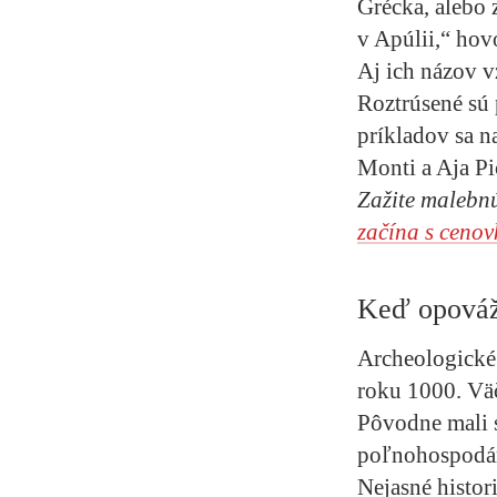
Grécka, alebo z
v Apúlii,“ hov
Aj ich názov v
Roztrúsené sú 
príkladov sa n
Monti a Aja Pi
Zažite malebn
začína s cenov
Keď opovážl
Archeologické 
roku 1000. Väč
Pôvodne mali s
poľnohospodá
Nejasné histor