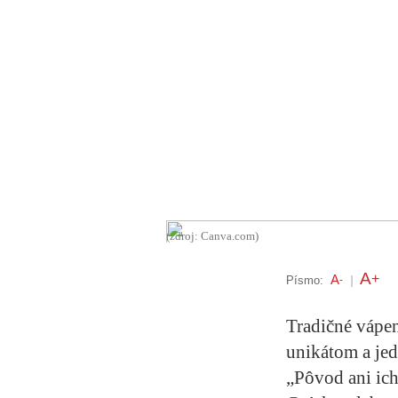
(zdroj: Canva.com)
A
+
A
Písmo:
-
|
Tradičné vápen
unikátom a jed
„Pôvod ani ich