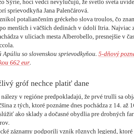
o Sýrie, hoci vedci nevylučujú, že svetlo sveta uvidel
orí sprievodkyňa Jana Palenčárová.
znikol potaliančením gréckeho slova troulos, čo zna
po menších i väčších dedinách v údolí Itria. Najvia
achádza v uliciach mesta Alberobello, presnejšie v ča
ccola.
ú Apúliu so slovenskou sprievodkyňou.
5-dňový pozn
kou 662 eur
.
ivý gróf nechce platiť dane
nálezy v regióne predpokladajú, že prvé trulli sa obj
šina z tých, ktoré poznáme dnes pochádza z 14. až 16
lúžiť ako sklady a dočasné obydlia pre drobných fa
rov.
ické záznamy podporili vznik rôznych legiend, ktoré 