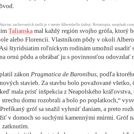
pôvod.
Najviac zachovaných trulli je v meste Alberobello (zdroj: Reisetopia, unsplash.com
ním
Talianska
mal každý región svojho grófa, ktorý 
le alebo Florencii. Vlastníkom pôdy v okolí Albero
Asi štyridsiatim roľníckym rodinám umožnil usadiť s
 na ornú pôdu a obrábať ju s povinnosťou odovzdať 
 platil zákon
Pragmatica de Baronibus
, podľa ktorého
nových stavieb. Za stavbu bolo považované všetko, 
, keď mala prísť inšpekcia z Neapolského kráľovstva, 
, strechu domu rozobrali a bolo po poplatkoch,“ vysv
Prefíkaný gróf sa snažil vyhnúť daniam, a preto rozh
žiť v domoch so suchými kamennými múrmi. Gróf na
l zatknutím.