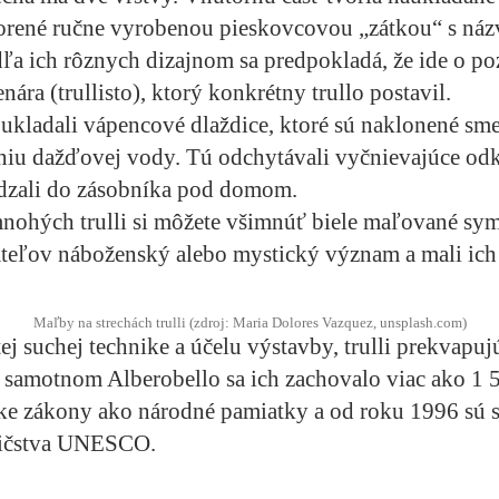
orené ručne vyrobenou pieskovcovou „zátkou“ s ná
ľa ich rôznych dizajnom sa predpokladá, že ide o po
ára (trullisto), ktorý konkrétny trullo postavil.
 ukladali vápencové dlaždice, ktoré sú naklonené s
kaniu dažďovej vody. Tú odchytávali vyčnievajúce o
ádzali do zásobníka pod domom.
nohých trulli si môžete všimnúť biele maľované sym
ateľov náboženský alebo mystický význam a mali ich
Maľby na strechách trulli (zdroj: Maria Dolores Vazquez, unsplash.com)
ej suchej technike a účelu výstavby, trulli prekvapuj
samotnom Alberobello sa ich zachovalo viac ako 1 
ske zákony ako národné pamiatky a od roku 1996 sú 
dičstva UNESCO.