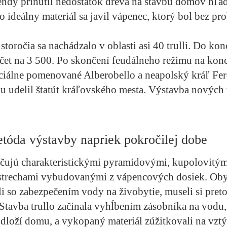
endy prinútil nedostatok dreva na stavbu domov hľa
ko ideálny materiál sa javil vápenec, ktorý bol bez p
storočia sa nachádzalo v oblasti asi 40 trulli. Do kon
očet na 3 500. Po skončení feudálneho režimu na konc
ciálne pomenované Alberobello a neapolský kráľ Fer
udelil štatút kráľovského mesta. Výstavba nových t
tóda výstavby napriek pokročilej dobe
ačujú charakteristickými pyramídovými, kupolovitým
strechami vybudovanými z vápencových dosiek. Obyv
ili so zabezpečením vody na živobytie, museli si pret
tavba trullo začínala vyhĺbením zásobníka na vodu,
dloží domu, a vykopaný materiál zúžitkovali na vztýč