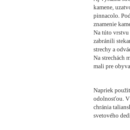
kamene, uzatv
pinnacolo. Pod
znamenie kamen
Na túto vrstvu
zabránili ste
strechy a odv
Na strechách m
mali pre obyv
Napriek použit
odolnosťou. V 
chránia talian
svetového de