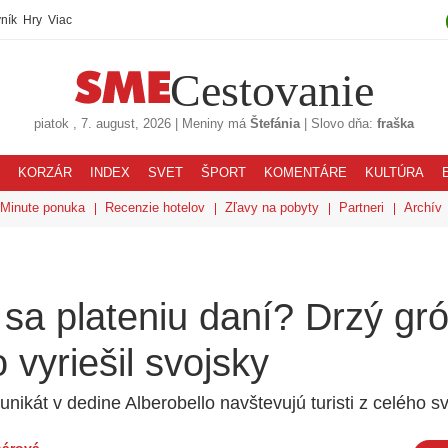
ník
Hry
Viac
Cestovanie
piatok
, 7. august, 2026
|
Meniny má
Štefánia
|
Slovo dňa:
fraška
KORZÁR
INDEX
SVET
ŠPORT
KOMENTÁRE
KULTÚRA
 Minute ponuka
Recenzie hotelov
Zľavy na pobyty
Partneri
Archív
sa plateniu daní? Drzý gró
o vyriešil svojsky
unikát v dedine Alberobello navštevujú turisti z celého sv