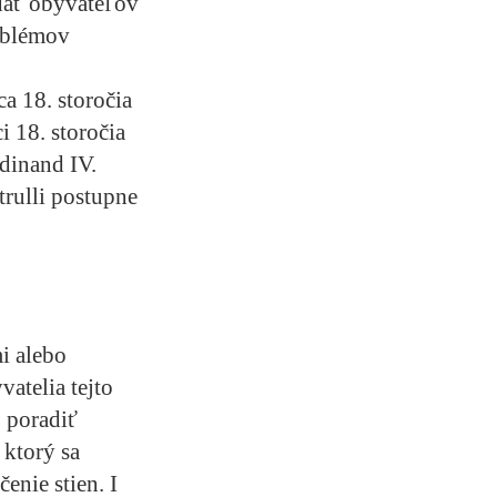
dať obyvateľov
roblémov
ca 18. storočia
i 18. storočia
dinand IV.
rulli postupne
i alebo
atelia tejto
o poradiť
 ktorý sa
enie stien. I