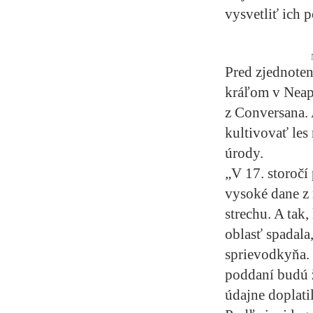
vysvetliť ich 
Pred zjednote
kráľom v Neapo
z Conversana. 
kultivovať les
úrody.
„V 17. storočí
vysoké dane z 
strechu. A tak
oblasť spadala
sprievodkyňa. 
poddaní budú 
údajne doplati